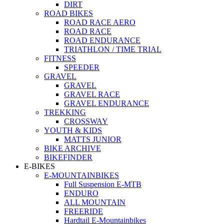
DIRT
ROAD BIKES
ROAD RACE AERO
ROAD RACE
ROAD ENDURANCE
TRIATHLON / TIME TRIAL
FITNESS
SPEEDER
GRAVEL
GRAVEL
GRAVEL RACE
GRAVEL ENDURANCE
TREKKING
CROSSWAY
YOUTH & KIDS
MATTS JUNIOR
BIKE ARCHIVE
BIKEFINDER
E-BIKES
E-MOUNTAINBIKES
Full Suspension E-MTB
ENDURO
ALL MOUNTAIN
FREERIDE
Hardtail E-Mountainbikes