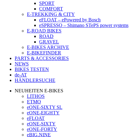
SPORT
COMFORT
E-TREKKING & CITY
eFLOAT – ePowered by Bosch
eSPRESSO – Shimano STePS power systems
E-ROAD BIKES
ROAD
GRAVEL
E-BIKES ARCHIVE
E-BIKEFINDER
PARTS & ACCESSORIES
NEWS
BIKES TESTEN
de-AT
HÄNDLERSUCHE
NEUHEITEN E-BIKES
LITHOS
ETMO
eONE-SIXTY SL
eONE-EIGHTY
eFLOAT
eONE-SIXTY
eONE-FORTY
eBIG.NINE