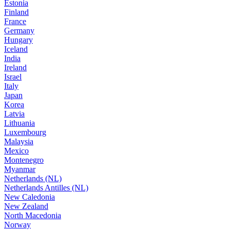
Estonia
Finland
France
Germany
Hungary
Iceland
India
Ireland
Israel
Italy
Japan
Korea
Latvia
Lithuania
Luxembourg
Malaysia
Mexico
Montenegro
Myanmar
Netherlands (NL)
Netherlands Antilles (NL)
New Caledonia
New Zealand
North Macedonia
Norway