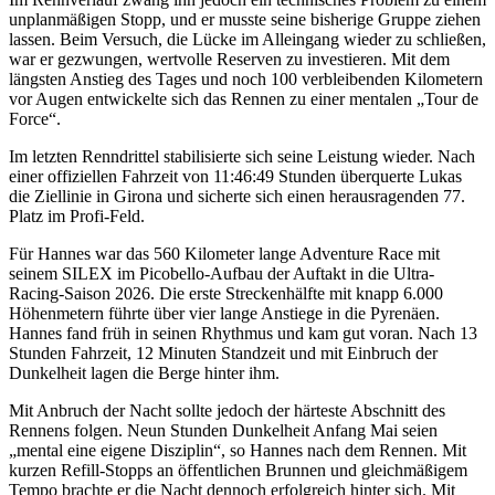
unplanmäßigen Stopp, und er musste seine bisherige Gruppe ziehen
lassen. Beim Versuch, die Lücke im Alleingang wieder zu schließen,
war er gezwungen, wertvolle Reserven zu investieren. Mit dem
längsten Anstieg des Tages und noch 100 verbleibenden Kilometern
vor Augen entwickelte sich das Rennen zu einer mentalen „Tour de
Force“.
Im letzten Renndrittel stabilisierte sich seine Leistung wieder. Nach
einer offiziellen Fahrzeit von 11:46:49 Stunden überquerte Lukas
die Ziellinie in Girona und sicherte sich einen herausragenden 77.
Platz im Profi-Feld.
Für Hannes war das 560 Kilometer lange Adventure Race mit
seinem SILEX im Picobello-Aufbau der Auftakt in die Ultra-
Racing-Saison 2026. Die erste Streckenhälfte mit knapp 6.000
Höhenmetern führte über vier lange Anstiege in die Pyrenäen.
Hannes fand früh in seinen Rhythmus und kam gut voran. Nach 13
Stunden Fahrzeit, 12 Minuten Standzeit und mit Einbruch der
Dunkelheit lagen die Berge hinter ihm.
Mit Anbruch der Nacht sollte jedoch der härteste Abschnitt des
Rennens folgen. Neun Stunden Dunkelheit Anfang Mai seien
„mental eine eigene Disziplin“, so Hannes nach dem Rennen. Mit
kurzen Refill-Stopps an öffentlichen Brunnen und gleichmäßigem
Tempo brachte er die Nacht dennoch erfolgreich hinter sich. Mit