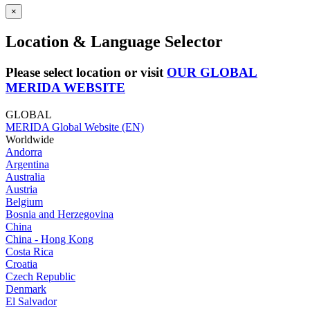
×
Location & Language Selector
Please select location or visit
OUR GLOBAL
MERIDA WEBSITE
GLOBAL
MERIDA Global Website (EN)
Worldwide
Andorra
Argentina
Australia
Austria
Belgium
Bosnia and Herzegovina
China
China - Hong Kong
Costa Rica
Croatia
Czech Republic
Denmark
El Salvador