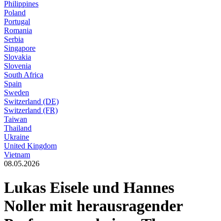
Philippines
Poland
Portugal
Romania
Serbia
Singapore
Slovakia
Slovenia
South Africa
Spain
Sweden
Switzerland (DE)
Switzerland (FR)
Taiwan
Thailand
Ukraine
United Kingdom
Vietnam
08.05.2026
Lukas Eisele und Hannes
Noller mit herausragender