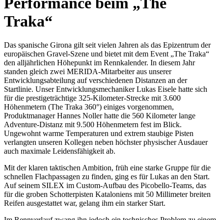
Performance beim „The
Traka“
Das spanische Girona gilt seit vielen Jahren als das Epizentrum der
europäischen Gravel-Szene und bietet mit dem Event „The Traka“
den alljährlichen Höhepunkt im Rennkalender. In diesem Jahr
standen gleich zwei MERIDA-Mitarbeiter aus unserer
Entwicklungsabteilung auf verschiedenen Distanzen an der
Startlinie. Unser Entwicklungsmechaniker Lukas Eisele hatte sich
für die prestigeträchtige 325-Kilometer-Strecke mit 3.600
Höhenmetern (The Traka 360°) einiges vorgenommen,
Produktmanager Hannes Noller hatte die 560 Kilometer lange
Adventure-Distanz mit 9.500 Höhenmetern fest im Blick.
Ungewohnt warme Temperaturen und extrem staubige Pisten
verlangten unseren Kollegen neben höchster physischer Ausdauer
auch maximale Leidensfähigkeit ab.
Mit der klaren taktischen Ambition, früh eine starke Gruppe für die
schnellen Flachpassagen zu finden, ging es für Lukas an den Start.
Auf seinem SILEX im Custom-Aufbau des Picobello-Teams, das
für die groben Schotterpisten Kataloniens mit 50 Millimeter breiten
Reifen ausgestattet war, gelang ihm ein starker Start.
Im Rennverlauf zwang ihn jedoch ein technisches Problem zu einem