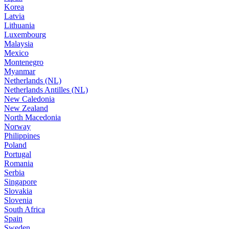
Korea
Latvia
Lithuania
Luxembourg
Malaysia
Mexico
Montenegro
Myanmar
Netherlands (NL)
Netherlands Antilles (NL)
New Caledonia
New Zealand
North Macedonia
Norway
Philippines
Poland
Portugal
Romania
Serbia
Singapore
Slovakia
Slovenia
South Africa
Spain
Sweden