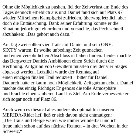
Ohne die Möglichkeit zu pushen, fiel der Zeitverlust am Ende des
Tages dennoch erheblich aus und Daniel fand sich auf Platz 97
wieder. Mit seinem Kampfgeist zufrieden, überwog letztlich aber
doch die Enttäuschung. Dank seiner Erfahrung konnte er die
Situation jedoch gut einordnen und versuchte, das Pech schnell
abzuhaken: „Das gehört auch dazu.“
An Tag zwei sollten vier Trails auf Daniel und sein ONE-
SIXTY warten. Er wollte unbedingt Zeit gutmachen
und einen versöhnlichen Abschluss in Italien finden. Leider machte
das Bergwetter Daniels Ambitionen einen Strich durch die
Rechnung. Aufgrund von Gewittern mussten drei der vier Stages
abgesagt werden. Letztlich wurde der Renntag auf
einen einzigen finalen Trail reduziert – bitter für Daniel.
Dadurch hatte er kaum noch Möglichkeit, Zeit gutzumachen. Daniel
machte das einzig Richtige: Er genoss die tolle Atmosphäre
und brachte einen sauberen Lauf ins Ziel. Am Ende verbesserte er
sich sogar noch auf Platz 86.
Auch wenn es diesmal alles andere als optimal für unseren
MERIDA-Rider lief, ließ er sich davon nicht entmutigen:
„Die Trails und Berge waren wie immer wunderbar und ich
freue mich schon auf das nächste Rennen – in drei Wochen in der
Schweiz.“