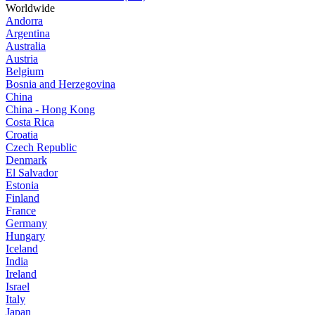
Worldwide
Andorra
Argentina
Australia
Austria
Belgium
Bosnia and Herzegovina
China
China - Hong Kong
Costa Rica
Croatia
Czech Republic
Denmark
El Salvador
Estonia
Finland
France
Germany
Hungary
Iceland
India
Ireland
Israel
Italy
Japan