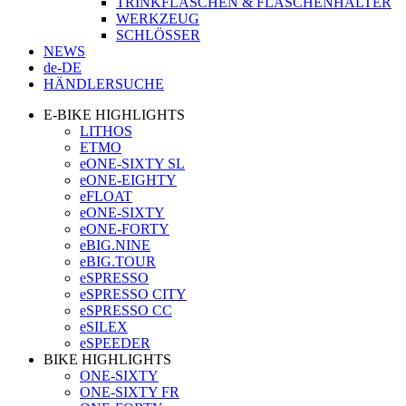
TRINKFLASCHEN & FLASCHENHALTER
WERKZEUG
SCHLÖSSER
NEWS
de-DE
HÄNDLERSUCHE
E-BIKE HIGHLIGHTS
LITHOS
ETMO
eONE-SIXTY SL
eONE-EIGHTY
eFLOAT
eONE-SIXTY
eONE-FORTY
eBIG.NINE
eBIG.TOUR
eSPRESSO
eSPRESSO CITY
eSPRESSO CC
eSILEX
eSPEEDER
BIKE HIGHLIGHTS
ONE-SIXTY
ONE-SIXTY FR