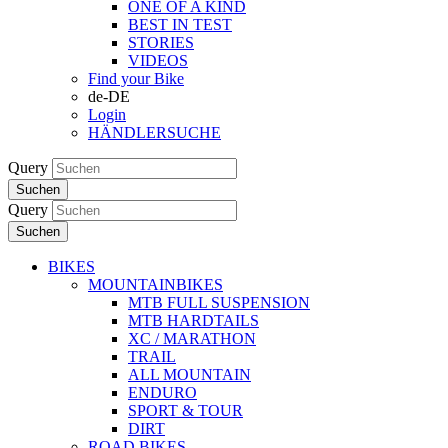
ONE OF A KIND
BEST IN TEST
STORIES
VIDEOS
Find your Bike
de-DE
Login
HÄNDLERSUCHE
Query
Suchen
Query
Suchen
BIKES
MOUNTAINBIKES
MTB FULL SUSPENSION
MTB HARDTAILS
XC / MARATHON
TRAIL
ALL MOUNTAIN
ENDURO
SPORT & TOUR
DIRT
ROAD BIKES