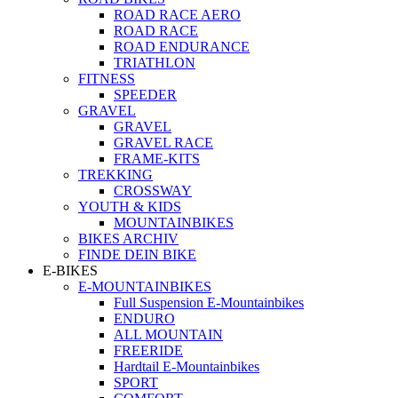
ROAD RACE AERO
ROAD RACE
ROAD ENDURANCE
TRIATHLON
FITNESS
SPEEDER
GRAVEL
GRAVEL
GRAVEL RACE
FRAME-KITS
TREKKING
CROSSWAY
YOUTH & KIDS
MOUNTAINBIKES
BIKES ARCHIV
FINDE DEIN BIKE
E-BIKES
E-MOUNTAINBIKES
Full Suspension E-Mountainbikes
ENDURO
ALL MOUNTAIN
FREERIDE
Hardtail E-Mountainbikes
SPORT