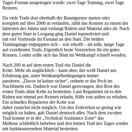
Tages-Format ausgetragen wurde: zwei Tage Training, zwei Tage
Rennen.
Da viele Trails dort oberhalb der Baumgrenze starten oder
komplett auf über 2000 m verlaufen, zählt das Rennen zu einem der
härtesten des Jahres und verlangt Ridern und Material alles ab. Nach
dem guten Start in Leogang ging Daniel topmotiviert und
mit viel Vorfreude im Fassatal an den Start. Die beiden
Trainingstage entpuppten sich – wie erhofft – als tolle, lange Tage
auf exzellenten Trails. Eigentlich beste Vorzeichen für ein gutes
Rennen. Leider sollte sich das Blatt im Wettkampf schnell wenden.
Nach 200 m auf dem ersten Trail riss Daniel die
Kette. Mehr als unglücklich – kann aber, das weiß Daniel aus
Erfahrung gut, unter Wettkampfbedingungen immer
passieren. „Davor ist keiner sicher“, ordnete er das Pech im
Nachhinein ein. Dadurch war Daniel gezwungen, den Rest des
ersten Trails ohne Kette zu bestreiten. Laut Regularien ist es den
Ridern nur einmal pro Rennen erlaubt, Hilfe von außen zu erhalten.
Ein schnelles Reparieren der Kette war
daher zunächst nicht möglich. Um den Zeitverlust so gering wie
möglich zu halten, gab Daniel dennoch alles. Nach dem zweiten
Trail konnte er in der „Technical Assistance Zone“ das
Malheur schließlich beheben und den letzten Trail des Tages wieder
mit funktionierendem Material bestreiten.