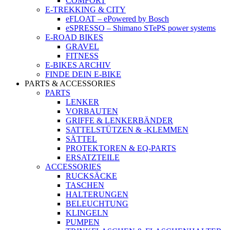
COMFORT
E-TREKKING & CITY
eFLOAT – ePowered by Bosch
eSPRESSO – Shimano STePS power systems
E-ROAD BIKES
GRAVEL
FITNESS
E-BIKES ARCHIV
FINDE DEIN E-BIKE
PARTS & ACCESSORIES
PARTS
LENKER
VORBAUTEN
GRIFFE & LENKERBÄNDER
SATTELSTÜTZEN & -KLEMMEN
SÄTTEL
PROTEKTOREN & EQ-PARTS
ERSATZTEILE
ACCESSORIES
RUCKSÄCKE
TASCHEN
HALTERUNGEN
BELEUCHTUNG
KLINGELN
PUMPEN