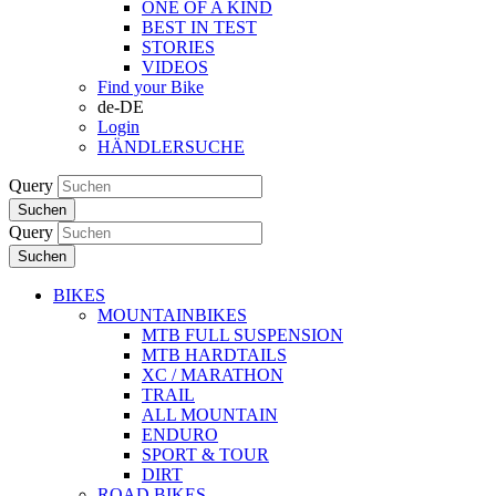
ONE OF A KIND
BEST IN TEST
STORIES
VIDEOS
Find your Bike
de-DE
Login
HÄNDLERSUCHE
Query
Suchen
Query
Suchen
BIKES
MOUNTAINBIKES
MTB FULL SUSPENSION
MTB HARDTAILS
XC / MARATHON
TRAIL
ALL MOUNTAIN
ENDURO
SPORT & TOUR
DIRT
ROAD BIKES