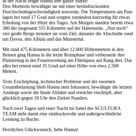
In der Nacht zeigte Hanna ihre ganze Stärke:
Den Mortirolo bewältigte sie mit einer beeindruckenden
Durchschnittsgeschwindigkeit souverän. Die Temperaturen am Pass
lagen bei rund 17 Grad und sorgten zumindest kurzzeitig für etwas
Erholung von der Hitze des Tages. Am Morgen standen bereits etwa
380 der insgesamt 555 Kilometer auf der Habenseite. „Nur noch“
vier große Berge trennten sie vom Ziel, darunter die Abschnitte rund
um Davos, den Albula und das Münstertal.
Mit rund 475 Kilometern und über 12.000 Höhenmetern in den
Beinen ging Hanna in die letzte Rennphase und verbesserte ihre
Platzierung in der Frauenwertung am Flüelapass auf Rang drei. Das
alles bei erneut rund 35 Grad auf einer Höhe von etwa 2.500
Metern.
Trotz Erschöpfung, technischer Probleme und der enormen
Gesamtbelastung blieb Hanna stets fokussiert, bewältigte die letzten
Anstiege sowie die finale Abfahrt und erreichte erschöpft, aber
glücklich gegen 18 Uhr den Zielort Nauders.
Nach zwei Tagen und einer Nacht im Sattel des SCULTURA
TEAM steht damit eine eindrucksvolle und außergewöhnliche
Leistung zu Buche.
Herzlichen Glückwunsch, liebe Hanna!