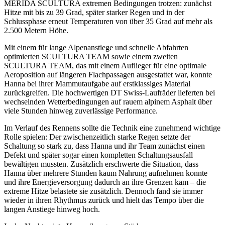
MERIDA SCULTURA extremen Bedingungen trotzen: zunächst
Hitze mit bis zu 39 Grad, später starker Regen und in der
Schlussphase erneut Temperaturen von über 35 Grad auf mehr als
2.500 Metern Höhe.
Mit einem für lange Alpenanstiege und schnelle Abfahrten
optimierten SCULTURA TEAM sowie einem zweiten
SCULTURA TEAM, das mit einem Auflieger für eine optimale
Aeroposition auf längeren Flachpassagen ausgestattet war, konnte
Hanna bei ihrer Mammutaufgabe auf erstklassiges Material
zurückgreifen. Die hochwertigen DT Swiss-Laufräder lieferten bei
wechselnden Wetterbedingungen auf rauem alpinem Asphalt über
viele Stunden hinweg zuverlässige Performance.
Im Verlauf des Rennens sollte die Technik eine zunehmend wichtige
Rolle spielen: Der zwischenzeitlich starke Regen setzte der
Schaltung so stark zu, dass Hanna und ihr Team zunächst einen
Defekt und später sogar einen kompletten Schaltungsausfall
bewältigen mussten. Zusätzlich erschwerte die Situation, dass
Hanna über mehrere Stunden kaum Nahrung aufnehmen konnte
und ihre Energieversorgung dadurch an ihre Grenzen kam – die
extreme Hitze belastete sie zusätzlich. Dennoch fand sie immer
wieder in ihren Rhythmus zurück und hielt das Tempo über die
langen Anstiege hinweg hoch.