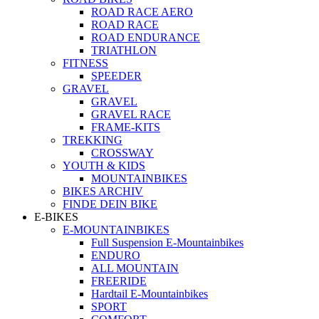
ROAD RACE AERO
ROAD RACE
ROAD ENDURANCE
TRIATHLON
FITNESS
SPEEDER
GRAVEL
GRAVEL
GRAVEL RACE
FRAME-KITS
TREKKING
CROSSWAY
YOUTH & KIDS
MOUNTAINBIKES
BIKES ARCHIV
FINDE DEIN BIKE
E-BIKES
E-MOUNTAINBIKES
Full Suspension E-Mountainbikes
ENDURO
ALL MOUNTAIN
FREERIDE
Hardtail E-Mountainbikes
SPORT