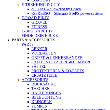
COMFORT
E-TREKKING & CITY
eFLOAT – ePowered by Bosch
eSPRESSO – Shimano STePS power systems
E-ROAD BIKES
GRAVEL
FITNESS
E-BIKES ARCHIV
FINDE DEIN E-BIKE
PARTS & ACCESSORIES
PARTS
LENKER
VORBAUTEN
GRIFFE & LENKERBÄNDER
SATTELSTÜTZEN & -KLEMMEN
SÄTTEL
PROTEKTOREN & EQ-PARTS
ERSATZTEILE
ACCESSORIES
RUCKSÄCKE
TASCHEN
HALTERUNGEN
BELEUCHTUNG
KLINGELN
PUMPEN