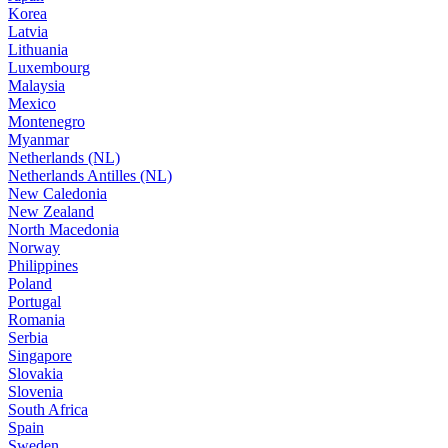
Korea
Latvia
Lithuania
Luxembourg
Malaysia
Mexico
Montenegro
Myanmar
Netherlands (NL)
Netherlands Antilles (NL)
New Caledonia
New Zealand
North Macedonia
Norway
Philippines
Poland
Portugal
Romania
Serbia
Singapore
Slovakia
Slovenia
South Africa
Spain
Sweden