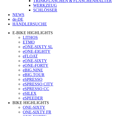
TRINKFLASCHEN & FLASCHENHALTER
WERKZEUG
SCHLÖSSER
NEWS
de-DE
HÄNDLERSUCHE
E-BIKE HIGHLIGHTS
LITHOS
ETMO
eONE-SIXTY SL
eONE-EIGHTY
eFLOAT
eONE-SIXTY
eONE-FORTY
eBIG.NINE
eBIG.TOUR
eSPRESSO
eSPRESSO CITY
eSPRESSO CC
eSILEX
eSPEEDER
BIKE HIGHLIGHTS
ONE-SIXTY
ONE-SIXTY FR