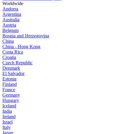
Worldwide
Andorra
Argentina
Australia
Austria
Belgium
Bosnia and Herzegovina
China
China - Hong Kong
Costa Rica
Croatia
Czech Republic
Denmark
El Salvador
Estonia
Finland
France
Germany
Hungary
Iceland
India
Ireland
Israel
Italy
Japan