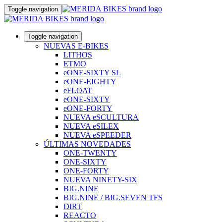
Toggle navigation
Toggle navigation
NUEVAS E-BIKES
LITHOS
ETMO
eONE-SIXTY SL
eONE-EIGHTY
eFLOAT
eONE-SIXTY
eONE-FORTY
NUEVA eSCULTURA
NUEVA eSILEX
NUEVA eSPEEDER
ÚLTIMAS NOVEDADES
ONE-TWENTY
ONE-SIXTY
ONE-FORTY
NUEVA NINETY-SIX
BIG.NINE
BIG.NINE / BIG.SEVEN TFS
DIRT
REACTO