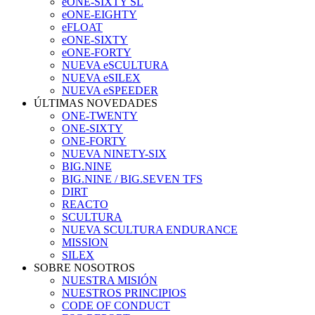
eONE-SIXTY SL
eONE-EIGHTY
eFLOAT
eONE-SIXTY
eONE-FORTY
NUEVA eSCULTURA
NUEVA eSILEX
NUEVA eSPEEDER
ÚLTIMAS NOVEDADES
ONE-TWENTY
ONE-SIXTY
ONE-FORTY
NUEVA NINETY-SIX
BIG.NINE
BIG.NINE / BIG.SEVEN TFS
DIRT
REACTO
SCULTURA
NUEVA SCULTURA ENDURANCE
MISSION
SILEX
SOBRE NOSOTROS
NUESTRA MISIÓN
NUESTROS PRINCIPIOS
CODE OF CONDUCT