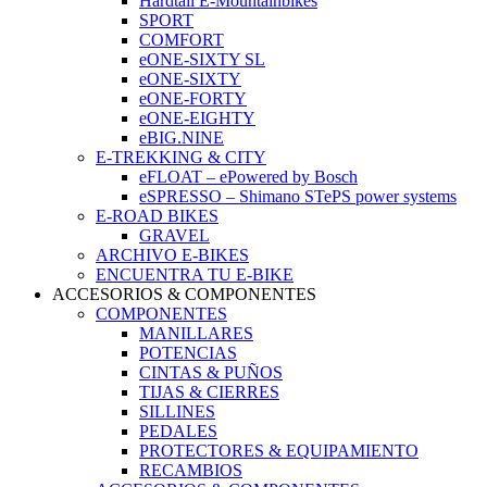
Hardtail E-Mountainbikes
SPORT
COMFORT
eONE-SIXTY SL
eONE-SIXTY
eONE-FORTY
eONE-EIGHTY
eBIG.NINE
E-TREKKING & CITY
eFLOAT – ePowered by Bosch
eSPRESSO – Shimano STePS power systems
E-ROAD BIKES
GRAVEL
ARCHIVO E-BIKES
ENCUENTRA TU E-BIKE
ACCESORIOS & COMPONENTES
COMPONENTES
MANILLARES
POTENCIAS
CINTAS & PUÑOS
TIJAS & CIERRES
SILLINES
PEDALES
PROTECTORES & EQUIPAMIENTO
RECAMBIOS