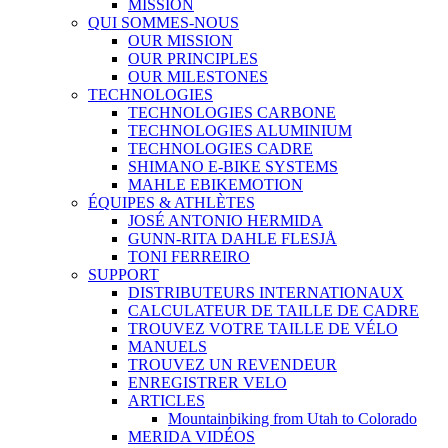
MISSION
QUI SOMMES-NOUS
OUR MISSION
OUR PRINCIPLES
OUR MILESTONES
TECHNOLOGIES
TECHNOLOGIES CARBONE
TECHNOLOGIES ALUMINIUM
TECHNOLOGIES CADRE
SHIMANO E-BIKE SYSTEMS
MAHLE EBIKEMOTION
ÉQUIPES & ATHLÈTES
JOSÉ ANTONIO HERMIDA
GUNN-RITA DAHLE FLESJÅ
TONI FERREIRO
SUPPORT
DISTRIBUTEURS INTERNATIONAUX
CALCULATEUR DE TAILLE DE CADRE
TROUVEZ VOTRE TAILLE DE VÉLO
MANUELS
TROUVEZ UN REVENDEUR
ENREGISTRER VELO
ARTICLES
Mountainbiking from Utah to Colorado
MERIDA VIDÉOS