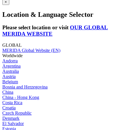
×
Location & Language Selector
Please select location or visit
OUR GLOBAL
MERIDA WEBSITE
GLOBAL
MERIDA Global Website (EN)
Worldwide
Andorra
Argentina
Australia
Austria
Belgium
Bosnia and Herzegovina
China
China - Hong Kong
Costa Rica
Croatia
Czech Republic
Denmark
El Salvador
Estonia