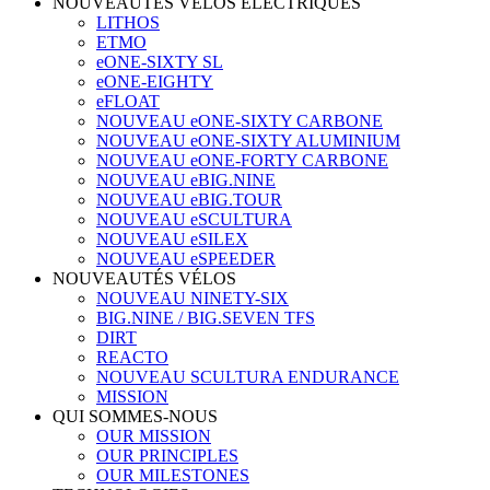
NOUVEAUTÉS VÉLOS ÉLECTRIQUES
LITHOS
ETMO
eONE-SIXTY SL
eONE-EIGHTY
eFLOAT
NOUVEAU eONE-SIXTY CARBONE
NOUVEAU eONE-SIXTY ALUMINIUM
NOUVEAU eONE-FORTY CARBONE
NOUVEAU eBIG.NINE
NOUVEAU eBIG.TOUR
NOUVEAU eSCULTURA
NOUVEAU eSILEX
NOUVEAU eSPEEDER
NOUVEAUTÉS VÉLOS
NOUVEAU NINETY-SIX
BIG.NINE / BIG.SEVEN TFS
DIRT
REACTO
NOUVEAU SCULTURA ENDURANCE
MISSION
QUI SOMMES-NOUS
OUR MISSION
OUR PRINCIPLES
OUR MILESTONES