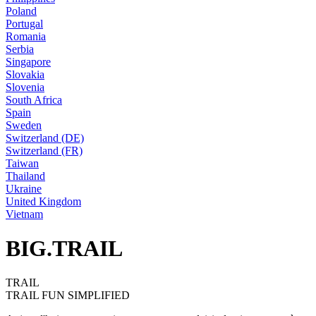
Poland
Portugal
Romania
Serbia
Singapore
Slovakia
Slovenia
South Africa
Spain
Sweden
Switzerland (DE)
Switzerland (FR)
Taiwan
Thailand
Ukraine
United Kingdom
Vietnam
BIG.TRAIL
TRAIL
TRAIL FUN SIMPLIFIED