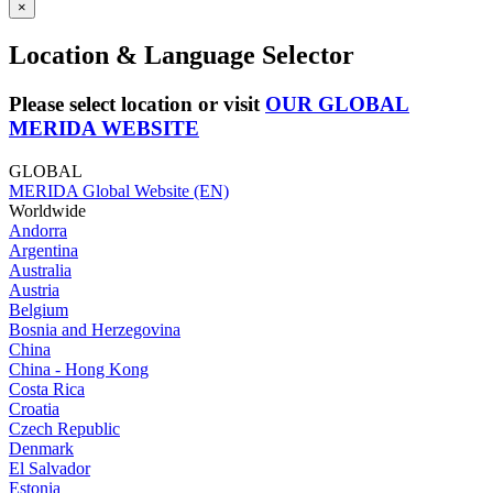
×
Location & Language Selector
Please select location or visit
OUR GLOBAL
MERIDA WEBSITE
GLOBAL
MERIDA Global Website (EN)
Worldwide
Andorra
Argentina
Australia
Austria
Belgium
Bosnia and Herzegovina
China
China - Hong Kong
Costa Rica
Croatia
Czech Republic
Denmark
El Salvador
Estonia