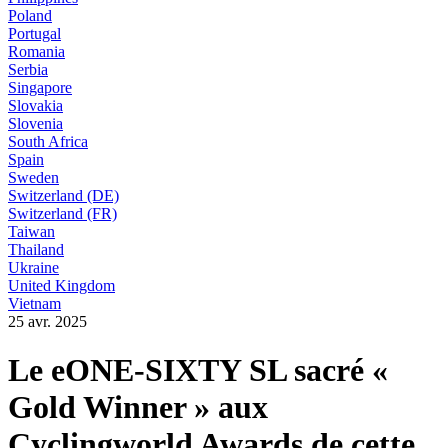
Poland
Portugal
Romania
Serbia
Singapore
Slovakia
Slovenia
South Africa
Spain
Sweden
Switzerland (DE)
Switzerland (FR)
Taiwan
Thailand
Ukraine
United Kingdom
Vietnam
25 avr. 2025
Le eONE-SIXTY SL sacré «
Gold Winner » aux
Cyclingworld Awards de cette