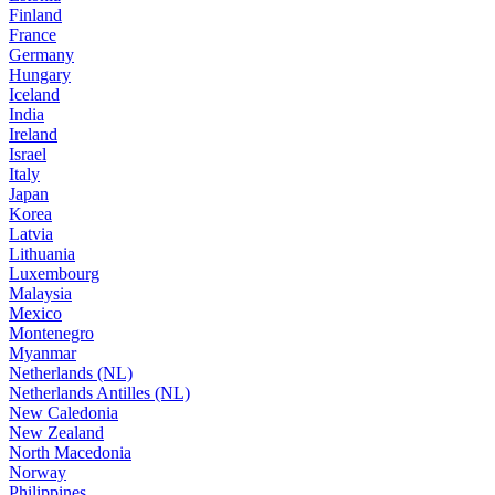
Finland
France
Germany
Hungary
Iceland
India
Ireland
Israel
Italy
Japan
Korea
Latvia
Lithuania
Luxembourg
Malaysia
Mexico
Montenegro
Myanmar
Netherlands (NL)
Netherlands Antilles (NL)
New Caledonia
New Zealand
North Macedonia
Norway
Philippines