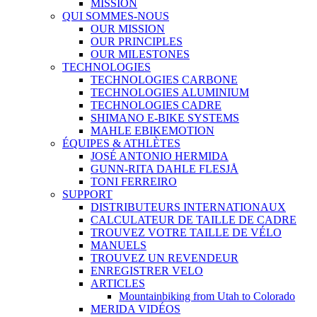
MISSION
QUI SOMMES-NOUS
OUR MISSION
OUR PRINCIPLES
OUR MILESTONES
TECHNOLOGIES
TECHNOLOGIES CARBONE
TECHNOLOGIES ALUMINIUM
TECHNOLOGIES CADRE
SHIMANO E-BIKE SYSTEMS
MAHLE EBIKEMOTION
ÉQUIPES & ATHLÈTES
JOSÉ ANTONIO HERMIDA
GUNN-RITA DAHLE FLESJÅ
TONI FERREIRO
SUPPORT
DISTRIBUTEURS INTERNATIONAUX
CALCULATEUR DE TAILLE DE CADRE
TROUVEZ VOTRE TAILLE DE VÉLO
MANUELS
TROUVEZ UN REVENDEUR
ENREGISTRER VELO
ARTICLES
Mountainbiking from Utah to Colorado
MERIDA VIDÉOS