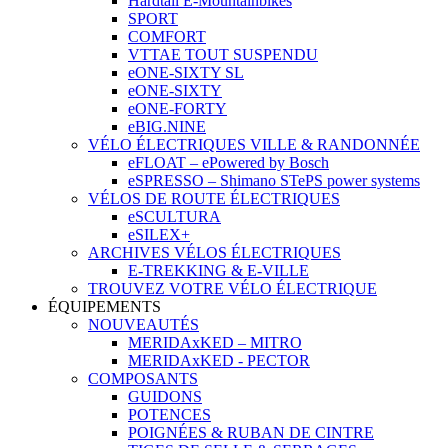
Hardtail E-Mountainbikes
SPORT
COMFORT
VTTAE TOUT SUSPENDU
eONE-SIXTY SL
eONE-SIXTY
eONE-FORTY
eBIG.NINE
VÉLO ÉLECTRIQUES VILLE & RANDONNÉE
eFLOAT – ePowered by Bosch
eSPRESSO – Shimano STePS power systems
VÉLOS DE ROUTE ÉLECTRIQUES
eSCULTURA
eSILEX+
ARCHIVES VÉLOS ÉLECTRIQUES
E-TREKKING & E-VILLE
TROUVEZ VOTRE VÉLO ÉLECTRIQUE
ÉQUIPEMENTS
NOUVEAUTÉS
MERIDAxKED – MITRO
MERIDAxKED - PECTOR
COMPOSANTS
GUIDONS
POTENCES
POIGNÉES & RUBAN DE CINTRE