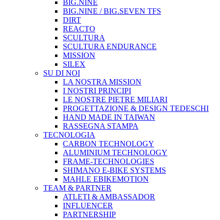
BIG.NINE
BIG.NINE / BIG.SEVEN TFS
DIRT
REACTO
SCULTURA
SCULTURA ENDURANCE
MISSION
SILEX
SU DI NOI
LA NOSTRA MISSION
I NOSTRI PRINCIPI
LE NOSTRE PIETRE MILIARI
PROGETTAZIONE & DESIGN TEDESCHI
HAND MADE IN TAIWAN
RASSEGNA STAMPA
TECNOLOGIA
CARBON TECHNOLOGY
ALUMINIUM TECHNOLOGY
FRAME-TECHNOLOGIES
SHIMANO E-BIKE SYSTEMS
MAHLE EBIKEMOTION
TEAM & PARTNER
ATLETI & AMBASSADOR
INFLUENCER
PARTNERSHIP