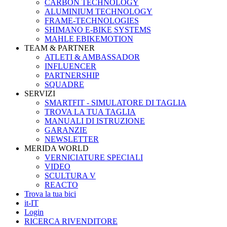
CARBON TECHNOLOGY
ALUMINIUM TECHNOLOGY
FRAME-TECHNOLOGIES
SHIMANO E-BIKE SYSTEMS
MAHLE EBIKEMOTION
TEAM & PARTNER
ATLETI & AMBASSADOR
INFLUENCER
PARTNERSHIP
SQUADRE
SERVIZI
SMARTFIT - SIMULATORE DI TAGLIA
TROVA LA TUA TAGLIA
MANUALI DI ISTRUZIONE
GARANZIE
NEWSLETTER
MERIDA WORLD
VERNICIATURE SPECIALI
VIDEO
SCULTURA V
REACTO
Trova la tua bici
it-IT
Login
RICERCA RIVENDITORE