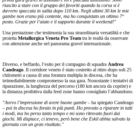
riuscito a stare con il gruppo dei favoriti quando la corsa si è
davvero spaccata in salita dopo 110 km. Negli ultimi 30 km le mie
gambe non erano più contente, ma ho conquistato un ottimo 7°
posto. Grazie per l’aiuto e il supporto durante il weekend!"
Una prestazione che testimonia la sua straordinaria versatilità e che
proietta
Metallurgica Veneta
Pro Team
tra le realtà da osservare
con attenzione anche nel panorama gravel internazionale.
Diverso, e beffardo, l’esito per il compagno di squadra
Andrea
Candeago
. Il corridore veneto è stato costretto al ritiro dopo soli 25
chilometri a causa di una foratura multipla in discesa, che ha
irrimediabilmente compromesso la sua gara. Nonostante i tentativi di
riparazione, la lunghezza del percorso (180 km ancora da coprire) e
la distanza proibitiva dalla feed zone hanno consigliato l’abbandono.
"Avevo l’impressione di avere buone gambe
– ha spiegato Candeago
–
poi in discesa ho forato in più punti. Ho provato a riparare in tutti
i modi, ma ho perso tanto tempo e mi sono ritrovato fuori dai
giochi. Mi dispiace, ci tenevo, però bene che Eskil abbia salvato la
giornata con un gran risultato."