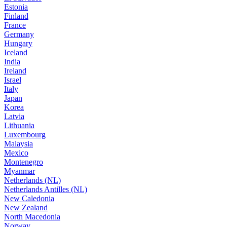
Estonia
Finland
France
Germany
Hungary
Iceland
India
Ireland
Israel
Italy
Japan
Korea
Latvia
Lithuania
Luxembourg
Malaysia
Mexico
Montenegro
Myanmar
Netherlands (NL)
Netherlands Antilles (NL)
New Caledonia
New Zealand
North Macedonia
Norway