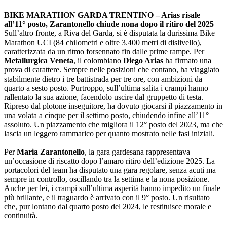
BIKE MARATHON GARDA TRENTINO – Arias risale
all’11° posto, Zarantonello chiude nona dopo il ritiro del 2025
Sull’altro fronte, a Riva del Garda, si è disputata la durissima Bike
Marathon UCI (84 chilometri e oltre 3.400 metri di dislivello),
caratterizzata da un ritmo forsennato fin dalle prime rampe. Per
Metallurgica Veneta
, il colombiano
Diego Arias
ha firmato una
prova di carattere. Sempre nelle posizioni che contano, ha viaggiato
stabilmente dietro i tre battistrada per tre ore, con ambizioni da
quarto a sesto posto. Purtroppo, sull’ultima salita i crampi hanno
rallentato la sua azione, facendolo uscire dal gruppetto di testa.
Ripreso dal plotone inseguitore, ha dovuto giocarsi il piazzamento in
una volata a cinque per il settimo posto, chiudendo infine all’11°
assoluto. Un piazzamento che migliora il 12° posto del 2023, ma che
lascia un leggero rammarico per quanto mostrato nelle fasi iniziali.
Per
Maria Zarantonello
, la gara gardesana rappresentava
un’occasione di riscatto dopo l’amaro ritiro dell’edizione 2025. La
portacolori del team ha disputato una gara regolare, senza acuti ma
sempre in controllo, oscillando tra la settima e la nona posizione.
Anche per lei, i crampi sull’ultima asperità hanno impedito un finale
più brillante, e il traguardo è arrivato con il 9° posto. Un risultato
che, pur lontano dal quarto posto del 2024, le restituisce morale e
continuità.