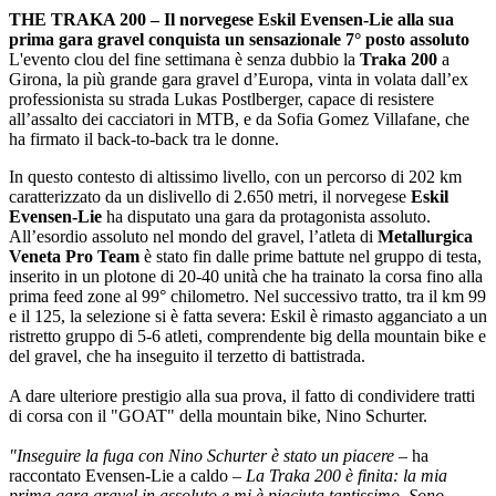
THE TRAKA 200 – Il norvegese Eskil Evensen-Lie alla sua
prima gara gravel conquista un sensazionale 7° posto assoluto
L'evento clou del fine settimana è senza dubbio la
Traka 200
a
Girona, la più grande gara gravel d’Europa, vinta in volata dall’ex
professionista su strada Lukas Postlberger, capace di resistere
all’assalto dei cacciatori in MTB, e da Sofia Gomez Villafane, che
ha firmato il back-to-back tra le donne.
In questo contesto di altissimo livello, con un percorso di 202 km
caratterizzato da un dislivello di 2.650 metri, il norvegese
Eskil
Evensen-Lie
ha disputato una gara da protagonista assoluto.
All’esordio assoluto nel mondo del gravel, l’atleta di
Metallurgica
Veneta Pro Team
è stato fin dalle prime battute nel gruppo di testa,
inserito in un plotone di 20-40 unità che ha trainato la corsa fino alla
prima feed zone al 99° chilometro. Nel successivo tratto, tra il km 99
e il 125, la selezione si è fatta severa: Eskil è rimasto agganciato a un
ristretto gruppo di 5-6 atleti, comprendente big della mountain bike e
del gravel, che ha inseguito il terzetto di battistrada.
A dare ulteriore prestigio alla sua prova, il fatto di condividere tratti
di corsa con il "GOAT" della mountain bike, Nino Schurter.
"Inseguire la fuga con Nino Schurter è stato un piacere
– ha
raccontato Evensen-Lie a caldo –
La Traka 200 è finita: la mia
prima gara gravel in assoluto e mi è piaciuta tantissimo. Sono