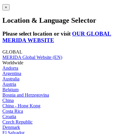
×
Location & Language Selector
Please select location or visit
OUR GLOBAL
MERIDA WEBSITE
GLOBAL
MERIDA Global Website (EN)
Worldwide
Andorra
Argentina
Australia
Austria
Belgium
Bosnia and Herzegovina
China
China - Hong Kong
Costa Rica
Croatia
Czech Republic
Denmark
El Salvador