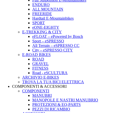
Full Suspension E-Mountainbikes
ENDURO
ALL MOUNTAIN
FREERIDE
Hardtail E-Mountainbikes
SPORT
eONE-EIGHTY
E-TREKKING & CITY
eFLOAT – ePowered by Bosch
Sport – eSPRESSO
All Terrain – eSPRESSO CC
City – eSPRESSO CITY
E-ROAD BIKES
ROAD
GRAVEL
FITNESS
Road - eSCULTURA
ARCHIVIO E-BIKES
TROVA LA TUA BICI ELETTRICA
COMPONENTI & ACCESSORI
COMPONENTI
MANUBRI
MANOPOLE E NASTRI MANUBRIO
PROTEZIONI & EQ-PARTS
PEZZI DI RICAMBIO