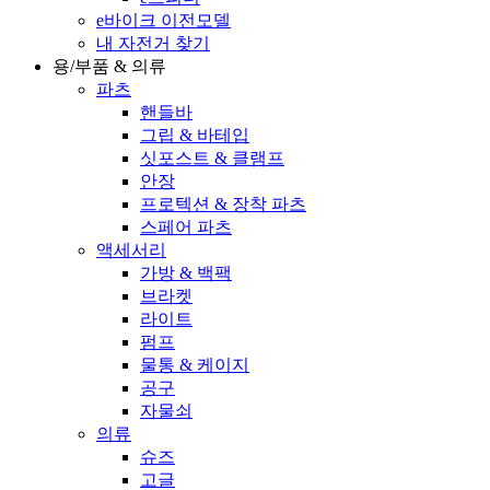
e바이크 이전모델
내 자전거 찾기
용/부품 & 의류
파츠
핸들바
그립 & 바테입
싯포스트 & 클램프
안장
프로텍션 & 장착 파츠
스페어 파츠
액세서리
가방 & 백팩
브라켓
라이트
펌프
물통 & 케이지
공구
자물쇠
의류
슈즈
고글