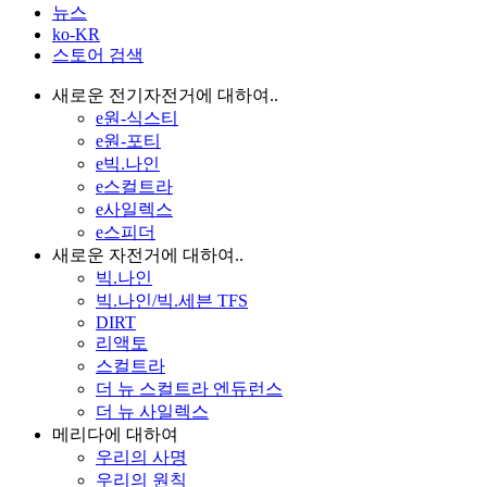
뉴스
ko-KR
스토어 검색
새로운 전기자전거에 대하여..
e원-식스티
e원-포티
e빅.나인
e스컬트라
e사일렉스
e스피더
새로운 자전거에 대하여..
빅.나인
빅.나인/빅.세븐 TFS
DIRT
리액토
스컬트라
더 뉴 스컬트라 엔듀런스
더 뉴 사일렉스
메리다에 대하여
우리의 사명
우리의 원칙