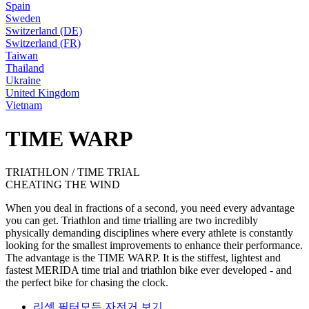
Spain
Sweden
Switzerland (DE)
Switzerland (FR)
Taiwan
Thailand
Ukraine
United Kingdom
Vietnam
TIME WARP
TRIATHLON / TIME TRIAL
CHEATING THE WIND
When you deal in fractions of a second, you need every advantage
you can get. Triathlon and time trialling are two incredibly
physically demanding disciplines where every athlete is constantly
looking for the smallest improvements to enhance their performance.
The advantage is the TIME WARP. It is the stiffest, lightest and
fastest MERIDA time trial and triathlon bike ever developed - and
the perfect bike for chasing the clock.
리셋 필터
모든 자전거 보기