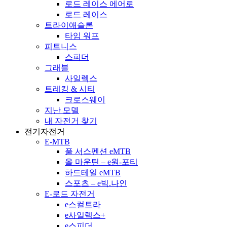
로드 레이스 에어로
로드 레이스
트라이애슬론
타임 워프
피트니스
스피더
그래블
사일렉스
트레킹 & 시티
크로스웨이
지난 모델
내 자전거 찾기
전기자전거
E-MTB
풀 서스펜션 eMTB
올 마운틴 – e원-포티
하드테일 eMTB
스포츠 – e빅.나인
E-로드 자전거
e스컬트라
e사일렉스+
e스피더