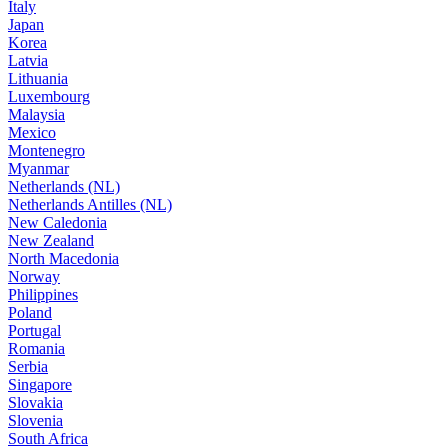
Italy
Japan
Korea
Latvia
Lithuania
Luxembourg
Malaysia
Mexico
Montenegro
Myanmar
Netherlands (NL)
Netherlands Antilles (NL)
New Caledonia
New Zealand
North Macedonia
Norway
Philippines
Poland
Portugal
Romania
Serbia
Singapore
Slovakia
Slovenia
South Africa