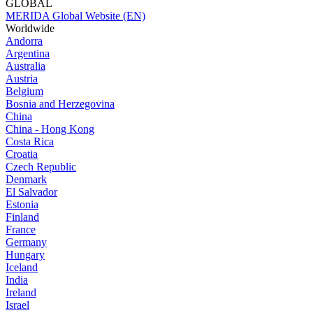
GLOBAL
MERIDA Global Website (EN)
Worldwide
Andorra
Argentina
Australia
Austria
Belgium
Bosnia and Herzegovina
China
China - Hong Kong
Costa Rica
Croatia
Czech Republic
Denmark
El Salvador
Estonia
Finland
France
Germany
Hungary
Iceland
India
Ireland
Israel