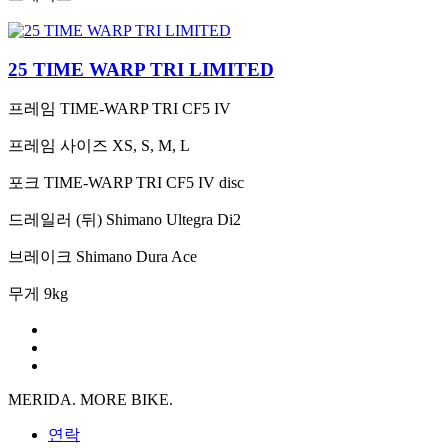
25 TIME WARP TRI LIMITED
프레임
TIME-WARP TRI CF5 IV
프레임 사이즈
XS, S, M, L
포크
TIME-WARP TRI CF5 IV disc
드레일러 (뒤)
Shimano Ultegra Di2
브레이크
Shimano Dura Ace
무게
9kg
MERIDA. MORE BIKE.
연락