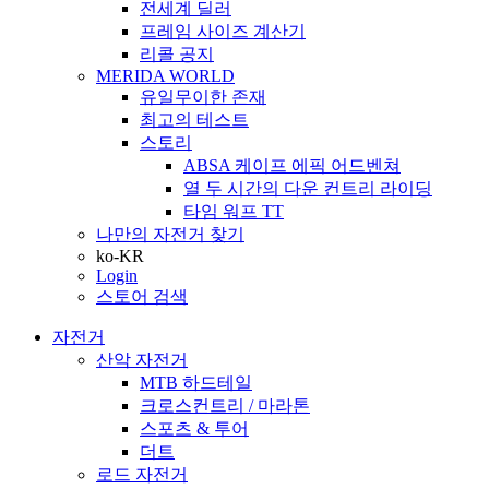
전세계 딜러
프레임 사이즈 계산기
리콜 공지
MERIDA WORLD
유일무이한 존재
최고의 테스트
스토리
ABSA 케이프 에픽 어드벤쳐
열 두 시간의 다운 컨트리 라이딩
타임 워프 TT
나만의 자전거 찾기
ko-KR
Login
스토어 검색
자전거
산악 자전거
MTB 하드테일
크로스컨트리 / 마라톤
스포츠 & 투어
더트
로드 자전거