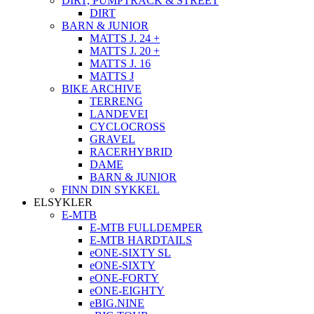
DIRT, PUMPTRACK & STREET
DIRT
BARN & JUNIOR
MATTS J. 24 +
MATTS J. 20 +
MATTS J. 16
MATTS J
BIKE ARCHIVE
TERRENG
LANDEVEI
CYCLOCROSS
GRAVEL
RACERHYBRID
DAME
BARN & JUNIOR
FINN DIN SYKKEL
ELSYKLER
E-MTB
E-MTB FULLDEMPER
E-MTB HARDTAILS
eONE-SIXTY SL
eONE-SIXTY
eONE-FORTY
eONE-EIGHTY
eBIG.NINE