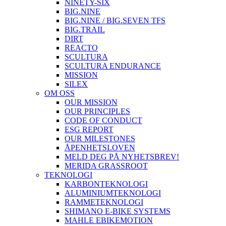
NINETY-SIX
BIG.NINE
BIG.NINE / BIG.SEVEN TFS
BIG.TRAIL
DIRT
REACTO
SCULTURA
SCULTURA ENDURANCE
MISSION
SILEX
OM OSS
OUR MISSION
OUR PRINCIPLES
CODE OF CONDUCT
ESG REPORT
OUR MILESTONES
ÅPENHETSLOVEN
MELD DEG PÅ NYHETSBREV!
MERIDA GRASSROOT
TEKNOLOGI
KARBONTEKNOLOGI
ALUMINIUMTEKNOLOGI
RAMMETEKNOLOGI
SHIMANO E-BIKE SYSTEMS
MAHLE EBIKEMOTION