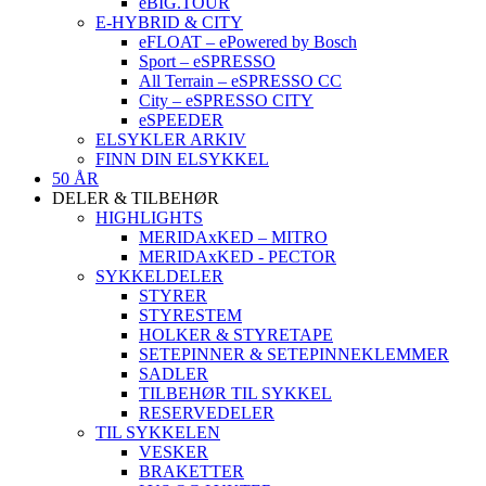
eBIG.TOUR
E-HYBRID & CITY
eFLOAT – ePowered by Bosch
Sport – eSPRESSO
All Terrain – eSPRESSO CC
City – eSPRESSO CITY
eSPEEDER
ELSYKLER ARKIV
FINN DIN ELSYKKEL
50 ÅR
DELER & TILBEHØR
HIGHLIGHTS
MERIDAxKED – MITRO
MERIDAxKED - PECTOR
SYKKELDELER
STYRER
STYRESTEM
HOLKER & STYRETAPE
SETEPINNER & SETEPINNEKLEMMER
SADLER
TILBEHØR TIL SYKKEL
RESERVEDELER
TIL SYKKELEN
VESKER
BRAKETTER