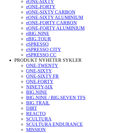
eONE-SIXTY
eONE-FORTY
eONE-SIXTY CARBON
eONE-SIXTY ALUMINIUM
eONE-FORTY CARBON
eONE-FORTY ALUMINIUM
eBIG.NINE
eBIG.TOUR
eSPRESSO
eSPRESSO CITY
eSPRESSO CC
PRODUKT NYHETER SYKLER
ONE-TWENTY
ONE-SIXTY
ONE-SIXTY FR
ONE-FORTY
NINETY-SIX
BIG.NINE
BIG.NINE / BIG.SEVEN TFS
BIG.TRAIL
DIRT
REACTO
SCULTURA
SCULTURA ENDURANCE
MISSION