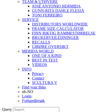
TEAM & UTØVERE
JOSÉ ANTONIO HERMIDA
GUNN-RITA DAHLE FLESJÅ
TONI FERREIRO
SERVICE
DISTRIBUTORS WORLDWIDE
FRAME SIZE CALCULATOR
FINN RIKTIG RAMMESTØRRELSE
BRUKERVEILEDNINGER
RECALLS
GIRØRE OVERSIKT
MERIDA WORLD
ONE OF A KIND
BEST IN TEST
VIDEOS
INFO
Privacy
Contact
SCULTURA V
Find your Bike
nb-NO
Login
Forhandlersøk
Query