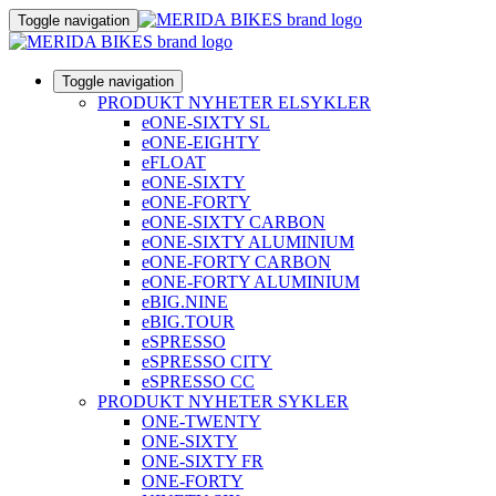
Toggle navigation
Toggle navigation
PRODUKT NYHETER ELSYKLER
eONE-SIXTY SL
eONE-EIGHTY
eFLOAT
eONE-SIXTY
eONE-FORTY
eONE-SIXTY CARBON
eONE-SIXTY ALUMINIUM
eONE-FORTY CARBON
eONE-FORTY ALUMINIUM
eBIG.NINE
eBIG.TOUR
eSPRESSO
eSPRESSO CITY
eSPRESSO CC
PRODUKT NYHETER SYKLER
ONE-TWENTY
ONE-SIXTY
ONE-SIXTY FR
ONE-FORTY