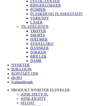
LYS OG LYKTER
RINGEKLOKKER
PUMPER
FLASKER OG FLASKESTATIV
VERKTØY
LÅSER
TIL SYKLISTEN
TRØYER
SHORTS
HJELMER
SYKKELSKO
HANSKER
SOKKER
BRILLER
DAME
NYHETER
B2B-LOGIN
KONTAKT OSS
nb-NO
Forhandlersøk
PRODUKT NYHETER ELSYKLER
eONE-SIXTY SL
eONE-EIGHTY
eFLOAT