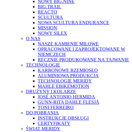
NOWY BIG.NINE
BIG.TRAIL
REACTO
SCULTURA
NOWA SCULTURA ENDURANCE
MISSION
NOWY SILEX
O NAS
NASZE KAMIENIE MILOWE
OPRACOWANE I ZAPROJEKTOWANE W
NIEMCZECH
RĘCZNIE PRODUKOWANE NA TAJWANIE
TECHNOLOGIE
KARBONOWE RZEMIOSŁO
ALUMINIOWA PRODUKCJA
TECHNOLOGIE MERIDY
MAHLE EBIKEMOTION
DRUŻYNY I KOLARZE
JOSÉ ANTONIO HERMIDA
GUNN-RITA DAHLE FLESJÅ
TONI FERREIRO
DO POBRANIA
INSTRUKCJE OBSŁUGI
CERTYFIKATY
ŚWIAT MERIDY