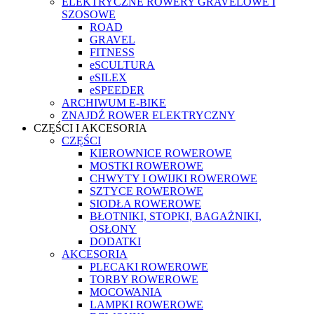
ELEKTRYCZNE ROWERY GRAVELOWE I
SZOSOWE
ROAD
GRAVEL
FITNESS
eSCULTURA
eSILEX
eSPEEDER
ARCHIWUM E-BIKE
ZNAJDŹ ROWER ELEKTRYCZNY
CZĘŚCI I AKCESORIA
CZĘŚCI
KIEROWNICE ROWEROWE
MOSTKI ROWEROWE
CHWYTY I OWIJKI ROWEROWE
SZTYCE ROWEROWE
SIODŁA ROWEROWE
BŁOTNIKI, STOPKI, BAGAŻNIKI,
OSŁONY
DODATKI
AKCESORIA
PLECAKI ROWEROWE
TORBY ROWEROWE
MOCOWANIA
LAMPKI ROWEROWE