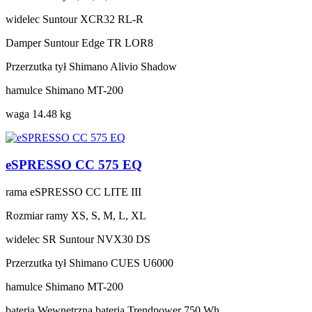
widelec
Suntour XCR32 RL-R
Damper
Suntour Edge TR LOR8
Przerzutka tył
Shimano Alivio Shadow
hamulce
Shimano MT-200
waga
14.48 kg
eSPRESSO CC 575 EQ
rama
eSPRESSO CC LITE III
Rozmiar ramy
XS, S, M, L, XL
widelec
SR Suntour NVX30 DS
Przerzutka tył
Shimano CUES U6000
hamulce
Shimano MT-200
bateria
Wewnętrzna bateria Trendpower 750 Wh