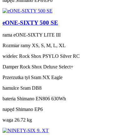
napęd
Shimano EP8/EP6
eONE-SIXTY 500 SE
rama
eONE-SIXTY LITE III
Rozmiar ramy
XS, S, M, L, XL
widelec
Rock Shox PSYLO Silver RC
Damper
Rock Shox Deluxe Select+
Przerzutka tył
Sram NX Eagle
hamulce
Sram DB8
bateria
Shimano EN806 630Wh
napęd
Shimano EP6
waga
26.72 kg