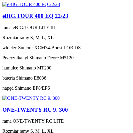
eBIG.TOUR 400 EQ 22/23
rama
eBIG.TOUR LITE III
Rozmiar ramy
S, M, L, XL
widelec
Suntour XCM34-Boost LOR DS
Przerzutka tył
Shimano Deore M5120
hamulce
Shimano MT200
bateria
Shimano E8036
napęd
Shimano EP8/EP6
ONE-TWENTY RC 9. 300
rama
ONE-TWENTY RC LITE
Rozmiar ramy
S, M, L, XL