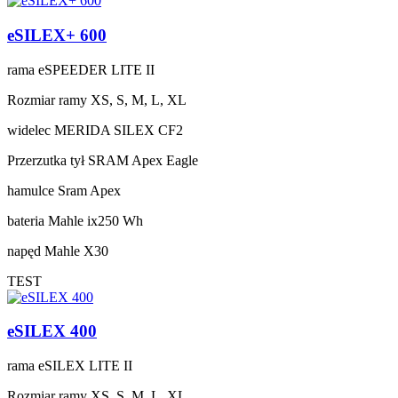
eSILEX+ 600
rama
eSPEEDER LITE II
Rozmiar ramy
XS, S, M, L, XL
widelec
MERIDA SILEX CF2
Przerzutka tył
SRAM Apex Eagle
hamulce
Sram Apex
bateria
Mahle ix250 Wh
napęd
Mahle X30
TEST
eSILEX 400
rama
eSILEX LITE II
Rozmiar ramy
XS, S, M, L, XL