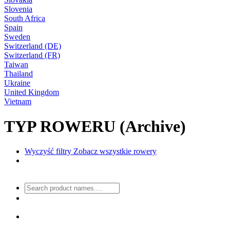
Slovenia
South Africa
Spain
Sweden
Switzerland (DE)
Switzerland (FR)
Taiwan
Thailand
Ukraine
United Kingdom
Vietnam
TYP ROWERU (Archive)
Wyczyść filtry
Zobacz wszystkie rowery