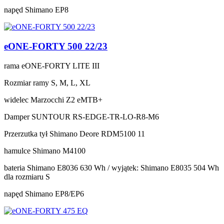
napęd
Shimano EP8
eONE-FORTY 500 22/23
rama
eONE-FORTY LITE III
Rozmiar ramy
S, M, L, XL
widelec
Marzocchi Z2 eMTB+
Damper
SUNTOUR RS-EDGE-TR-LO-R8-M6
Przerzutka tył
Shimano Deore RDM5100 11
hamulce
Shimano M4100
bateria
Shimano E8036 630 Wh / wyjątek: Shimano E8035 504 Wh
dla rozmiaru S
napęd
Shimano EP8/EP6