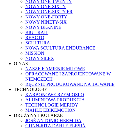
NOWY ONE-TWENTY
NOWY ONE-SIXTY
NOWY ONE-SIXTY FR
NOWY ONE-FORTY
NOWY NINETY-SIX
NOWY BIG.NINE
BIG.TRAIL
REACTO
SCULTURA
NOWA SCULTURA ENDURANCE
MISSION
NOWY SILEX
O NAS
NASZE KAMIENIE MILOWE
OPRACOWANE I ZAPROJEKTOWANE W
NIEMCZECH
RĘCZNIE PRODUKOWANE NA TAJWANIE
TECHNOLOGIE
KARBONOWE RZEMIOSŁO
ALUMINIOWA PRODUKCJA
TECHNOLOGIE MERIDY
MAHLE EBIKEMOTION
DRUŻYNY I KOLARZE
JOSÉ ANTONIO HERMIDA
GUNN-RITA DAHLE FLESJÅ