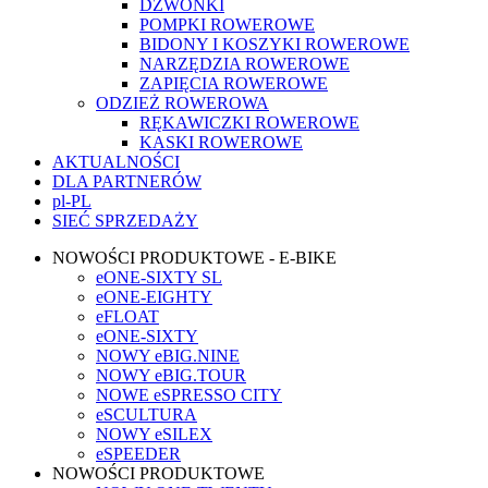
DZWONKI
POMPKI ROWEROWE
BIDONY I KOSZYKI ROWEROWE
NARZĘDZIA ROWEROWE
ZAPIĘCIA ROWEROWE
ODZIEŻ ROWEROWA
RĘKAWICZKI ROWEROWE
KASKI ROWEROWE
AKTUALNOŚCI
DLA PARTNERÓW
pl-PL
SIEĆ SPRZEDAŻY
NOWOŚCI PRODUKTOWE - E-BIKE
eONE-SIXTY SL
eONE-EIGHTY
eFLOAT
eONE-SIXTY
NOWY eBIG.NINE
NOWY eBIG.TOUR
NOWE eSPRESSO CITY
eSCULTURA
NOWY eSILEX
eSPEEDER
NOWOŚCI PRODUKTOWE