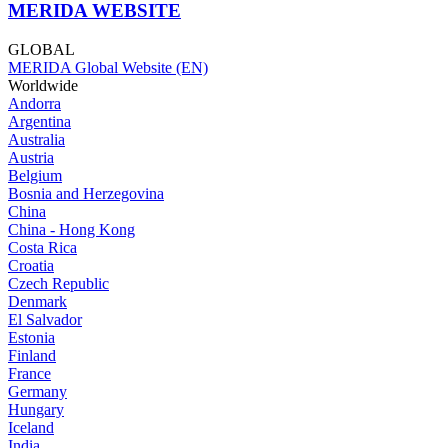
MERIDA WEBSITE
GLOBAL
MERIDA Global Website (EN)
Worldwide
Andorra
Argentina
Australia
Austria
Belgium
Bosnia and Herzegovina
China
China - Hong Kong
Costa Rica
Croatia
Czech Republic
Denmark
El Salvador
Estonia
Finland
France
Germany
Hungary
Iceland
India