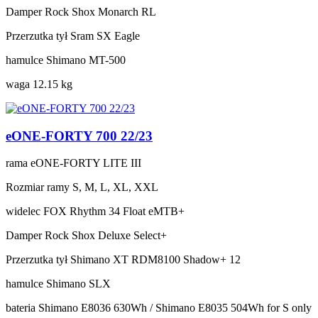
Damper
Rock Shox Monarch RL
Przerzutka tył
Sram SX Eagle
hamulce
Shimano MT-500
waga
12.15 kg
eONE-FORTY 700 22/23
rama
eONE-FORTY LITE III
Rozmiar ramy
S, M, L, XL, XXL
widelec
FOX Rhythm 34 Float eMTB+
Damper
Rock Shox Deluxe Select+
Przerzutka tył
Shimano XT RDM8100 Shadow+ 12
hamulce
Shimano SLX
bateria
Shimano E8036 630Wh / Shimano E8035 504Wh for S only