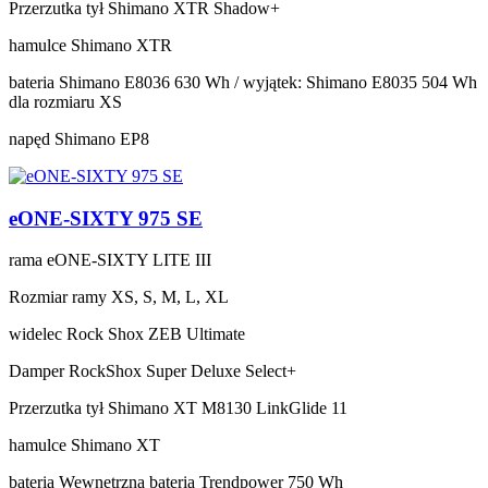
Przerzutka tył
Shimano XTR Shadow+
hamulce
Shimano XTR
bateria
Shimano E8036 630 Wh / wyjątek: Shimano E8035 504 Wh
dla rozmiaru XS
napęd
Shimano EP8
eONE-SIXTY 975 SE
rama
eONE-SIXTY LITE III
Rozmiar ramy
XS, S, M, L, XL
widelec
Rock Shox ZEB Ultimate
Damper
RockShox Super Deluxe Select+
Przerzutka tył
Shimano XT M8130 LinkGlide 11
hamulce
Shimano XT
bateria
Wewnętrzna bateria Trendpower 750 Wh