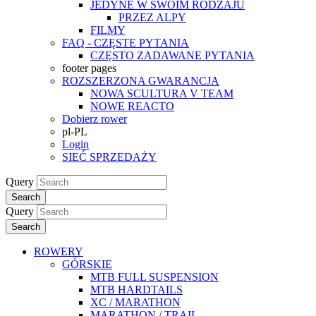
JEDYNE W SWOIM RODZAJU
PRZEZ ALPY
FILMY
FAQ - CZĘSTE PYTANIA
CZĘSTO ZADAWANE PYTANIA
footer pages
ROZSZERZONA GWARANCJA
NOWA SCULTURA V TEAM
NOWE REACTO
Dobierz rower
pl-PL
Login
SIEĆ SPRZEDAŻY
Query
Search
Query
Search
ROWERY
GÓRSKIE
MTB FULL SUSPENSION
MTB HARDTAILS
XC / MARATHON
MARATHON / TRAIL