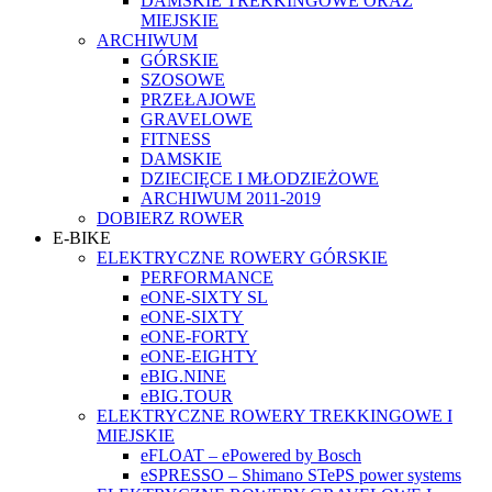
DAMSKIE TREKKINGOWE ORAZ
MIEJSKIE
ARCHIWUM
GÓRSKIE
SZOSOWE
PRZEŁAJOWE
GRAVELOWE
FITNESS
DAMSKIE
DZIECIĘCE I MŁODZIEŻOWE
ARCHIWUM 2011-2019
DOBIERZ ROWER
E-BIKE
ELEKTRYCZNE ROWERY GÓRSKIE
PERFORMANCE
eONE-SIXTY SL
eONE-SIXTY
eONE-FORTY
eONE-EIGHTY
eBIG.NINE
eBIG.TOUR
ELEKTRYCZNE ROWERY TREKKINGOWE I
MIEJSKIE
eFLOAT – ePowered by Bosch
eSPRESSO – Shimano STePS power systems