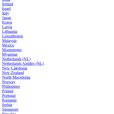
Ireland
Israel
Italy
Japan
Korea
Latvia
Lithuania
Luxembourg
Malaysia
Mexico
Montenegro
Myanmar
Netherlands (NL)
Netherlands Antilles (NL)
New Caledonia
New Zealand
North Macedonia
Norway
Philippines
Poland
Portugal
Romania
Serbia
Singapore
Slovakia