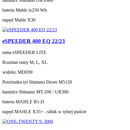
hamulce
Shimano GRX400
bateria
Mahle ix250 Wh
napęd
Mahle X30
eSPEEDER 400 EQ 22/23
rama
eSPEEDER LITE
Rozmiar ramy
M, L, XL
widelec
MDF09
Przerzutka tył
Shimano Deore M5120
hamulce
Shimano MT-200 / UR300
bateria
MAHLE B1-D
napęd
MAHLE X35+ - silnik w tylnej piaście