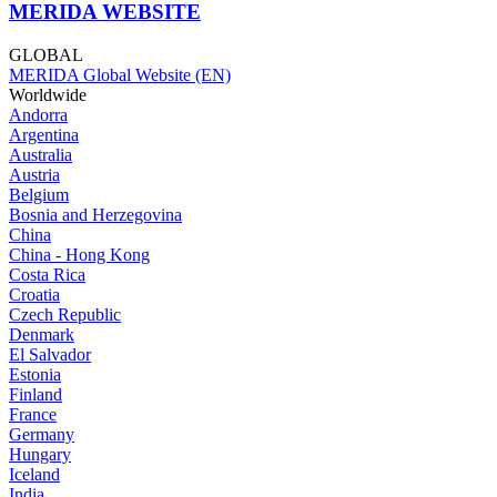
MERIDA WEBSITE
GLOBAL
MERIDA Global Website (EN)
Worldwide
Andorra
Argentina
Australia
Austria
Belgium
Bosnia and Herzegovina
China
China - Hong Kong
Costa Rica
Croatia
Czech Republic
Denmark
El Salvador
Estonia
Finland
France
Germany
Hungary
Iceland
India