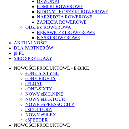
DZWONKI
POMPKI ROWEROWE
BIDONY I KOSZYKI ROWEROWE
NARZĘDZIA ROWEROWE
ZAPIĘCIA ROWEROWE
ODZIEŻ ROWEROWA
RĘKAWICZKI ROWEROWE
KASKI ROWEROWE
AKTUALNOŚCI
DLA PARTNERÓW
pl-PL
SIEĆ SPRZEDAŻY
NOWOŚCI PRODUKTOWE - E-BIKE
eONE-SIXTY SL
eONE-EIGHTY
eFLOAT
eONE-SIXTY
NOWY eBIG.NINE
NOWY eBIG.TOUR
NOWE eSPRESSO CITY
eSCULTURA
NOWY eSILEX
eSPEEDER
NOWOŚCI PRODUKTOWE