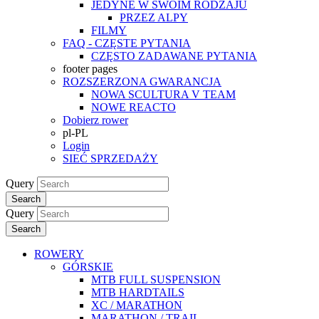
JEDYNE W SWOIM RODZAJU
PRZEZ ALPY
FILMY
FAQ - CZĘSTE PYTANIA
CZĘSTO ZADAWANE PYTANIA
footer pages
ROZSZERZONA GWARANCJA
NOWA SCULTURA V TEAM
NOWE REACTO
Dobierz rower
pl-PL
Login
SIEĆ SPRZEDAŻY
Query
Search
Query
Search
ROWERY
GÓRSKIE
MTB FULL SUSPENSION
MTB HARDTAILS
XC / MARATHON
MARATHON / TRAIL