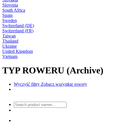
Slovenia
South Africa
Spain
Sweden
Switzerland (DE)
Switzerland (FR)
Taiwan
Thailand
Ukraine
United Kingdom
Vietnam
TYP ROWERU (Archive)
Wyczyść filtry
Zobacz wszystkie rowery