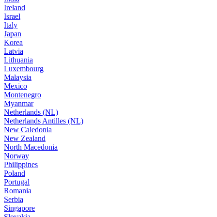
Ireland
Israel
Italy
Japan
Korea
Latvia
Lithuania
Luxembourg
Malaysia
Mexico
Montenegro
Myanmar
Netherlands (NL)
Netherlands Antilles (NL)
New Caledonia
New Zealand
North Macedonia
Norway
Philippines
Poland
Portugal
Romania
Serbia
Singapore
Slovakia