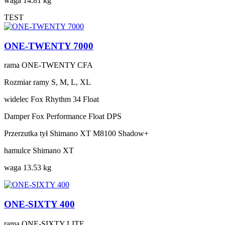
waga
14.81 kg
TEST
ONE-TWENTY 7000
rama
ONE-TWENTY CFA
Rozmiar ramy
S, M, L, XL
widelec
Fox Rhythm 34 Float
Damper
Fox Performance Float DPS
Przerzutka tył
Shimano XT M8100 Shadow+
hamulce
Shimano XT
waga
13.53 kg
ONE-SIXTY 400
rama
ONE-SIXTY LITE