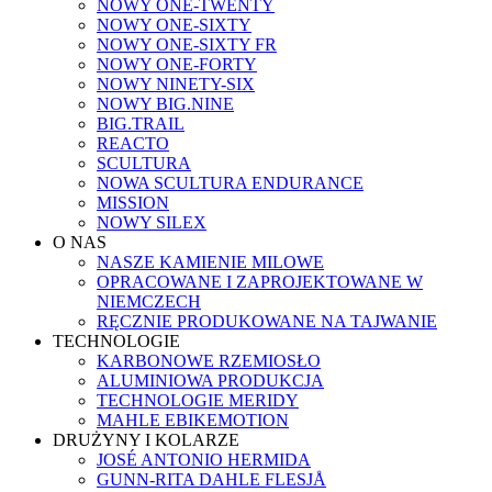
NOWY ONE-TWENTY
NOWY ONE-SIXTY
NOWY ONE-SIXTY FR
NOWY ONE-FORTY
NOWY NINETY-SIX
NOWY BIG.NINE
BIG.TRAIL
REACTO
SCULTURA
NOWA SCULTURA ENDURANCE
MISSION
NOWY SILEX
O NAS
NASZE KAMIENIE MILOWE
OPRACOWANE I ZAPROJEKTOWANE W
NIEMCZECH
RĘCZNIE PRODUKOWANE NA TAJWANIE
TECHNOLOGIE
KARBONOWE RZEMIOSŁO
ALUMINIOWA PRODUKCJA
TECHNOLOGIE MERIDY
MAHLE EBIKEMOTION
DRUŻYNY I KOLARZE
JOSÉ ANTONIO HERMIDA
GUNN-RITA DAHLE FLESJÅ