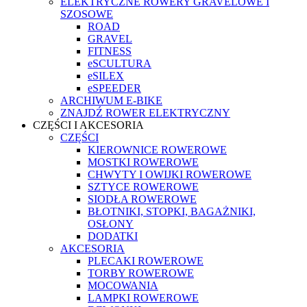
ELEKTRYCZNE ROWERY GRAVELOWE I
SZOSOWE
ROAD
GRAVEL
FITNESS
eSCULTURA
eSILEX
eSPEEDER
ARCHIWUM E-BIKE
ZNAJDŹ ROWER ELEKTRYCZNY
CZĘŚCI I AKCESORIA
CZĘŚCI
KIEROWNICE ROWEROWE
MOSTKI ROWEROWE
CHWYTY I OWIJKI ROWEROWE
SZTYCE ROWEROWE
SIODŁA ROWEROWE
BŁOTNIKI, STOPKI, BAGAŻNIKI,
OSŁONY
DODATKI
AKCESORIA
PLECAKI ROWEROWE
TORBY ROWEROWE
MOCOWANIA
LAMPKI ROWEROWE