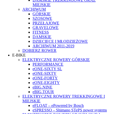
DAMSKIE TREKKINGOWE ORAZ
MIEJSKIE
ARCHIWUM
GÓRSKIE
SZOSOWE
PRZEŁAJOWE
GRAVELOWE
FITNESS
DAMSKIE
DZIECIĘCE I MŁODZIEŻOWE
ARCHIWUM 2011-2019
DOBIERZ ROWER
E-BIKE
ELEKTRYCZNE ROWERY GÓRSKIE
PERFORMANCE
eONE-SIXTY SL
eONE-SIXTY
eONE-FORTY
eONE-EIGHTY
eBIG.NINE
eBIG.TOUR
ELEKTRYCZNE ROWERY TREKKINGOWE I
MIEJSKIE
eFLOAT – ePowered by Bosch
eSPRESSO – Shimano STePS power systems