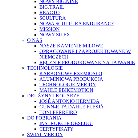
NOWY BIG.NINE
BIG.TRAIL
REACTO
SCULTURA
NOWA SCULTURA ENDURANCE
MISSION
NOWY SILEX
O NAS
NASZE KAMIENIE MILOWE
OPRACOWANE I ZAPROJEKTOWANE W
NIEMCZECH
RĘCZNIE PRODUKOWANE NA TAJWANIE
TECHNOLOGIE
KARBONOWE RZEMIOSŁO
ALUMINIOWA PRODUKCJA
TECHNOLOGIE MERIDY
MAHLE EBIKEMOTION
DRUŻYNY I KOLARZE
JOSÉ ANTONIO HERMIDA
GUNN-RITA DAHLE FLESJÅ
TONI FERREIRO
DO POBRANIA
INSTRUKCJE OBSŁUGI
CERTYFIKATY
ŚWIAT MERIDY