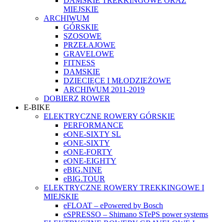
DAMSKIE TREKKINGOWE ORAZ
MIEJSKIE
ARCHIWUM
GÓRSKIE
SZOSOWE
PRZEŁAJOWE
GRAVELOWE
FITNESS
DAMSKIE
DZIECIĘCE I MŁODZIEŻOWE
ARCHIWUM 2011-2019
DOBIERZ ROWER
E-BIKE
ELEKTRYCZNE ROWERY GÓRSKIE
PERFORMANCE
eONE-SIXTY SL
eONE-SIXTY
eONE-FORTY
eONE-EIGHTY
eBIG.NINE
eBIG.TOUR
ELEKTRYCZNE ROWERY TREKKINGOWE I
MIEJSKIE
eFLOAT – ePowered by Bosch
eSPRESSO – Shimano STePS power systems