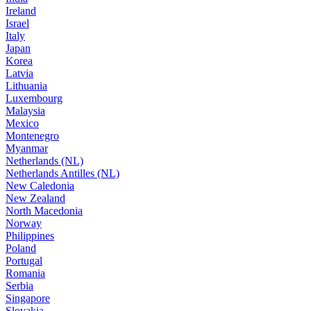
Ireland
Israel
Italy
Japan
Korea
Latvia
Lithuania
Luxembourg
Malaysia
Mexico
Montenegro
Myanmar
Netherlands (NL)
Netherlands Antilles (NL)
New Caledonia
New Zealand
North Macedonia
Norway
Philippines
Poland
Portugal
Romania
Serbia
Singapore
Slovakia