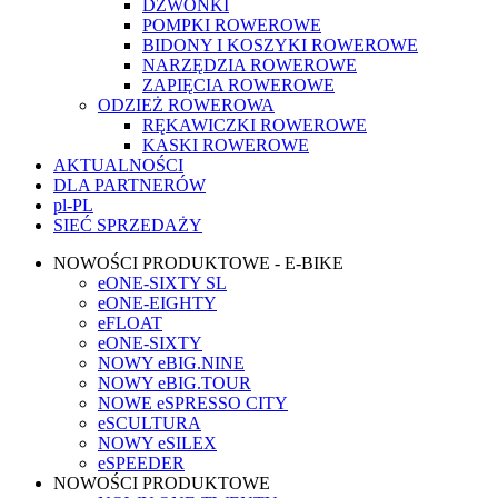
DZWONKI
POMPKI ROWEROWE
BIDONY I KOSZYKI ROWEROWE
NARZĘDZIA ROWEROWE
ZAPIĘCIA ROWEROWE
ODZIEŻ ROWEROWA
RĘKAWICZKI ROWEROWE
KASKI ROWEROWE
AKTUALNOŚCI
DLA PARTNERÓW
pl-PL
SIEĆ SPRZEDAŻY
NOWOŚCI PRODUKTOWE - E-BIKE
eONE-SIXTY SL
eONE-EIGHTY
eFLOAT
eONE-SIXTY
NOWY eBIG.NINE
NOWY eBIG.TOUR
NOWE eSPRESSO CITY
eSCULTURA
NOWY eSILEX
eSPEEDER
NOWOŚCI PRODUKTOWE