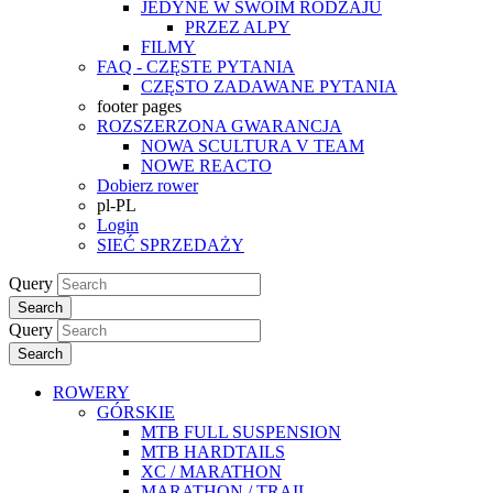
JEDYNE W SWOIM RODZAJU
PRZEZ ALPY
FILMY
FAQ - CZĘSTE PYTANIA
CZĘSTO ZADAWANE PYTANIA
footer pages
ROZSZERZONA GWARANCJA
NOWA SCULTURA V TEAM
NOWE REACTO
Dobierz rower
pl-PL
Login
SIEĆ SPRZEDAŻY
Query
Search
Query
Search
ROWERY
GÓRSKIE
MTB FULL SUSPENSION
MTB HARDTAILS
XC / MARATHON
MARATHON / TRAIL