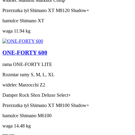
widelec
Manitou Markhor Comp
Przerzutka tył
Shimano XT M8120 Shadow+
hamulce
Shimano XT
waga
11.94 kg
ONE-FORTY 600
rama
ONE-FORTY LITE
Rozmiar ramy
S, M, L, XL
widelec
Marzocchi Z2
Damper
Rock Shox Deluxe Select+
Przerzutka tył
Shimano XT M8100 Shadow+
hamulce
Shimano M6100
waga
14.48 kg