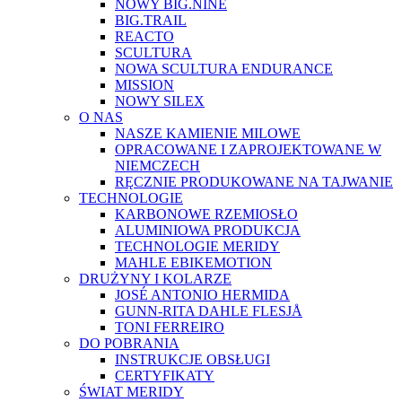
NOWY BIG.NINE
BIG.TRAIL
REACTO
SCULTURA
NOWA SCULTURA ENDURANCE
MISSION
NOWY SILEX
O NAS
NASZE KAMIENIE MILOWE
OPRACOWANE I ZAPROJEKTOWANE W
NIEMCZECH
RĘCZNIE PRODUKOWANE NA TAJWANIE
TECHNOLOGIE
KARBONOWE RZEMIOSŁO
ALUMINIOWA PRODUKCJA
TECHNOLOGIE MERIDY
MAHLE EBIKEMOTION
DRUŻYNY I KOLARZE
JOSÉ ANTONIO HERMIDA
GUNN-RITA DAHLE FLESJÅ
TONI FERREIRO
DO POBRANIA
INSTRUKCJE OBSŁUGI
CERTYFIKATY
ŚWIAT MERIDY