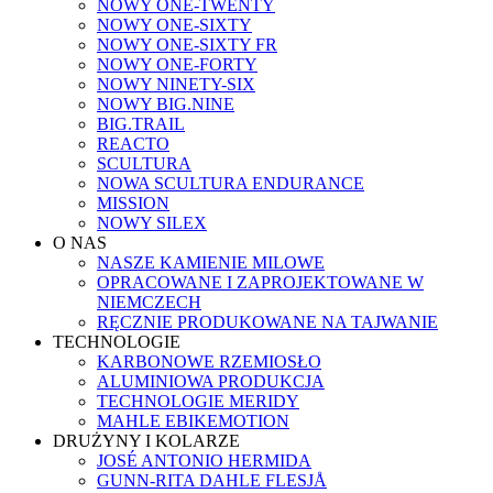
NOWY ONE-TWENTY
NOWY ONE-SIXTY
NOWY ONE-SIXTY FR
NOWY ONE-FORTY
NOWY NINETY-SIX
NOWY BIG.NINE
BIG.TRAIL
REACTO
SCULTURA
NOWA SCULTURA ENDURANCE
MISSION
NOWY SILEX
O NAS
NASZE KAMIENIE MILOWE
OPRACOWANE I ZAPROJEKTOWANE W
NIEMCZECH
RĘCZNIE PRODUKOWANE NA TAJWANIE
TECHNOLOGIE
KARBONOWE RZEMIOSŁO
ALUMINIOWA PRODUKCJA
TECHNOLOGIE MERIDY
MAHLE EBIKEMOTION
DRUŻYNY I KOLARZE
JOSÉ ANTONIO HERMIDA
GUNN-RITA DAHLE FLESJÅ