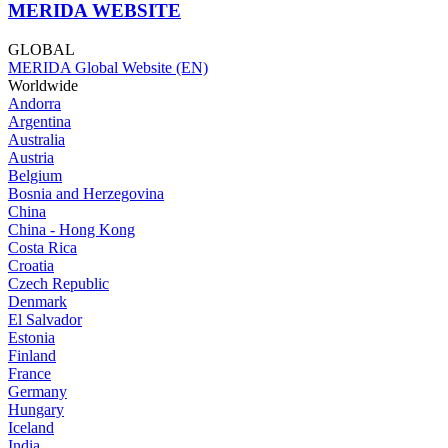
MERIDA WEBSITE
GLOBAL
MERIDA Global Website (EN)
Worldwide
Andorra
Argentina
Australia
Austria
Belgium
Bosnia and Herzegovina
China
China - Hong Kong
Costa Rica
Croatia
Czech Republic
Denmark
El Salvador
Estonia
Finland
France
Germany
Hungary
Iceland
India