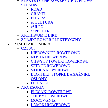
ELEKTRYCZNE ROWERY GRAVELOWE I
SZOSOWE
ROAD
GRAVEL
FITNESS
eSCULTURA
eSILEX
eSPEEDER
ARCHIWUM E-BIKE
ZNAJDŹ ROWER ELEKTRYCZNY
CZĘŚCI I AKCESORIA
CZĘŚCI
KIEROWNICE ROWEROWE
MOSTKI ROWEROWE
CHWYTY I OWIJKI ROWEROWE
SZTYCE ROWEROWE
SIODŁA ROWEROWE
BŁOTNIKI, STOPKI, BAGAŻNIKI,
OSŁONY
DODATKI
AKCESORIA
PLECAKI ROWEROWE
TORBY ROWEROWE
MOCOWANIA
LAMPKI ROWEROWE