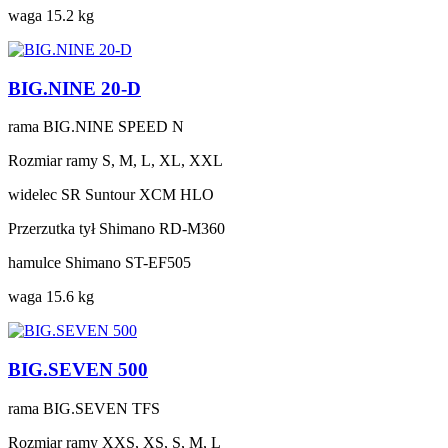
waga
15.2 kg
BIG.NINE 20-D
rama
BIG.NINE SPEED N
Rozmiar ramy
S, M, L, XL, XXL
widelec
SR Suntour XCM HLO
Przerzutka tył
Shimano RD-M360
hamulce
Shimano ST-EF505
waga
15.6 kg
BIG.SEVEN 500
rama
BIG.SEVEN TFS
Rozmiar ramy
XXS, XS, S, M, L