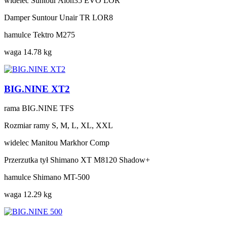
widelec
Suntour Aion35 EVO LOR
Damper
Suntour Unair TR LOR8
hamulce
Tektro M275
waga
14.78 kg
BIG.NINE XT2
rama
BIG.NINE TFS
Rozmiar ramy
S, M, L, XL, XXL
widelec
Manitou Markhor Comp
Przerzutka tył
Shimano XT M8120 Shadow+
hamulce
Shimano MT-500
waga
12.29 kg