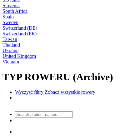
Slovenia
South Africa
Spain
Sweden
Switzerland (DE)
Switzerland (FR)
Taiwan
Thailand
Ukraine
United Kingdom
Vietnam
TYP ROWERU (Archive)
Wyczyść filtry
Zobacz wszystkie rowery