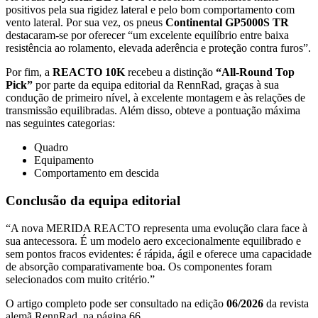
positivos pela sua rigidez lateral e pelo bom comportamento com
vento lateral. Por sua vez, os pneus
Continental GP5000S TR
destacaram-se por oferecer “um excelente equilíbrio entre baixa
resistência ao rolamento, elevada aderência e proteção contra furos”.
Por fim, a
REACTO 10K
recebeu a distinção
“All-Round Top
Pick”
por parte da equipa editorial da RennRad, graças à sua
condução de primeiro nível, à excelente montagem e às relações de
transmissão equilibradas. Além disso, obteve a pontuação máxima
nas seguintes categorias:
Quadro
Equipamento
Comportamento em descida
Conclusão da equipa editorial
“A nova MERIDA REACTO representa uma evolução clara face à
sua antecessora. É um modelo aero excecionalmente equilibrado e
sem pontos fracos evidentes: é rápida, ágil e oferece uma capacidade
de absorção comparativamente boa. Os componentes foram
selecionados com muito critério.”
O artigo completo pode ser consultado na edição
06/2026
da revista
alemã RennRad, na página 66.