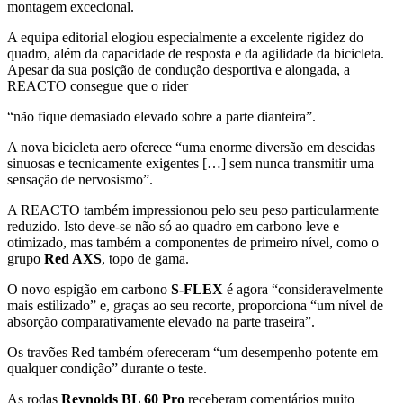
montagem excecional.
A equipa editorial elogiou especialmente a excelente rigidez do
quadro, além da capacidade de resposta e da agilidade da bicicleta.
Apesar da sua posição de condução desportiva e alongada, a
REACTO consegue que o rider
“não fique demasiado elevado sobre a parte dianteira”.
A nova bicicleta aero oferece “uma enorme diversão em descidas
sinuosas e tecnicamente exigentes […] sem nunca transmitir uma
sensação de nervosismo”.
A REACTO também impressionou pelo seu peso particularmente
reduzido. Isto deve-se não só ao quadro em carbono leve e
otimizado, mas também a componentes de primeiro nível, como o
grupo
Red AXS
, topo de gama.
O novo espigão em carbono
S-FLEX
é agora “consideravelmente
mais estilizado” e, graças ao seu recorte, proporciona “um nível de
absorção comparativamente elevado na parte traseira”.
Os travões Red também ofereceram “um desempenho potente em
qualquer condição” durante o teste.
As rodas
Reynolds BL 60 Pro
receberam comentários muito