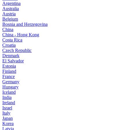
Argentina
Australia
Austria
Belgium
Bosnia and Herzegovina
China
China - Hong Kong
Costa Rica
Croatia
Czech Republic
Denmark
El Salvador
Estonia
Finland
France
Germany
Hungary
Iceland
India
Ireland
Israel
Italy
Japan
Korea
Latvia