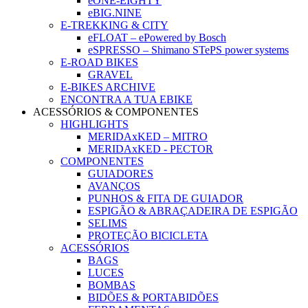
eONE-EIGHTY
eBIG.NINE
E-TREKKING & CITY
eFLOAT – ePowered by Bosch
eSPRESSO – Shimano STePS power systems
E-ROAD BIKES
GRAVEL
E-BIKES ARCHIVE
ENCONTRA A TUA EBIKE
ACESSÓRIOS & COMPONENTES
HIGHLIGHTS
MERIDAxKED – MITRO
MERIDAxKED - PECTOR
COMPONENTES
GUIADORES
AVANÇOS
PUNHOS & FITA DE GUIADOR
ESPIGÃO & ABRAÇADEIRA DE ESPIGÃO
SELIMS
PROTEÇÃO BICICLETA
ACESSÓRIOS
BAGS
LUCES
BOMBAS
BIDÕES & PORTABIDÕES