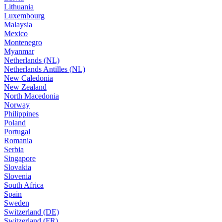
Lithuania
Luxembourg
Malaysia
Mexico
Montenegro
Myanmar
Netherlands (NL)
Netherlands Antilles (NL)
New Caledonia
New Zealand
North Macedonia
Norway
Philippines
Poland
Portugal
Romania
Serbia
Singapore
Slovakia
Slovenia
South Africa
Spain
Sweden
Switzerland (DE)
Switzerland (FR)