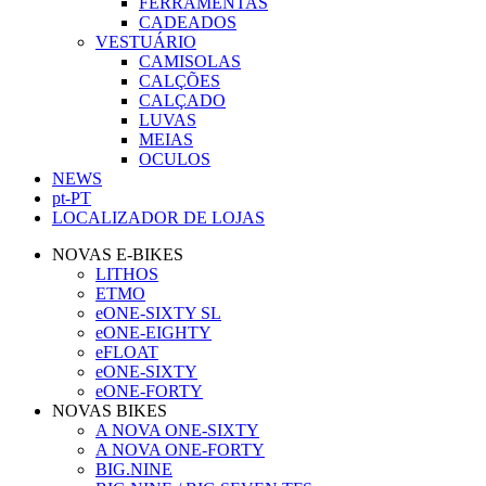
FERRAMENTAS
CADEADOS
VESTUÁRIO
CAMISOLAS
CALÇÕES
CALÇADO
LUVAS
MEIAS
OCULOS
NEWS
pt-PT
LOCALIZADOR DE LOJAS
NOVAS E-BIKES
LITHOS
ETMO
eONE-SIXTY SL
eONE-EIGHTY
eFLOAT
eONE-SIXTY
eONE-FORTY
NOVAS BIKES
A NOVA ONE-SIXTY
A NOVA ONE-FORTY
BIG.NINE