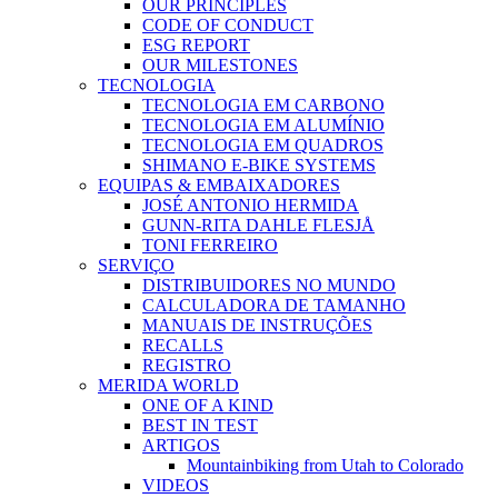
OUR PRINCIPLES
CODE OF CONDUCT
ESG REPORT
OUR MILESTONES
TECNOLOGIA
TECNOLOGIA EM CARBONO
TECNOLOGIA EM ALUMÍNIO
TECNOLOGIA EM QUADROS
SHIMANO E-BIKE SYSTEMS
EQUIPAS & EMBAIXADORES
JOSÉ ANTONIO HERMIDA
GUNN-RITA DAHLE FLESJÅ
TONI FERREIRO
SERVIÇO
DISTRIBUIDORES NO MUNDO
CALCULADORA DE TAMANHO
MANUAIS DE INSTRUÇÕES
RECALLS
REGISTRO
MERIDA WORLD
ONE OF A KIND
BEST IN TEST
ARTIGOS
Mountainbiking from Utah to Colorado
VIDEOS