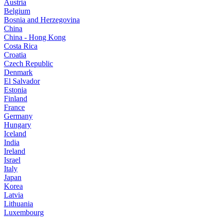
Austria
Belgium
Bosnia and Herzegovina
China
China - Hong Kong
Costa Rica
Croatia
Czech Republic
Denmark
El Salvador
Estonia
Finland
France
Germany
Hungary
Iceland
India
Ireland
Israel
Italy
Japan
Korea
Latvia
Lithuania
Luxembourg