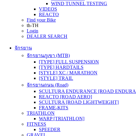
WIND TUNNEL TESTING
VIDEOS
REACTO
Find your Bike
th-TH
Login
DEALER SEARCH
จักรยาน
จักรยานภูเขา (MTB)
[TYPE] FULL SUSPENSION
[TYPE] HARDTAILS
[STYLE] XC / MARATHON
[STYLE] TRAIL
จักรยานถนน (Road)
SCULTURA ENDURANCE [ROAD ENDURA
REACTO [ROAD AERO]
SCULTURA [ROAD LIGHTWEIGHT]
FRAME-KITS
TRIATHLON
WARP [TRIATHLON]
FITNESS
SPEEDER
GRAVEL