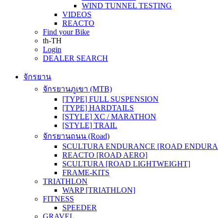
WIND TUNNEL TESTING
VIDEOS
REACTO
Find your Bike
th-TH
Login
DEALER SEARCH
จักรยาน
จักรยานภูเขา (MTB)
[TYPE] FULL SUSPENSION
[TYPE] HARDTAILS
[STYLE] XC / MARATHON
[STYLE] TRAIL
จักรยานถนน (Road)
SCULTURA ENDURANCE [ROAD ENDURA
REACTO [ROAD AERO]
SCULTURA [ROAD LIGHTWEIGHT]
FRAME-KITS
TRIATHLON
WARP [TRIATHLON]
FITNESS
SPEEDER
GRAVEL