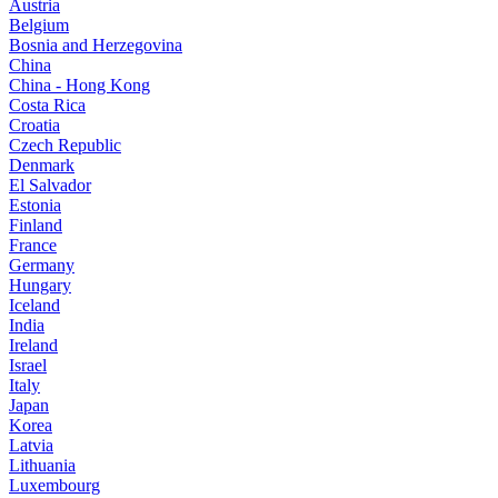
Austria
Belgium
Bosnia and Herzegovina
China
China - Hong Kong
Costa Rica
Croatia
Czech Republic
Denmark
El Salvador
Estonia
Finland
France
Germany
Hungary
Iceland
India
Ireland
Israel
Italy
Japan
Korea
Latvia
Lithuania
Luxembourg