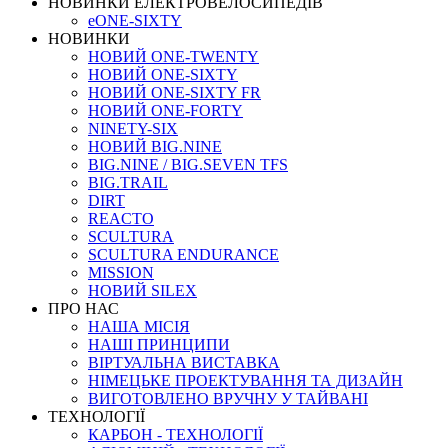
НОВИНКИ ЕЛЕКТРОВЕЛОСИПЕДІВ
eONE-SIXTY
НОВИНКИ
НОВИЙ ONE-TWENTY
НОВИЙ ONE-SIXTY
НОВИЙ ONE-SIXTY FR
НОВИЙ ONE-FORTY
NINETY-SIX
НОВИЙ BIG.NINE
BIG.NINE / BIG.SEVEN TFS
BIG.TRAIL
DIRT
REACTO
SCULTURA
SCULTURA ENDURANCE
MISSION
НОВИЙ SILEX
ПРО НАС
НАША МICIЯ
НАШI ПРИНЦИПИ
ВIРТУАЛЬНА ВИСТАВКА
НІМЕЦЬКЕ ПРОЕКТУВАННЯ ТА ДИЗАЙН
ВИГОТОВЛЕНО ВРУЧНУ У ТАЙВАНІ
ТЕХНОЛОГІЇ
КАРБОН - ТЕХНОЛОГІЇ