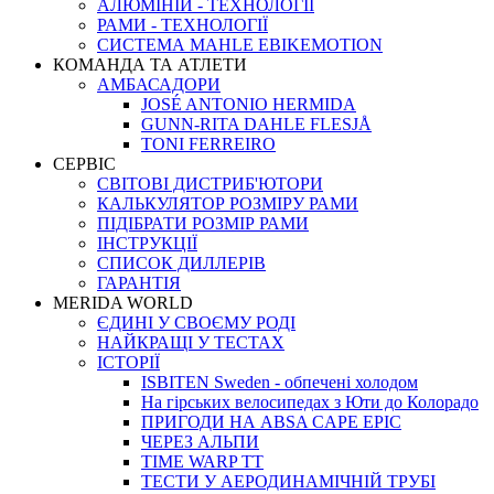
АЛЮМІНІЙ - ТЕХНОЛОГІЇ
РАМИ - ТЕХНОЛОГІЇ
СИСТЕМА MAHLE EBIKEMOTION
КОМАНДА ТА АТЛЕТИ
АМБАСАДОРИ
JOSÉ ANTONIO HERMIDA
GUNN-RITA DAHLE FLESJÅ
TONI FERREIRO
СЕРВІС
СВІТОВІ ДИСТРИБ'ЮТОРИ
КАЛЬКУЛЯТОР РОЗМIРУ РАМИ
ПІДІБРАТИ РОЗМІР РАМИ
IНСТРУКЦIЇ
СПИСОК ДИЛЛЕРІВ
ГАРАНТIЯ
MERIDA WORLD
ЄДИНI У СВОЄМУ РОДI
НАЙКРАЩІ У ТЕСТАХ
ІСТОРІЇ
ISBITEN Sweden - обпечені холодом
На гірських велосипедах з Юти до Колорадо
ПРИГОДИ НА ABSA CAPE EPIC
ЧЕРЕЗ АЛЬПИ
TIME WARP TT
ТЕСТИ У АЕРОДИНАМІЧНІЙ ТРУБІ