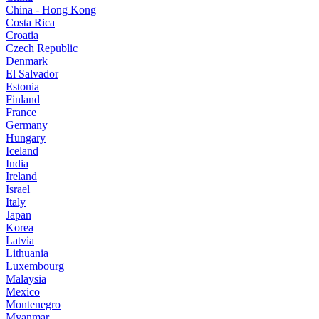
China - Hong Kong
Costa Rica
Croatia
Czech Republic
Denmark
El Salvador
Estonia
Finland
France
Germany
Hungary
Iceland
India
Ireland
Israel
Italy
Japan
Korea
Latvia
Lithuania
Luxembourg
Malaysia
Mexico
Montenegro
Myanmar