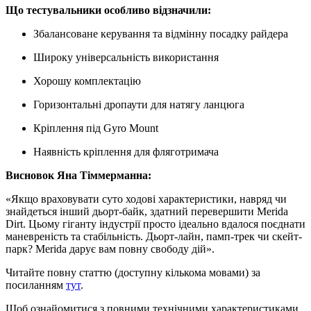
Що тестувальники особливо відзначили:
Збалансоване керування та відмінну посадку райдера
Широку універсальність використання
Хорошу комплектацію
Горизонтальні дропаути для натягу ланцюга
Кріплення під Gyro Mount
Наявність кріплення для фляготримача
Висновок Яна Тіммерманна:
«Якщо враховувати суто ходові характеристики, навряд чи
знайдеться інший дьорт-байк, здатний перевершити Merida
Dirt. Цьому гіганту індустрії просто ідеально вдалося поєднати
маневреність та стабільність. Дьорт-лайн, памп-трек чи скейт-
парк? Merida дарує вам повну свободу дій».
Читайте повну статтю (доступну кількома мовами) за
посиланням
тут
.
Щоб ознайомитися з повними технічними характеристиками