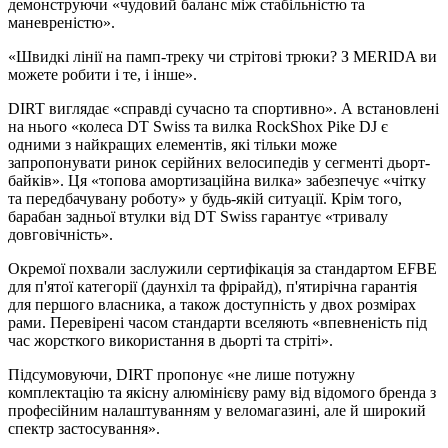
демонструючи «чудовий баланс між стабільністю та
маневреністю».
«Швидкі лінії на памп-треку чи стрітові трюки? З MERIDA ви
можете робити і те, і інше».
DIRT виглядає «справді сучасно та спортивно». А встановлені
на нього «колеса DT Swiss та вилка RockShox Pike DJ є
одними з найкращих елементів, які тільки може
запропонувати ринок серійних велосипедів у сегменті дьорт-
байків». Ця «топова амортизаційна вилка» забезпечує «чітку
та передбачувану роботу» у будь-якій ситуації. Крім того,
барабан задньої втулки від DT Swiss гарантує «тривалу
довговічність».
Окремої похвали заслужили сертифікація за стандартом EFBE
для п'ятої категорії (даунхіл та фрірайд), п'ятирічна гарантія
для першого власника, а також доступність у двох розмірах
рами. Перевірені часом стандарти вселяють «впевненість під
час жорсткого використання в дьорті та стріті».
Підсумовуючи, DIRT пропонує «не лише потужну
комплектацію та якісну алюмінієву раму від відомого бренда з
професійним налаштуванням у веломагазині, але й широкий
спектр застосування».