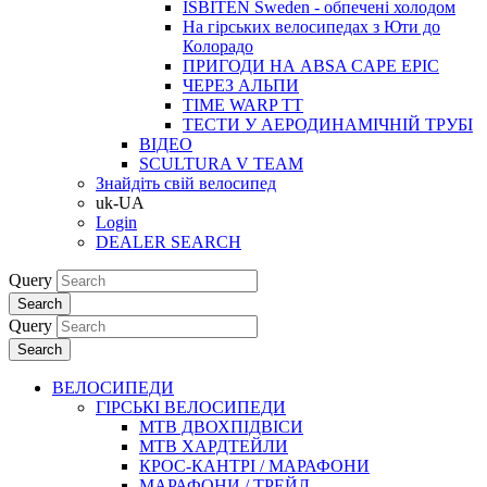
ISBITEN Sweden - обпечені холодом
На гірських велосипедах з Юти до
Колорадо
ПРИГОДИ НА ABSA CAPE EPIC
ЧЕРЕЗ АЛЬПИ
TIME WARP TT
ТЕСТИ У АЕРОДИНАМІЧНІЙ ТРУБІ
ВІДЕО
SCULTURA V TEAM
Знайдіть свій велосипед
uk-UA
Login
DEALER SEARCH
Query
Search
Query
Search
ВЕЛОСИПЕДИ
ГІРСЬКІ ВЕЛОСИПЕДИ
MTB ДВОХПIДВIСИ
MTB ХАРДТЕЙЛИ
КРОС-КАНТРI / МАРАФОНИ
МАРАФОНИ / ТРЕЙЛ