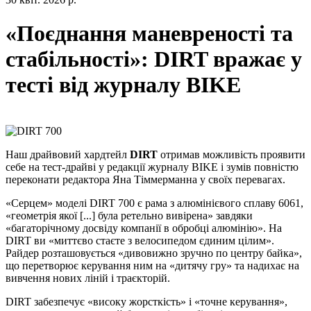
«Поєднання маневреності та
стабільності»: DIRT вражає у
тесті від журналу BIKE
Наш драйвовий хардтейл
DIRT
отримав можливість проявити
себе на тест-драйві у редакції журналу BIKE і зумів повністю
переконати редактора Яна Тіммерманна у своїх перевагах.
«Серцем» моделі DIRT 700 є рама з алюмінієвого сплаву 6061,
«геометрія якої [...] була ретельно вивірена» завдяки
«багаторічному досвіду компанії в обробці алюмінію». На
DIRT ви «миттєво стаєте з велосипедом єдиним цілим».
Райдер розташовується «дивовижно зручно по центру байка»,
що перетворює керування ним на «дитячу гру» та надихає на
вивчення нових ліній і траєкторій.
DIRT забезпечує «високу жорсткість» і «точне керування»,