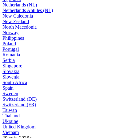
Netherlands (NL)
Netherlands Antilles (NL)
New Caledonia
New Zealand
North Macedonia
Norway
Philippines
Poland
Portugal
Romania
Serbia
Singapore
Slovakia
Slovenia
South Africa
Spain
Sweden
Switzerland (DE)
Switzerland (FR)
Taiwan
Thailand
Ukraine
United Kingdom
Vietnam
30 квіт. 2026 р.