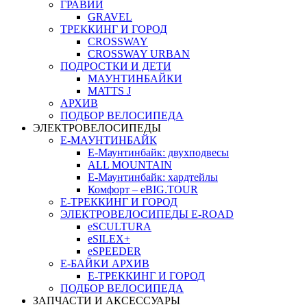
ГРАВИЙ
GRAVEL
ТРЕККИНГ И ГОРОД
CROSSWAY
CROSSWAY URBAN
ПОДРОСТКИ И ДЕТИ
МАУНТИНБАЙКИ
MATTS J
АРХИВ
ПОДБОР ВЕЛОСИПЕДА
ЭЛЕКТРОВЕЛОСИПЕДЫ
Е-МАУНТИНБАЙК
Е-Маунтинбайк: двухподвесы
ALL MOUNTAIN
Е-Маунтинбайк: хардтейлы
Комфорт – eBIG.TOUR
Е-ТРЕККИНГ И ГОРОД
ЭЛЕКТРОВЕЛОСИПЕДЫ E-ROAD
eSCULTURA
eSILEX+
eSPEEDER
Е-БАЙКИ АРХИВ
Е-ТРЕККИНГ И ГОРОД
ПОДБОР ВЕЛОСИПЕДА
ЗАПЧАСТИ И АКСЕССУАРЫ