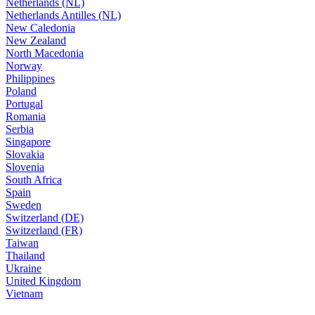
Netherlands (NL)
Netherlands Antilles (NL)
New Caledonia
New Zealand
North Macedonia
Norway
Philippines
Poland
Portugal
Romania
Serbia
Singapore
Slovakia
Slovenia
South Africa
Spain
Sweden
Switzerland (DE)
Switzerland (FR)
Taiwan
Thailand
Ukraine
United Kingdom
Vietnam