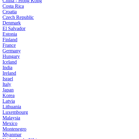
China - Hong Kong
Costa Rica
Croatia
Czech Republic
Denmark
El Salvador
Estonia
Finland
France
Germany
Hungary
Iceland
India
Ireland
Israel
Italy
Japan
Korea
Latvia
Lithuania
Luxembourg
Malaysia
Mexico
Montenegro
Myanmar