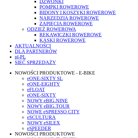
DZWONKI
POMPKI ROWEROWE
BIDONY I KOSZYKI ROWEROWE
NARZĘDZIA ROWEROWE
ZAPIĘCIA ROWEROWE
ODZIEŻ ROWEROWA
RĘKAWICZKI ROWEROWE
KASKI ROWEROWE
AKTUALNOŚCI
DLA PARTNERÓW
pl-PL
SIEĆ SPRZEDAŻY
NOWOŚCI PRODUKTOWE - E-BIKE
eONE-SIXTY SL
eONE-EIGHTY
eFLOAT
eONE-SIXTY
NOWY eBIG.NINE
NOWY eBIG.TOUR
NOWE eSPRESSO CITY
eSCULTURA
NOWY eSILEX
eSPEEDER
NOWOŚCI PRODUKTOWE