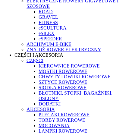
ELEKTRYCZNE ROWERY GRAVELOWE I
SZOSOWE
ROAD
GRAVEL
FITNESS
eSCULTURA
eSILEX
eSPEEDER
ARCHIWUM E-BIKE
ZNAJDŹ ROWER ELEKTRYCZNY
CZĘŚCI I AKCESORIA
CZĘŚCI
KIEROWNICE ROWEROWE
MOSTKI ROWEROWE
CHWYTY I OWIJKI ROWEROWE
SZTYCE ROWEROWE
SIODŁA ROWEROWE
BŁOTNIKI, STOPKI, BAGAŻNIKI,
OSŁONY
DODATKI
AKCESORIA
PLECAKI ROWEROWE
TORBY ROWEROWE
MOCOWANIA
LAMPKI ROWEROWE