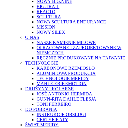
NOWY BIG.NINE
BIG.TRAIL
REACTO
SCULTURA
NOWA SCULTURA ENDURANCE
MISSION
NOWY SILEX
O NAS
NASZE KAMIENIE MILOWE
OPRACOWANE I ZAPROJEKTOWANE W
NIEMCZECH
RĘCZNIE PRODUKOWANE NA TAJWANIE
TECHNOLOGIE
KARBONOWE RZEMIOSŁO
ALUMINIOWA PRODUKCJA
TECHNOLOGIE MERIDY
MAHLE EBIKEMOTION
DRUŻYNY I KOLARZE
JOSÉ ANTONIO HERMIDA
GUNN-RITA DAHLE FLESJÅ
TONI FERREIRO
DO POBRANIA
INSTRUKCJE OBSŁUGI
CERTYFIKATY
ŚWIAT MERIDY