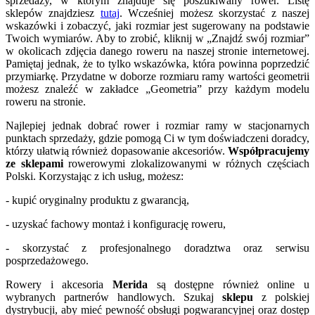
sprzedaży, w którym znajduje się poszukiwany rower. Listę
sklepów znajdziesz
tutaj
. Wcześniej możesz skorzystać z naszej
wskazówki i zobaczyć, jaki rozmiar jest sugerowany na podstawie
Twoich wymiarów. Aby to zrobić, kliknij w „Znajdź swój rozmiar”
w okolicach zdjęcia danego roweru na naszej stronie internetowej.
Pamiętaj jednak, że to tylko wskazówka, która powinna poprzedzić
przymiarkę. Przydatne w doborze rozmiaru ramy wartości geometrii
możesz znaleźć w zakładce „Geometria” przy każdym modelu
roweru na stronie.
Najlepiej jednak dobrać rower i rozmiar ramy w stacjonarnych
punktach sprzedaży, gdzie pomogą Ci w tym doświadczeni doradcy,
którzy ułatwią również dopasowanie akcesoriów.
Współpracujemy
ze sklepami
rowerowymi zlokalizowanymi w różnych częściach
Polski. Korzystając z ich usług, możesz:
- kupić oryginalny produktu z gwarancją,
- uzyskać fachowy montaż i konfigurację roweru,
- skorzystać z profesjonalnego doradztwa oraz serwisu
posprzedażowego.
Rowery i akcesoria
Merida
są dostępne również online u
wybranych partnerów handlowych. Szukaj
sklepu
z polskiej
dystrybucji, aby mieć pewność obsługi pogwarancyjnej oraz dostęp