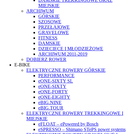
DAMSKIE TREKKINGOWE ORAZ
MIEJSKIE
ARCHIWUM
GÓRSKIE
SZOSOWE
PRZEŁAJOWE
GRAVELOWE
FITNESS
DAMSKIE
DZIECIĘCE I MŁODZIEŻOWE
ARCHIWUM 2011-2019
DOBIERZ ROWER
E-BIKE
ELEKTRYCZNE ROWERY GÓRSKIE
PERFORMANCE
eONE-SIXTY SL
eONE-SIXTY
eONE-FORTY
eONE-EIGHTY
eBIG.NINE
eBIG.TOUR
ELEKTRYCZNE ROWERY TREKKINGOWE I
MIEJSKIE
eFLOAT – ePowered by Bosch
eSPRESSO – Shimano STePS power systems