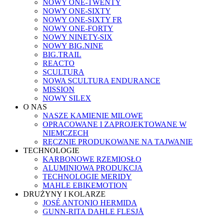
NOWY ONE-TWENTY
NOWY ONE-SIXTY
NOWY ONE-SIXTY FR
NOWY ONE-FORTY
NOWY NINETY-SIX
NOWY BIG.NINE
BIG.TRAIL
REACTO
SCULTURA
NOWA SCULTURA ENDURANCE
MISSION
NOWY SILEX
O NAS
NASZE KAMIENIE MILOWE
OPRACOWANE I ZAPROJEKTOWANE W
NIEMCZECH
RĘCZNIE PRODUKOWANE NA TAJWANIE
TECHNOLOGIE
KARBONOWE RZEMIOSŁO
ALUMINIOWA PRODUKCJA
TECHNOLOGIE MERIDY
MAHLE EBIKEMOTION
DRUŻYNY I KOLARZE
JOSÉ ANTONIO HERMIDA
GUNN-RITA DAHLE FLESJÅ