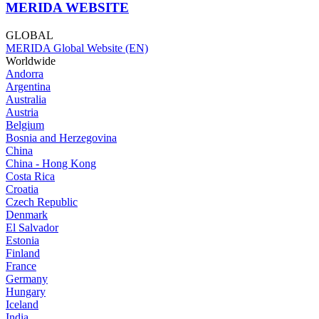
MERIDA WEBSITE
GLOBAL
MERIDA Global Website (EN)
Worldwide
Andorra
Argentina
Australia
Austria
Belgium
Bosnia and Herzegovina
China
China - Hong Kong
Costa Rica
Croatia
Czech Republic
Denmark
El Salvador
Estonia
Finland
France
Germany
Hungary
Iceland
India