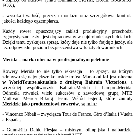
FOX),
- wysoka trwałość, precyzja montażu oraz szczegółowa kontrola
jakości każdego egzemplarza.
Każdy rower opuszczający zakład produkcyjny przechodzi
rygorystyczne testy i jest dopracowany w najdrobniejszych detalach.
Dzięki temu zyskujesz sprzęt, który daje nie tylko frajdę z jazdy, ale
też odpowiedni poziom bezpieczeństwa w każdych warunkach.
Merida – marka obecna w profesjonalnym peletonie
Rowery Merida to nie tylko rekreacja – to sprzęt, na którym
zdobywa się największe kolarskie trofea. Marka
od lat jest obecna
w WorldTourze,aktualnie z drużyną Bahrain Victorious
, a
wcześniej współtworzyła Bahrain-Merida i Lampre-Merida.
Odnosiła również wiele sukcesów z zawodową grupą MTB
Multivan Merida Biking Team. Wśród legend, które zaufały
Meridzie
jako
producentowi rowerów
, są m.in.:
- Vincenzo Nibali – zwycięzca Tour de France, Giro d’Italia i Vuelta
a España,
- Gunn-Rita Dahle Flesjaa – mistrzyni olimpijska i najbardziej