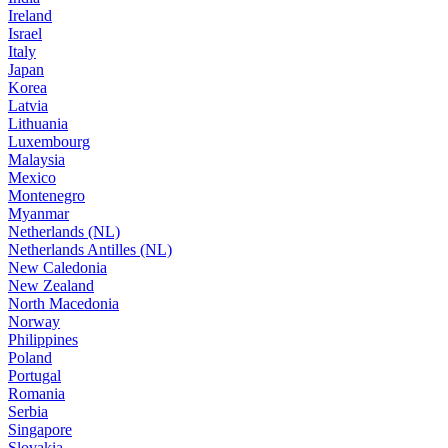
Ireland
Israel
Italy
Japan
Korea
Latvia
Lithuania
Luxembourg
Malaysia
Mexico
Montenegro
Myanmar
Netherlands (NL)
Netherlands Antilles (NL)
New Caledonia
New Zealand
North Macedonia
Norway
Philippines
Poland
Portugal
Romania
Serbia
Singapore
Slovakia