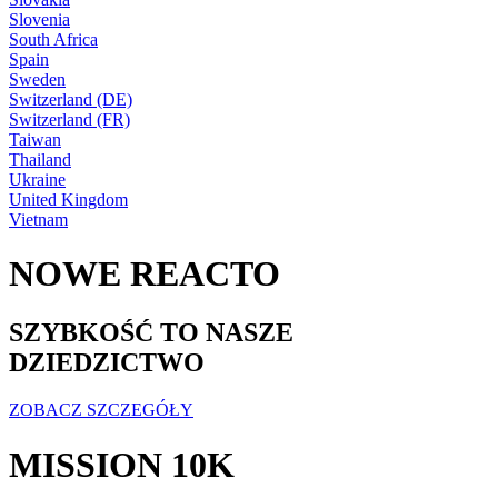
Slovenia
South Africa
Spain
Sweden
Switzerland (DE)
Switzerland (FR)
Taiwan
Thailand
Ukraine
United Kingdom
Vietnam
NOWE REACTO
SZYBKOŚĆ TO NASZE
DZIEDZICTWO
ZOBACZ SZCZEGÓŁY
MISSION 10K