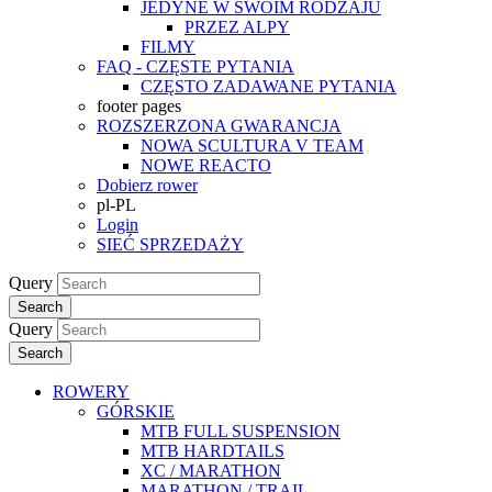
JEDYNE W SWOIM RODZAJU
PRZEZ ALPY
FILMY
FAQ - CZĘSTE PYTANIA
CZĘSTO ZADAWANE PYTANIA
footer pages
ROZSZERZONA GWARANCJA
NOWA SCULTURA V TEAM
NOWE REACTO
Dobierz rower
pl-PL
Login
SIEĆ SPRZEDAŻY
Query
Search
Query
Search
ROWERY
GÓRSKIE
MTB FULL SUSPENSION
MTB HARDTAILS
XC / MARATHON
MARATHON / TRAIL