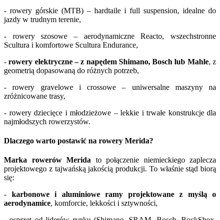
- rowery górskie (MTB) – hardtaile i full suspension, idealne do
jazdy w trudnym terenie,
- rowery szosowe – aerodynamiczne Reacto, wszechstronne
Scultura i komfortowe Scultura Endurance,
-
rowery elektryczne – z napędem Shimano, Bosch lub Mahle
, z
geometrią dopasowaną do różnych potrzeb,
- rowery gravelowe i crossowe – uniwersalne maszyny na
zróżnicowane trasy,
- rowery dziecięce i młodzieżowe – lekkie i trwałe konstrukcje dla
najmłodszych rowerzystów.
Dlaczego warto postawić na rowery Merida?
Marka rowerów Merida
to połączenie niemieckiego zaplecza
projektowego z tajwańską jakością produkcji. To właśnie stąd biorą
się:
-
karbonowe i aluminiowe ramy projektowane z myślą o
aerodynamice
, komforcie, lekkości i sztywności,
- osprzęt od liderów rynku (Shimano, SRAM, Bosch, RockShox,