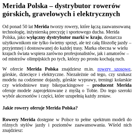
Merida Polska – dystrybutor rowerów
górskich, gravelowych i elektrycznych
Od ponad 50 lat
Merida
tworzy rowery, które łączą zaawansowaną
technologię, inżynierską precyzję i sportowego ducha. Merida
Polska, jako
wyłączny dystrybutor marki w kraju
, dostarcza
użytkownikom nie tylko świetny sprzęt, ale też całą filozofię jazdy –
przyjemnej i dostosowanej do każdej trasy. Marka obecna w wielu
krajach świata wspiera zarówno profesjonalistów, jak i amatorów –
od mistrzów olimpijskich po tych, którzy po prostu kochają ruch.
W ofercie
Merida Polska
znajdziesz m.in.
rowery szosowe
,
górskie, dziecięce i elektryczne. Niezależnie od tego, czy szukasz
modelu na codzienne dojazdy, górskie wyprawy, treningi kolarskie
czy wielodniowe trasy bikepackingowe –
producent Merida
oferuje modele zaprojektowane z myślą o Tobie. Do tego szeroki
wybór akcesoriów i części, które uzupełnią każdy zestaw.
Jakie rowery oferuje Merida Polska?
Rowery Merida
dostępne w Polsce to pełne spektrum modeli do
różnych stylów jazdy i poziomów zaawansowania. Wśród nich
znajdziesz: