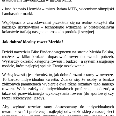
utytułowana zawodniczka w historii MTB,
- Jose Antonio Hermida – mistrz świata MTB, wicemistrz olimpijski
i ambasador marki.
Współpraca z zawodowcami przekłada się na realne korzyści dla
każdego użytkownika – technologie wdrażane w profesjonalnym
kolarstwie trafiają następnie prosto do produkcji seryjnej.
Jak dobrać idealny rower Merida?
Dzięki narzędziu Bike Finder dostępnemu na stronie Merida Polska,
możesz w kilku krokach dopasować rower do swoich potrzeb.
Wystarczy określić kategorię roweru i budżet – a system zasugeruje
modele, które najlepiej spełnią Twoje oczekiwania.
Ważną kwestią jest również to, jak dobrać rozmiar ramy w rowerze.
To bardzo indywidualna kwestia. Zdarza się, że osoby o bardzo
zbliżonych parametrach wybierają dwa różne rozmiary tego samego
roweru. Wiele zależy od indywidualnych preferencji i odczuć, a
także od przewidzianego wykorzystania roweru (do sportowej czy
raczej rekreacyjnej jazdy).
Aby wybrać rozmiar ramy dostosowany do indywidualnych
uwarunkowań i preferencji, najlepiej odwiedzić sklep z naszej sieci