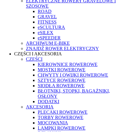
ELEKTRYCZNE ROWERY GRAVELOWE I
SZOSOWE
ROAD
GRAVEL
FITNESS
eSCULTURA
eSILEX
eSPEEDER
ARCHIWUM E-BIKE
ZNAJDŹ ROWER ELEKTRYCZNY
CZĘŚCI I AKCESORIA
CZĘŚCI
KIEROWNICE ROWEROWE
MOSTKI ROWEROWE
CHWYTY I OWIJKI ROWEROWE
SZTYCE ROWEROWE
SIODŁA ROWEROWE
BŁOTNIKI, STOPKI, BAGAŻNIKI,
OSŁONY
DODATKI
AKCESORIA
PLECAKI ROWEROWE
TORBY ROWEROWE
MOCOWANIA
LAMPKI ROWEROWE