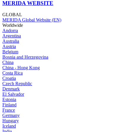
MERIDA WEBSITE
GLOBAL
MERIDA Global Website (EN)
Worldwide
Andorra
Argentina
Australia
Austria
Belgium
Bosnia and Herzegovina
China
China - Hong Kong
Costa Rica
Croatia
Czech Republic
Denmark
El Salvador
Estonia
Finland
France
Germany
Hungary
Iceland
India