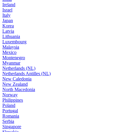
Ireland
Israel
Italy
Japan
Korea
Latvia
Lithuania
Luxembourg
Malaysia
Mexico
Montenegro
Myanmar
Netherlands (NL)
Netherlands Antilles (NL)
New Caledonia
New Zealand
North Macedonia
Norway
Philippines
Poland
Portugal
Romania
Serbia
Singapore
Slovakia