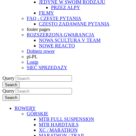
JEDYNE W SWOIM RODZAJU
PRZEZ ALPY
FILMY
FAQ - CZĘSTE PYTANIA
CZĘSTO ZADAWANE PYTANIA
footer pages
ROZSZERZONA GWARANCJA
NOWA SCULTURA V TEAM
NOWE REACTO
Dobierz rower
pl-PL
Login
SIEĆ SPRZEDAŻY
Query
Search
Query
Search
ROWERY
GÓRSKIE
MTB FULL SUSPENSION
MTB HARDTAILS
XC / MARATHON
MARATHON / TRAIL