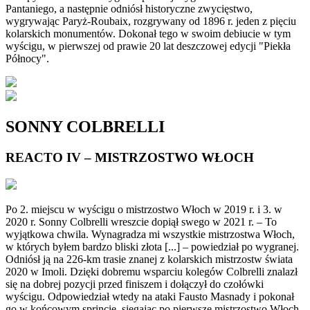
Pantaniego, a następnie odniósł historyczne zwycięstwo,
wygrywając Paryż-Roubaix, rozgrywany od 1896 r. jeden z pięciu
kolarskich monumentów. Dokonał tego w swoim debiucie w tym
wyścigu, w pierwszej od prawie 20 lat deszczowej edycji "Piekła
Północy".
SONNY COLBRELLI
REACTO IV – MISTRZOSTWO WŁOCH
Po 2. miejscu w wyścigu o mistrzostwo Włoch w 2019 r. i 3. w
2020 r. Sonny Colbrelli wreszcie dopiął swego w 2021 r. – To
wyjątkowa chwila. Wynagradza mi wszystkie mistrzostwa Włoch,
w których byłem bardzo bliski złota [...] – powiedział po wygranej.
Odniósł ją na 226-km trasie znanej z kolarskich mistrzostw świata
2020 w Imoli. Dzięki dobremu wsparciu kolegów Colbrelli znalazł
się na dobrej pozycji przed finiszem i dołączył do czołówki
wyścigu. Odpowiedział wtedy na ataki Fausto Masnady i pokonał
go w końcowym sprincie, sięgając po pierwsze mistrzostwo Włoch