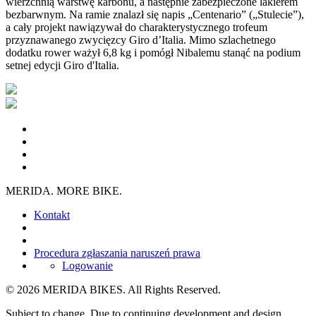
wierzchnią warstwę karbonu, a następnie zabezpieczone lakierem
bezbarwnym. Na ramie znalazł się napis „Centenario” („Stulecie”),
a cały projekt nawiązywał do charakterystycznego trofeum
przyznawanego zwycięzcy Giro d’Italia. Mimo szlachetnego
dodatku rower ważył 6,8 kg i pomógł Nibalemu stanąć na podium
setnej edycji Giro d'Italia.
MERIDA. MORE BIKE.
Kontakt
Procedura zgłaszania naruszeń prawa
Logowanie
© 2026 MERIDA BIKES. All Rights Reserved.
Subject to change. Due to continuing development and design,