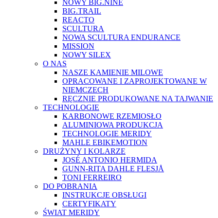
NOWY BIG.NINE
BIG.TRAIL
REACTO
SCULTURA
NOWA SCULTURA ENDURANCE
MISSION
NOWY SILEX
O NAS
NASZE KAMIENIE MILOWE
OPRACOWANE I ZAPROJEKTOWANE W
NIEMCZECH
RĘCZNIE PRODUKOWANE NA TAJWANIE
TECHNOLOGIE
KARBONOWE RZEMIOSŁO
ALUMINIOWA PRODUKCJA
TECHNOLOGIE MERIDY
MAHLE EBIKEMOTION
DRUŻYNY I KOLARZE
JOSÉ ANTONIO HERMIDA
GUNN-RITA DAHLE FLESJÅ
TONI FERREIRO
DO POBRANIA
INSTRUKCJE OBSŁUGI
CERTYFIKATY
ŚWIAT MERIDY