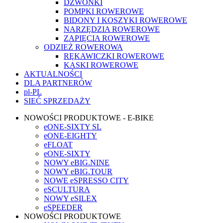
DZWONKI
POMPKI ROWEROWE
BIDONY I KOSZYKI ROWEROWE
NARZĘDZIA ROWEROWE
ZAPIĘCIA ROWEROWE
ODZIEŻ ROWEROWA
RĘKAWICZKI ROWEROWE
KASKI ROWEROWE
AKTUALNOŚCI
DLA PARTNERÓW
pl-PL
SIEĆ SPRZEDAŻY
NOWOŚCI PRODUKTOWE - E-BIKE
eONE-SIXTY SL
eONE-EIGHTY
eFLOAT
eONE-SIXTY
NOWY eBIG.NINE
NOWY eBIG.TOUR
NOWE eSPRESSO CITY
eSCULTURA
NOWY eSILEX
eSPEEDER
NOWOŚCI PRODUKTOWE