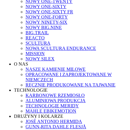
NOWY ONE-TWENTY
NOWY ONE-SIXTY
NOWY ONE-SIXTY FR
NOWY ONE-FORTY
NOWY NINETY-SIX
NOWY BIG.NINE
BIG.TRAIL
REACTO
SCULTURA
NOWA SCULTURA ENDURANCE
MISSION
NOWY SILEX
O NAS
NASZE KAMIENIE MILOWE
OPRACOWANE I ZAPROJEKTOWANE W
NIEMCZECH
RĘCZNIE PRODUKOWANE NA TAJWANIE
TECHNOLOGIE
KARBONOWE RZEMIOSŁO
ALUMINIOWA PRODUKCJA
TECHNOLOGIE MERIDY
MAHLE EBIKEMOTION
DRUŻYNY I KOLARZE
JOSÉ ANTONIO HERMIDA
GUNN-RITA DAHLE FLESJÅ