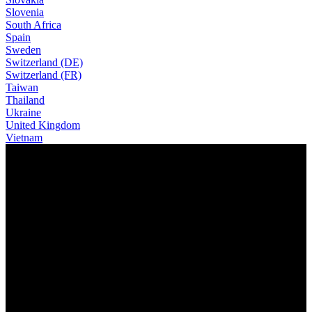
Slovenia
South Africa
Spain
Sweden
Switzerland (DE)
Switzerland (FR)
Taiwan
Thailand
Ukraine
United Kingdom
Vietnam