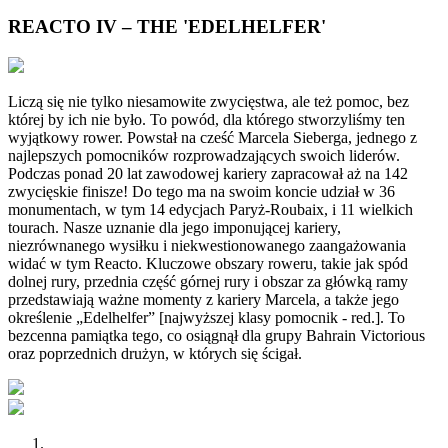
REACTO IV – THE 'EDELHELFER'
Liczą się nie tylko niesamowite zwycięstwa, ale też pomoc, bez
której by ich nie było. To powód, dla którego stworzyliśmy ten
wyjątkowy rower. Powstał na cześć Marcela Sieberga, jednego z
najlepszych pomocników rozprowadzających swoich liderów.
Podczas ponad 20 lat zawodowej kariery zapracował aż na 142
zwycięskie finisze! Do tego ma na swoim koncie udział w 36
monumentach, w tym 14 edycjach Paryż-Roubaix, i 11 wielkich
tourach. Nasze uznanie dla jego imponującej kariery,
niezrównanego wysiłku i niekwestionowanego zaangażowania
widać w tym Reacto. Kluczowe obszary roweru, takie jak spód
dolnej rury, przednia część górnej rury i obszar za główką ramy
przedstawiają ważne momenty z kariery Marcela, a także jego
określenie „Edelhelfer” [najwyższej klasy pomocnik - red.]. To
bezcenna pamiątka tego, co osiągnął dla grupy Bahrain Victorious
oraz poprzednich drużyn, w których się ścigał.