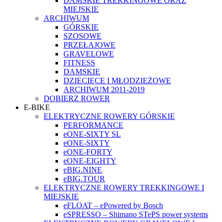
DAMSKIE TREKKINGOWE ORAZ
MIEJSKIE
ARCHIWUM
GÓRSKIE
SZOSOWE
PRZEŁAJOWE
GRAVELOWE
FITNESS
DAMSKIE
DZIECIĘCE I MŁODZIEŻOWE
ARCHIWUM 2011-2019
DOBIERZ ROWER
E-BIKE
ELEKTRYCZNE ROWERY GÓRSKIE
PERFORMANCE
eONE-SIXTY SL
eONE-SIXTY
eONE-FORTY
eONE-EIGHTY
eBIG.NINE
eBIG.TOUR
ELEKTRYCZNE ROWERY TREKKINGOWE I
MIEJSKIE
eFLOAT – ePowered by Bosch
eSPRESSO – Shimano STePS power systems