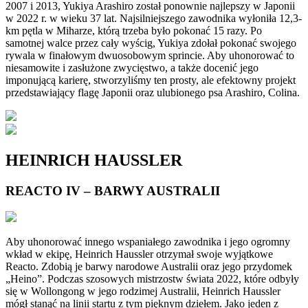
2007 i 2013, Yukiya Arashiro został ponownie najlepszy w Japonii
w 2022 r. w wieku 37 lat. Najsilniejszego zawodnika wyłoniła 12,3-
km pętla w Miharze, którą trzeba było pokonać 15 razy. Po
samotnej walce przez cały wyścig, Yukiya zdołał pokonać swojego
rywala w finałowym dwuosobowym sprincie. Aby uhonorować to
niesamowite i zasłużone zwycięstwo, a także docenić jego
imponującą karierę, stworzyliśmy ten prosty, ale efektowny projekt
przedstawiający flagę Japonii oraz ulubionego psa Arashiro, Colina.
HEINRICH HAUSSLER
REACTO IV – BARWY AUSTRALII
Aby uhonorować innego wspaniałego zawodnika i jego ogromny
wkład w ekipę, Heinrich Haussler otrzymał swoje wyjątkowe
Reacto. Zdobią je barwy narodowe Australii oraz jego przydomek
„Heino”. Podczas szosowych mistrzostw świata 2022, które odbyły
się w Wollongong w jego rodzimej Australii, Heinrich Haussler
mógł stanąć na linii startu z tym pięknym dziełem. Jako jeden z