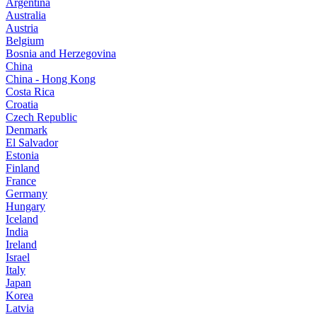
Argentina
Australia
Austria
Belgium
Bosnia and Herzegovina
China
China - Hong Kong
Costa Rica
Croatia
Czech Republic
Denmark
El Salvador
Estonia
Finland
France
Germany
Hungary
Iceland
India
Ireland
Israel
Italy
Japan
Korea
Latvia