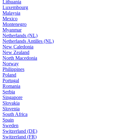
Lithuania
Luxembourg
Malaysia
Mexico
Montenegro
Myanmar
Netherlands (NL)
Netherlands Antilles (NL)
New Caledonia
New Zealand
North Macedonia
Norway
Philippines
Poland
Portugal
Romania
Serbia
Singapore
Slovakia
Slovenia
South Africa
Spain
Sweden
Switzerland (DE)
Switzerland (FR)