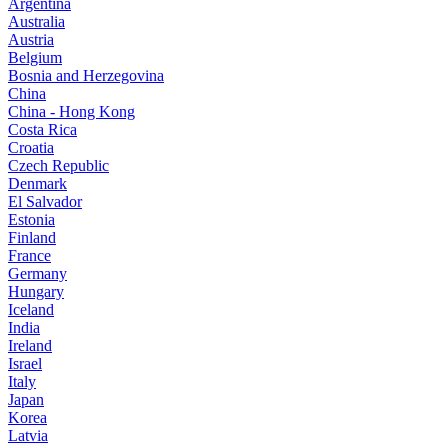
Argentina
Australia
Austria
Belgium
Bosnia and Herzegovina
China
China - Hong Kong
Costa Rica
Croatia
Czech Republic
Denmark
El Salvador
Estonia
Finland
France
Germany
Hungary
Iceland
India
Ireland
Israel
Italy
Japan
Korea
Latvia