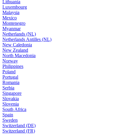
Lithuania
Luxembourg
Malaysia
Mexico
Montenegro
Myanmar
Netherlands (NL)
Netherlands Antilles (NL)
New Caledonia
New Zealand
North Macedonia
Norway
Philippines
Poland
Portugal
Romania
Serbia
Singapore
Slovakia
Slovenia
South Africa
Spain
Sweden
Switzerland (DE)
Switzerland (FR)