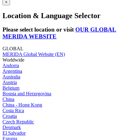
×
Location & Language Selector
Please select location or visit
OUR GLOBAL
MERIDA WEBSITE
GLOBAL
MERIDA Global Website (EN)
Worldwide
Andorra
Argentina
Australia
Austria
Belgium
Bosnia and Herzegovina
China
China - Hong Kong
Costa Rica
Croatia
Czech Republic
Denmark
El Salvador
Estonia