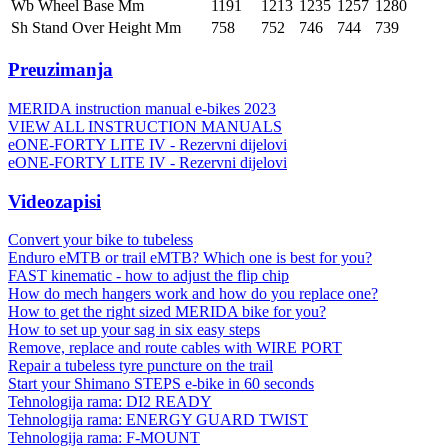
Wb Wheel Base Mm
1191
1213
1235
1257
1280
Sh Stand Over Height Mm
758
752
746
744
739
Preuzimanja
MERIDA instruction manual e-bikes 2023
VIEW ALL INSTRUCTION MANUALS
eONE-FORTY LITE IV - Rezervni dijelovi
eONE-FORTY LITE IV - Rezervni dijelovi
Videozapisi
Convert your bike to tubeless
Enduro eMTB or trail eMTB? Which one is best for you?
FAST kinematic - how to adjust the flip chip
How do mech hangers work and how do you replace one?
How to get the right sized MERIDA bike for you?
How to set up your sag in six easy steps
Remove, replace and route cables with WIRE PORT
Repair a tubeless tyre puncture on the trail
Start your Shimano STEPS e-bike in 60 seconds
Tehnologija rama: DI2 READY
Tehnologija rama: ENERGY GUARD TWIST
Tehnologija rama: F-MOUNT