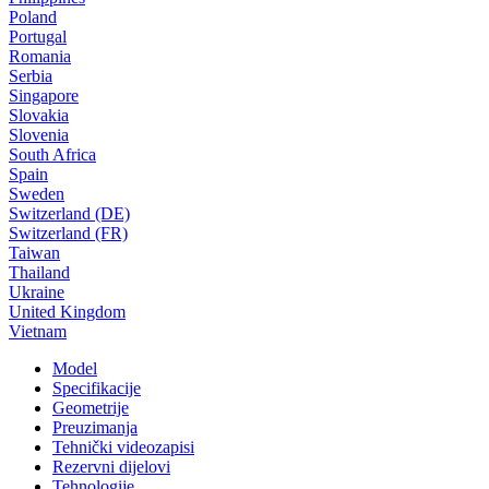
Poland
Portugal
Romania
Serbia
Singapore
Slovakia
Slovenia
South Africa
Spain
Sweden
Switzerland (DE)
Switzerland (FR)
Taiwan
Thailand
Ukraine
United Kingdom
Vietnam
Model
Specifikacije
Geometrije
Preuzimanja
Tehnički videozapisi
Rezervni dijelovi
Tehnologije