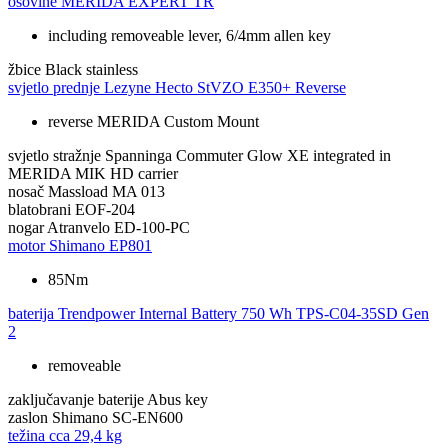
osovine
MERIDA EXPERT TR
including removeable lever, 6/4mm allen key
žbice
Black stainless
svjetlo prednje
Lezyne Hecto StVZO E350+ Reverse
reverse MERIDA Custom Mount
svjetlo stražnje
Spanninga Commuter Glow XE integrated in
MERIDA MIK HD carrier
nosač
Massload MA 013
blatobrani
EOF-204
nogar
Atranvelo ED-100-PC
motor
Shimano EP801
85Nm
baterija
Trendpower Internal Battery 750 Wh TPS-C04-35SD Gen
2
removeable
zaključavanje baterije
Abus key
zaslon
Shimano SC-EN600
težina cca
29,4 kg