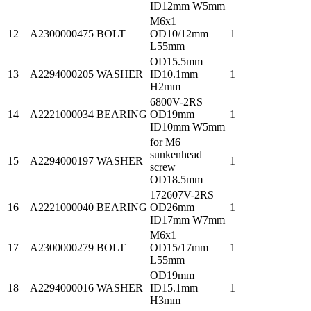
ID12mm W5mm
M6x1
12
A2300000475
BOLT
OD10/12mm
1
L55mm
OD15.5mm
13
A2294000205
WASHER
ID10.1mm
1
H2mm
6800V-2RS
14
A2221000034
BEARING
OD19mm
1
ID10mm W5mm
for M6
sunkenhead
15
A2294000197
WASHER
1
screw
OD18.5mm
172607V-2RS
16
A2221000040
BEARING
OD26mm
1
ID17mm W7mm
M6x1
17
A2300000279
BOLT
OD15/17mm
1
L55mm
OD19mm
18
A2294000016
WASHER
ID15.1mm
1
H3mm