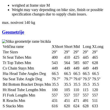
weighed at frame size M
Weight may vary depending on bike size, finish or possible
specification changes due to supply chain issues.
max. nosivost
140 kg
Geometrije
Veličina rame
XShort
Short
Mid
Long
XLong
Tire Sizes
29"
29"
29"
29"
29"
St Seat Tubes Mm
400
410
425
445
465
Tt Top Tubes Mm
543
564
585
607
628
Cs Chain Stays Mm
449
449
449
449
449
Hta Head Tube Angles Deg
66.5
66.5
66.5
66.5
66.5
Sta Seat Tube Angle Deg
79.7°
79.7°
79.6°
79.5°
79.5°
Bd Bottom Bracket Drops Mm
35.5
35.5
35.5
35.5
35.5
Ht Head Tube Lengths Mm
100
105
110
115
120
Fl Fork Lengths Mm
557
557
557
557
557
R Reachs Mm
431
451
471
491
511
S Stacks Mm
616
620
624
628
633