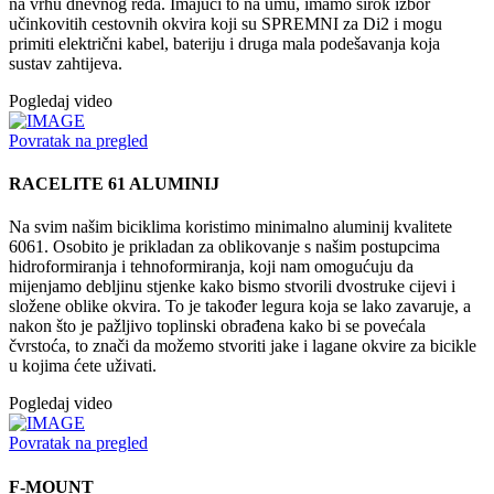
na vrhu dnevnog reda. Imajući to na umu, imamo širok izbor
učinkovitih cestovnih okvira koji su SPREMNI za Di2 i mogu
primiti električni kabel, bateriju i druga mala podešavanja koja
sustav zahtijeva.
Pogledaj video
Povratak na pregled
RACELITE 61 ALUMINIJ
Na svim našim biciklima koristimo minimalno aluminij kvalitete
6061. Osobito je prikladan za oblikovanje s našim postupcima
hidroformiranja i tehnoformiranja, koji nam omogućuju da
mijenjamo debljinu stjenke kako bismo stvorili dvostruke cijevi i
složene oblike okvira. To je također legura koja se lako zavaruje, a
nakon što je pažljivo toplinski obrađena kako bi se povećala
čvrstoća, to znači da možemo stvoriti jake i lagane okvire za bicikle
u kojima ćete uživati.
Pogledaj video
Povratak na pregled
F-MOUNT