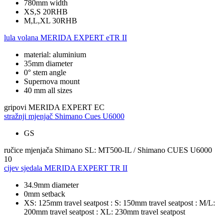
780mm width
XS,S 20RHB
M,L,XL 30RHB
lula volana
MERIDA EXPERT eTR II
material: aluminium
35mm diameter
0° stem angle
Supernova mount
40 mm all sizes
gripovi
MERIDA EXPERT EC
stražnji mjenjač
Shimano Cues U6000
GS
ručice mjenjača
Shimano SL: MT500-IL / Shimano CUES U6000
10
cijev sjedala
MERIDA EXPERT TR II
34.9mm diameter
0mm setback
XS: 125mm travel seatpost : S: 150mm travel seatpost : M/L:
200mm travel seatpost : XL: 230mm travel seatpost