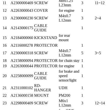
M8x1.25
11
A2300000469
SCREW
3
11~12
L23mm
12
A2263000043
COVER
for engine
1
M4x0.7
13
A2300000230
SCREW
3
2~4
L12mm
CABLE
14
A2143000175
1
GUIDE
for rear
15
A2184000060
KICKSTAND
mount
16
A2116000278
PROTECTOR
1
M4x0.7
17
A2300000318
SCREW
5
3~5
L12mm
18
A2158000094
PROTECTOR
for chain stay
1
19
A2263000044
PROTECTOR
for engine
1
for brake and
CABLE
20
A2258000099
speed
1
GUIDE
sensor/light
RD-
21
A2311000102
UDH
1
HANGER
22
A2136000158
MOUNT
PM200
1
M6x1
23
A2298000409
SCREW
3
12~14
L12mm