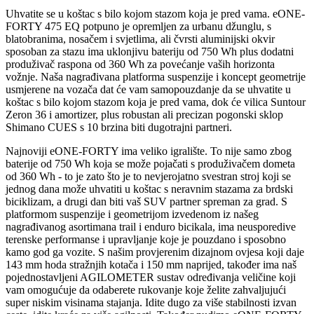
Uhvatite se u koštac s bilo kojom stazom koja je pred vama. eONE-
FORTY 475 EQ potpuno je opremljen za urbanu džunglu, s
blatobranima, nosačem i svjetlima, ali čvrsti aluminijski okvir
sposoban za stazu ima uklonjivu bateriju od 750 Wh plus dodatni
produživač raspona od 360 Wh za povećanje vaših horizonta
vožnje. Naša nagrađivana platforma suspenzije i koncept geometrije
usmjerene na vozača dat će vam samopouzdanje da se uhvatite u
koštac s bilo kojom stazom koja je pred vama, dok će vilica Suntour
Zeron 36 i amortizer, plus robustan ali precizan pogonski sklop
Shimano CUES s 10 brzina biti dugotrajni partneri.
Najnoviji eONE-FORTY ima veliko igralište. To nije samo zbog
baterije od 750 Wh koja se može pojačati s produživačem dometa
od 360 Wh - to je zato što je to nevjerojatno svestran stroj koji se
jednog dana može uhvatiti u koštac s neravnim stazama za brdski
biciklizam, a drugi dan biti vaš SUV partner spreman za grad. S
platformom suspenzije i geometrijom izvedenom iz našeg
nagrađivanog asortimana trail i enduro bicikala, ima neusporedive
terenske performanse i upravljanje koje je pouzdano i sposobno
kamo god ga vozite. S našim provjerenim dizajnom ovjesa koji daje
143 mm hoda stražnjih kotača i 150 mm naprijed, također ima naš
pojednostavljeni AGILOMETER sustav određivanja veličine koji
vam omogućuje da odaberete rukovanje koje želite zahvaljujući
super niskim visinama stajanja. Idite dugo za više stabilnosti izvan