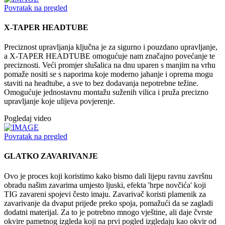
Povratak na pregled
X-TAPER HEADTUBE
Preciznost upravljanja ključna je za sigurno i pouzdano upravljanje,
a X-TAPER HEADTUBE omogućuje nam značajno povećanje te
preciznosti. Veći promjer slušalica na dnu uparen s manjim na vrhu
pomaže nositi se s naporima koje moderno jahanje i oprema mogu
staviti na headtube, a sve to bez dodavanja nepotrebne težine.
Omogućuje jednostavnu montažu suženih vilica i pruža precizno
upravljanje koje ulijeva povjerenje.
Pogledaj video
Povratak na pregled
GLATKO ZAVARIVANJE
Ovo je proces koji koristimo kako bismo dali lijepu ravnu završnu
obradu našim zavarima umjesto ljuski, efekta 'hrpe novčića' koji
TIG zavareni spojevi često imaju. Zavarivač koristi plamenik za
zavarivanje da dvaput prijeđe preko spoja, pomažući da se zagladi
dodatni materijal. Za to je potrebno mnogo vještine, ali daje čvrste
okvire pametnog izgleda koji na prvi pogled izgledaju kao okvir od