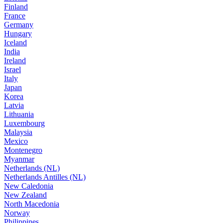
Finland
France
Germany
Hungary
Iceland
India
Ireland
Israel
Italy
Japan
Korea
Latvia
Lithuania
Luxembourg
Malaysia
Mexico
Montenegro
Myanmar
Netherlands (NL)
Netherlands Antilles (NL)
New Caledonia
New Zealand
North Macedonia
Norway
Philippines