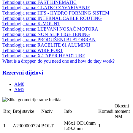
Tehnologija rama: FAST KINEMATIC
Tehnologija rama: GLATKO ZAVARIVANJE
Tehnologija rama: HFS - HYDRO FORMING SISTEM
Tehnologija rama: INTERNAL CABLE ROUTING
Tehnologija rama: K-MOUNT
Tehnologija rama: LIJEVANI NOSAČ MOTORA
Tehnologija rama: NON-SLIP TIGHTENING
Tehnologija rama: PRODUŽENI BLATOBRAN
Tehnologija rama: RACELITE 61 ALUMINIJ
Tehnologija rama: WIRE PORT
Tehnologija rama: X-TAPER HEADTUBE
What is a dropper, do you need one and how do they work?
Rezervni dijelovi
AM0
AM5
Okretni
Broj
Broj stavke
Naziv
Info
Komadi
moment
NM
M6x1 OD10mm
1
A2300000724
BOLT
1
L49.2mm