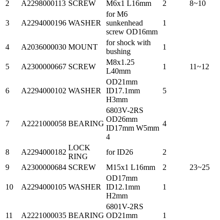
2
A2298000113
SCREW
M6x1 L16mm
2
8~10
for M6
3
A2294000196
WASHER
sunkenhead
1
screw OD16mm
for shock with
4
A2036000030
MOUNT
1
bushing
M8x1.25
5
A2300000667
SCREW
1
11~12
L40mm
OD21mm
6
A2294000102
WASHER
ID17.1mm
5
H3mm
6803V-2RS
OD26mm
7
A2221000058
BEARING
4
ID17mm W5mm
4
LOCK
8
A2294000182
for ID26
2
RING
9
A2300000684
SCREW
M15x1 L16mm
2
23~25
OD17mm
10
A2294000105
WASHER
ID12.1mm
1
H2mm
6801V-2RS
11
A2221000035
BEARING
OD21mm
1