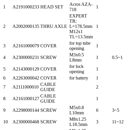
Acros AZA-
1
A2191000233
HEAD SET
1
718
EXPERT
TR;
2
A2002000135
THRU AXLE
L=178.5mm
1
M12x1
TL=13.5mm
for top tube
3
A2161000079
COVER
1
opening
M3x0.5
4
A2300000231
SCREW
1
0.5~1
L8mm
for lock
5
A2143000129
COVER
1
opening
6
A2263000042
COVER
for battery
1
CABLE
7
A2111000010
2
GUIDE
CABLE
8
A2161000127
1
GUIDE
M5x0.8
9
A2298000144
SCREW
6
3~5
L10mm
M8x1.25
10
A2300000468
SCREW
3
11~12
L18.5mm