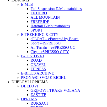
E-BICIKLI
E-MTB
Full Suspension E-Mountainbikes
ENDURO
ALL MOUNTAIN
FREERIDE
Hardtail E-Mountainbikes
SPORT
E-TREKKING & CITY
eFLOAT – ePowered by Bosch
Sport – eSPRESSO
All Terrain – eSPRESSO CC
City – eSPRESSO CITY
E-CESTOVNI
ROAD
GRAVEL
FITNESS
E-BIKES ARCHIVE
PRONAĐI SVOJ E-BICIKL
DIJELOVI I OPREMA
DIJELOVI
GRIPOVI I TRAKE VOLANA
ZAŠTITE
OPREMA
RUKSACI