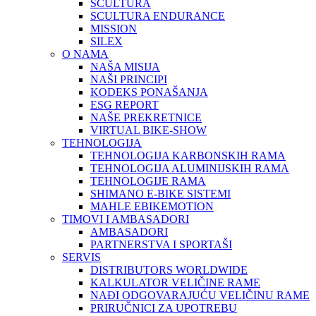
SCULTURA
SCULTURA ENDURANCE
MISSION
SILEX
O NAMA
NAŠA MISIJA
NAŠI PRINCIPI
KODEKS PONAŠANJA
ESG REPORT
NAŠE PREKRETNICE
VIRTUAL BIKE-SHOW
TEHNOLOGIJA
TEHNOLOGIJA KARBONSKIH RAMA
TEHNOLOGIJA ALUMINIJSKIH RAMA
TEHNOLOGIJE RAMA
SHIMANO E-BIKE SISTEMI
MAHLE EBIKEMOTION
TIMOVI I AMBASADORI
AMBASADORI
PARTNERSTVA I SPORTAŠI
SERVIS
DISTRIBUTORS WORLDWIDE
KALKULATOR VELIČINE RAME
NAĐI ODGOVARAJUĆU VELIČINU RAME
PRIRUČNICI ZA UPOTREBU