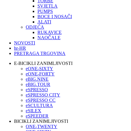
TORBE
SVJETLA
PUMPS
BOCE I NOSAČI
ALATI
ODJEĆA
RUKAVICE
NAOČALE
NOVOSTI
hr-HR
PRETRAGA TRGOVINA
E-BICIKLI ZANIMLJIVOSTI
eONE-SIXTY
eONE-FORTY
eBIG.NINE
eBIG.TOUR
eSPRESSO
eSPRESSO CITY
eSPRESSO CC
eSCULTURA
eSILEX
eSPEEDER
BICIKLI ZANIMLJIVOSTI
ONE-TWENTY