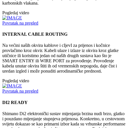
karbonskih vlakana.
Pogledaj video
Povratak na pregled
INTERNAL CABLE ROUTING
Na većini naših okvira kablove i cIjevI za prijenos i kočnice
provlačimo kroz okvir. Kabeli ulaze i izlaze iz okvira kroz glatke
utičnice ili koristimo jedan od naših drugih sustava kao što je
SMART ENTRY ili WIRE PORT za provođenje. Provođenje
kabela unutar okvira štiti ih od vremenskih nepogoda, daje čist i
uredan izgled i može ponuditi aerodinamičke prednosti.
Pogledaj video
Povratak na pregled
DI2 READY
Shimano Di2 elektronički sustav mijenjanja brzina nudi brzo, glatko
i pouzdano mijenjanje stupnjeva prijenosa. Konkretno, u cestovnom
svijetu dokazao se kao primarni izbor kada su vrhunske performanse