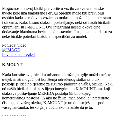
Mogućnost da svoj bicikl pretvorite u vozilo za sve vremenske
uvjete koje ima blatobrane i drugu opremu može biti pravi plus,
osobito kada se redovito vozite po mokrim i možda blatnim cestama
i stazama. Kako bismo olakšali postavljanje, neki od naših bicikala
opremljeni su F-MOUNT. Ovi integrirani nosači okova čine
dodavanje blatobrana brzim i jednostavnim. Imajte na umu da su za
neke bicikle potrebni blatobrani specifični za model.
Pogledaj video
Povratak na pregled
K-MOUNT
Kada koristite svoj bicikl u urbanom okruženju, gdje možda nećete
uvijek imati mogućnost korištenja određenog stalka za bicikl,
postolje je idealno rješenje za sigurno parkiranje vašeg bicikla. Neki
od naših bicikala dolaze s lijepo integriranim K-MOUNT-om, koji
olakšava postavljanje MERIDA postolja (ili bilo kojeg
komercijalnog postolja). A ako ne želite imati postolje i preferirate
čisti izgled vašeg okvira, K-MOUNT je uredno smješten ispod
vašeg lančanika, teško ga je uočiti ako ne znate da je tu.