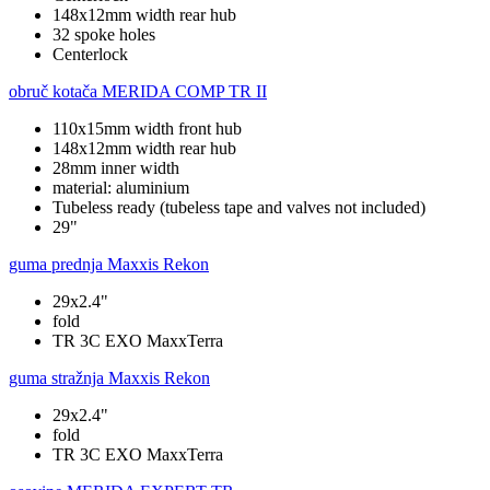
148x12mm width rear hub
32 spoke holes
Centerlock
obruč kotača
MERIDA COMP TR II
110x15mm width front hub
148x12mm width rear hub
28mm inner width
material: aluminium
Tubeless ready (tubeless tape and valves not included)
29"
guma prednja
Maxxis Rekon
29x2.4"
fold
TR 3C EXO MaxxTerra
guma stražnja
Maxxis Rekon
29x2.4"
fold
TR 3C EXO MaxxTerra