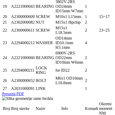
3802V-2RS
19
A2221000043
BEARING
OD24mm
1
ID15mm W7mm
20
A2300000609
SCREW
M10x1 L15mm
1
15~17
21
A2302000082
NUT
M15x1 flipchip
2
M15x1
22
A2300000611
SCREW
2
23~25
L18.5mm
OD14mm
23
A2294000212
WASHER
ID10.1mm
4
H3.1mm
6900V-2RS
24
A2221000060
BEARING
OD22mm
2
ID10mm W6mm
LOCK
25
A2294000211
for ID22
2
RING
M6x1 OD10mm
26
A2300000652
BOLT
2
L18.8mm
27
A2031000091
LINK
1
Preuzmi PDF
Okretni
Broj
Broj stavke
Naziv
Info
Komadi
moment
NM