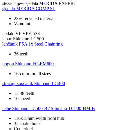
stezač cijevi sjedala
MERIDA EXPERT
sjedalo
MERIDA COMP SL
28% recycled material
V-mount
pedale
VP VPE-533
lanac
Shimano LG500
lančanik
FSA 1x Steel Chainring
36 teeth
pogon
Shimano FC-EM600
165 mm for all sizes
stražnji zupčanik
Shimano LG400
11-48 teeth
10 speed
nabe
Shimano TC500-B / Shimano TC500-HM-B
110x15mm width front hub
32 spoke holes
Centerlock