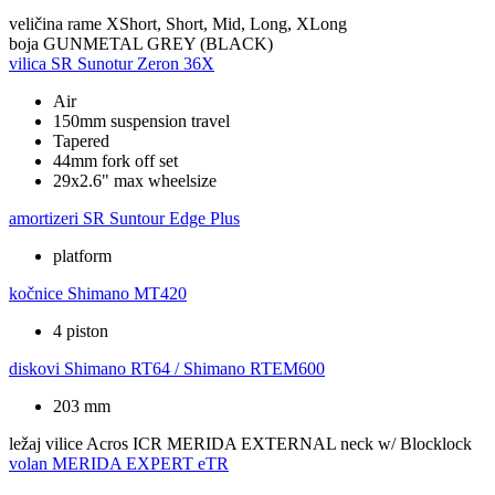
veličina rame
XShort, Short, Mid, Long, XLong
boja
GUNMETAL GREY (BLACK)
vilica
SR Sunotur Zeron 36X
Air
150mm suspension travel
Tapered
44mm fork off set
29x2.6" max wheelsize
amortizeri
SR Suntour Edge Plus
platform
kočnice
Shimano MT420
4 piston
diskovi
Shimano RT64 / Shimano RTEM600
203 mm
ležaj vilice
Acros ICR MERIDA EXTERNAL neck w/ Blocklock
volan
MERIDA EXPERT eTR