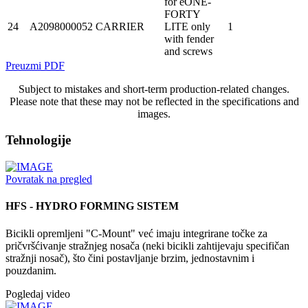
for eONE-
FORTY
24
A2098000052
CARRIER
LITE only
1
with fender
and screws
Preuzmi PDF
Subject to mistakes and short-term production-related changes.
Please note that these may not be reflected in the specifications and
images.
Tehnologije
Povratak na pregled
HFS - HYDRO FORMING SISTEM
Bicikli opremljeni "C-Mount" već imaju integrirane točke za
pričvršćivanje stražnjeg nosača (neki bicikli zahtijevaju specifičan
stražnji nosač), što čini postavljanje brzim, jednostavnim i
pouzdanim.
Pogledaj video