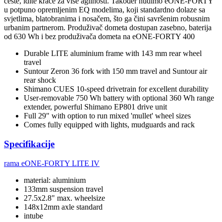
ceste, idite kraće za više agilnosti. Također nudimo eONE-FORTY
u potpuno opremljenim EQ modelima, koji standardno dolaze sa
svjetlima, blatobranima i nosačem, što ga čini savršenim robusnim
urbanim partnerom. Produživač dometa dostupan zasebno, baterija
od 630 Wh i bez produživača dometa na eONE-FORTY 400
Durable LITE aluminium frame with 143 mm rear wheel
travel
Suntour Zeron 36 fork with 150 mm travel and Suntour air
rear shock
Shimano CUES 10-speed drivetrain for excellent durability
User-removable 750 Wh battery with optional 360 Wh range
extender, powerful Shimano EP801 drive unit
Full 29" with option to run mixed 'mullet' wheel sizes
Comes fully equipped with lights, mudguards and rack
Specifikacije
rama
eONE-FORTY LITE IV
material: aluminium
133mm suspension travel
27.5x2.8" max. wheelsize
148x12mm axle standard
intube