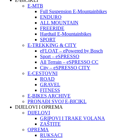
E-BICIKLI
E-MTB
Full Suspension E-Mountainbikes
ENDURO
ALL MOUNTAIN
FREERIDE
Hardtail E-Mountainbikes
SPORT
E-TREKKING & CITY
eFLOAT – ePowered by Bosch
Sport – eSPRESSO
All Terrain – eSPRESSO CC
City – eSPRESSO CITY
E-CESTOVNI
ROAD
GRAVEL
FITNESS
E-BIKES ARCHIVE
PRONAĐI SVOJ E-BICIKL
DIJELOVI I OPREMA
DIJELOVI
GRIPOVI I TRAKE VOLANA
ZAŠTITE
OPREMA
RUKSACI