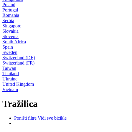
Poland
Portugal
Romania
Serbia
Singapore
Slovakia
Slovenia
South Africa
Spain
Sweden
Switzerland (DE)
Switzerland (FR)
Taiwan
Thailand
Ukraine
United Kingdom
Vietnam
Tražilica
Poništi filtre
Vidi sve bicikle