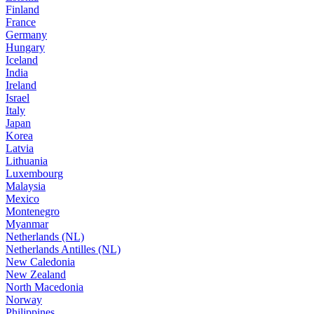
Finland
France
Germany
Hungary
Iceland
India
Ireland
Israel
Italy
Japan
Korea
Latvia
Lithuania
Luxembourg
Malaysia
Mexico
Montenegro
Myanmar
Netherlands (NL)
Netherlands Antilles (NL)
New Caledonia
New Zealand
North Macedonia
Norway
Philippines