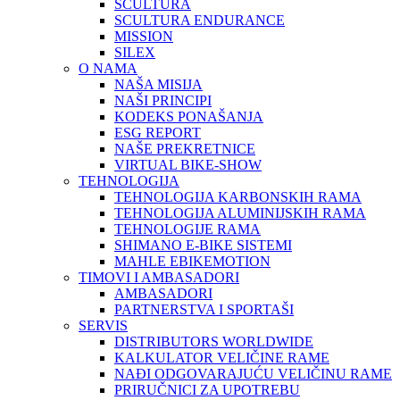
SCULTURA
SCULTURA ENDURANCE
MISSION
SILEX
O NAMA
NAŠA MISIJA
NAŠI PRINCIPI
KODEKS PONAŠANJA
ESG REPORT
NAŠE PREKRETNICE
VIRTUAL BIKE-SHOW
TEHNOLOGIJA
TEHNOLOGIJA KARBONSKIH RAMA
TEHNOLOGIJA ALUMINIJSKIH RAMA
TEHNOLOGIJE RAMA
SHIMANO E-BIKE SISTEMI
MAHLE EBIKEMOTION
TIMOVI I AMBASADORI
AMBASADORI
PARTNERSTVA I SPORTAŠI
SERVIS
DISTRIBUTORS WORLDWIDE
KALKULATOR VELIČINE RAME
NAĐI ODGOVARAJUĆU VELIČINU RAME
PRIRUČNICI ZA UPOTREBU