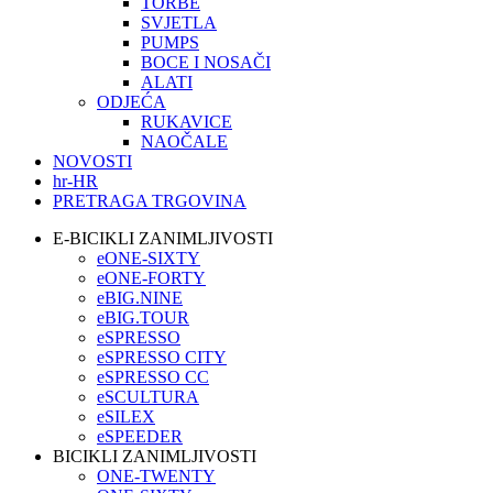
TORBE
SVJETLA
PUMPS
BOCE I NOSAČI
ALATI
ODJEĆA
RUKAVICE
NAOČALE
NOVOSTI
hr-HR
PRETRAGA TRGOVINA
E-BICIKLI ZANIMLJIVOSTI
eONE-SIXTY
eONE-FORTY
eBIG.NINE
eBIG.TOUR
eSPRESSO
eSPRESSO CITY
eSPRESSO CC
eSCULTURA
eSILEX
eSPEEDER
BICIKLI ZANIMLJIVOSTI
ONE-TWENTY