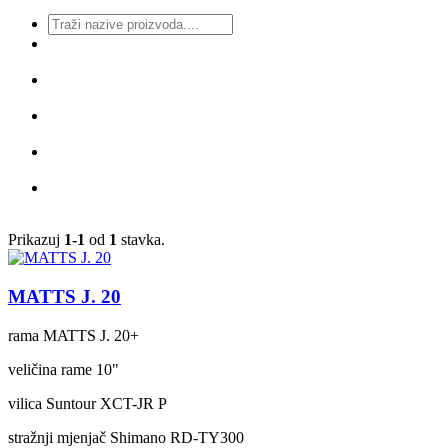
Prikazuj
1-1
od
1
stavka.
MATTS J. 20
rama
MATTS J. 20+
veličina rame
10"
vilica
Suntour XCT-JR P
stražnji mjenjač
Shimano RD-TY300