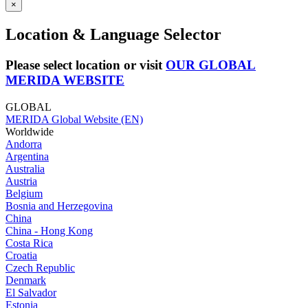
×
Location & Language Selector
Please select location or visit
OUR GLOBAL
MERIDA WEBSITE
GLOBAL
MERIDA Global Website (EN)
Worldwide
Andorra
Argentina
Australia
Austria
Belgium
Bosnia and Herzegovina
China
China - Hong Kong
Costa Rica
Croatia
Czech Republic
Denmark
El Salvador
Estonia