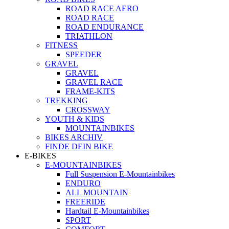
ROAD RACE AERO
ROAD RACE
ROAD ENDURANCE
TRIATHLON
FITNESS
SPEEDER
GRAVEL
GRAVEL
GRAVEL RACE
FRAME-KITS
TREKKING
CROSSWAY
YOUTH & KIDS
MOUNTAINBIKES
BIKES ARCHIV
FINDE DEIN BIKE
E-BIKES
E-MOUNTAINBIKES
Full Suspension E-Mountainbikes
ENDURO
ALL MOUNTAIN
FREERIDE
Hardtail E-Mountainbikes
SPORT