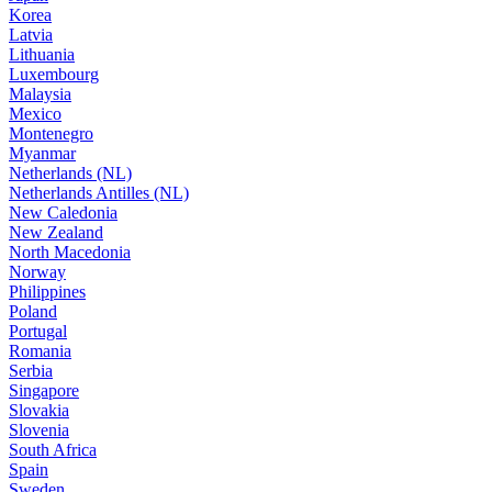
Korea
Latvia
Lithuania
Luxembourg
Malaysia
Mexico
Montenegro
Myanmar
Netherlands (NL)
Netherlands Antilles (NL)
New Caledonia
New Zealand
North Macedonia
Norway
Philippines
Poland
Portugal
Romania
Serbia
Singapore
Slovakia
Slovenia
South Africa
Spain
Sweden