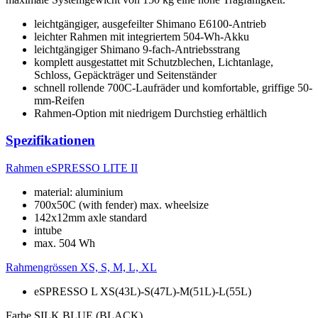
leichtgängiger, ausgefeilter Shimano E6100-Antrieb
leichter Rahmen mit integriertem 504-Wh-Akku
leichtgängiger Shimano 9-fach-Antriebsstrang
komplett ausgestattet mit Schutzblechen, Lichtanlage,
Schloss, Gepäckträger und Seitenständer
schnell rollende 700C-Laufräder und komfortable, griffige 50-
mm-Reifen
Rahmen-Option mit niedrigem Durchstieg erhältlich
Spezifikationen
Rahmen
eSPRESSO LITE II
material: aluminium
700x50C (with fender) max. wheelsize
142x12mm axle standard
intube
max. 504 Wh
Rahmengrössen
XS, S, M, L, XL
eSPRESSO L XS(43L)-S(47L)-M(51L)-L(55L)
Farbe
SILK BLUE (BLACK)