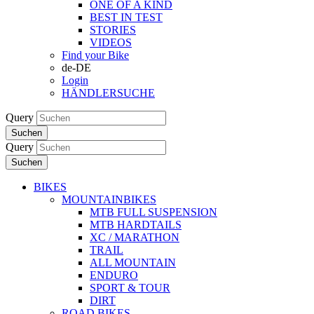
ONE OF A KIND
BEST IN TEST
STORIES
VIDEOS
Find your Bike
de-DE
Login
HÄNDLERSUCHE
Query
Suchen
Query
Suchen
BIKES
MOUNTAINBIKES
MTB FULL SUSPENSION
MTB HARDTAILS
XC / MARATHON
TRAIL
ALL MOUNTAIN
ENDURO
SPORT & TOUR
DIRT
ROAD BIKES