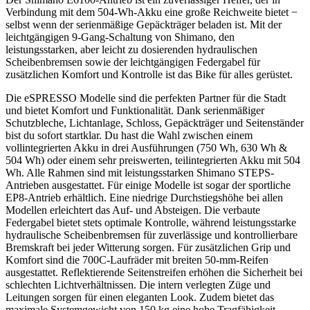
Verbindung mit dem 504-Wh-Akku eine große Reichweite bietet −
selbst wenn der serienmäßige Gepäckträger beladen ist. Mit der
leichtgängigen 9-Gang-Schaltung von Shimano, den
leistungsstarken, aber leicht zu dosierenden hydraulischen
Scheibenbremsen sowie der leichtgängigen Federgabel für
zusätzlichen Komfort und Kontrolle ist das Bike für alles gerüstet.
Die eSPRESSO Modelle sind die perfekten Partner für die Stadt
und bietet Komfort und Funktionalität. Dank serienmäßiger
Schutzbleche, Lichtanlage, Schloss, Gepäckträger und Seitenständer
bist du sofort startklar. Du hast die Wahl zwischen einem
vollintegrierten Akku in drei Ausführungen (750 Wh, 630 Wh &
504 Wh) oder einem sehr preiswerten, teilintegrierten Akku mit 504
Wh. Alle Rahmen sind mit leistungsstarken Shimano STEPS-
Antrieben ausgestattet. Für einige Modelle ist sogar der sportliche
EP8-Antrieb erhältlich. Eine niedrige Durchstiegshöhe bei allen
Modellen erleichtert das Auf- und Absteigen. Die verbaute
Federgabel bietet stets optimale Kontrolle, während leistungsstarke
hydraulische Scheibenbremsen für zuverlässige und kontrollierbare
Bremskraft bei jeder Witterung sorgen. Für zusätzlichen Grip und
Komfort sind die 700C-Laufräder mit breiten 50-mm-Reifen
ausgestattet. Reflektierende Seitenstreifen erhöhen die Sicherheit bei
schlechten Lichtverhältnissen. Die intern verlegten Züge und
Leitungen sorgen für einen eleganten Look. Zudem bietet das
maximale Systemgewicht von 150 kg eine hohe Tragfähigkeit.