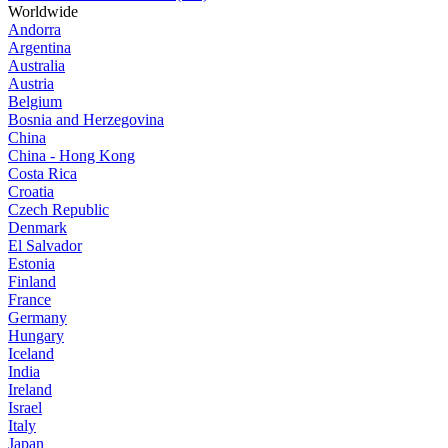
Worldwide
Andorra
Argentina
Australia
Austria
Belgium
Bosnia and Herzegovina
China
China - Hong Kong
Costa Rica
Croatia
Czech Republic
Denmark
El Salvador
Estonia
Finland
France
Germany
Hungary
Iceland
India
Ireland
Israel
Italy
Japan