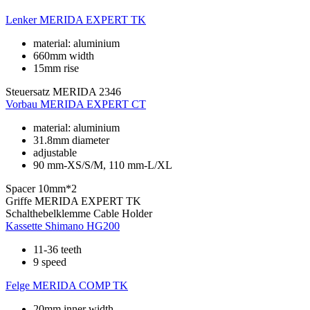
Lenker
MERIDA EXPERT TK
material: aluminium
660mm width
15mm rise
Steuersatz
MERIDA 2346
Vorbau
MERIDA EXPERT CT
material: aluminium
31.8mm diameter
adjustable
90 mm-XS/S/M, 110 mm-L/XL
Spacer
10mm*2
Griffe
MERIDA EXPERT TK
Schalthebelklemme
Cable Holder
Kassette
Shimano HG200
11-36 teeth
9 speed
Felge
MERIDA COMP TK
20mm inner width