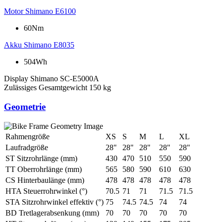
Motor
Shimano E6100
60Nm
Akku
Shimano E8035
504Wh
Display
Shimano SC-E5000A
Zulässiges Gesamtgewicht
150 kg
Geometrie
Rahmengröße
XS
S
M
L
XL
Laufradgröße
28"
28"
28"
28"
28"
ST Sitzrohrlänge (mm)
430
470
510
550
590
TT Oberrohrlänge (mm)
565
580
590
610
630
CS Hinterbaulänge (mm)
478
478
478
478
478
HTA Steuerrohrwinkel (°)
70.5
71
71
71.5
71.5
STA Sitzrohrwinkel effektiv (°)
75
74.5
74.5
74
74
BD Tretlagerabsenkung (mm)
70
70
70
70
70