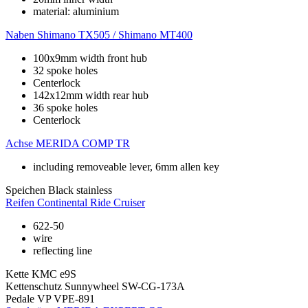
material: aluminium
Naben
Shimano TX505 / Shimano MT400
100x9mm width front hub
32 spoke holes
Centerlock
142x12mm width rear hub
36 spoke holes
Centerlock
Achse
MERIDA COMP TR
including removeable lever, 6mm allen key
Speichen
Black stainless
Reifen
Continental Ride Cruiser
622-50
wire
reflecting line
Kette
KMC e9S
Kettenschutz
Sunnywheel SW-CG-173A
Pedale
VP VPE-891