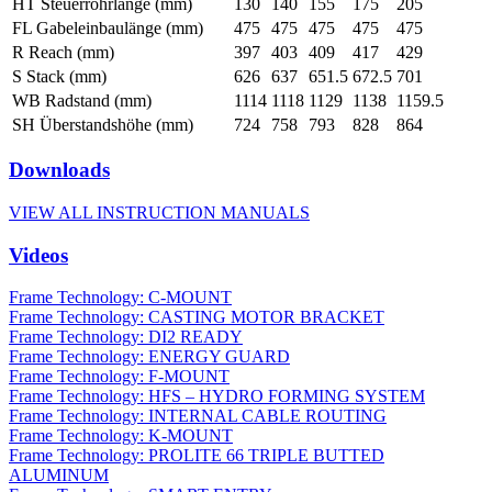
HT Steuerrohrlänge (mm)
130
140
155
175
205
FL Gabeleinbaulänge (mm)
475
475
475
475
475
R Reach (mm)
397
403
409
417
429
S Stack (mm)
626
637
651.5
672.5
701
WB Radstand (mm)
1114
1118
1129
1138
1159.5
SH Überstandshöhe (mm)
724
758
793
828
864
Downloads
VIEW ALL INSTRUCTION MANUALS
Videos
Frame Technology: C-MOUNT
Frame Technology: CASTING MOTOR BRACKET
Frame Technology: DI2 READY
Frame Technology: ENERGY GUARD
Frame Technology: F-MOUNT
Frame Technology: HFS – HYDRO FORMING SYSTEM
Frame Technology: INTERNAL CABLE ROUTING
Frame Technology: K-MOUNT
Frame Technology: PROLITE 66 TRIPLE BUTTED
ALUMINUM