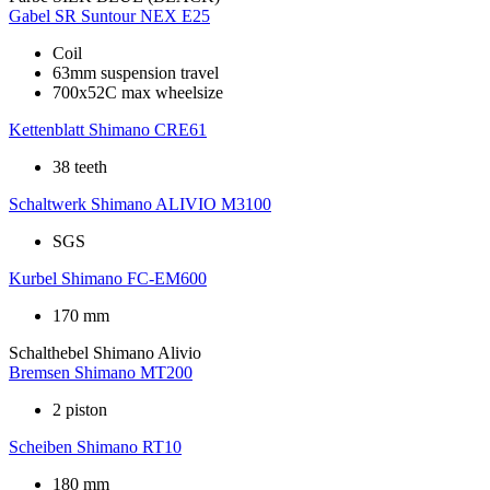
Gabel
SR Suntour NEX E25
Coil
63mm suspension travel
700x52C max wheelsize
Kettenblatt
Shimano CRE61
38 teeth
Schaltwerk
Shimano ALIVIO M3100
SGS
Kurbel
Shimano FC-EM600
170 mm
Schalthebel
Shimano Alivio
Bremsen
Shimano MT200
2 piston
Scheiben
Shimano RT10
180 mm