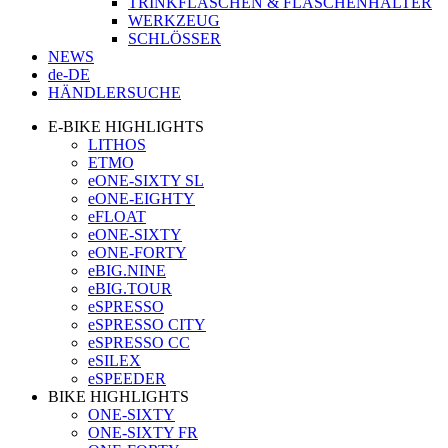
TRINKFLASCHEN & FLASCHENHALTER
WERKZEUG
SCHLÖSSER
NEWS
de-DE
HÄNDLERSUCHE
E-BIKE HIGHLIGHTS
LITHOS
ETMO
eONE-SIXTY SL
eONE-EIGHTY
eFLOAT
eONE-SIXTY
eONE-FORTY
eBIG.NINE
eBIG.TOUR
eSPRESSO
eSPRESSO CITY
eSPRESSO CC
eSILEX
eSPEEDER
BIKE HIGHLIGHTS
ONE-SIXTY
ONE-SIXTY FR