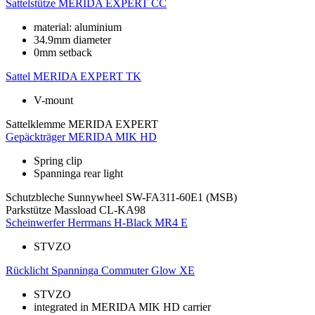
Sattelstütze
MERIDA EXPERT CC
material: aluminium
34.9mm diameter
0mm setback
Sattel
MERIDA EXPERT TK
V-mount
Sattelklemme
MERIDA EXPERT
Gepäckträger
MERIDA MIK HD
Spring clip
Spanninga rear light
Schutzbleche
Sunnywheel SW-FA311-60E1 (MSB)
Parkstütze
Massload CL-KA98
Scheinwerfer
Herrmans H-Black MR4 E
STVZO
Rücklicht
Spanninga Commuter Glow XE
STVZO
integrated in MERIDA MIK HD carrier