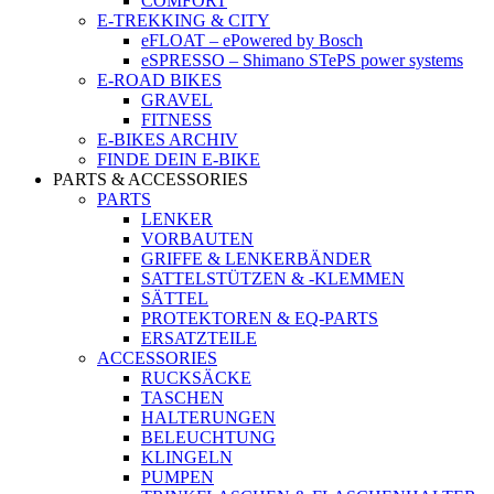
COMFORT
E-TREKKING & CITY
eFLOAT – ePowered by Bosch
eSPRESSO – Shimano STePS power systems
E-ROAD BIKES
GRAVEL
FITNESS
E-BIKES ARCHIV
FINDE DEIN E-BIKE
PARTS & ACCESSORIES
PARTS
LENKER
VORBAUTEN
GRIFFE & LENKERBÄNDER
SATTELSTÜTZEN & -KLEMMEN
SÄTTEL
PROTEKTOREN & EQ-PARTS
ERSATZTEILE
ACCESSORIES
RUCKSÄCKE
TASCHEN
HALTERUNGEN
BELEUCHTUNG
KLINGELN
PUMPEN