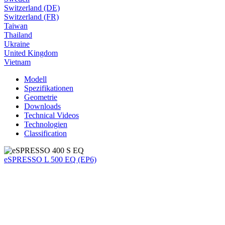
Switzerland (DE)
Switzerland (FR)
Taiwan
Thailand
Ukraine
United Kingdom
Vietnam
Modell
Spezifikationen
Geometrie
Downloads
Technical Videos
Technologien
Classification
eSPRESSO L 500 EQ (EP6)