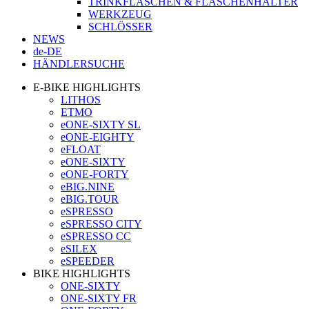
TRINKFLASCHEN & FLASCHENHALTER
WERKZEUG
SCHLÖSSER
NEWS
de-DE
HÄNDLERSUCHE
E-BIKE HIGHLIGHTS
LITHOS
ETMO
eONE-SIXTY SL
eONE-EIGHTY
eFLOAT
eONE-SIXTY
eONE-FORTY
eBIG.NINE
eBIG.TOUR
eSPRESSO
eSPRESSO CITY
eSPRESSO CC
eSILEX
eSPEEDER
BIKE HIGHLIGHTS
ONE-SIXTY
ONE-SIXTY FR