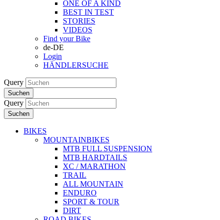
ONE OF A KIND
BEST IN TEST
STORIES
VIDEOS
Find your Bike
de-DE
Login
HÄNDLERSUCHE
Query
Suchen
Query
Suchen
BIKES
MOUNTAINBIKES
MTB FULL SUSPENSION
MTB HARDTAILS
XC / MARATHON
TRAIL
ALL MOUNTAIN
ENDURO
SPORT & TOUR
DIRT
ROAD BIKES