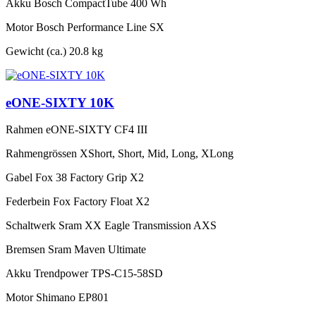
Akku
Bosch CompactTube 400 Wh
Motor
Bosch Performance Line SX
Gewicht (ca.)
20.8 kg
eONE-SIXTY 10K
Rahmen
eONE-SIXTY CF4 III
Rahmengrössen
XShort, Short, Mid, Long, XLong
Gabel
Fox 38 Factory Grip X2
Federbein
Fox Factory Float X2
Schaltwerk
Sram XX Eagle Transmission AXS
Bremsen
Sram Maven Ultimate
Akku
Trendpower TPS-C15-58SD
Motor
Shimano EP801