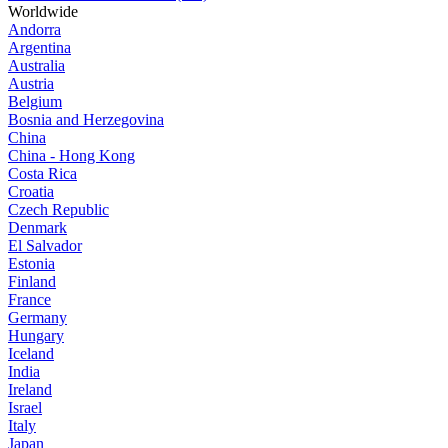
Worldwide
Andorra
Argentina
Australia
Austria
Belgium
Bosnia and Herzegovina
China
China - Hong Kong
Costa Rica
Croatia
Czech Republic
Denmark
El Salvador
Estonia
Finland
France
Germany
Hungary
Iceland
India
Ireland
Israel
Italy
Japan