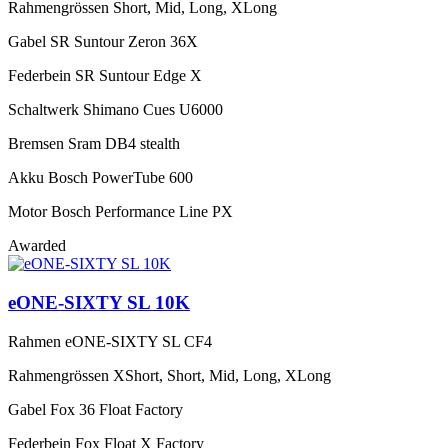
Rahmengrössen
Short, Mid, Long, XLong
Gabel
SR Suntour Zeron 36X
Federbein
SR Suntour Edge X
Schaltwerk
Shimano Cues U6000
Bremsen
Sram DB4 stealth
Akku
Bosch PowerTube 600
Motor
Bosch Performance Line PX
Awarded
eONE-SIXTY SL 10K
Rahmen
eONE-SIXTY SL CF4
Rahmengrössen
XShort, Short, Mid, Long, XLong
Gabel
Fox 36 Float Factory
Federbein
Fox Float X Factory