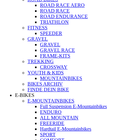
ROAD RACE AERO
ROAD RACE
ROAD ENDURANCE
TRIATHLON
FITNESS
SPEEDER
GRAVEL
GRAVEL
GRAVEL RACE
FRAME-KITS
TREKKING
CROSSWAY
YOUTH & KIDS
MOUNTAINBIKES
BIKES ARCHIV
FINDE DEIN BIKE
E-BIKES
E-MOUNTAINBIKES
Full Suspension E-Mountainbikes
ENDURO
ALL MOUNTAIN
FREERIDE
Hardtail E-Mountainbikes
SPORT