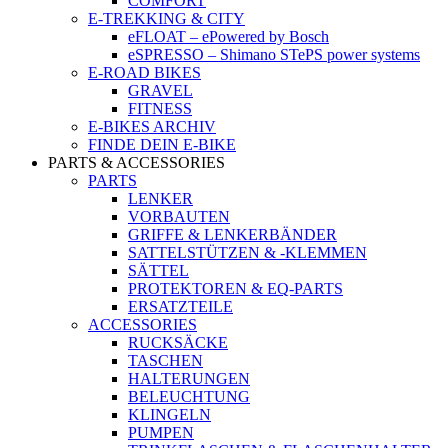
COMFORT
E-TREKKING & CITY
eFLOAT – ePowered by Bosch
eSPRESSO – Shimano STePS power systems
E-ROAD BIKES
GRAVEL
FITNESS
E-BIKES ARCHIV
FINDE DEIN E-BIKE
PARTS & ACCESSORIES
PARTS
LENKER
VORBAUTEN
GRIFFE & LENKERBÄNDER
SATTELSTÜTZEN & -KLEMMEN
SÄTTEL
PROTEKTOREN & EQ-PARTS
ERSATZTEILE
ACCESSORIES
RUCKSÄCKE
TASCHEN
HALTERUNGEN
BELEUCHTUNG
KLINGELN
PUMPEN