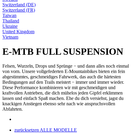
Switzerland (DE)
Switzerland (FR)
Taiwan
Thailand
Ukraine
United Kingdom
Vietnam
E-MTB FULL SUSPENSION
Felsen, Wurzeln, Drops und Sprünge − und dann alles noch einmal
von vorn. Unsere vollgefederten E-Mountainbikes bieten ein fein
abgestimmtes, geschmeidiges Fahrwerk, das auch die härtesten
Bedingungen auf den Trails meistert − immer und immer wieder.
Diese Performance kombinieren wir mit geschmeidigen und
kraftvollen Antrieben, die dich mühelos jeden Gipfel erklimmen
lassen und einfach Spaß machen. Ehe du dich versiehst, jagst du
knackigen Anstiegen ebenso sehr nach wie anspruchsvollen
Abfahrten.
zurücksetzen
ALLE MODELLE