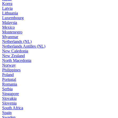
Korea
Latvia
Lithuania
Luxembourg
Malaysia
Mexico
Montenegro
Myanmar
Netherlands (NL)
Netherlands Antilles (NL)
New Caledonia
New Zealand
North Macedonia
Norway
Philippines
Poland
Portugal
Romania
Serbia
Singapore
Slovakia
Slovenia
South Africa
Spain
Sweden