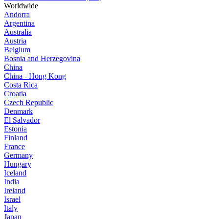
Worldwide
Andorra
Argentina
Australia
Austria
Belgium
Bosnia and Herzegovina
China
China - Hong Kong
Costa Rica
Croatia
Czech Republic
Denmark
El Salvador
Estonia
Finland
France
Germany
Hungary
Iceland
India
Ireland
Israel
Italy
Japan