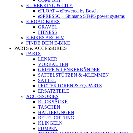
COMFORT
E-TREKKING & CITY
eFLOAT – ePowered by Bosch
eSPRESSO – Shimano STePS power systems
E-ROAD BIKES
GRAVEL
FITNESS
E-BIKES ARCHIV
FINDE DEIN E-BIKE
PARTS & ACCESSORIES
PARTS
LENKER
VORBAUTEN
GRIFFE & LENKERBÄNDER
SATTELSTÜTZEN & -KLEMMEN
SÄTTEL
PROTEKTOREN & EQ-PARTS
ERSATZTEILE
ACCESSORIES
RUCKSÄCKE
TASCHEN
HALTERUNGEN
BELEUCHTUNG
KLINGELN
PUMPEN