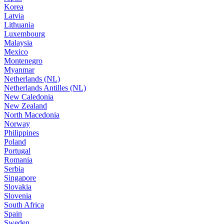
Korea
Latvia
Lithuania
Luxembourg
Malaysia
Mexico
Montenegro
Myanmar
Netherlands (NL)
Netherlands Antilles (NL)
New Caledonia
New Zealand
North Macedonia
Norway
Philippines
Poland
Portugal
Romania
Serbia
Singapore
Slovakia
Slovenia
South Africa
Spain
Sweden