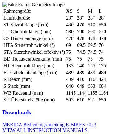
Rahmengröße
XS
S
M
L
Laufradgröße
28"
28"
28"
28"
ST Sitzrohrlänge (mm)
430
470
510
550
TT Oberrohrlänge (mm)
580
590
600
620
CS Hinterbaulänge (mm)
478
478
478
478
HTA Steuerrohrwinkel (°)
69
69.5
69.5
70
STA Sitzrohrwinkel effektiv (°)
75
74.5
74.5
74
BD Tretlagerabsenkung (mm)
75
75
75
75
HT Steuerrohrlänge (mm)
133
140
155
175
FL Gabeleinbaulänge (mm)
489
489
489
489
R Reach (mm)
409
410
416
424
S Stack (mm)
640
649
663
684
WB Radstand (mm)
1145
1144
1155
1164
SH Überstandshöhe (mm)
593
610
631
650
Downloads
MERIDA Bedienungsanleitung E-BIKES 2023
VIEW ALL INSTRUCTION MANUALS