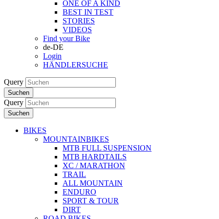
ONE OF A KIND
BEST IN TEST
STORIES
VIDEOS
Find your Bike
de-DE
Login
HÄNDLERSUCHE
Query
Suchen
Query
Suchen
BIKES
MOUNTAINBIKES
MTB FULL SUSPENSION
MTB HARDTAILS
XC / MARATHON
TRAIL
ALL MOUNTAIN
ENDURO
SPORT & TOUR
DIRT
ROAD BIKES