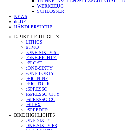
TRINKFLASCHEN & FLASCHENHALTER
WERKZEUG
SCHLÖSSER
NEWS
de-DE
HÄNDLERSUCHE
E-BIKE HIGHLIGHTS
LITHOS
ETMO
eONE-SIXTY SL
eONE-EIGHTY
eFLOAT
eONE-SIXTY
eONE-FORTY
eBIG.NINE
eBIG.TOUR
eSPRESSO
eSPRESSO CITY
eSPRESSO CC
eSILEX
eSPEEDER
BIKE HIGHLIGHTS
ONE-SIXTY
ONE-SIXTY FR