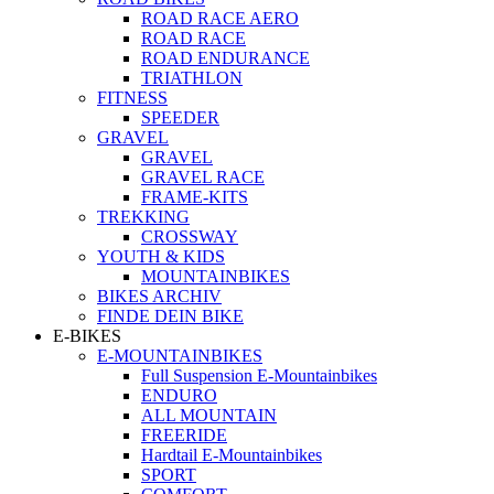
ROAD RACE AERO
ROAD RACE
ROAD ENDURANCE
TRIATHLON
FITNESS
SPEEDER
GRAVEL
GRAVEL
GRAVEL RACE
FRAME-KITS
TREKKING
CROSSWAY
YOUTH & KIDS
MOUNTAINBIKES
BIKES ARCHIV
FINDE DEIN BIKE
E-BIKES
E-MOUNTAINBIKES
Full Suspension E-Mountainbikes
ENDURO
ALL MOUNTAIN
FREERIDE
Hardtail E-Mountainbikes
SPORT