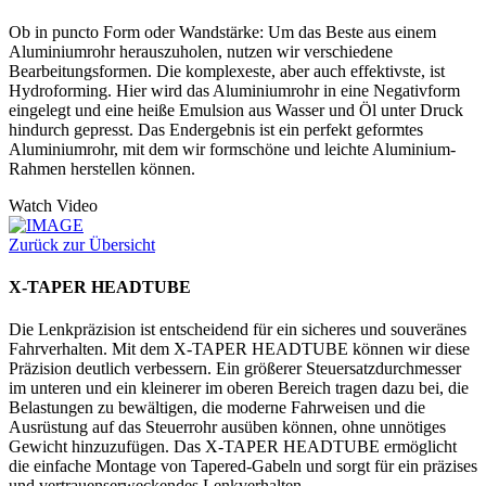
Ob in puncto Form oder Wandstärke: Um das Beste aus einem
Aluminiumrohr herauszuholen, nutzen wir verschiedene
Bearbeitungsformen. Die komplexeste, aber auch effektivste, ist
Hydroforming. Hier wird das Aluminiumrohr in eine Negativform
eingelegt und eine heiße Emulsion aus Wasser und Öl unter Druck
hindurch gepresst. Das Endergebnis ist ein perfekt geformtes
Aluminiumrohr, mit dem wir formschöne und leichte Aluminium-
Rahmen herstellen können.
Watch Video
Zurück zur Übersicht
X-TAPER HEADTUBE
Die Lenkpräzision ist entscheidend für ein sicheres und souveränes
Fahrverhalten. Mit dem X-TAPER HEADTUBE können wir diese
Präzision deutlich verbessern. Ein größerer Steuersatzdurchmesser
im unteren und ein kleinerer im oberen Bereich tragen dazu bei, die
Belastungen zu bewältigen, die moderne Fahrweisen und die
Ausrüstung auf das Steuerrohr ausüben können, ohne unnötiges
Gewicht hinzuzufügen. Das X-TAPER HEADTUBE ermöglicht
die einfache Montage von Tapered-Gabeln und sorgt für ein präzises
und vertrauenserweckendes Lenkverhalten.