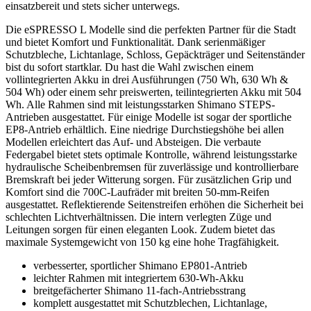
einsatzbereit und stets sicher unterwegs.
Die eSPRESSO L Modelle sind die perfekten Partner für die Stadt
und bietet Komfort und Funktionalität. Dank serienmäßiger
Schutzbleche, Lichtanlage, Schloss, Gepäckträger und Seitenständer
bist du sofort startklar. Du hast die Wahl zwischen einem
vollintegrierten Akku in drei Ausführungen (750 Wh, 630 Wh &
504 Wh) oder einem sehr preiswerten, teilintegrierten Akku mit 504
Wh. Alle Rahmen sind mit leistungsstarken Shimano STEPS-
Antrieben ausgestattet. Für einige Modelle ist sogar der sportliche
EP8-Antrieb erhältlich. Eine niedrige Durchstiegshöhe bei allen
Modellen erleichtert das Auf- und Absteigen. Die verbaute
Federgabel bietet stets optimale Kontrolle, während leistungsstarke
hydraulische Scheibenbremsen für zuverlässige und kontrollierbare
Bremskraft bei jeder Witterung sorgen. Für zusätzlichen Grip und
Komfort sind die 700C-Laufräder mit breiten 50-mm-Reifen
ausgestattet. Reflektierende Seitenstreifen erhöhen die Sicherheit bei
schlechten Lichtverhältnissen. Die intern verlegten Züge und
Leitungen sorgen für einen eleganten Look. Zudem bietet das
maximale Systemgewicht von 150 kg eine hohe Tragfähigkeit.
verbesserter, sportlicher Shimano EP801-Antrieb
leichter Rahmen mit integriertem 630-Wh-Akku
breitgefächerter Shimano 11-fach-Antriebsstrang
komplett ausgestattet mit Schutzblechen, Lichtanlage,