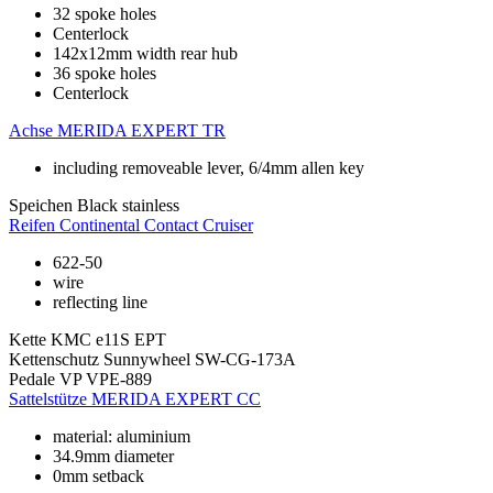
32 spoke holes
Centerlock
142x12mm width rear hub
36 spoke holes
Centerlock
Achse
MERIDA EXPERT TR
including removeable lever, 6/4mm allen key
Speichen
Black stainless
Reifen
Continental Contact Cruiser
622-50
wire
reflecting line
Kette
KMC e11S EPT
Kettenschutz
Sunnywheel SW-CG-173A
Pedale
VP VPE-889
Sattelstütze
MERIDA EXPERT CC
material: aluminium
34.9mm diameter
0mm setback