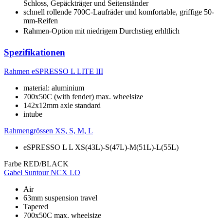
Schloss, Gepäckträger und Seitenständer
schnell rollende 700C-Laufräder und komfortable, griffige 50-
mm-Reifen
Rahmen-Option mit niedrigem Durchstieg erhltlich
Spezifikationen
Rahmen
eSPRESSO L LITE III
material: aluminium
700x50C (with fender) max. wheelsize
142x12mm axle standard
intube
Rahmengrössen
XS, S, M, L
eSPRESSO L L XS(43L)-S(47L)-M(51L)-L(55L)
Farbe
RED/BLACK
Gabel
Suntour NCX LO
Air
63mm suspension travel
Tapered
700x50C max. wheelsize