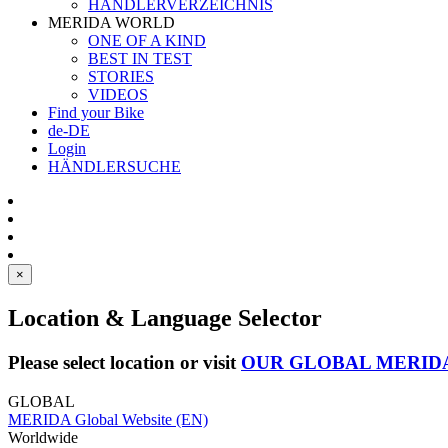
HÄNDLERVERZEICHNIS
MERIDA WORLD
ONE OF A KIND
BEST IN TEST
STORIES
VIDEOS
Find your Bike
de-DE
Login
HÄNDLERSUCHE
×
Location & Language Selector
Please select location or visit
OUR GLOBAL MERID
GLOBAL
MERIDA Global Website (EN)
Worldwide