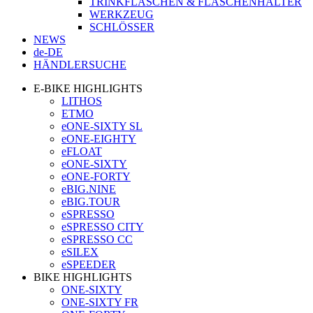
TRINKFLASCHEN & FLASCHENHALTER
WERKZEUG
SCHLÖSSER
NEWS
de-DE
HÄNDLERSUCHE
E-BIKE HIGHLIGHTS
LITHOS
ETMO
eONE-SIXTY SL
eONE-EIGHTY
eFLOAT
eONE-SIXTY
eONE-FORTY
eBIG.NINE
eBIG.TOUR
eSPRESSO
eSPRESSO CITY
eSPRESSO CC
eSILEX
eSPEEDER
BIKE HIGHLIGHTS
ONE-SIXTY
ONE-SIXTY FR