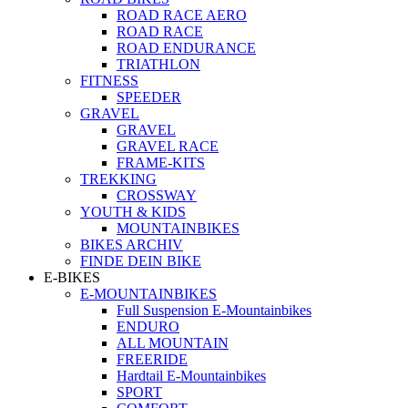
ROAD RACE AERO
ROAD RACE
ROAD ENDURANCE
TRIATHLON
FITNESS
SPEEDER
GRAVEL
GRAVEL
GRAVEL RACE
FRAME-KITS
TREKKING
CROSSWAY
YOUTH & KIDS
MOUNTAINBIKES
BIKES ARCHIV
FINDE DEIN BIKE
E-BIKES
E-MOUNTAINBIKES
Full Suspension E-Mountainbikes
ENDURO
ALL MOUNTAIN
FREERIDE
Hardtail E-Mountainbikes
SPORT