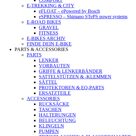
COMFORT
E-TREKKING & CITY
eFLOAT – ePowered by Bosch
eSPRESSO – Shimano STePS power systems
E-ROAD BIKES
GRAVEL
FITNESS
E-BIKES ARCHIV
FINDE DEIN E-BIKE
PARTS & ACCESSORIES
PARTS
LENKER
VORBAUTEN
GRIFFE & LENKERBÄNDER
SATTELSTÜTZEN & -KLEMMEN
SÄTTEL
PROTEKTOREN & EQ-PARTS
ERSATZTEILE
ACCESSORIES
RUCKSÄCKE
TASCHEN
HALTERUNGEN
BELEUCHTUNG
KLINGELN
PUMPEN