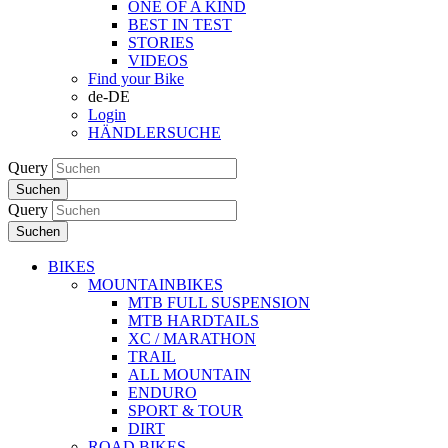
ONE OF A KIND
BEST IN TEST
STORIES
VIDEOS
Find your Bike
de-DE
Login
HÄNDLERSUCHE
Query
Suchen
Query
Suchen
BIKES
MOUNTAINBIKES
MTB FULL SUSPENSION
MTB HARDTAILS
XC / MARATHON
TRAIL
ALL MOUNTAIN
ENDURO
SPORT & TOUR
DIRT
ROAD BIKES