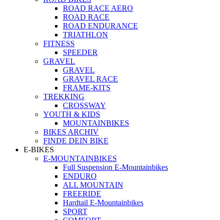
ROAD RACE AERO
ROAD RACE
ROAD ENDURANCE
TRIATHLON
FITNESS
SPEEDER
GRAVEL
GRAVEL
GRAVEL RACE
FRAME-KITS
TREKKING
CROSSWAY
YOUTH & KIDS
MOUNTAINBIKES
BIKES ARCHIV
FINDE DEIN BIKE
E-BIKES
E-MOUNTAINBIKES
Full Suspension E-Mountainbikes
ENDURO
ALL MOUNTAIN
FREERIDE
Hardtail E-Mountainbikes
SPORT