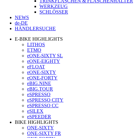
TRINKFLASCHEN & FLASCHENHALTER
WERKZEUG
SCHLÖSSER
NEWS
de-DE
HÄNDLERSUCHE
E-BIKE HIGHLIGHTS
LITHOS
ETMO
eONE-SIXTY SL
eONE-EIGHTY
eFLOAT
eONE-SIXTY
eONE-FORTY
eBIG.NINE
eBIG.TOUR
eSPRESSO
eSPRESSO CITY
eSPRESSO CC
eSILEX
eSPEEDER
BIKE HIGHLIGHTS
ONE-SIXTY
ONE-SIXTY FR