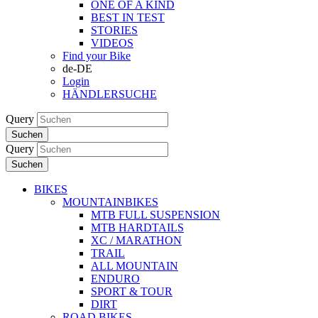
ONE OF A KIND
BEST IN TEST
STORIES
VIDEOS
Find your Bike
de-DE
Login
HÄNDLERSUCHE
Query
Suchen
Query
Suchen
BIKES
MOUNTAINBIKES
MTB FULL SUSPENSION
MTB HARDTAILS
XC / MARATHON
TRAIL
ALL MOUNTAIN
ENDURO
SPORT & TOUR
DIRT
ROAD BIKES