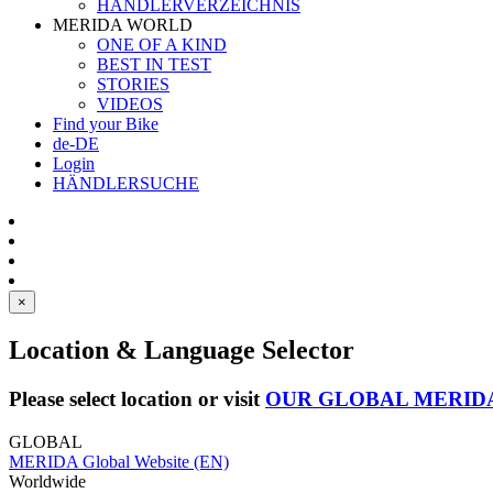
HÄNDLERVERZEICHNIS
MERIDA WORLD
ONE OF A KIND
BEST IN TEST
STORIES
VIDEOS
Find your Bike
de-DE
Login
HÄNDLERSUCHE
×
Location & Language Selector
Please select location or visit
OUR GLOBAL MERID
GLOBAL
MERIDA Global Website (EN)
Worldwide