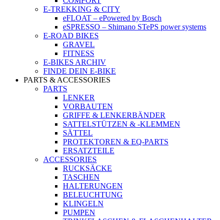
COMFORT
E-TREKKING & CITY
eFLOAT – ePowered by Bosch
eSPRESSO – Shimano STePS power systems
E-ROAD BIKES
GRAVEL
FITNESS
E-BIKES ARCHIV
FINDE DEIN E-BIKE
PARTS & ACCESSORIES
PARTS
LENKER
VORBAUTEN
GRIFFE & LENKERBÄNDER
SATTELSTÜTZEN & -KLEMMEN
SÄTTEL
PROTEKTOREN & EQ-PARTS
ERSATZTEILE
ACCESSORIES
RUCKSÄCKE
TASCHEN
HALTERUNGEN
BELEUCHTUNG
KLINGELN
PUMPEN