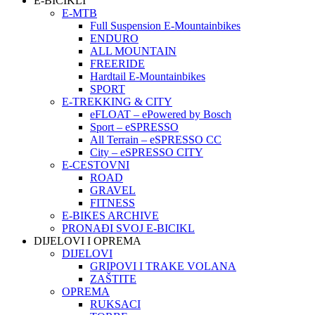
E-BICIKLI
E-MTB
Full Suspension E-Mountainbikes
ENDURO
ALL MOUNTAIN
FREERIDE
Hardtail E-Mountainbikes
SPORT
E-TREKKING & CITY
eFLOAT – ePowered by Bosch
Sport – eSPRESSO
All Terrain – eSPRESSO CC
City – eSPRESSO CITY
E-CESTOVNI
ROAD
GRAVEL
FITNESS
E-BIKES ARCHIVE
PRONAĐI SVOJ E-BICIKL
DIJELOVI I OPREMA
DIJELOVI
GRIPOVI I TRAKE VOLANA
ZAŠTITE
OPREMA
RUKSACI