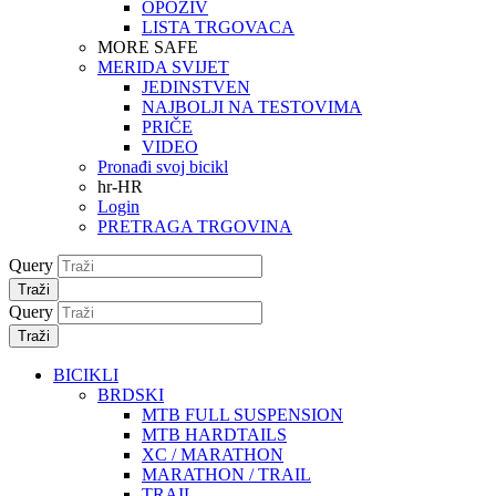
OPOZIV
LISTA TRGOVACA
MORE SAFE
MERIDA SVIJET
JEDINSTVEN
NAJBOLJI NA TESTOVIMA
PRIČE
VIDEO
Pronađi svoj bicikl
hr-HR
Login
PRETRAGA TRGOVINA
Query
Traži
Query
Traži
BICIKLI
BRDSKI
MTB FULL SUSPENSION
MTB HARDTAILS
XC / MARATHON
MARATHON / TRAIL
TRAIL