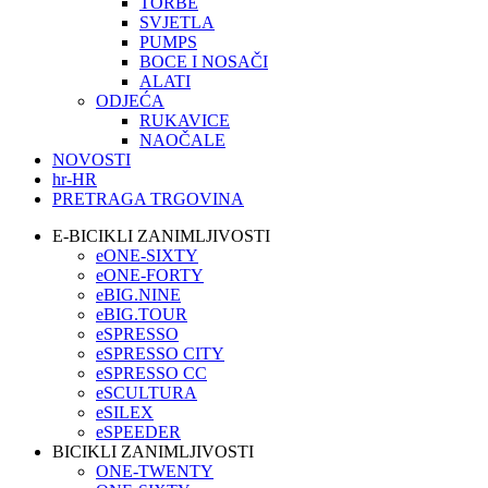
TORBE
SVJETLA
PUMPS
BOCE I NOSAČI
ALATI
ODJEĆA
RUKAVICE
NAOČALE
NOVOSTI
hr-HR
PRETRAGA TRGOVINA
E-BICIKLI ZANIMLJIVOSTI
eONE-SIXTY
eONE-FORTY
eBIG.NINE
eBIG.TOUR
eSPRESSO
eSPRESSO CITY
eSPRESSO CC
eSCULTURA
eSILEX
eSPEEDER
BICIKLI ZANIMLJIVOSTI
ONE-TWENTY