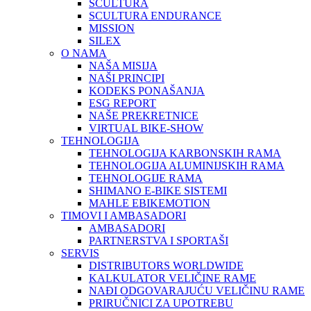
SCULTURA
SCULTURA ENDURANCE
MISSION
SILEX
O NAMA
NAŠA MISIJA
NAŠI PRINCIPI
KODEKS PONAŠANJA
ESG REPORT
NAŠE PREKRETNICE
VIRTUAL BIKE-SHOW
TEHNOLOGIJA
TEHNOLOGIJA KARBONSKIH RAMA
TEHNOLOGIJA ALUMINIJSKIH RAMA
TEHNOLOGIJE RAMA
SHIMANO E-BIKE SISTEMI
MAHLE EBIKEMOTION
TIMOVI I AMBASADORI
AMBASADORI
PARTNERSTVA I SPORTAŠI
SERVIS
DISTRIBUTORS WORLDWIDE
KALKULATOR VELIČINE RAME
NAĐI ODGOVARAJUĆU VELIČINU RAME
PRIRUČNICI ZA UPOTREBU