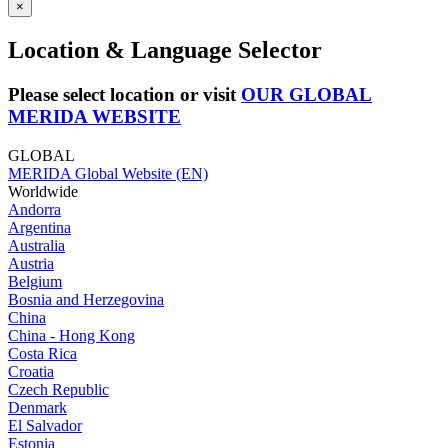
×
Location & Language Selector
Please select location or visit
OUR GLOBAL
MERIDA WEBSITE
GLOBAL
MERIDA Global Website (EN)
Worldwide
Andorra
Argentina
Australia
Austria
Belgium
Bosnia and Herzegovina
China
China - Hong Kong
Costa Rica
Croatia
Czech Republic
Denmark
El Salvador
Estonia