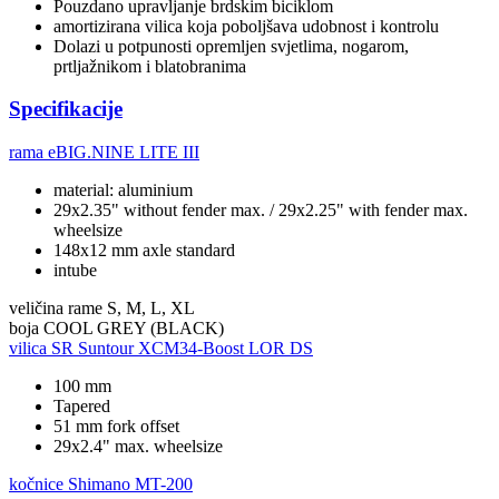
Pouzdano upravljanje brdskim biciklom
amortizirana vilica koja poboljšava udobnost i kontrolu
Dolazi u potpunosti opremljen svjetlima, nogarom,
prtljažnikom i blatobranima
Specifikacije
rama
eBIG.NINE LITE III
material: aluminium
29x2.35" without fender max. / 29x2.25" with fender max.
wheelsize
148x12 mm axle standard
intube
veličina rame
S, M, L, XL
boja
COOL GREY (BLACK)
vilica
SR Suntour XCM34-Boost LOR DS
100 mm
Tapered
51 mm fork offset
29x2.4" max. wheelsize
kočnice
Shimano MT-200