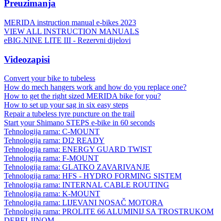
Preuzimanja
MERIDA instruction manual e-bikes 2023
VIEW ALL INSTRUCTION MANUALS
eBIG.NINE LITE III - Rezervni dijelovi
Videozapisi
Convert your bike to tubeless
How do mech hangers work and how do you replace one?
How to get the right sized MERIDA bike for you?
How to set up your sag in six easy steps
Repair a tubeless tyre puncture on the trail
Start your Shimano STEPS e-bike in 60 seconds
Tehnologija rama: C-MOUNT
Tehnologija rama: DI2 READY
Tehnologija rama: ENERGY GUARD TWIST
Tehnologija rama: F-MOUNT
Tehnologija rama: GLATKO ZAVARIVANJE
Tehnologija rama: HFS - HYDRO FORMING SISTEM
Tehnologija rama: INTERNAL CABLE ROUTING
Tehnologija rama: K-MOUNT
Tehnologija rama: LIJEVANI NOSAČ MOTORA
Tehnologija rama: PROLITE 66 ALUMINIJ SA TROSTRUKOM
DEBELJINOM