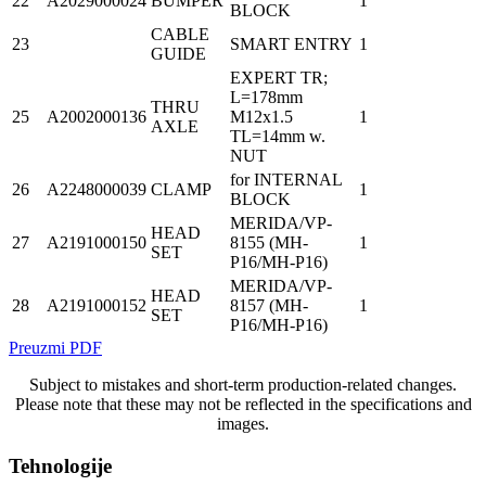
22
A2029000024
BUMPER
1
BLOCK
CABLE
23
SMART ENTRY
1
GUIDE
EXPERT TR;
L=178mm
THRU
25
A2002000136
M12x1.5
1
AXLE
TL=14mm w.
NUT
for INTERNAL
26
A2248000039
CLAMP
1
BLOCK
MERIDA/VP-
HEAD
27
A2191000150
8155 (MH-
1
SET
P16/MH-P16)
MERIDA/VP-
HEAD
28
A2191000152
8157 (MH-
1
SET
P16/MH-P16)
Preuzmi PDF
Subject to mistakes and short-term production-related changes.
Please note that these may not be reflected in the specifications and
images.
Tehnologije