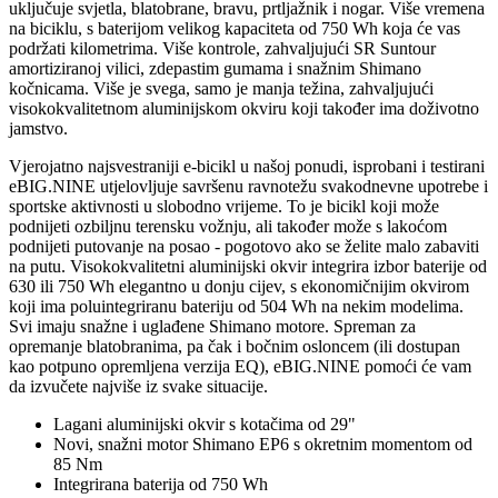
uključuje svjetla, blatobrane, bravu, prtljažnik i nogar. Više vremena
na biciklu, s baterijom velikog kapaciteta od 750 Wh koja će vas
podržati kilometrima. Više kontrole, zahvaljujući SR Suntour
amortiziranoj vilici, zdepastim gumama i snažnim Shimano
kočnicama. Više je svega, samo je manja težina, zahvaljujući
visokokvalitetnom aluminijskom okviru koji također ima doživotno
jamstvo.
Vjerojatno najsvestraniji e-bicikl u našoj ponudi, isprobani i testirani
eBIG.NINE utjelovljuje savršenu ravnotežu svakodnevne upotrebe i
sportske aktivnosti u slobodno vrijeme. To je bicikl koji može
podnijeti ozbiljnu terensku vožnju, ali također može s lakoćom
podnijeti putovanje na posao - pogotovo ako se želite malo zabaviti
na putu. Visokokvalitetni aluminijski okvir integrira izbor baterije od
630 ili 750 Wh elegantno u donju cijev, s ekonomičnijim okvirom
koji ima poluintegriranu bateriju od 504 Wh na nekim modelima.
Svi imaju snažne i uglađene Shimano motore. Spreman za
opremanje blatobranima, pa čak i bočnim osloncem (ili dostupan
kao potpuno opremljena verzija EQ), eBIG.NINE pomoći će vam
da izvučete najviše iz svake situacije.
Lagani aluminijski okvir s kotačima od 29"
Novi, snažni motor Shimano EP6 s okretnim momentom od
85 Nm
Integrirana baterija od 750 Wh