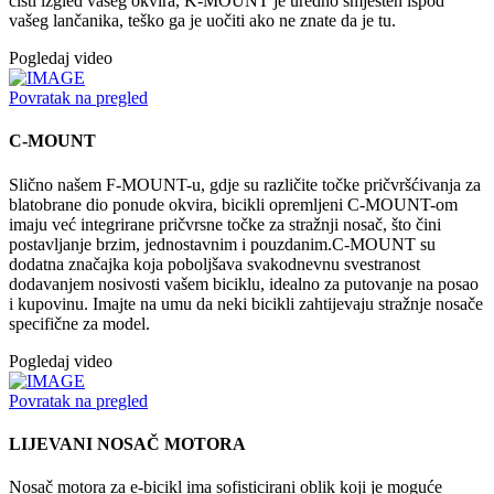
čisti izgled vašeg okvira, K-MOUNT je uredno smješten ispod
vašeg lančanika, teško ga je uočiti ako ne znate da je tu.
Pogledaj video
Povratak na pregled
C-MOUNT
Slično našem F-MOUNT-u, gdje su različite točke pričvršćivanja za
blatobrane dio ponude okvira, bicikli opremljeni C-MOUNT-om
imaju već integrirane pričvrsne točke za stražnji nosač, što čini
postavljanje brzim, jednostavnim i pouzdanim.C-MOUNT su
dodatna značajka koja poboljšava svakodnevnu svestranost
dodavanjem nosivosti vašem biciklu, idealno za putovanje na posao
i kupovinu. Imajte na umu da neki bicikli zahtijevaju stražnje nosače
specifične za model.
Pogledaj video
Povratak na pregled
LIJEVANI NOSAČ MOTORA
Nosač motora za e-bicikl ima sofisticirani oblik koji je moguće