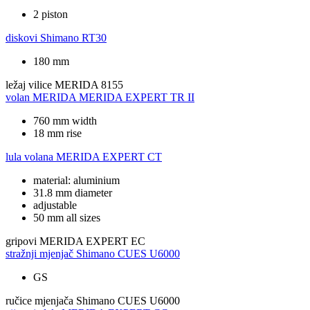
2 piston
diskovi
Shimano RT30
180 mm
ležaj vilice
MERIDA 8155
volan
MERIDA MERIDA EXPERT TR II
760 mm width
18 mm rise
lula volana
MERIDA EXPERT CT
material: aluminium
31.8 mm diameter
adjustable
50 mm all sizes
gripovi
MERIDA EXPERT EC
stražnji mjenjač
Shimano CUES U6000
GS
ručice mjenjača
Shimano CUES U6000