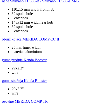
nabe
Shimano TC500-B / Shimano TC500-HM-B
110x15 mm width front hub
32 spoke holes
Centerlock
148x12 mm width rear hub
32 spoke holes
Centerlock
obruč kotača
MERIDA COMP CC II
25 mm inner width
material: aluminium
guma prednja
Kenda Booster
29x2.2"
wire
guma stražnja
Kenda Booster
29x2.2"
wire
osovine
MERIDA COMP TR