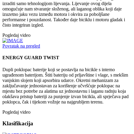
izraditi samo tehnologijom lijevanja. Lijevanje ovog dijela
omogućuje nam stvaranje složenog, ali laganog oblika koji daje
izuzetno jaku vezu između motora i okvira za poboljšane
performanse i pouzdanost. Također daje biciklu i motoru gladak i
čisto integriran izgled.
Pogledaj video
Povratak na pregled
ENERGY GUARD TWIST
Dupli poklopac baterije koji se postavlja na bicikle s interno
ugrađenom baterijom. Štiti bateriju od prljavštine i vlage, s mekšim
vanjskim slojem koji apsorbira udarce. Okretni mehanizam za
zaključavanje jednostavan za korištenje učvršćuje poklopac na
mjestu bez potrebe za alatima uz jednostavnu i laganu radnju koja
olakšava pristup bateriji za punjenje izvan bicikla, ali sprječava pad
poklopca, čak i tijekom vožnje na najgrubljem terenu.
Pogledaj video
Klasifikacija