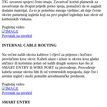
TIG zavareni spojevi često imaju. Zavarivač koristi plamenik za
zavarivanje da dvaput prijeđe preko spoja, pomažući da se zagladi
dodatni materijal. Za to je potrebno mnogo vještine, ali daje čvrste
okvire pametnog izgleda koji na prvi pogled izgledaju kao okvir od
karbonskih vlakana.
Pogledaj video
Povratak na pregled
INTERNAL CABLE ROUTING
Na većini naših okvira kablove i cIjevI za prijenos i kočnice
provlačimo kroz okvir. Kabeli ulaze i izlaze iz okvira kroz glatke
utičnice ili koristimo jedan od naših drugih sustava kao što je
SMART ENTRY ili WIRE PORT za provođenje. Provođenje
kabela unutar okvira štiti ih od vremenskih nepogoda, daje čist i
uredan izgled i može ponuditi aerodinamičke prednosti.
Pogledaj video
Povratak na pregled
SMART ENTRY