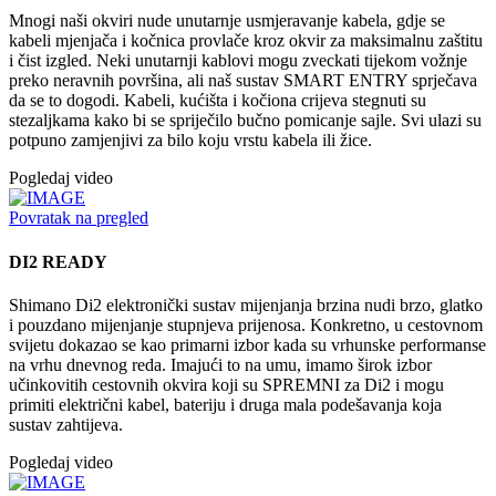
Mnogi naši okviri nude unutarnje usmjeravanje kabela, gdje se
kabeli mjenjača i kočnica provlače kroz okvir za maksimalnu zaštitu
i čist izgled. Neki unutarnji kablovi mogu zveckati tijekom vožnje
preko neravnih površina, ali naš sustav SMART ENTRY sprječava
da se to dogodi. Kabeli, kućišta i kočiona crijeva stegnuti su
stezaljkama kako bi se spriječilo bučno pomicanje sajle. Svi ulazi su
potpuno zamjenjivi za bilo koju vrstu kabela ili žice.
Pogledaj video
Povratak na pregled
DI2 READY
Shimano Di2 elektronički sustav mijenjanja brzina nudi brzo, glatko
i pouzdano mijenjanje stupnjeva prijenosa. Konkretno, u cestovnom
svijetu dokazao se kao primarni izbor kada su vrhunske performanse
na vrhu dnevnog reda. Imajući to na umu, imamo širok izbor
učinkovitih cestovnih okvira koji su SPREMNI za Di2 i mogu
primiti električni kabel, bateriju i druga mala podešavanja koja
sustav zahtijeva.
Pogledaj video