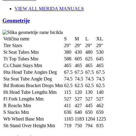
VIEW ALL MERIDA MANUALS
Geometrije
Veličina rame
S
M
L
XL
Tire Sizes
29"
29"
29"
29"
St Seat Tubes Mm
380
430
480
530
Tt Top Tubes Mm
588
605
625
645
Cs Chain Stays Mm
465
465
465
465
Hta Head Tube Angles Deg
67.5
67.5
67.5
67.5
Sta Seat Tube Angle Deg
74.5
74.5
74.5
74.5
Bd Bottom Bracket Drops Mm
62.5
62.5
62.5
62.5
Ht Head Tube Lengths Mm
115
120
130
140
Fl Fork Lengths Mm
527
527
527
527
R Reachs Mm
411
427
445
462
S Stacks Mm
636
640
650
659
Wb Wheel Base Mm
1165
1183
1204
1225
Sh Stand Over Height Mm
719
750
794
835