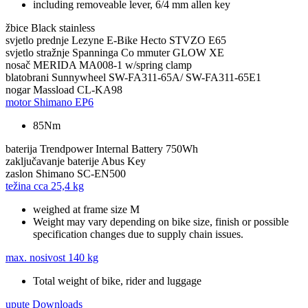
including removeable lever, 6/4 mm allen key
žbice
Black stainless
svjetlo prednje
Lezyne E-Bike Hecto STVZO E65
svjetlo stražnje
Spanninga Co mmuter GLOW XE
nosač
MERIDA MA008-1 w/spring clamp
blatobrani
Sunnywheel SW-FA311-65A/ SW-FA311-65E1
nogar
Massload CL-KA98
motor
Shimano EP6
85Nm
baterija
Trendpower Internal Battery 750Wh
zaključavanje baterije
Abus Key
zaslon
Shimano SC-EN500
težina cca
25,4 kg
weighed at frame size M
Weight may vary depending on bike size, finish or possible
specification changes due to supply chain issues.
max. nosivost
140 kg
Total weight of bike, rider and luggage
upute
Downloads