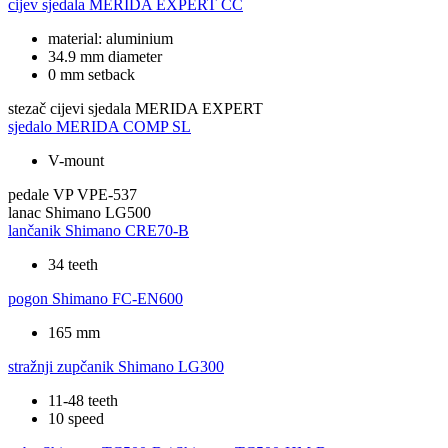
cijev sjedala
MERIDA EXPERT CC
material: aluminium
34.9 mm diameter
0 mm setback
stezač cijevi sjedala
MERIDA EXPERT
sjedalo
MERIDA COMP SL
V-mount
pedale
VP VPE-537
lanac
Shimano LG500
lančanik
Shimano CRE70-B
34 teeth
pogon
Shimano FC-EN600
165 mm
stražnji zupčanik
Shimano LG300
11-48 teeth
10 speed