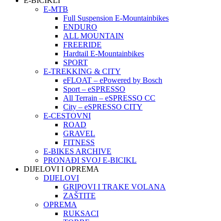
E-BICIKLI
E-MTB
Full Suspension E-Mountainbikes
ENDURO
ALL MOUNTAIN
FREERIDE
Hardtail E-Mountainbikes
SPORT
E-TREKKING & CITY
eFLOAT – ePowered by Bosch
Sport – eSPRESSO
All Terrain – eSPRESSO CC
City – eSPRESSO CITY
E-CESTOVNI
ROAD
GRAVEL
FITNESS
E-BIKES ARCHIVE
PRONAĐI SVOJ E-BICIKL
DIJELOVI I OPREMA
DIJELOVI
GRIPOVI I TRAKE VOLANA
ZAŠTITE
OPREMA
RUKSACI