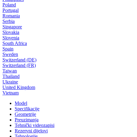
Poland
Portugal
Romania
Serbia
Singapore
Slovakia
Slovenia
South Africa
Spain
Sweden
Switzerland (DE)
Switzerland (FR)
Taiwan
Thailand
Ukraine
United Kingdom
Vietnam
Model
Specifikacije
Geometrije
Preuzimanja
Tehnički videozapisi
Rezervni dijelovi
Tehnologije