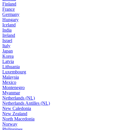
Finland
France
Germany
Hungary
Iceland
India
Ireland
Israel
Italy
Japan
Korea
Latvia
Lithuania
Luxembourg
Malaysia
Mexico
Montenegro
Myanmar
Netherlands (NL)
Netherlands Antilles (NL)
New Caledonia
New Zealand
North Macedonia
Norway
Philippines