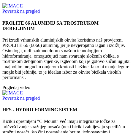
Povratak na pregled
PROLITE 66 ALUMINIJ SA TROSTRUKOM
DEBELJINOM
Pri izradi vrhunskih aluminijskih okvira koristimo naš provjereni
PROLITE 66 (6066) aluminij, jer je nevjerojatno lagan i izdržljiv.
Osim toga, radi iznimno dobro s našom tehnologijom
hidroformiranja, omogućujući nam stvaranje složenih oblika, s
trostrukom debljinom stijenke, izgledom koji je gotovo sličan ugljiku
i najboljim mogućim omjerom krutosti i težine. Iako bi manje legure
mogle biti jeftinije, to je idealan izbor za okvire bicikala visokih
performansi.
Pogledaj video
Povratak na pregled
HFS - HYDRO FORMING SISTEM
Bicikli opremljeni "C-Mount" već imaju integrirane točke za
pričvršćivanje stražnjeg nosača (neki bicikli zahtijevaju specifičan
stražnji nosač), što čini postavljanje brzim, jednostavnim i