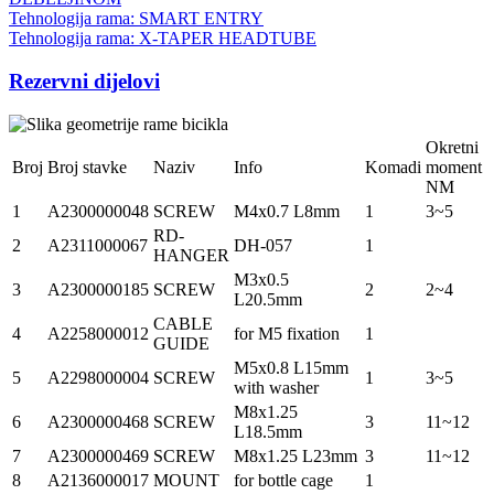
Tehnologija rama: SMART ENTRY
Tehnologija rama: X-TAPER HEADTUBE
Rezervni dijelovi
Okretni
Broj
Broj stavke
Naziv
Info
Komadi
moment
NM
1
A2300000048
SCREW
M4x0.7 L8mm
1
3~5
RD-
2
A2311000067
DH-057
1
HANGER
M3x0.5
3
A2300000185
SCREW
2
2~4
L20.5mm
CABLE
4
A2258000012
for M5 fixation
1
GUIDE
M5x0.8 L15mm
5
A2298000004
SCREW
1
3~5
with washer
M8x1.25
6
A2300000468
SCREW
3
11~12
L18.5mm
7
A2300000469
SCREW
M8x1.25 L23mm
3
11~12
8
A2136000017
MOUNT
for bottle cage
1