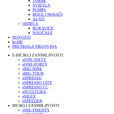
TORBE
SVJETLA
PUMPS
BOCE I NOSAČI
ALATI
ODJEĆA
RUKAVICE
NAOČALE
NOVOSTI
hr-HR
PRETRAGA TRGOVINA
E-BICIKLI ZANIMLJIVOSTI
eONE-SIXTY
eONE-FORTY
eBIG.NINE
eBIG.TOUR
eSPRESSO
eSPRESSO CITY
eSPRESSO CC
eSCULTURA
eSILEX
eSPEEDER
BICIKLI ZANIMLJIVOSTI
ONE-TWENTY