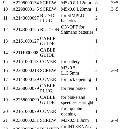
9
A2298000154
SCREW
M5x0.8 L12mm
8
3~5
10
A2298000145
SCREW
M5x0.8 L20mm
1
3~5
BLIND
for SIMPLO
11
A2143000097
2
PLUG
batteries
ON-OFF for
12
A2143000125
BUTTON
1
Shimano batteries
CABLE
13
A2161000127
1
GUIDE
CABLE
14
A2111000008
2
GUIDE
15
A2161000118
COVER
for battery
1
M3x0.5
16
A2300000213
SCREW
2
2~4
L13.5mm
17
A2143000129
COVER
for lock opening
1
CABLE
18
A2258000079
for rear brake
1
PLUG
CABLE
for brake and
19
A2258000099
1
GUIDE
speed sensor/light
for top tube
20
A2161000079
COVER
1
opening
21
A2300000231
SCREW
M3x0.5 L8mm
1
2~4
for INTERNAL