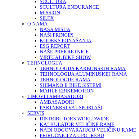
SCULTURA
SCULTURA ENDURANCE
MISSION
SILEX
O NAMA
NAŠA MISIJA
NAŠI PRINCIPI
KODEKS PONAŠANJA
ESG REPORT
NAŠE PREKRETNICE
VIRTUAL BIKE-SHOW
TEHNOLOGIJA
TEHNOLOGIJA KARBONSKIH RAMA
TEHNOLOGIJA ALUMINIJSKIH RAMA
TEHNOLOGIJE RAMA
SHIMANO E-BIKE SISTEMI
MAHLE EBIKEMOTION
TIMOVI I AMBASADORI
AMBASADORI
PARTNERSTVA I SPORTAŠI
SERVIS
DISTRIBUTORS WORLDWIDE
KALKULATOR VELIČINE RAME
NAĐI ODGOVARAJUĆU VELIČINU RAME
PRIRUČNICI ZA UPOTREBU