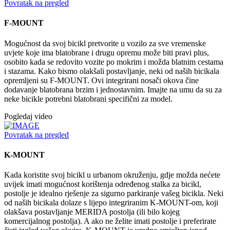
Povratak na pregled
F-MOUNT
Mogućnost da svoj bicikl pretvorite u vozilo za sve vremenske
uvjete koje ima blatobrane i drugu opremu može biti pravi plus,
osobito kada se redovito vozite po mokrim i možda blatnim cestama
i stazama. Kako bismo olakšali postavljanje, neki od naših bicikala
opremljeni su F-MOUNT. Ovi integrirani nosači okova čine
dodavanje blatobrana brzim i jednostavnim. Imajte na umu da su za
neke bicikle potrebni blatobrani specifični za model.
Pogledaj video
Povratak na pregled
K-MOUNT
Kada koristite svoj bicikl u urbanom okruženju, gdje možda nećete
uvijek imati mogućnost korištenja određenog stalka za bicikl,
postolje je idealno rješenje za sigurno parkiranje vašeg bicikla. Neki
od naših bicikala dolaze s lijepo integriranim K-MOUNT-om, koji
olakšava postavljanje MERIDA postolja (ili bilo kojeg
komercijalnog postolja). A ako ne želite imati postolje i preferirate