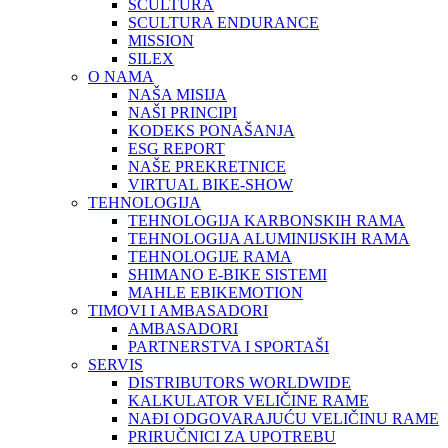
SCULTURA
SCULTURA ENDURANCE
MISSION
SILEX
O NAMA
NAŠA MISIJA
NAŠI PRINCIPI
KODEKS PONAŠANJA
ESG REPORT
NAŠE PREKRETNICE
VIRTUAL BIKE-SHOW
TEHNOLOGIJA
TEHNOLOGIJA KARBONSKIH RAMA
TEHNOLOGIJA ALUMINIJSKIH RAMA
TEHNOLOGIJE RAMA
SHIMANO E-BIKE SISTEMI
MAHLE EBIKEMOTION
TIMOVI I AMBASADORI
AMBASADORI
PARTNERSTVA I SPORTAŠI
SERVIS
DISTRIBUTORS WORLDWIDE
KALKULATOR VELIČINE RAME
NAĐI ODGOVARAJUĆU VELIČINU RAME
PRIRUČNICI ZA UPOTREBU