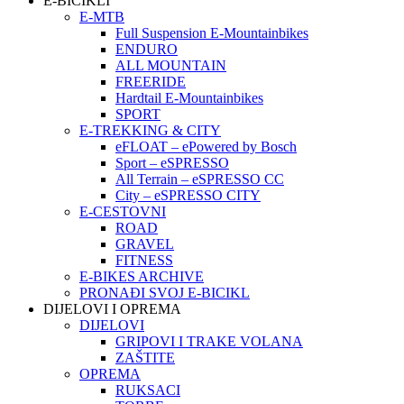
E-BICIKLI
E-MTB
Full Suspension E-Mountainbikes
ENDURO
ALL MOUNTAIN
FREERIDE
Hardtail E-Mountainbikes
SPORT
E-TREKKING & CITY
eFLOAT – ePowered by Bosch
Sport – eSPRESSO
All Terrain – eSPRESSO CC
City – eSPRESSO CITY
E-CESTOVNI
ROAD
GRAVEL
FITNESS
E-BIKES ARCHIVE
PRONAĐI SVOJ E-BICIKL
DIJELOVI I OPREMA
DIJELOVI
GRIPOVI I TRAKE VOLANA
ZAŠTITE
OPREMA
RUKSACI