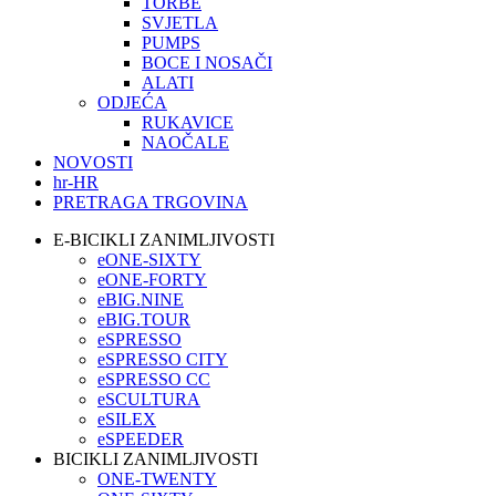
TORBE
SVJETLA
PUMPS
BOCE I NOSAČI
ALATI
ODJEĆA
RUKAVICE
NAOČALE
NOVOSTI
hr-HR
PRETRAGA TRGOVINA
E-BICIKLI ZANIMLJIVOSTI
eONE-SIXTY
eONE-FORTY
eBIG.NINE
eBIG.TOUR
eSPRESSO
eSPRESSO CITY
eSPRESSO CC
eSCULTURA
eSILEX
eSPEEDER
BICIKLI ZANIMLJIVOSTI
ONE-TWENTY