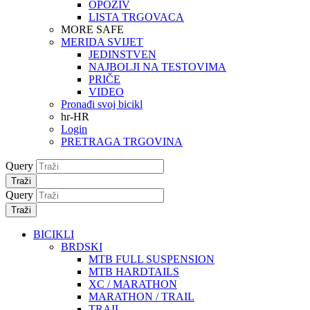
OPOZIV
LISTA TRGOVACA
MORE SAFE
MERIDA SVIJET
JEDINSTVEN
NAJBOLJI NA TESTOVIMA
PRIČE
VIDEO
Pronađi svoj bicikl
hr-HR
Login
PRETRAGA TRGOVINA
Query
Traži
Query
Traži
BICIKLI
BRDSKI
MTB FULL SUSPENSION
MTB HARDTAILS
XC / MARATHON
MARATHON / TRAIL
TRAIL