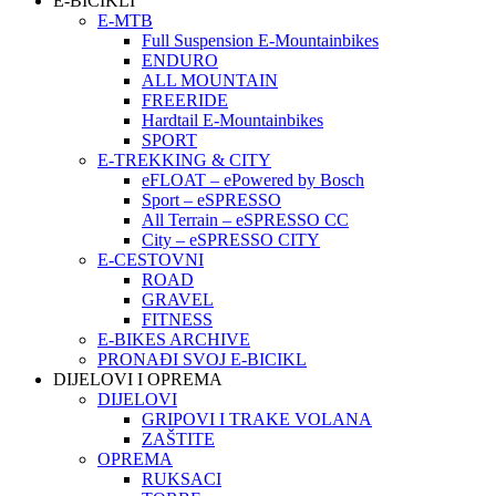
E-BICIKLI
E-MTB
Full Suspension E-Mountainbikes
ENDURO
ALL MOUNTAIN
FREERIDE
Hardtail E-Mountainbikes
SPORT
E-TREKKING & CITY
eFLOAT – ePowered by Bosch
Sport – eSPRESSO
All Terrain – eSPRESSO CC
City – eSPRESSO CITY
E-CESTOVNI
ROAD
GRAVEL
FITNESS
E-BIKES ARCHIVE
PRONAĐI SVOJ E-BICIKL
DIJELOVI I OPREMA
DIJELOVI
GRIPOVI I TRAKE VOLANA
ZAŠTITE
OPREMA
RUKSACI