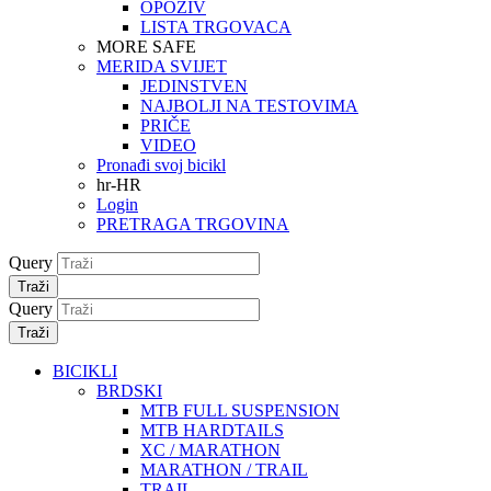
OPOZIV
LISTA TRGOVACA
MORE SAFE
MERIDA SVIJET
JEDINSTVEN
NAJBOLJI NA TESTOVIMA
PRIČE
VIDEO
Pronađi svoj bicikl
hr-HR
Login
PRETRAGA TRGOVINA
Query
Traži
Query
Traži
BICIKLI
BRDSKI
MTB FULL SUSPENSION
MTB HARDTAILS
XC / MARATHON
MARATHON / TRAIL
TRAIL