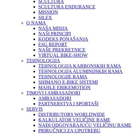
SCULTURA
SCULTURA ENDURANCE
MISSION
SILEX
O NAMA
NAŠA MISIJA
NAŠI PRINCIPI
KODEKS PONAŠANJA
ESG REPORT
NAŠE PREKRETNICE
VIRTUAL BIKE-SHOW
TEHNOLOGIJA
TEHNOLOGIJA KARBONSKIH RAMA
TEHNOLOGIJA ALUMINIJSKIH RAMA
TEHNOLOGIJE RAMA
SHIMANO E-BIKE SISTEMI
MAHLE EBIKEMOTION
TIMOVI I AMBASADORI
AMBASADORI
PARTNERSTVA I SPORTAŠI
SERVIS
DISTRIBUTORS WORLDWIDE
KALKULATOR VELIČINE RAME
NAĐI ODGOVARAJUĆU VELIČINU RAME
PRIRUČNICI ZA UPOTREBU