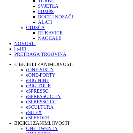
TORBE
SVJETLA
PUMPS
BOCE I NOSAČI
ALATI
ODJEĆA
RUKAVICE
NAOČALE
NOVOSTI
hr-HR
PRETRAGA TRGOVINA
E-BICIKLI ZANIMLJIVOSTI
eONE-SIXTY
eONE-FORTY
eBIG.NINE
eBIG.TOUR
eSPRESSO
eSPRESSO CITY
eSPRESSO CC
eSCULTURA
eSILEX
eSPEEDER
BICIKLI ZANIMLJIVOSTI
ONE-TWENTY