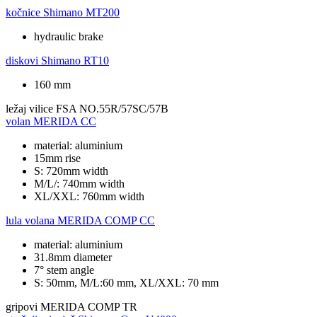
kočnice
Shimano MT200
hydraulic brake
diskovi
Shimano RT10
160 mm
ležaj vilice
FSA NO.55R/57SC/57B
volan
MERIDA CC
material: aluminium
15mm rise
S: 720mm width
M/L/: 740mm width
XL/XXL: 760mm width
lula volana
MERIDA COMP CC
material: aluminium
31.8mm diameter
7° stem angle
S: 50mm, M/L:60 mm, XL/XXL: 70 mm
gripovi
MERIDA COMP TR