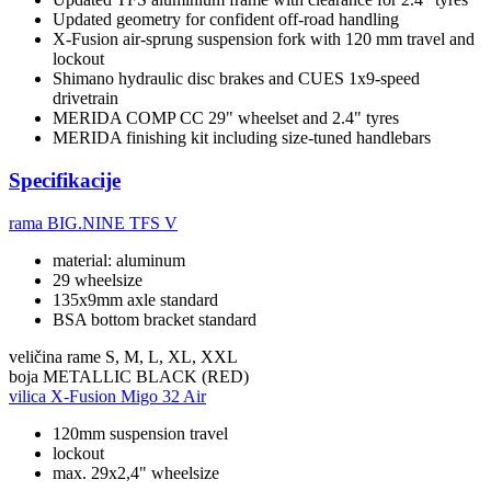
Updated geometry for confident off-road handling
X-Fusion air-sprung suspension fork with 120 mm travel and
lockout
Shimano hydraulic disc brakes and CUES 1x9-speed
drivetrain
MERIDA COMP CC 29" wheelset and 2.4" tyres
MERIDA finishing kit including size-tuned handlebars
Specifikacije
rama
BIG.NINE TFS V
material: aluminum
29 wheelsize
135x9mm axle standard
BSA bottom bracket standard
veličina rame
S, M, L, XL, XXL
boja
METALLIC BLACK (RED)
vilica
X-Fusion Migo 32 Air
120mm suspension travel
lockout
max. 29x2,4" wheelsize