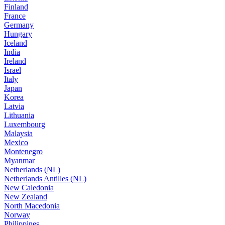
Finland
France
Germany
Hungary
Iceland
India
Ireland
Israel
Italy
Japan
Korea
Latvia
Lithuania
Luxembourg
Malaysia
Mexico
Montenegro
Myanmar
Netherlands (NL)
Netherlands Antilles (NL)
New Caledonia
New Zealand
North Macedonia
Norway
Philippines