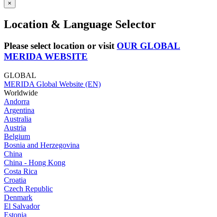
×
Location & Language Selector
Please select location or visit
OUR GLOBAL
MERIDA WEBSITE
GLOBAL
MERIDA Global Website (EN)
Worldwide
Andorra
Argentina
Australia
Austria
Belgium
Bosnia and Herzegovina
China
China - Hong Kong
Costa Rica
Croatia
Czech Republic
Denmark
El Salvador
Estonia