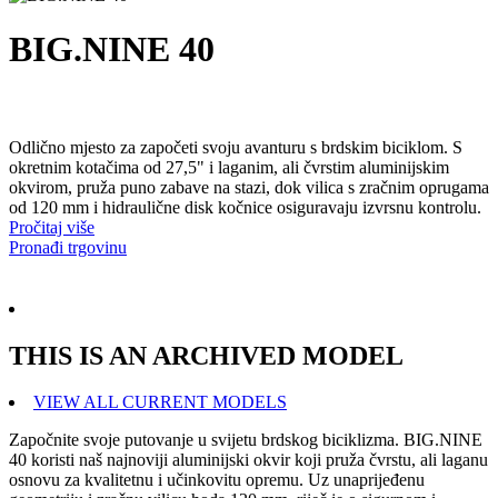
BIG.NINE 40
Odlično mjesto za započeti svoju avanturu s brdskim biciklom. S
okretnim kotačima od 27,5" i laganim, ali čvrstim aluminijskim
okvirom, pruža puno zabave na stazi, dok vilica s zračnim oprugama
od 120 mm i hidraulične disk kočnice osiguravaju izvrsnu kontrolu.
Pročitaj više
Pronađi trgovinu
THIS IS AN ARCHIVED MODEL
VIEW ALL CURRENT MODELS
Započnite svoje putovanje u svijetu brdskog biciklizma. BIG.NINE
40 koristi naš najnoviji aluminijski okvir koji pruža čvrstu, ali laganu
osnovu za kvalitetnu i učinkovitu opremu. Uz unaprijeđenu