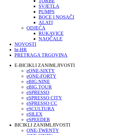
TORBE
SVJETLA
PUMPS
BOCE I NOSAČI
ALATI
ODJEĆA
RUKAVICE
NAOČALE
NOVOSTI
hr-HR
PRETRAGA TRGOVINA
E-BICIKLI ZANIMLJIVOSTI
eONE-SIXTY
eONE-FORTY
eBIG.NINE
eBIG.TOUR
eSPRESSO
eSPRESSO CITY
eSPRESSO CC
eSCULTURA
eSILEX
eSPEEDER
BICIKLI ZANIMLJIVOSTI
ONE-TWENTY