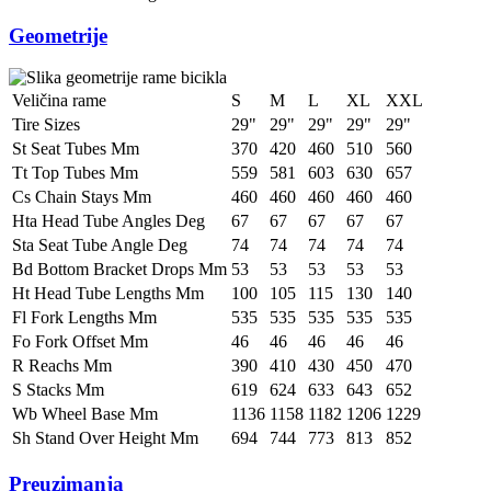
Geometrije
Veličina rame
S
M
L
XL
XXL
Tire Sizes
29"
29"
29"
29"
29"
St Seat Tubes Mm
370
420
460
510
560
Tt Top Tubes Mm
559
581
603
630
657
Cs Chain Stays Mm
460
460
460
460
460
Hta Head Tube Angles Deg
67
67
67
67
67
Sta Seat Tube Angle Deg
74
74
74
74
74
Bd Bottom Bracket Drops Mm
53
53
53
53
53
Ht Head Tube Lengths Mm
100
105
115
130
140
Fl Fork Lengths Mm
535
535
535
535
535
Fo Fork Offset Mm
46
46
46
46
46
R Reachs Mm
390
410
430
450
470
S Stacks Mm
619
624
633
643
652
Wb Wheel Base Mm
1136
1158
1182
1206
1229
Sh Stand Over Height Mm
694
744
773
813
852
Preuzimanja