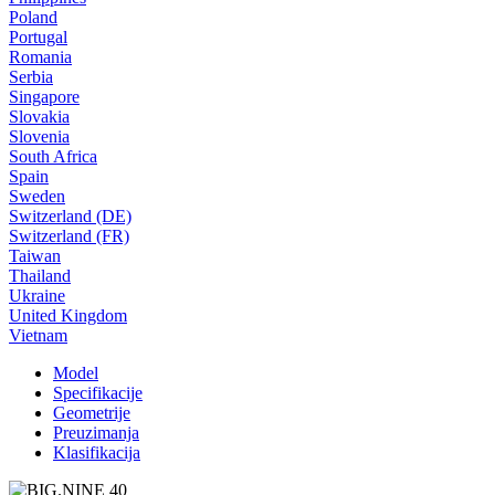
Poland
Portugal
Romania
Serbia
Singapore
Slovakia
Slovenia
South Africa
Spain
Sweden
Switzerland (DE)
Switzerland (FR)
Taiwan
Thailand
Ukraine
United Kingdom
Vietnam
Model
Specifikacije
Geometrije
Preuzimanja
Klasifikacija