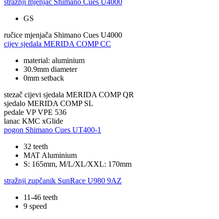
stražnji mjenjač
Shimano Cues U4000
GS
ručice mjenjača
Shimano Cues U4000
cijev sjedala
MERIDA COMP CC
material: aluminium
30.9mm diameter
0mm setback
stezač cijevi sjedala
MERIDA COMP QR
sjedalo
MERIDA COMP SL
pedale
VP VPE 536
lanac
KMC xGlide
pogon
Shimano Cues UT400-1
32 teeth
MAT Aluminium
S: 165mm, M/L/XL/XXL: 170mm
stražnji zupčanik
SunRace U980 9AZ
11-46 teeth
9 speed