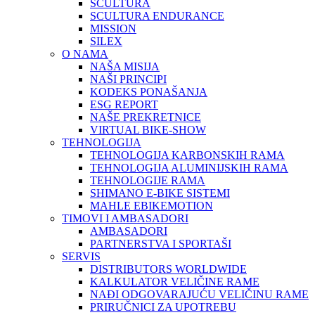
SCULTURA
SCULTURA ENDURANCE
MISSION
SILEX
O NAMA
NAŠA MISIJA
NAŠI PRINCIPI
KODEKS PONAŠANJA
ESG REPORT
NAŠE PREKRETNICE
VIRTUAL BIKE-SHOW
TEHNOLOGIJA
TEHNOLOGIJA KARBONSKIH RAMA
TEHNOLOGIJA ALUMINIJSKIH RAMA
TEHNOLOGIJE RAMA
SHIMANO E-BIKE SISTEMI
MAHLE EBIKEMOTION
TIMOVI I AMBASADORI
AMBASADORI
PARTNERSTVA I SPORTAŠI
SERVIS
DISTRIBUTORS WORLDWIDE
KALKULATOR VELIČINE RAME
NAĐI ODGOVARAJUĆU VELIČINU RAME
PRIRUČNICI ZA UPOTREBU