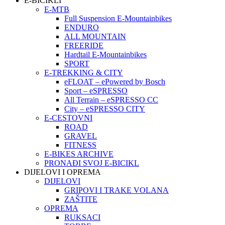
E-BICIKLI
E-MTB
Full Suspension E-Mountainbikes
ENDURO
ALL MOUNTAIN
FREERIDE
Hardtail E-Mountainbikes
SPORT
E-TREKKING & CITY
eFLOAT – ePowered by Bosch
Sport – eSPRESSO
All Terrain – eSPRESSO CC
City – eSPRESSO CITY
E-CESTOVNI
ROAD
GRAVEL
FITNESS
E-BIKES ARCHIVE
PRONAĐI SVOJ E-BICIKL
DIJELOVI I OPREMA
DIJELOVI
GRIPOVI I TRAKE VOLANA
ZAŠTITE
OPREMA
RUKSACI