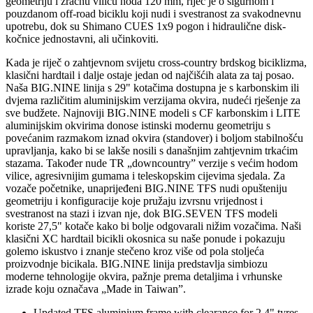
geometriju i zračnu vilicu hoda 120 mm, riječ je o sigurnom i
pouzdanom off-road biciklu koji nudi i svestranost za svakodnevnu
upotrebu, dok su Shimano CUES 1x9 pogon i hidraulične disk-
kočnice jednostavni, ali učinkoviti.
Kada je riječ o zahtjevnom svijetu cross-country brdskog biciklizma,
klasični hardtail i dalje ostaje jedan od najčišćih alata za taj posao.
Naša BIG.NINE linija s 29" kotačima dostupna je s karbonskim ili
dvjema različitim aluminijskim verzijama okvira, nudeći rješenje za
sve budžete. Najnoviji BIG.NINE modeli s CF karbonskim i LITE
aluminijskim okvirima donose istinski modernu geometriju s
povećanim razmakom iznad okvira (standover) i boljom stabilnošću
upravljanja, kako bi se lakše nosili s današnjim zahtjevnim trkaćim
stazama. Također nude TR „downcountry” verzije s većim hodom
vilice, agresivnijim gumama i teleskopskim cijevima sjedala. Za
vozače početnike, unaprijeđeni BIG.NINE TFS nudi opušteniju
geometriju i konfiguracije koje pružaju izvrsnu vrijednost i
svestranost na stazi i izvan nje, dok BIG.SEVEN TFS modeli
koriste 27,5" kotače kako bi bolje odgovarali nižim vozačima. Naši
klasični XC hardtail bicikli okosnica su naše ponude i pokazuju
golemo iskustvo i znanje stečeno kroz više od pola stoljeća
proizvodnje bicikala. BIG.NINE linija predstavlja simbiozu
moderne tehnologije okvira, pažnje prema detaljima i vrhunske
izrade koju označava „Made in Taiwan”.
Updated TFS aluminium frame with clearance for 2.4" tyres