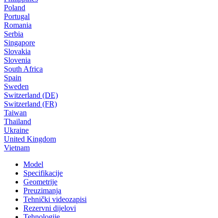
Poland
Portugal
Romania
Serbia
Singapore
Slovakia
Slovenia
South Africa
Spain
Sweden
Switzerland (DE)
Switzerland (FR)
Taiwan
Thailand
Ukraine
United Kingdom
Vietnam
Model
Specifikacije
Geometrije
Preuzimanja
Tehnički videozapisi
Rezervni dijelovi
Tehnologije