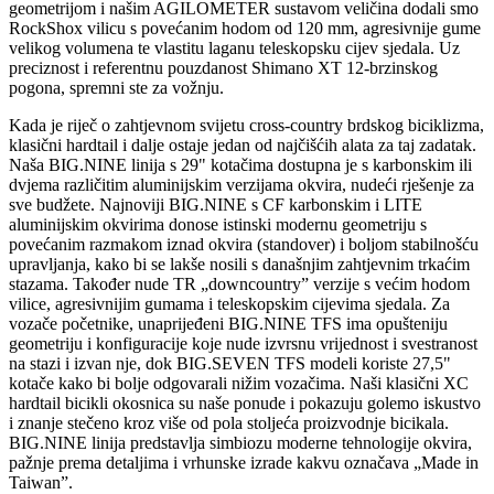
geometrijom i našim AGILOMETER sustavom veličina dodali smo
RockShox vilicu s povećanim hodom od 120 mm, agresivnije gume
velikog volumena te vlastitu laganu teleskopsku cijev sjedala. Uz
preciznost i referentnu pouzdanost Shimano XT 12-brzinskog
pogona, spremni ste za vožnju.
Kada je riječ o zahtjevnom svijetu cross-country brdskog biciklizma,
klasični hardtail i dalje ostaje jedan od najčišćih alata za taj zadatak.
Naša BIG.NINE linija s 29" kotačima dostupna je s karbonskim ili
dvjema različitim aluminijskim verzijama okvira, nudeći rješenje za
sve budžete. Najnoviji BIG.NINE s CF karbonskim i LITE
aluminijskim okvirima donose istinski modernu geometriju s
povećanim razmakom iznad okvira (standover) i boljom stabilnošću
upravljanja, kako bi se lakše nosili s današnjim zahtjevnim trkaćim
stazama. Također nude TR „downcountry” verzije s većim hodom
vilice, agresivnijim gumama i teleskopskim cijevima sjedala. Za
vozače početnike, unaprijeđeni BIG.NINE TFS ima opušteniju
geometriju i konfiguracije koje nude izvrsnu vrijednost i svestranost
na stazi i izvan nje, dok BIG.SEVEN TFS modeli koriste 27,5"
kotače kako bi bolje odgovarali nižim vozačima. Naši klasični XC
hardtail bicikli okosnica su naše ponude i pokazuju golemo iskustvo
i znanje stečeno kroz više od pola stoljeća proizvodnje bicikala.
BIG.NINE linija predstavlja simbiozu moderne tehnologije okvira,
pažnje prema detaljima i vrhunske izrade kakvu označava „Made in
Taiwan”.