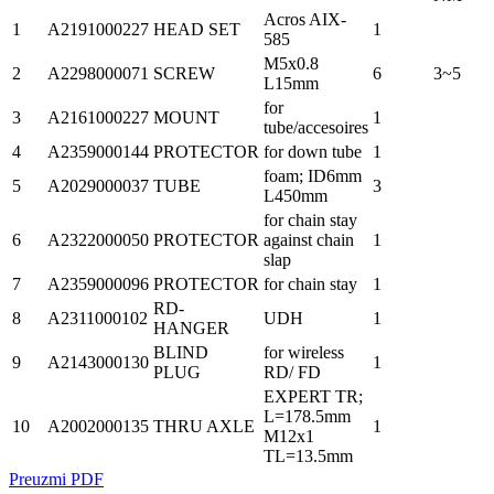
Acros AIX-
1
A2191000227
HEAD SET
1
585
M5x0.8
2
A2298000071
SCREW
6
3~5
L15mm
for
3
A2161000227
MOUNT
1
tube/accesoires
4
A2359000144
PROTECTOR
for down tube
1
foam; ID6mm
5
A2029000037
TUBE
3
L450mm
for chain stay
6
A2322000050
PROTECTOR
against chain
1
slap
7
A2359000096
PROTECTOR
for chain stay
1
RD-
8
A2311000102
UDH
1
HANGER
BLIND
for wireless
9
A2143000130
1
PLUG
RD/ FD
EXPERT TR;
L=178.5mm
10
A2002000135
THRU AXLE
1
M12x1
TL=13.5mm
Preuzmi PDF