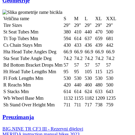
Geometrije
Veličina rame
S
M
L
XL
XXL
Tire Sizes
29"
29"
29"
29"
29"
St Seat Tubes Mm
380
410
440
470
500
Tt Top Tubes Mm
594
614
637
659
681
Cs Chain Stays Mm
430
433
436
439
442
Hta Head Tube Angles Deg
66.9
66.9
66.9
66.9
66.9
Sta Seat Tube Angle Deg
74.2
74.2
74.2
74.2
74.2
Bd Bottom Bracket Drops Mm
57
57
57
57
57
Ht Head Tube Lengths Mm
95
95
105
115
125
Fl Fork Lengths Mm
530
530
530
530
530
R Reachs Mm
420
440
460
480
500
S Stacks Mm
614
614
624
633
643
Wb Wheel Base Mm
1132
1155
1182
1209
1235
Sh Stand Over Height Mm
711
711
717
738
759
Preuzimanja
BIG.NINE TR CF3 III - Rezervni dijelovi
MERIDA instruction manual bikes 2023