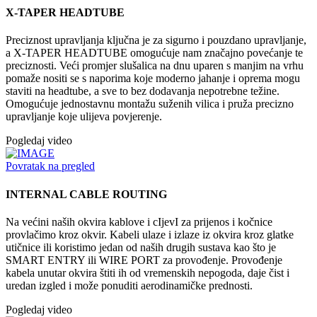
X-TAPER HEADTUBE
Preciznost upravljanja ključna je za sigurno i pouzdano upravljanje,
a X-TAPER HEADTUBE omogućuje nam značajno povećanje te
preciznosti. Veći promjer slušalica na dnu uparen s manjim na vrhu
pomaže nositi se s naporima koje moderno jahanje i oprema mogu
staviti na headtube, a sve to bez dodavanja nepotrebne težine.
Omogućuje jednostavnu montažu suženih vilica i pruža precizno
upravljanje koje ulijeva povjerenje.
Pogledaj video
Povratak na pregled
INTERNAL CABLE ROUTING
Na većini naših okvira kablove i cIjevI za prijenos i kočnice
provlačimo kroz okvir. Kabeli ulaze i izlaze iz okvira kroz glatke
utičnice ili koristimo jedan od naših drugih sustava kao što je
SMART ENTRY ili WIRE PORT za provođenje. Provođenje
kabela unutar okvira štiti ih od vremenskih nepogoda, daje čist i
uredan izgled i može ponuditi aerodinamičke prednosti.
Pogledaj video