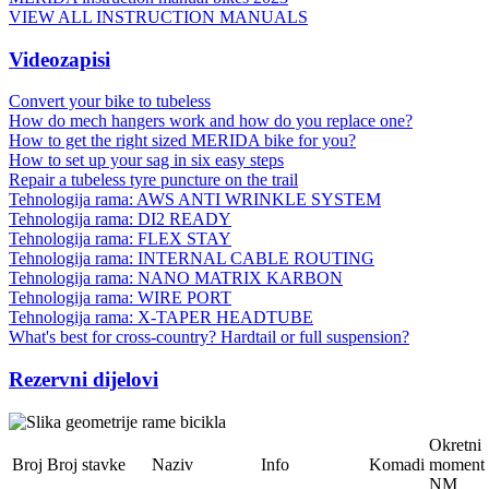
VIEW ALL INSTRUCTION MANUALS
Videozapisi
Convert your bike to tubeless
How do mech hangers work and how do you replace one?
How to get the right sized MERIDA bike for you?
How to set up your sag in six easy steps
Repair a tubeless tyre puncture on the trail
Tehnologija rama: AWS ANTI WRINKLE SYSTEM
Tehnologija rama: DI2 READY
Tehnologija rama: FLEX STAY
Tehnologija rama: INTERNAL CABLE ROUTING
Tehnologija rama: NANO MATRIX KARBON
Tehnologija rama: WIRE PORT
Tehnologija rama: X-TAPER HEADTUBE
What's best for cross-country? Hardtail or full suspension?
Rezervni dijelovi
Okretni
Broj
Broj stavke
Naziv
Info
Komadi
moment
NM