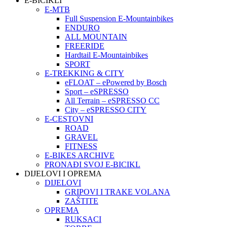
E-BICIKLI
E-MTB
Full Suspension E-Mountainbikes
ENDURO
ALL MOUNTAIN
FREERIDE
Hardtail E-Mountainbikes
SPORT
E-TREKKING & CITY
eFLOAT – ePowered by Bosch
Sport – eSPRESSO
All Terrain – eSPRESSO CC
City – eSPRESSO CITY
E-CESTOVNI
ROAD
GRAVEL
FITNESS
E-BIKES ARCHIVE
PRONAĐI SVOJ E-BICIKL
DIJELOVI I OPREMA
DIJELOVI
GRIPOVI I TRAKE VOLANA
ZAŠTITE
OPREMA
RUKSACI