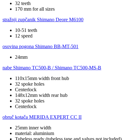
32 teeth
170 mm for all sizes
stražnji zupčanik
Shimano Deore M6100
10-51 teeth
12 speed
osovina pogona
Shimano BB-MT-501
24mm
nabe
Shimano TC500-B / Shimano TC500-MS-B
110x15mm width front hub
32 spoke holes
Centerlock
148x12mm width rear hub
32 spoke holes
Centerlock
obruč kotača
MERIDA EXPERT CC II
25mm inner width
material: aluminium
Tubeless ready (tubeless tape and valves not included)