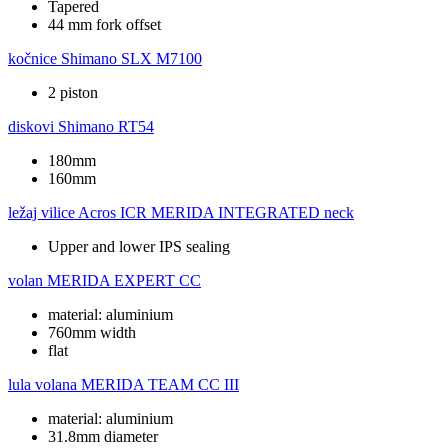
Tapered
44 mm fork offset
kočnice
Shimano SLX M7100
2 piston
diskovi
Shimano RT54
180mm
160mm
ležaj vilice
Acros ICR MERIDA INTEGRATED neck
Upper and lower IPS sealing
volan
MERIDA EXPERT CC
material: aluminium
760mm width
flat
lula volana
MERIDA TEAM CC III
material: aluminium
31.8mm diameter