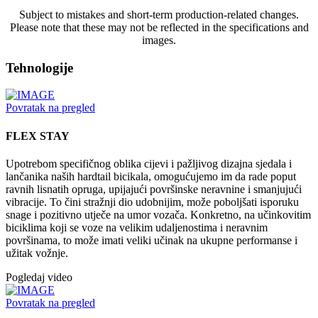
Subject to mistakes and short-term production-related changes.
Please note that these may not be reflected in the specifications and
images.
Tehnologije
Povratak na pregled
FLEX STAY
Upotrebom specifičnog oblika cijevi i pažljivog dizajna sjedala i
lančanika naših hardtail bicikala, omogućujemo im da rade poput
ravnih lisnatih opruga, upijajući površinske neravnine i smanjujući
vibracije. To čini stražnji dio udobnijim, može poboljšati isporuku
snage i pozitivno utječe na umor vozača. Konkretno, na učinkovitim
biciklima koji se voze na velikim udaljenostima i neravnim
površinama, to može imati veliki učinak na ukupne performanse i
užitak vožnje.
Pogledaj video
Povratak na pregled