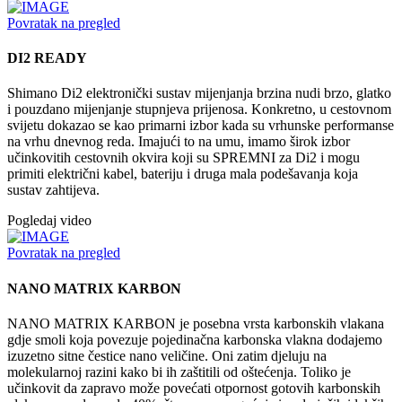
Povratak na pregled
DI2 READY
Shimano Di2 elektronički sustav mijenjanja brzina nudi brzo, glatko
i pouzdano mijenjanje stupnjeva prijenosa. Konkretno, u cestovnom
svijetu dokazao se kao primarni izbor kada su vrhunske performanse
na vrhu dnevnog reda. Imajući to na umu, imamo širok izbor
učinkovitih cestovnih okvira koji su SPREMNI za Di2 i mogu
primiti električni kabel, bateriju i druga mala podešavanja koja
sustav zahtijeva.
Pogledaj video
Povratak na pregled
NANO MATRIX KARBON
NANO MATRIX KARBON je posebna vrsta karbonskih vlakana
gdje smoli koja povezuje pojedinačna karbonska vlakna dodajemo
izuzetno sitne čestice nano veličine. Oni zatim djeluju na
molekularnoj razini kako bi ih zaštitili od oštećenja. Toliko je
učinkovit da zapravo može povećati otpornost gotovih karbonskih