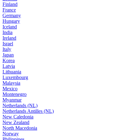
Finland
France
Germany
Hungary
Iceland
India
Ireland
Israel
Italy
Japan
Korea
Latvia
Lithuania
Luxembourg
Malaysia
Mexico
Montenegro
Myanmar
Netherlands (NL)
Netherlands Antilles (NL)
New Caledonia
New Zealand
North Macedonia
Norway
Philippines