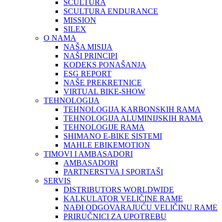
SCULTURA
SCULTURA ENDURANCE
MISSION
SILEX
O NAMA
NAŠA MISIJA
NAŠI PRINCIPI
KODEKS PONAŠANJA
ESG REPORT
NAŠE PREKRETNICE
VIRTUAL BIKE-SHOW
TEHNOLOGIJA
TEHNOLOGIJA KARBONSKIH RAMA
TEHNOLOGIJA ALUMINIJSKIH RAMA
TEHNOLOGIJE RAMA
SHIMANO E-BIKE SISTEMI
MAHLE EBIKEMOTION
TIMOVI I AMBASADORI
AMBASADORI
PARTNERSTVA I SPORTAŠI
SERVIS
DISTRIBUTORS WORLDWIDE
KALKULATOR VELIČINE RAME
NAĐI ODGOVARAJUĆU VELIČINU RAME
PRIRUČNICI ZA UPOTREBU