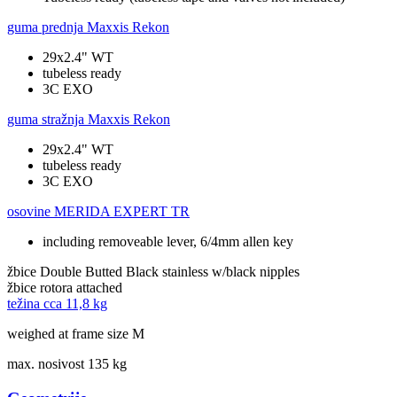
guma prednja
Maxxis Rekon
29x2.4" WT
tubeless ready
3C EXO
guma stražnja
Maxxis Rekon
29x2.4" WT
tubeless ready
3C EXO
osovine
MERIDA EXPERT TR
including removeable lever, 6/4mm allen key
žbice
Double Butted Black stainless w/black nipples
žbice rotora
attached
težina cca
11,8 kg
weighed at frame size M
max. nosivost
135 kg