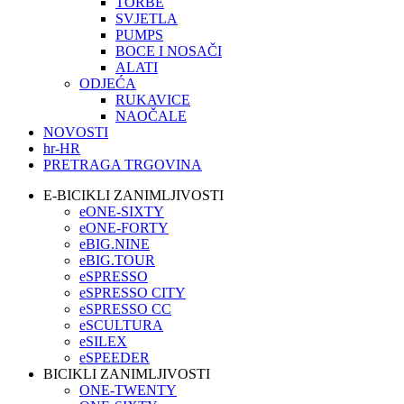
TORBE
SVJETLA
PUMPS
BOCE I NOSAČI
ALATI
ODJEĆA
RUKAVICE
NAOČALE
NOVOSTI
hr-HR
PRETRAGA TRGOVINA
E-BICIKLI ZANIMLJIVOSTI
eONE-SIXTY
eONE-FORTY
eBIG.NINE
eBIG.TOUR
eSPRESSO
eSPRESSO CITY
eSPRESSO CC
eSCULTURA
eSILEX
eSPEEDER
BICIKLI ZANIMLJIVOSTI
ONE-TWENTY