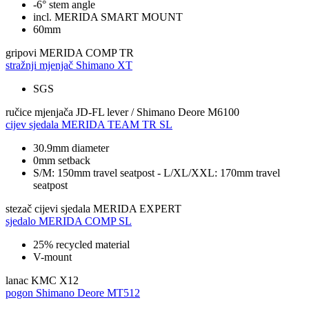
-6° stem angle
incl. MERIDA SMART MOUNT
60mm
gripovi
MERIDA COMP TR
stražnji mjenjač
Shimano XT
SGS
ručice mjenjača
JD-FL lever / Shimano Deore M6100
cijev sjedala
MERIDA TEAM TR SL
30.9mm diameter
0mm setback
S/M: 150mm travel seatpost - L/XL/XXL: 170mm travel
seatpost
stezač cijevi sjedala
MERIDA EXPERT
sjedalo
MERIDA COMP SL
25% recycled material
V-mount
lanac
KMC X12
pogon
Shimano Deore MT512