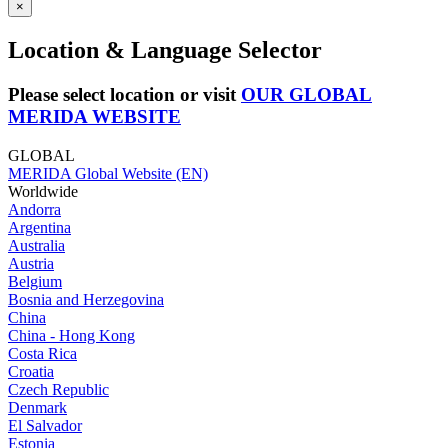
×
Location & Language Selector
Please select location or visit
OUR GLOBAL
MERIDA WEBSITE
GLOBAL
MERIDA Global Website (EN)
Worldwide
Andorra
Argentina
Australia
Austria
Belgium
Bosnia and Herzegovina
China
China - Hong Kong
Costa Rica
Croatia
Czech Republic
Denmark
El Salvador
Estonia