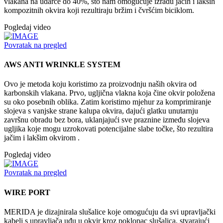
vlakana na udarce do 40%, što nam omogućuje izradu jačih i lakših
kompozitnih okvira koji rezultiraju bržim i čvršćim biciklom.
Pogledaj video
Povratak na pregled
AWS ANTI WRINKLE SYSTEM
Ovo je metoda koju koristimo za proizvodnju naših okvira od
karbonskih vlakana. Prvo, ugljična vlakna koja čine okvir položena
su oko posebnih oblika. Zatim koristimo mjehur za komprimiranje
slojeva s vanjske strane kalupa okvira, dajući glatku unutarnju
završnu obradu bez bora, uklanjajući sve praznine između slojeva
ugljika koje mogu uzrokovati potencijalne slabe točke, što rezultira
jačim i lakšim okvirom .
Pogledaj video
Povratak na pregled
WIRE PORT
MERIDA je dizajnirala slušalice koje omogućuju da svi upravljački
kabeli s upravljača uđu u okvir kroz poklopac slušalica, stvarajući