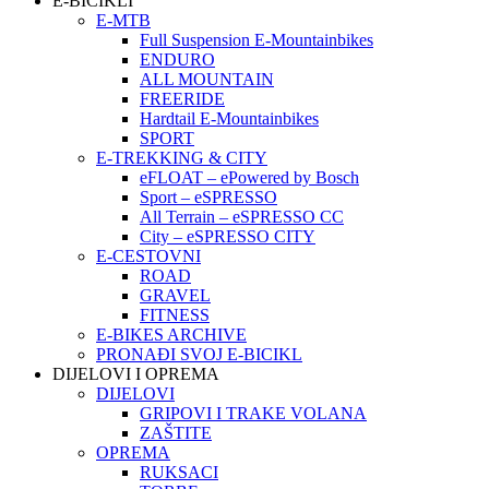
E-BICIKLI
E-MTB
Full Suspension E-Mountainbikes
ENDURO
ALL MOUNTAIN
FREERIDE
Hardtail E-Mountainbikes
SPORT
E-TREKKING & CITY
eFLOAT – ePowered by Bosch
Sport – eSPRESSO
All Terrain – eSPRESSO CC
City – eSPRESSO CITY
E-CESTOVNI
ROAD
GRAVEL
FITNESS
E-BIKES ARCHIVE
PRONAĐI SVOJ E-BICIKL
DIJELOVI I OPREMA
DIJELOVI
GRIPOVI I TRAKE VOLANA
ZAŠTITE
OPREMA
RUKSACI