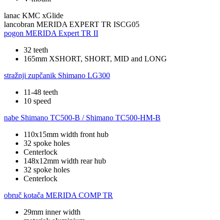
lanac
KMC xGlide
lancobran
MERIDA EXPERT TR ISCG05
pogon
MERIDA Expert TR II
32 teeth
165mm XSHORT, SHORT, MID and LONG
stražnji zupčanik
Shimano LG300
11-48 teeth
10 speed
nabe
Shimano TC500-B / Shimano TC500-HM-B
110x15mm width front hub
32 spoke holes
Centerlock
148x12mm width rear hub
32 spoke holes
Centerlock
obruč kotača
MERIDA COMP TR
29mm inner width