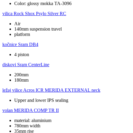
Color: glossy mokka TA-3096
vilica
Rock Shox Psylo Silver RC
Air
140mm suspension travel
platform
kočnice
Sram DB4
4 piston
diskovi
Sram CenterLine
200mm
180mm
ležaj vilice
Acros ICR MERIDA EXTERNAL neck
Upper and lower IPS sealing
volan
MERIDA COMP TR II
material: aluminium
780mm width
35mm rise