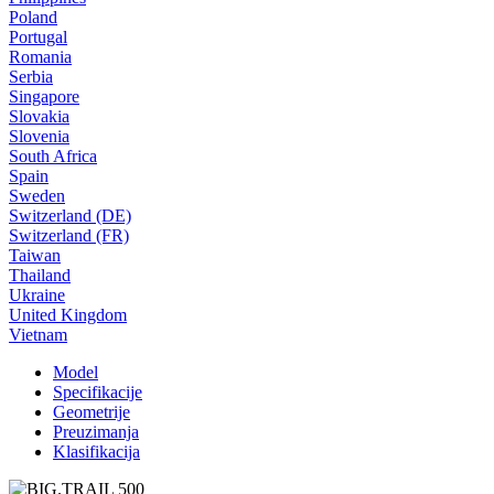
Poland
Portugal
Romania
Serbia
Singapore
Slovakia
Slovenia
South Africa
Spain
Sweden
Switzerland (DE)
Switzerland (FR)
Taiwan
Thailand
Ukraine
United Kingdom
Vietnam
Model
Specifikacije
Geometrije
Preuzimanja
Klasifikacija