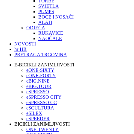
TORBE
SVJETLA
PUMPS
BOCE I NOSAČI
ALATI
ODJEĆA
RUKAVICE
NAOČALE
NOVOSTI
hr-HR
PRETRAGA TRGOVINA
E-BICIKLI ZANIMLJIVOSTI
eONE-SIXTY
eONE-FORTY
eBIG.NINE
eBIG.TOUR
eSPRESSO
eSPRESSO CITY
eSPRESSO CC
eSCULTURA
eSILEX
eSPEEDER
BICIKLI ZANIMLJIVOSTI
ONE-TWENTY