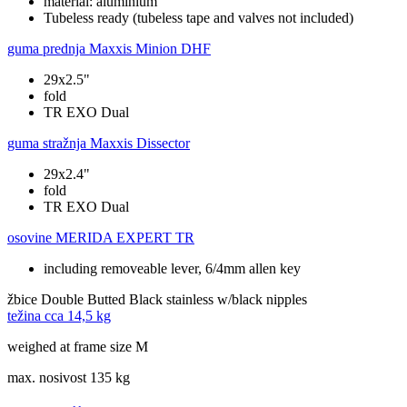
material: aluminium
Tubeless ready (tubeless tape and valves not included)
guma prednja
Maxxis Minion DHF
29x2.5"
fold
TR EXO Dual
guma stražnja
Maxxis Dissector
29x2.4"
fold
TR EXO Dual
osovine
MERIDA EXPERT TR
including removeable lever, 6/4mm allen key
žbice
Double Butted Black stainless w/black nipples
težina cca
14,5 kg
weighed at frame size M
max. nosivost
135 kg