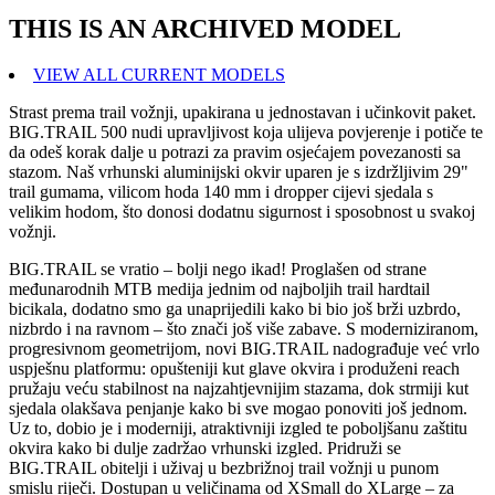
THIS IS AN ARCHIVED MODEL
VIEW ALL CURRENT MODELS
Strast prema trail vožnji, upakirana u jednostavan i učinkovit paket.
BIG.TRAIL 500 nudi upravljivost koja ulijeva povjerenje i potiče te
da odeš korak dalje u potrazi za pravim osjećajem povezanosti sa
stazom. Naš vrhunski aluminijski okvir uparen je s izdržljivim 29"
trail gumama, vilicom hoda 140 mm i dropper cijevi sjedala s
velikim hodom, što donosi dodatnu sigurnost i sposobnost u svakoj
vožnji.
BIG.TRAIL se vratio – bolji nego ikad! Proglašen od strane
međunarodnih MTB medija jednim od najboljih trail hardtail
bicikala, dodatno smo ga unaprijedili kako bi bio još brži uzbrdo,
nizbrdo i na ravnom – što znači još više zabave. S moderniziranom,
progresivnom geometrijom, novi BIG.TRAIL nadograđuje već vrlo
uspješnu platformu: opušteniji kut glave okvira i produženi reach
pružaju veću stabilnost na najzahtjevnijim stazama, dok strmiji kut
sjedala olakšava penjanje kako bi sve mogao ponoviti još jednom.
Uz to, dobio je i moderniji, atraktivniji izgled te poboljšanu zaštitu
okvira kako bi dulje zadržao vrhunski izgled. Pridruži se
BIG.TRAIL obitelji i uživaj u bezbrižnoj trail vožnji u punom
smislu riječi. Dostupan u veličinama od XSmall do XLarge – za