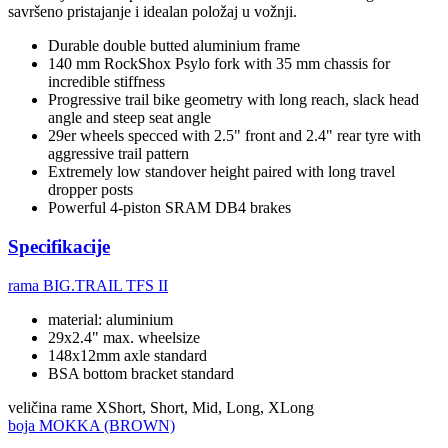
savršeno pristajanje i idealan položaj u vožnji.
Durable double butted aluminium frame
140 mm RockShox Psylo fork with 35 mm chassis for
incredible stiffness
Progressive trail bike geometry with long reach, slack head
angle and steep seat angle
29er wheels specced with 2.5" front and 2.4" rear tyre with
aggressive trail pattern
Extremely low standover height paired with long travel
dropper posts
Powerful 4-piston SRAM DB4 brakes
Specifikacije
rama
BIG.TRAIL TFS II
material: aluminium
29x2.4" max. wheelsize
148x12mm axle standard
BSA bottom bracket standard
veličina rame
XShort, Short, Mid, Long, XLong
boja
MOKKA (BROWN)