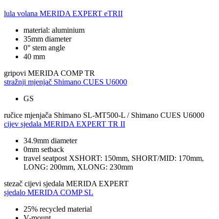
lula volana
MERIDA EXPERT eTRII
material: aluminium
35mm diameter
0° stem angle
40 mm
gripovi
MERIDA COMP TR
stražnji mjenjač
Shimano CUES U6000
GS
ručice mjenjača
Shimano SL-MT500-L / Shimano CUES U6000
cijev sjedala
MERIDA EXPERT TR II
34.9mm diameter
0mm setback
travel seatpost XSHORT: 150mm, SHORT/MID: 170mm,
LONG: 200mm, XLONG: 230mm
stezač cijevi sjedala
MERIDA EXPERT
sjedalo
MERIDA COMP SL
25% recycled material
V-mount