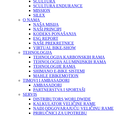
SCULTURA
SCULTURA ENDURANCE
MISSION
SILEX
O NAMA
NAŠA MISIJA
NAŠI PRINCIPI
KODEKS PONAŠANJA
ESG REPORT
NAŠE PREKRETNICE
VIRTUAL BIKE-SHOW
TEHNOLOGIJA
TEHNOLOGIJA KARBONSKIH RAMA
TEHNOLOGIJA ALUMINIJSKIH RAMA
TEHNOLOGIJE RAMA
SHIMANO E-BIKE SISTEMI
MAHLE EBIKEMOTION
TIMOVI I AMBASADORI
AMBASADORI
PARTNERSTVA I SPORTAŠI
SERVIS
DISTRIBUTORS WORLDWIDE
KALKULATOR VELIČINE RAME
NAĐI ODGOVARAJUĆU VELIČINU RAME
PRIRUČNICI ZA UPOTREBU