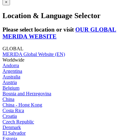
×
Location & Language Selector
Please select location or visit
OUR GLOBAL
MERIDA WEBSITE
GLOBAL
MERIDA Global Website (EN)
Worldwide
Andorra
Argentina
Australia
Austria
Belgium
Bosnia and Herzegovina
China
China - Hong Kong
Costa Rica
Croatia
Czech Republic
Denmark
El Salvador
Estonia