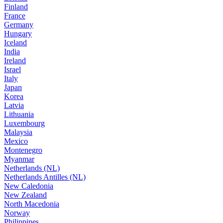
Finland
France
Germany
Hungary
Iceland
India
Ireland
Israel
Italy
Japan
Korea
Latvia
Lithuania
Luxembourg
Malaysia
Mexico
Montenegro
Myanmar
Netherlands (NL)
Netherlands Antilles (NL)
New Caledonia
New Zealand
North Macedonia
Norway
Philippines