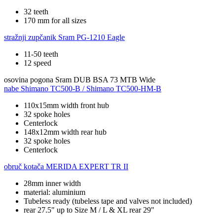
32 teeth
170 mm for all sizes
stražnji zupčanik
Sram PG-1210 Eagle
11-50 teeth
12 speed
osovina pogona
Sram DUB BSA 73 MTB Wide
nabe
Shimano TC500-B / Shimano TC500-HM-B
110x15mm width front hub
32 spoke holes
Centerlock
148x12mm width rear hub
32 spoke holes
Centerlock
obruč kotača
MERIDA EXPERT TR II
28mm inner width
material: aluminium
Tubeless ready (tubeless tape and valves not included)
rear 27.5" up to Size M / L & XL rear 29"