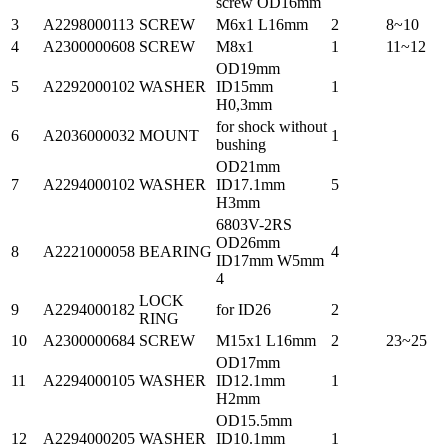
screw OD16mm
3
A2298000113
SCREW
M6x1 L16mm
2
8~10
4
A2300000608
SCREW
M8x1
1
11~12
OD19mm
5
A2292000102
WASHER
ID15mm
1
H0,3mm
for shock without
6
A2036000032
MOUNT
1
bushing
OD21mm
7
A2294000102
WASHER
ID17.1mm
5
H3mm
6803V-2RS
OD26mm
8
A2221000058
BEARING
4
ID17mm W5mm
4
LOCK
9
A2294000182
for ID26
2
RING
10
A2300000684
SCREW
M15x1 L16mm
2
23~25
OD17mm
11
A2294000105
WASHER
ID12.1mm
1
H2mm
OD15.5mm
12
A2294000205
WASHER
ID10.1mm
1