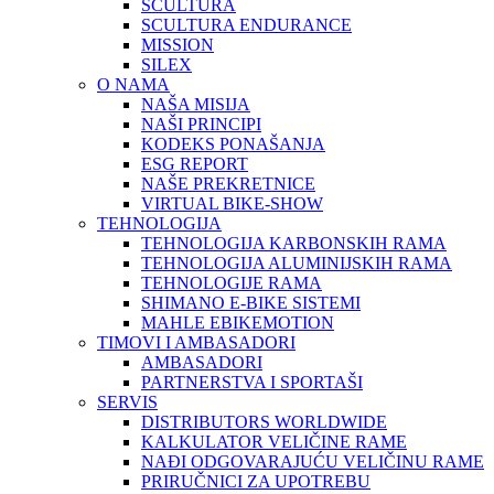
SCULTURA
SCULTURA ENDURANCE
MISSION
SILEX
O NAMA
NAŠA MISIJA
NAŠI PRINCIPI
KODEKS PONAŠANJA
ESG REPORT
NAŠE PREKRETNICE
VIRTUAL BIKE-SHOW
TEHNOLOGIJA
TEHNOLOGIJA KARBONSKIH RAMA
TEHNOLOGIJA ALUMINIJSKIH RAMA
TEHNOLOGIJE RAMA
SHIMANO E-BIKE SISTEMI
MAHLE EBIKEMOTION
TIMOVI I AMBASADORI
AMBASADORI
PARTNERSTVA I SPORTAŠI
SERVIS
DISTRIBUTORS WORLDWIDE
KALKULATOR VELIČINE RAME
NAĐI ODGOVARAJUĆU VELIČINU RAME
PRIRUČNICI ZA UPOTREBU