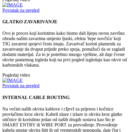
Povratak na pregled
GLATKO ZAVARIVANJE
Ovo je proces koji koristimo kako bismo dali lijepu ravnu završnu
obradu našim zavarima umjesto ljuski, efekta 'hrpe novčića' koji
TIG zavareni spojevi često imaju. Zavarivač koristi plamenik za
zavarivanje da dvaput prijeđe preko spoja, pomažući da se zagladi
dodatni materijal. Za to je potrebno mnogo vještine, ali daje čvrste
okvire pametnog izgleda koji na prvi pogled izgledaju kao okvir od
karbonskih vlakana.
Pogledaj video
Povratak na pregled
INTERNAL CABLE ROUTING
Na većini naših okvira kablove i cIjevI za prijenos i kočnice
provlačimo kroz okvir. Kabeli ulaze i izlaze iz okvira kroz glatke
utičnice ili koristimo jedan od naših drugih sustava kao što je
SMART ENTRY ili WIRE PORT za provođenje. Provođenje
kabela unutar okvira štiti ih od vremenskih nepogoda, daje čist i