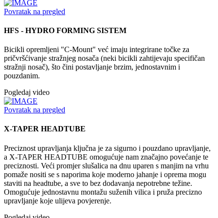
Povratak na pregled
HFS - HYDRO FORMING SISTEM
Bicikli opremljeni "C-Mount" već imaju integrirane točke za
pričvršćivanje stražnjeg nosača (neki bicikli zahtijevaju specifičan
stražnji nosač), što čini postavljanje brzim, jednostavnim i
pouzdanim.
Pogledaj video
Povratak na pregled
X-TAPER HEADTUBE
Preciznost upravljanja ključna je za sigurno i pouzdano upravljanje,
a X-TAPER HEADTUBE omogućuje nam značajno povećanje te
preciznosti. Veći promjer slušalica na dnu uparen s manjim na vrhu
pomaže nositi se s naporima koje moderno jahanje i oprema mogu
staviti na headtube, a sve to bez dodavanja nepotrebne težine.
Omogućuje jednostavnu montažu suženih vilica i pruža precizno
upravljanje koje ulijeva povjerenje.
Pogledaj video