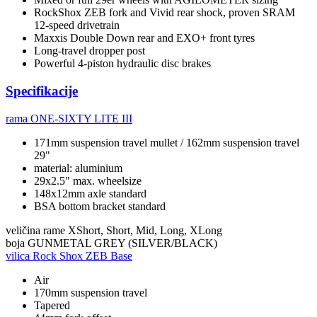
RockShox ZEB fork and Vivid rear shock, proven SRAM
12-speed drivetrain
Maxxis Double Down rear and EXO+ front tyres
Long-travel dropper post
Powerful 4-piston hydraulic disc brakes
Specifikacije
rama
ONE-SIXTY LITE III
171mm suspension travel mullet / 162mm suspension travel
29"
material: aluminium
29x2.5" max. wheelsize
148x12mm axle standard
BSA bottom bracket standard
veličina rame
XShort, Short, Mid, Long, XLong
boja
GUNMETAL GREY (SILVER/BLACK)
vilica
Rock Shox ZEB Base
Air
170mm suspension travel
Tapered