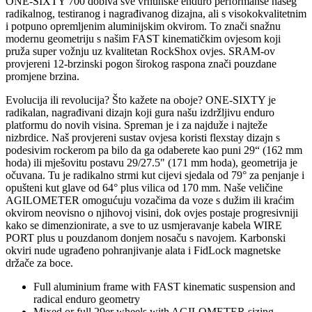
ONE-SIXTY 700 dobiva sve vrhunske enduro performanse našeg
radikalnog, testiranog i nagrađivanog dizajna, ali s visokokvalitetnim
i potpuno opremljenim aluminijskim okvirom. To znači snažnu
modernu geometriju s našim FAST kinematičkim ovjesom koji
pruža super vožnju uz kvalitetan RockShox ovjes. SRAM-ov
provjereni 12-brzinski pogon širokog raspona znači pouzdane
promjene brzina.
Evolucija ili revolucija? Što kažete na oboje? ONE-SIXTY je
radikalan, nagrađivani dizajn koji gura našu izdržljivu enduro
platformu do novih visina. Spreman je i za najduže i najteže
nizbrdice. Naš provjereni sustav ovjesa koristi flexstay dizajn s
podesivim rockerom pa bilo da ga odaberete kao puni 29“ (162 mm
hoda) ili mješovitu postavu 29/27.5" (171 mm hoda), geometrija je
očuvana. Tu je radikalno strmi kut cijevi sjedala od 79° za penjanje i
opušteni kut glave od 64° plus vilica od 170 mm. Naše veličine
AGILOMETER omogućuju vozačima da voze s dužim ili kraćim
okvirom neovisno o njihovoj visini, dok ovjes postaje progresivniji
kako se dimenzionirate, a sve to uz usmjeravanje kabela WIRE
PORT plus u pouzdanom donjem nosaču s navojem. Karbonski
okviri nude ugrađeno pohranjivanje alata i FidLock magnetske
držače za boce.
Full aluminium frame with FAST kinematic suspension and
radical enduro geometry
Mixed or full 29er wheels with AGILOMETER sizing