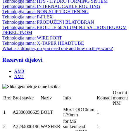
Tehnologija rama: HFS - HYDRO FORMING SISTEM
Tehnologija rama: INTERNAL CABLE ROUTING
Tehnologija rama: NON-SLIP TIGHTENING
Tehnologija rama: P-FLEX
Tehnologija rama: PRODUŽENI BLATOBRAN
Tehnologija rama: PROLITE 66 ALUMINIJ SA TROSTRUKOM
DEBELJINOM
Tehnologija rama: WIRE PORT
Tehnologija rama: X-TAPER HEADTUBE
What is a dropper, do you need one and how do they work?
Rezervni dijelovi
AM0
AM1
Okretni
Broj
Broj stavke
Naziv
Info
Komadi
moment
NM
M6x1 OD10mm
1
A2300000625
BOLT
1
L39mm
for M6
2
A2294000196
WASHER
sunkenhead
1