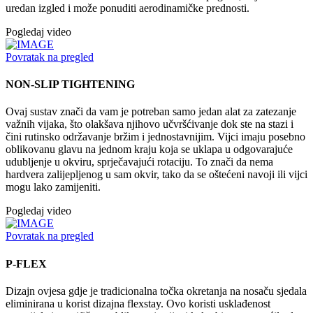
uredan izgled i može ponuditi aerodinamičke prednosti.
Pogledaj video
Povratak na pregled
NON-SLIP TIGHTENING
Ovaj sustav znači da vam je potreban samo jedan alat za zatezanje
važnih vijaka, što olakšava njihovo učvršćivanje dok ste na stazi i
čini rutinsko održavanje bržim i jednostavnijim. Vijci imaju posebno
oblikovanu glavu na jednom kraju koja se uklapa u odgovarajuće
udubljenje u okviru, sprječavajući rotaciju. To znači da nema
hardvera zalijepljenog u sam okvir, tako da se oštećeni navoji ili vijci
mogu lako zamijeniti.
Pogledaj video
Povratak na pregled
P-FLEX
Dizajn ovjesa gdje je tradicionalna točka okretanja na nosaču sjedala
eliminirana u korist dizajna flexstay. Ovo koristi usklađenost