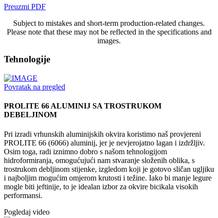
Preuzmi PDF
Subject to mistakes and short-term production-related changes.
Please note that these may not be reflected in the specifications and
images.
Tehnologije
Povratak na pregled
PROLITE 66 ALUMINIJ SA TROSTRUKOM
DEBELJINOM
Pri izradi vrhunskih aluminijskih okvira koristimo naš provjereni
PROLITE 66 (6066) aluminij, jer je nevjerojatno lagan i izdržljiv.
Osim toga, radi iznimno dobro s našom tehnologijom
hidroformiranja, omogućujući nam stvaranje složenih oblika, s
trostrukom debljinom stijenke, izgledom koji je gotovo sličan ugljiku
i najboljim mogućim omjerom krutosti i težine. Iako bi manje legure
mogle biti jeftinije, to je idealan izbor za okvire bicikala visokih
performansi.
Pogledaj video