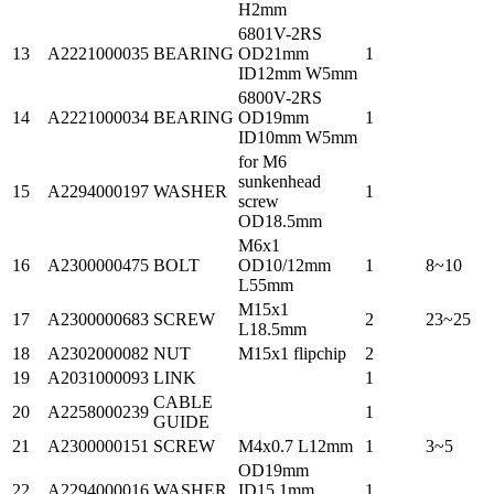
H2mm
6801V-2RS
13
A2221000035
BEARING
OD21mm
1
ID12mm W5mm
6800V-2RS
14
A2221000034
BEARING
OD19mm
1
ID10mm W5mm
for M6
sunkenhead
15
A2294000197
WASHER
1
screw
OD18.5mm
M6x1
16
A2300000475
BOLT
OD10/12mm
1
8~10
L55mm
M15x1
17
A2300000683
SCREW
2
23~25
L18.5mm
18
A2302000082
NUT
M15x1 flipchip
2
19
A2031000093
LINK
1
CABLE
20
A2258000239
1
GUIDE
21
A2300000151
SCREW
M4x0.7 L12mm
1
3~5
OD19mm
22
A2294000016
WASHER
ID15.1mm
1