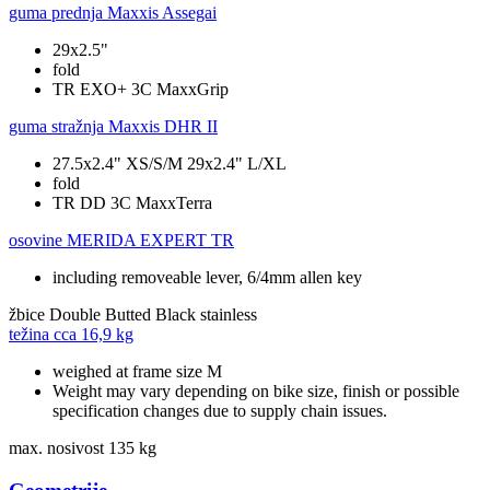
guma prednja
Maxxis Assegai
29x2.5"
fold
TR EXO+ 3C MaxxGrip
guma stražnja
Maxxis DHR II
27.5x2.4" XS/S/M 29x2.4" L/XL
fold
TR DD 3C MaxxTerra
osovine
MERIDA EXPERT TR
including removeable lever, 6/4mm allen key
žbice
Double Butted Black stainless
težina cca
16,9 kg
weighed at frame size M
Weight may vary depending on bike size, finish or possible
specification changes due to supply chain issues.
max. nosivost
135 kg