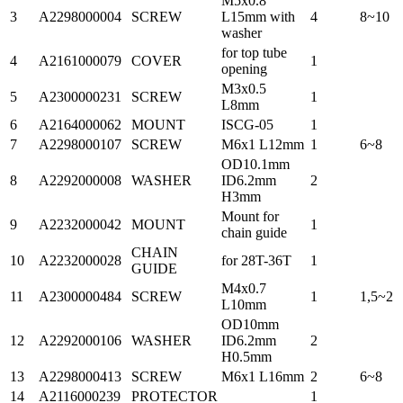
M5x0.8
3
A2298000004
SCREW
L15mm with
4
8~10
washer
for top tube
4
A2161000079
COVER
1
opening
M3x0.5
5
A2300000231
SCREW
1
L8mm
6
A2164000062
MOUNT
ISCG-05
1
7
A2298000107
SCREW
M6x1 L12mm
1
6~8
OD10.1mm
8
A2292000008
WASHER
ID6.2mm
2
H3mm
Mount for
9
A2232000042
MOUNT
1
chain guide
CHAIN
10
A2232000028
for 28T-36T
1
GUIDE
M4x0.7
11
A2300000484
SCREW
1
1,5~2
L10mm
OD10mm
12
A2292000106
WASHER
ID6.2mm
2
H0.5mm
13
A2298000413
SCREW
M6x1 L16mm
2
6~8
14
A2116000239
PROTECTOR
1