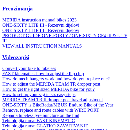
Preuzimanja
MERIDA instruction manual bikes 2023
ONE-SIXTY LITE III - Rezervni dijelovi
ONE-SIXTY LITE III - Rezervni dijelovi
PRODUCT GUIDE ONE-FORTY / ONE-SIXTY CF4 III & LITE
III
VIEW ALL INSTRUCTION MANUALS
Videozapisi
Convert your bike to tubeless
FAST kinematic - how to adjust the flip chip
How do mech hangers work and how do you replace one?
How to adjust the MERIDA TEAM TR dropper post
How to get the right sized MERIDA bike for you?
How to set up your sag in six easy steps
MERIDA TEAM TR II dropper post travel adjustment
ONE-SIXTY is BikeRadar/MBUK Enduro Bike of the Year
Remove, replace and route cables with WIRE PORT
Repair a tubeless tyre puncture on the trail
Tehnologija rama: FAST KINEMATIC
Tehnologija rama: GLATKO ZAVARIVANJE