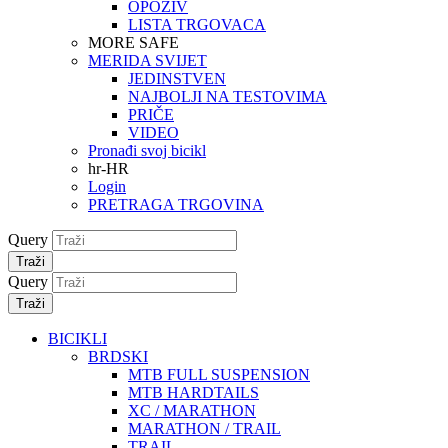
OPOZIV
LISTA TRGOVACA
MORE SAFE
MERIDA SVIJET
JEDINSTVEN
NAJBOLJI NA TESTOVIMA
PRIČE
VIDEO
Pronađi svoj bicikl
hr-HR
Login
PRETRAGA TRGOVINA
Query
Traži
Query
Traži
BICIKLI
BRDSKI
MTB FULL SUSPENSION
MTB HARDTAILS
XC / MARATHON
MARATHON / TRAIL
TRAIL