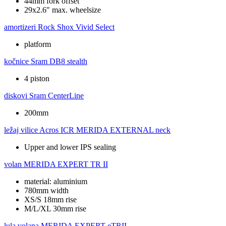
44mm fork offset
29x2.6" max. wheelsize
amortizeri
Rock Shox Vivid Select
platform
kočnice
Sram DB8 stealth
4 piston
diskovi
Sram CenterLine
200mm
ležaj vilice
Acros ICR MERIDA EXTERNAL neck
Upper and lower IPS sealing
volan
MERIDA EXPERT TR II
material: aluminium
780mm width
XS/S 18mm rise
M/L/XL 30mm rise
lula volana
MERIDA EXPERT eTRII