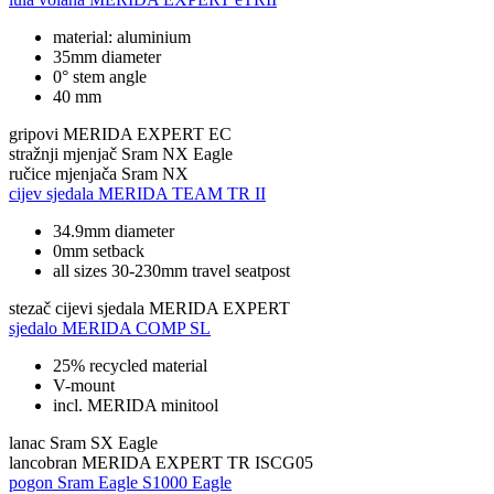
material: aluminium
35mm diameter
0° stem angle
40 mm
gripovi
MERIDA EXPERT EC
stražnji mjenjač
Sram NX Eagle
ručice mjenjača
Sram NX
cijev sjedala
MERIDA TEAM TR II
34.9mm diameter
0mm setback
all sizes 30-230mm travel seatpost
stezač cijevi sjedala
MERIDA EXPERT
sjedalo
MERIDA COMP SL
25% recycled material
V-mount
incl. MERIDA minitool
lanac
Sram SX Eagle
lancobran
MERIDA EXPERT TR ISCG05
pogon
Sram Eagle S1000 Eagle