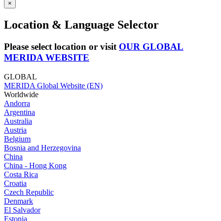
×
Location & Language Selector
Please select location or visit
OUR GLOBAL
MERIDA WEBSITE
GLOBAL
MERIDA Global Website (EN)
Worldwide
Andorra
Argentina
Australia
Austria
Belgium
Bosnia and Herzegovina
China
China - Hong Kong
Costa Rica
Croatia
Czech Republic
Denmark
El Salvador
Estonia