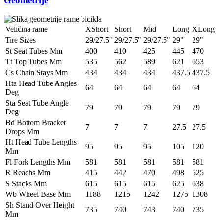
Geometrije
Veličina rame
XShort
Short
Mid
Long
XLong
Tire Sizes
29/27.5"
29/27.5"
29/27.5"
29"
29"
St Seat Tubes Mm
400
410
425
445
470
Tt Top Tubes Mm
535
562
589
621
653
Cs Chain Stays Mm
434
434
434
437.5
437.5
Hta Head Tube Angles
64
64
64
64
64
Deg
Sta Seat Tube Angle
79
79
79
79
79
Deg
Bd Bottom Bracket
7
7
7
27.5
27.5
Drops Mm
Ht Head Tube Lengths
95
95
95
105
120
Mm
Fl Fork Lengths Mm
581
581
581
581
581
R Reachs Mm
415
442
470
498
525
S Stacks Mm
615
615
615
625
638
Wb Wheel Base Mm
1188
1215
1242
1275
1308
Sh Stand Over Height
735
740
743
740
735
Mm