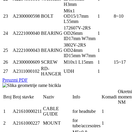
H3mm
M6x1
23
A2300000598
BOLT
OD15/17mm
1
8~10
L55mm
172607V-2RS
24
A2221000040
BEARING
OD26mm
1
ID17mm W7mm
3802V-2RS
25
A2221000043
BEARING
OD24mm
1
ID15mm W7mm
26
A2300000609
SCREW
M10x1 L15mm
1
15~17
RD-
27
A2311000102
UDH
1
HANGER
Preuzmi PDF
Okretni
Broj
Broj stavke
Naziv
Info
Komadi
momen
NM
CABLE
1
A21610000211
for headtube
1
GUIDE
for
2
A2161000227
MOUNT
1
tube/accesoires