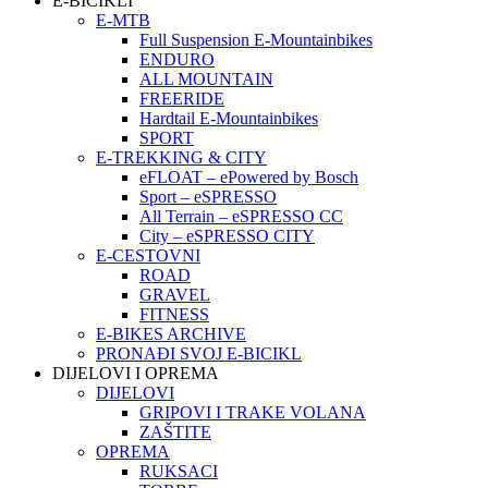
E-BICIKLI
E-MTB
Full Suspension E-Mountainbikes
ENDURO
ALL MOUNTAIN
FREERIDE
Hardtail E-Mountainbikes
SPORT
E-TREKKING & CITY
eFLOAT – ePowered by Bosch
Sport – eSPRESSO
All Terrain – eSPRESSO CC
City – eSPRESSO CITY
E-CESTOVNI
ROAD
GRAVEL
FITNESS
E-BIKES ARCHIVE
PRONAĐI SVOJ E-BICIKL
DIJELOVI I OPREMA
DIJELOVI
GRIPOVI I TRAKE VOLANA
ZAŠTITE
OPREMA
RUKSACI