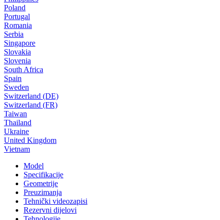
Poland
Portugal
Romania
Serbia
Singapore
Slovakia
Slovenia
South Africa
Spain
Sweden
Switzerland (DE)
Switzerland (FR)
Taiwan
Thailand
Ukraine
United Kingdom
Vietnam
Model
Specifikacije
Geometrije
Preuzimanja
Tehnički videozapisi
Rezervni dijelovi
Tehnologije