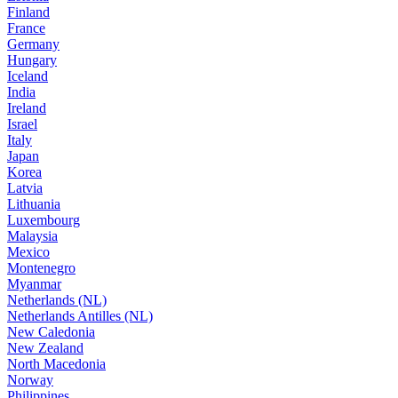
Finland
France
Germany
Hungary
Iceland
India
Ireland
Israel
Italy
Japan
Korea
Latvia
Lithuania
Luxembourg
Malaysia
Mexico
Montenegro
Myanmar
Netherlands (NL)
Netherlands Antilles (NL)
New Caledonia
New Zealand
North Macedonia
Norway
Philippines