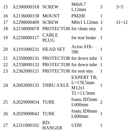
M4x0.7
15
A2300000318
SCREW
3
3~5
L12mm
16
A2136000158
MOUNT
PM200
1
17
A2298000409
SCREW
M6x1 L12mm
3
11~12
18
A2158000078
PROTECTOR
for chain stay
1
CABLE
19
A2258000117
for rear brake
1
PLUG
Acros AIX-
20
A2191000231
HEAD SET
1
586
21
A2358000131
PROTECTOR
for down tube
1
22
A2358000132
PROTECTOR
for down tube
1
23
A2362000121
PROTECTOR
for seat stay
1
EXPERT TR;
L=178.5mm
24
A2002000135
THRU AXLE
1
M12x1
TL=13.5mm
foam; ID5mm
25
A2029000034
TUBE
2
L600mm
foam; ID6mm
26
A2029000042
TUBE
1
L600mm
RD-
27
A2311000102
UDH
1
HANGER