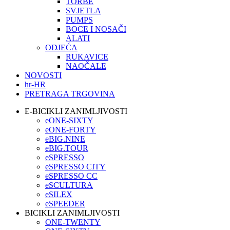
TORBE
SVJETLA
PUMPS
BOCE I NOSAČI
ALATI
ODJEĆA
RUKAVICE
NAOČALE
NOVOSTI
hr-HR
PRETRAGA TRGOVINA
E-BICIKLI ZANIMLJIVOSTI
eONE-SIXTY
eONE-FORTY
eBIG.NINE
eBIG.TOUR
eSPRESSO
eSPRESSO CITY
eSPRESSO CC
eSCULTURA
eSILEX
eSPEEDER
BICIKLI ZANIMLJIVOSTI
ONE-TWENTY