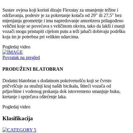
Sustav ovjesa koji koristi dizajn Flexstay za smanjenje težine i
održavanja, podesiv je za pokretanje kotača od 29" ili 27,5" bez
mijenjanja geometrije i ima napredovanje amortizera prilagođeno
veličini koje se povećava s veličinom okvira, tako da lakši i manji
vozači mogu pristupiti cijelom putu a teži jahači dobivaju podršku
koja im je potrebna pri velikim udarcima.
Pogledaj video
Povratak na pregled
PRODUŽENI BLATOBRAN
Dodatni blatobran s dodatnom pokrivenošću koji se čvrsto
pričvršćuje za stražnji kraj naših bicikala, štiteći vozača od
prljavštine i vodenog prskanja dok istovremeno smanjuje buku,
kretanje i sprječava oštećenje laka.
Pogledaj video
Klasifikacija