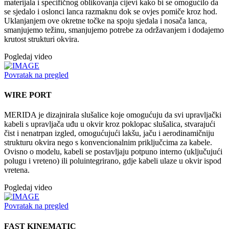
materijala i specifičnog oblikovanja cijevi kako bi se omogućilo da
se sjedalo i oslonci lanca razmaknu dok se ovjes pomiče kroz hod.
Uklanjanjem ove okretne točke na spoju sjedala i nosača lanca,
smanjujemo težinu, smanjujemo potrebe za održavanjem i dodajemo
krutost strukturi okvira.
Pogledaj video
Povratak na pregled
WIRE PORT
MERIDA je dizajnirala slušalice koje omogućuju da svi upravljački
kabeli s upravljača uđu u okvir kroz poklopac slušalica, stvarajući
čist i nenatrpan izgled, omogućujući lakšu, jaču i aerodinamičniju
strukturu okvira nego s konvencionalnim priključcima za kabele.
Ovisno o modelu, kabeli se postavljaju potpuno interno (uključujući
polugu i vreteno) ili poluintegrirano, gdje kabeli ulaze u okvir ispod
vretena.
Pogledaj video
Povratak na pregled
FAST KINEMATIC