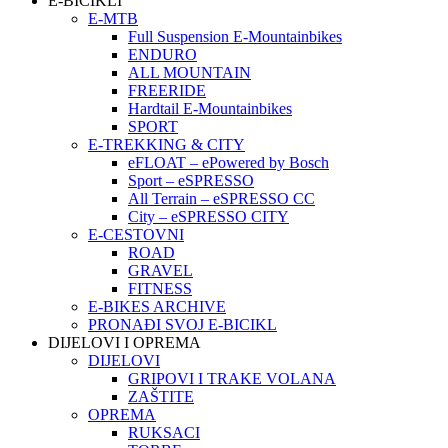
E-BICIKLI
E-MTB
Full Suspension E-Mountainbikes
ENDURO
ALL MOUNTAIN
FREERIDE
Hardtail E-Mountainbikes
SPORT
E-TREKKING & CITY
eFLOAT – ePowered by Bosch
Sport – eSPRESSO
All Terrain – eSPRESSO CC
City – eSPRESSO CITY
E-CESTOVNI
ROAD
GRAVEL
FITNESS
E-BIKES ARCHIVE
PRONAĐI SVOJ E-BICIKL
DIJELOVI I OPREMA
DIJELOVI
GRIPOVI I TRAKE VOLANA
ZAŠTITE
OPREMA
RUKSACI