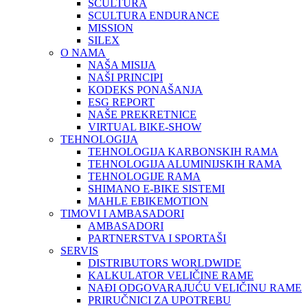
SCULTURA
SCULTURA ENDURANCE
MISSION
SILEX
O NAMA
NAŠA MISIJA
NAŠI PRINCIPI
KODEKS PONAŠANJA
ESG REPORT
NAŠE PREKRETNICE
VIRTUAL BIKE-SHOW
TEHNOLOGIJA
TEHNOLOGIJA KARBONSKIH RAMA
TEHNOLOGIJA ALUMINIJSKIH RAMA
TEHNOLOGIJE RAMA
SHIMANO E-BIKE SISTEMI
MAHLE EBIKEMOTION
TIMOVI I AMBASADORI
AMBASADORI
PARTNERSTVA I SPORTAŠI
SERVIS
DISTRIBUTORS WORLDWIDE
KALKULATOR VELIČINE RAME
NAĐI ODGOVARAJUĆU VELIČINU RAME
PRIRUČNICI ZA UPOTREBU