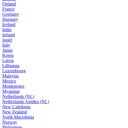
Finland
France
Germany
Hungary
Iceland
India
Ireland
Israel
Italy
Japan
Korea
Latvia
Lithuania
Luxembourg
Malaysia
Mexico
Montenegro
Myanmar
Netherlands (NL)
Netherlands Antilles (NL)
New Caledonia
New Zealand
North Macedonia
Norway
Philippines