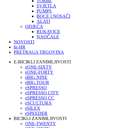
TORBE
SVJETLA
PUMPS
BOCE I NOSAČI
ALATI
ODJEĆA
RUKAVICE
NAOČALE
NOVOSTI
hr-HR
PRETRAGA TRGOVINA
E-BICIKLI ZANIMLJIVOSTI
eONE-SIXTY
eONE-FORTY
eBIG.NINE
eBIG.TOUR
eSPRESSO
eSPRESSO CITY
eSPRESSO CC
eSCULTURA
eSILEX
eSPEEDER
BICIKLI ZANIMLJIVOSTI
ONE-TWENTY