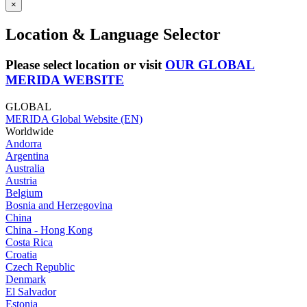
×
Location & Language Selector
Please select location or visit
OUR GLOBAL
MERIDA WEBSITE
GLOBAL
MERIDA Global Website (EN)
Worldwide
Andorra
Argentina
Australia
Austria
Belgium
Bosnia and Herzegovina
China
China - Hong Kong
Costa Rica
Croatia
Czech Republic
Denmark
El Salvador
Estonia