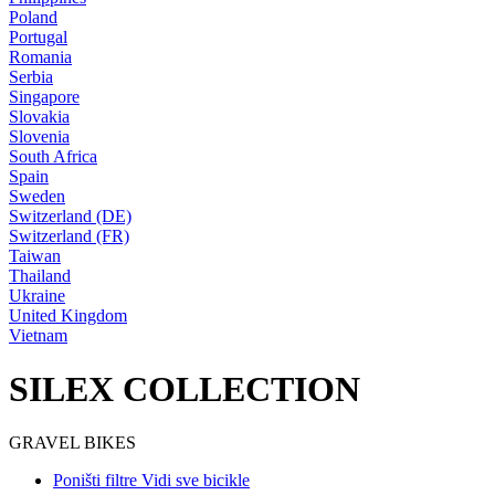
Poland
Portugal
Romania
Serbia
Singapore
Slovakia
Slovenia
South Africa
Spain
Sweden
Switzerland (DE)
Switzerland (FR)
Taiwan
Thailand
Ukraine
United Kingdom
Vietnam
SILEX COLLECTION
GRAVEL BIKES
Poništi filtre
Vidi sve bicikle