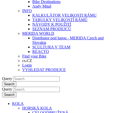
Bike Destinations
Andy Mitaš
INFO
KALKULÁTOR VELIKOSTI RÁMU
TABULKY VELIKOSTÍ RÁMŮ
NÁVODY K POUŽITÍ
SEZNAM PRODEJCŮ
MERIDA WORLD
Distributor pod lupou - MERIDA Czech and
Slovakia
SCULTURA V TEAM
REACTO
Find your Bike
cs-CZ
Login
VYHLEDAT PRODEJCE
Query
Search
Query
Search
KOLA
HORSKÁ KOLA
CELOODPRUŽENÁ