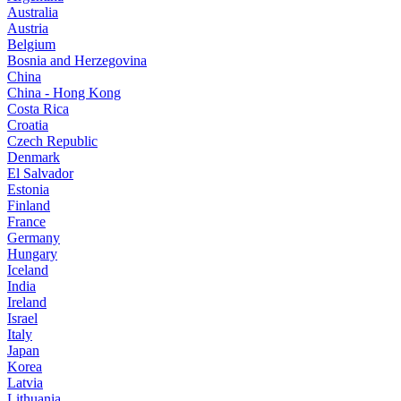
Australia
Austria
Belgium
Bosnia and Herzegovina
China
China - Hong Kong
Costa Rica
Croatia
Czech Republic
Denmark
El Salvador
Estonia
Finland
France
Germany
Hungary
Iceland
India
Ireland
Israel
Italy
Japan
Korea
Latvia
Lithuania