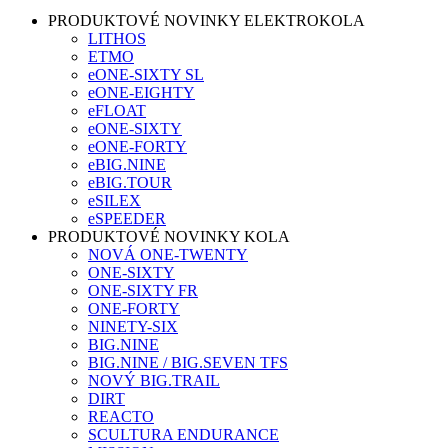
PRODUKTOVÉ NOVINKY ELEKTROKOLA
LITHOS
ETMO
eONE-SIXTY SL
eONE-EIGHTY
eFLOAT
eONE-SIXTY
eONE-FORTY
eBIG.NINE
eBIG.TOUR
eSILEX
eSPEEDER
PRODUKTOVÉ NOVINKY KOLA
NOVÁ ONE-TWENTY
ONE-SIXTY
ONE-SIXTY FR
ONE-FORTY
NINETY-SIX
BIG.NINE
BIG.NINE / BIG.SEVEN TFS
NOVÝ BIG.TRAIL
DIRT
REACTO
SCULTURA ENDURANCE