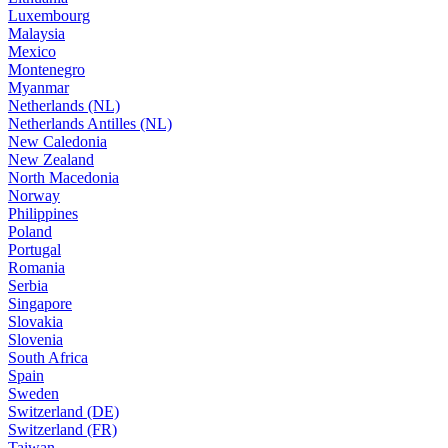
Luxembourg
Malaysia
Mexico
Montenegro
Myanmar
Netherlands (NL)
Netherlands Antilles (NL)
New Caledonia
New Zealand
North Macedonia
Norway
Philippines
Poland
Portugal
Romania
Serbia
Singapore
Slovakia
Slovenia
South Africa
Spain
Sweden
Switzerland (DE)
Switzerland (FR)
Taiwan