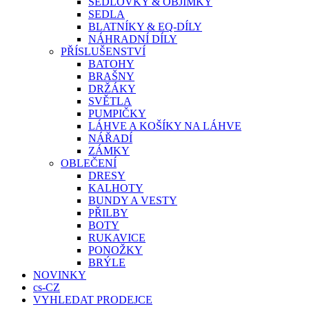
SEDLOVKY & OBJÍMKY
SEDLA
BLATNÍKY & EQ-DÍLY
NÁHRADNÍ DÍLY
PŘÍSLUŠENSTVÍ
BATOHY
BRAŠNY
DRŽÁKY
SVĚTLA
PUMPIČKY
LÁHVE A KOŠÍKY NA LÁHVE
NÁŘADÍ
ZÁMKY
OBLEČENÍ
DRESY
KALHOTY
BUNDY A VESTY
PŘILBY
BOTY
RUKAVICE
PONOŽKY
BRÝLE
NOVINKY
cs-CZ
VYHLEDAT PRODEJCE