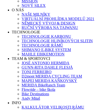
MISSION
NOVÝ SILEX
O NÁS
NAŠE MILNÍKY
VIRTUÁLNÍ PROHLÍDKA MODELŮ 2021
NĚMECKÝ VÝVOJ & DESIGN
RUČNÍ VÝROBA NA TAIWANU
TECHNOLOGIE
TECHNOLOGIE KARBONU
TECHNOLOGIE HLINÍKOVÝCH SLITIN
TECHNOLOGIE RÁMŮ
SHIMANO E-BIKE SYSTEM
MAHLE EBIKEMOTION
TEAM & SPORTOVCI
JOSÉ ANTONIO HERMIDA
GUNN-RITA DAHLE FLESJÅ
TONI FERREIRO
D2mont MERIDA CYCLING TEAM
MAPEI MERIDA KAŇKOVSKÝ
MERIDA BikeRanch Team
Flowride – bike škola
Bike Destinations
Andy Mitaš
INFO
KALKULÁTOR VELIKOSTI RÁMU