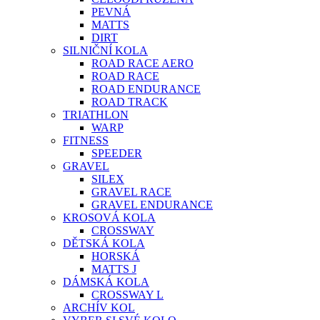
PEVNÁ
MATTS
DIRT
SILNIČNÍ KOLA
ROAD RACE AERO
ROAD RACE
ROAD ENDURANCE
ROAD TRACK
TRIATHLON
WARP
FITNESS
SPEEDER
GRAVEL
SILEX
GRAVEL RACE
GRAVEL ENDURANCE
KROSOVÁ KOLA
CROSSWAY
DĚTSKÁ KOLA
HORSKÁ
MATTS J
DÁMSKÁ KOLA
CROSSWAY L
ARCHÍV KOL