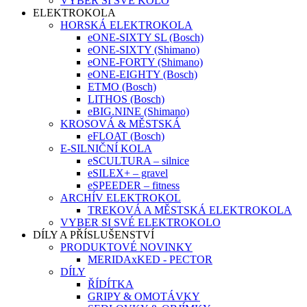
VYBER SI SVÉ KOLO
ELEKTROKOLA
HORSKÁ ELEKTROKOLA
eONE-SIXTY SL (Bosch)
eONE-SIXTY (Shimano)
eONE-FORTY (Shimano)
eONE-EIGHTY (Bosch)
ETMO (Bosch)
LITHOS (Bosch)
eBIG.NINE (Shimano)
KROSOVÁ & MĚSTSKÁ
eFLOAT (Bosch)
E-SILNIČNÍ KOLA
eSCULTURA – silnice
eSILEX+ – gravel
eSPEEDER – fitness
ARCHÍV ELEKTROKOL
TREKOVÁ A MĚSTSKÁ ELEKTROKOLA
VYBER SI SVÉ ELEKTROKOLO
DÍLY A PŘÍSLUŠENSTVÍ
PRODUKTOVÉ NOVINKY
MERIDAxKED - PECTOR
DÍLY
ŘÍDÍTKA
GRIPY & OMOTÁVKY