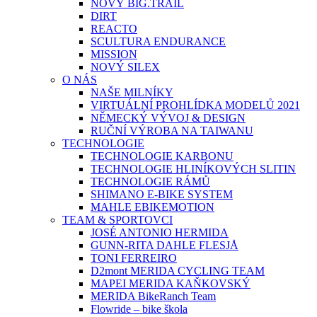
NOVÝ BIG.TRAIL
DIRT
REACTO
SCULTURA ENDURANCE
MISSION
NOVÝ SILEX
O NÁS
NAŠE MILNÍKY
VIRTUÁLNÍ PROHLÍDKA MODELŮ 2021
NĚMECKÝ VÝVOJ & DESIGN
RUČNÍ VÝROBA NA TAIWANU
TECHNOLOGIE
TECHNOLOGIE KARBONU
TECHNOLOGIE HLINÍKOVÝCH SLITIN
TECHNOLOGIE RÁMŮ
SHIMANO E-BIKE SYSTEM
MAHLE EBIKEMOTION
TEAM & SPORTOVCI
JOSÉ ANTONIO HERMIDA
GUNN-RITA DAHLE FLESJÅ
TONI FERREIRO
D2mont MERIDA CYCLING TEAM
MAPEI MERIDA KAŇKOVSKÝ
MERIDA BikeRanch Team
Flowride – bike škola