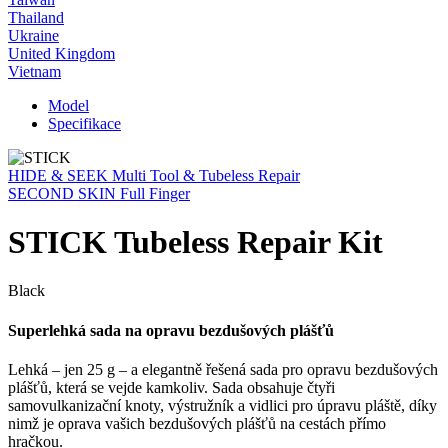
Thailand
Ukraine
United Kingdom
Vietnam
Model
Specifikace
HIDE & SEEK Multi Tool & Tubeless Repair
SECOND SKIN Full Finger
STICK Tubeless Repair Kit
Black
Superlehká sada na opravu bezdušových plášťů
Lehká – jen 25 g – a elegantně řešená sada pro opravu bezdušových
plášťů, která se vejde kamkoliv. Sada obsahuje čtyři
samovulkanizační knoty, výstružník a vidlici pro úpravu pláště, díky
nimž je oprava vašich bezdušových plášťů na cestách přímo
hračkou.