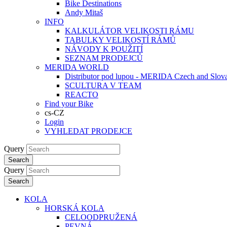
Bike Destinations
Andy Mitaš
INFO
KALKULÁTOR VELIKOSTI RÁMU
TABULKY VELIKOSTÍ RÁMŮ
NÁVODY K POUŽITÍ
SEZNAM PRODEJCŮ
MERIDA WORLD
Distributor pod lupou - MERIDA Czech and Slov
SCULTURA V TEAM
REACTO
Find your Bike
cs-CZ
Login
VYHLEDAT PRODEJCE
Query
Search
Query
Search
KOLA
HORSKÁ KOLA
CELOODPRUŽENÁ
PEVNÁ