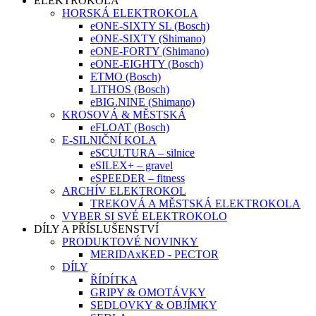
ELEKTROKOLA
HORSKÁ ELEKTROKOLA
eONE-SIXTY SL (Bosch)
eONE-SIXTY (Shimano)
eONE-FORTY (Shimano)
eONE-EIGHTY (Bosch)
ETMO (Bosch)
LITHOS (Bosch)
eBIG.NINE (Shimano)
KROSOVÁ & MĚSTSKÁ
eFLOAT (Bosch)
E-SILNIČNÍ KOLA
eSCULTURA – silnice
eSILEX+ – gravel
eSPEEDER – fitness
ARCHÍV ELEKTROKOL
TREKOVÁ A MĚSTSKÁ ELEKTROKOLA
VYBER SI SVÉ ELEKTROKOLO
DÍLY A PŘÍSLUŠENSTVÍ
PRODUKTOVÉ NOVINKY
MERIDAxKED - PECTOR
DÍLY
ŘÍDÍTKA
GRIPY & OMOTÁVKY
SEDLOVKY & OBJÍMKY