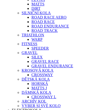
MATTS
DIRT
SILNIČNÍ KOLA
ROAD RACE AERO
ROAD RACE
ROAD ENDURANCE
ROAD TRACK
TRIATHLON
WARP
FITNESS
SPEEDER
GRAVEL
SILEX
GRAVEL RACE
GRAVEL ENDURANCE
KROSOVÁ KOLA
CROSSWAY
DĚTSKÁ KOLA
HORSKÁ
MATTS J
DÁMSKÁ KOLA
CROSSWAY L
ARCHÍV KOL
VYBER SI SVÉ KOLO