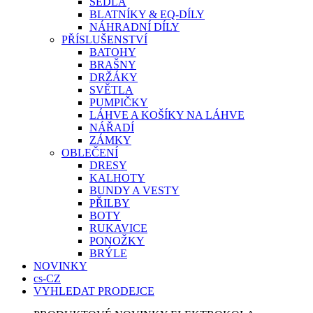
SEDLA
BLATNÍKY & EQ-DÍLY
NÁHRADNÍ DÍLY
PŘÍSLUŠENSTVÍ
BATOHY
BRAŠNY
DRŽÁKY
SVĚTLA
PUMPIČKY
LÁHVE A KOŠÍKY NA LÁHVE
NÁŘADÍ
ZÁMKY
OBLEČENÍ
DRESY
KALHOTY
BUNDY A VESTY
PŘILBY
BOTY
RUKAVICE
PONOŽKY
BRÝLE
NOVINKY
cs-CZ
VYHLEDAT PRODEJCE