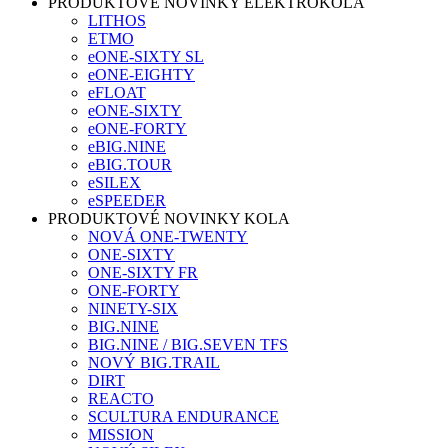
PRODUKTOVÉ NOVINKY ELEKTROKOLA
LITHOS
ETMO
eONE-SIXTY SL
eONE-EIGHTY
eFLOAT
eONE-SIXTY
eONE-FORTY
eBIG.NINE
eBIG.TOUR
eSILEX
eSPEEDER
PRODUKTOVÉ NOVINKY KOLA
NOVÁ ONE-TWENTY
ONE-SIXTY
ONE-SIXTY FR
ONE-FORTY
NINETY-SIX
BIG.NINE
BIG.NINE / BIG.SEVEN TFS
NOVÝ BIG.TRAIL
DIRT
REACTO
SCULTURA ENDURANCE
MISSION