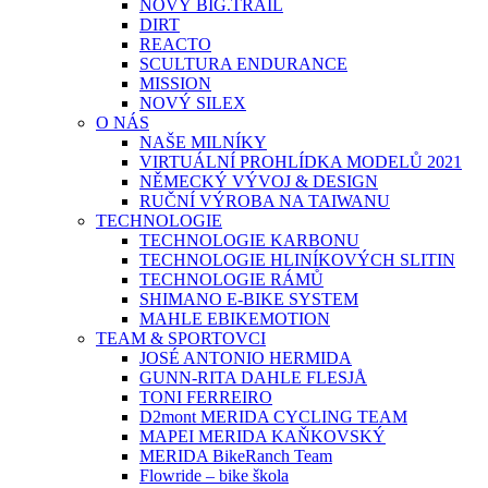
NOVÝ BIG.TRAIL
DIRT
REACTO
SCULTURA ENDURANCE
MISSION
NOVÝ SILEX
O NÁS
NAŠE MILNÍKY
VIRTUÁLNÍ PROHLÍDKA MODELŮ 2021
NĚMECKÝ VÝVOJ & DESIGN
RUČNÍ VÝROBA NA TAIWANU
TECHNOLOGIE
TECHNOLOGIE KARBONU
TECHNOLOGIE HLINÍKOVÝCH SLITIN
TECHNOLOGIE RÁMŮ
SHIMANO E-BIKE SYSTEM
MAHLE EBIKEMOTION
TEAM & SPORTOVCI
JOSÉ ANTONIO HERMIDA
GUNN-RITA DAHLE FLESJÅ
TONI FERREIRO
D2mont MERIDA CYCLING TEAM
MAPEI MERIDA KAŇKOVSKÝ
MERIDA BikeRanch Team
Flowride – bike škola