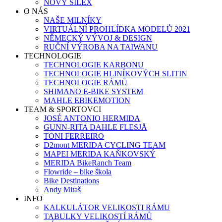
NOVÝ SILEX
O NÁS
NAŠE MILNÍKY
VIRTUÁLNÍ PROHLÍDKA MODELŮ 2021
NĚMECKÝ VÝVOJ & DESIGN
RUČNÍ VÝROBA NA TAIWANU
TECHNOLOGIE
TECHNOLOGIE KARBONU
TECHNOLOGIE HLINÍKOVÝCH SLITIN
TECHNOLOGIE RÁMŮ
SHIMANO E-BIKE SYSTEM
MAHLE EBIKEMOTION
TEAM & SPORTOVCI
JOSÉ ANTONIO HERMIDA
GUNN-RITA DAHLE FLESJÅ
TONI FERREIRO
D2mont MERIDA CYCLING TEAM
MAPEI MERIDA KAŇKOVSKÝ
MERIDA BikeRanch Team
Flowride – bike škola
Bike Destinations
Andy Mitaš
INFO
KALKULÁTOR VELIKOSTI RÁMU
TABULKY VELIKOSTÍ RÁMŮ