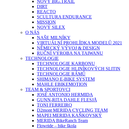
NOVÝ BIG.TRAIL
DIRT
REACTO
SCULTURA ENDURANCE
MISSION
NOVÝ SILEX
O NÁS
NAŠE MILNÍKY
VIRTUÁLNÍ PROHLÍDKA MODELŮ 2021
NĚMECKÝ VÝVOJ & DESIGN
RUČNÍ VÝROBA NA TAIWANU
TECHNOLOGIE
TECHNOLOGIE KARBONU
TECHNOLOGIE HLINÍKOVÝCH SLITIN
TECHNOLOGIE RÁMŮ
SHIMANO E-BIKE SYSTEM
MAHLE EBIKEMOTION
TEAM & SPORTOVCI
JOSÉ ANTONIO HERMIDA
GUNN-RITA DAHLE FLESJÅ
TONI FERREIRO
D2mont MERIDA CYCLING TEAM
MAPEI MERIDA KAŇKOVSKÝ
MERIDA BikeRanch Team
Flowride – bike škola