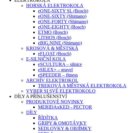
ELEKTROKOLA
HORSKÁ ELEKTROKOLA
eONE-SIXTY SL (Bosch)
eONE-SIXTY (Shimano)
eONE-FORTY (Shimano)
eONE-EIGHTY (Bosch)
ETMO (Bosch)
LITHOS (Bosch)
eBIG.NINE (Shimano)
KROSOVÁ & MĚSTSKÁ
eFLOAT (Bosch)
E-SILNIČNÍ KOLA
eSCULTURA – silnice
eSILEX+ – gravel
eSPEEDER – fitness
ARCHÍV ELEKTROKOL
TREKOVÁ A MĚSTSKÁ ELEKTROKOLA
VYBER SI SVÉ ELEKTROKOLO
DÍLY A PŘÍSLUŠENSTVÍ
PRODUKTOVÉ NOVINKY
MERIDAxKED - PECTOR
DÍLY
ŘÍDÍTKA
GRIPY & OMOTÁVKY
SEDLOVKY & OBJÍMKY