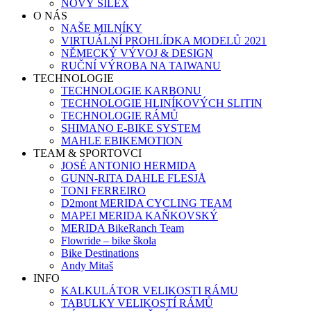
NOVÝ SILEX
O NÁS
NAŠE MILNÍKY
VIRTUÁLNÍ PROHLÍDKA MODELŮ 2021
NĚMECKÝ VÝVOJ & DESIGN
RUČNÍ VÝROBA NA TAIWANU
TECHNOLOGIE
TECHNOLOGIE KARBONU
TECHNOLOGIE HLINÍKOVÝCH SLITIN
TECHNOLOGIE RÁMŮ
SHIMANO E-BIKE SYSTEM
MAHLE EBIKEMOTION
TEAM & SPORTOVCI
JOSÉ ANTONIO HERMIDA
GUNN-RITA DAHLE FLESJÅ
TONI FERREIRO
D2mont MERIDA CYCLING TEAM
MAPEI MERIDA KAŇKOVSKÝ
MERIDA BikeRanch Team
Flowride – bike škola
Bike Destinations
Andy Mitaš
INFO
KALKULÁTOR VELIKOSTI RÁMU
TABULKY VELIKOSTÍ RÁMŮ