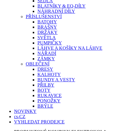
SEDLA
BLATNÍKY & EQ-DÍLY
NÁHRADNÍ DÍLY
PŘÍSLUŠENSTVÍ
BATOHY
BRAŠNY
DRŽÁKY
SVĚTLA
PUMPIČKY
LÁHVE A KOŠÍKY NA LÁHVE
NÁŘADÍ
ZÁMKY
OBLEČENÍ
DRESY
KALHOTY
BUNDY A VESTY
PŘILBY
BOTY
RUKAVICE
PONOŽKY
BRÝLE
NOVINKY
cs-CZ
VYHLEDAT PRODEJCE