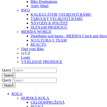
Bike Destinations
Andy Mitaš
INFO
KALKULÁTOR VELIKOSTI RÁMU
TABULKY VELIKOSTÍ RÁMŮ
NÁVODY K POUŽITÍ
SEZNAM PRODEJCŮ
MERIDA WORLD
Distributor pod lupou - MERIDA Czech and Slov
SCULTURA V TEAM
REACTO
Find your Bike
cs-CZ
Login
VYHLEDAT PRODEJCE
Query
Search
Query
Search
KOLA
HORSKÁ KOLA
CELOODPRUŽENÁ
PEVNÁ