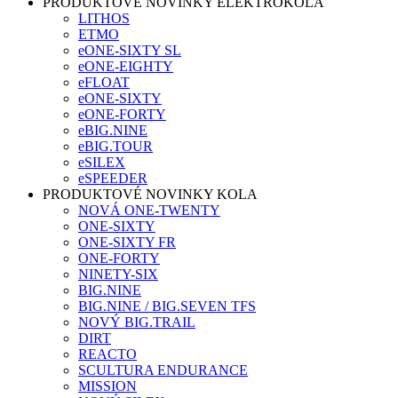
PRODUKTOVÉ NOVINKY ELEKTROKOLA
LITHOS
ETMO
eONE-SIXTY SL
eONE-EIGHTY
eFLOAT
eONE-SIXTY
eONE-FORTY
eBIG.NINE
eBIG.TOUR
eSILEX
eSPEEDER
PRODUKTOVÉ NOVINKY KOLA
NOVÁ ONE-TWENTY
ONE-SIXTY
ONE-SIXTY FR
ONE-FORTY
NINETY-SIX
BIG.NINE
BIG.NINE / BIG.SEVEN TFS
NOVÝ BIG.TRAIL
DIRT
REACTO
SCULTURA ENDURANCE
MISSION