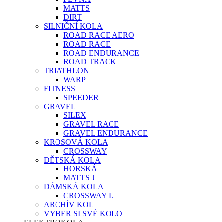
MATTS
DIRT
SILNIČNÍ KOLA
ROAD RACE AERO
ROAD RACE
ROAD ENDURANCE
ROAD TRACK
TRIATHLON
WARP
FITNESS
SPEEDER
GRAVEL
SILEX
GRAVEL RACE
GRAVEL ENDURANCE
KROSOVÁ KOLA
CROSSWAY
DĚTSKÁ KOLA
HORSKÁ
MATTS J
DÁMSKÁ KOLA
CROSSWAY L
ARCHÍV KOL
VYBER SI SVÉ KOLO