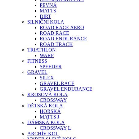
PEVNÁ
MATTS
DIRT
SILNIČNÍ KOLA
ROAD RACE AERO
ROAD RACE
ROAD ENDURANCE
ROAD TRACK
TRIATHLON
WARP
FITNESS
SPEEDER
GRAVEL
SILEX
GRAVEL RACE
GRAVEL ENDURANCE
KROSOVÁ KOLA
CROSSWAY
DĚTSKÁ KOLA
HORSKÁ
MATTS J
DÁMSKÁ KOLA
CROSSWAY L
ARCHÍV KOL