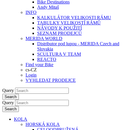
Bike Destinations
Andy Mitaš
INFO
KALKULÁTOR VELIKOSTI RÁMU
TABULKY VELIKOSTÍ RÁMŮ
NÁVODY K POUŽITÍ
SEZNAM PRODEJCŮ
MERIDA WORLD
Distributor pod lupou - MERIDA Czech and
Slovakia
SCULTURA V TEAM
REACTO
Find your Bike
cs-CZ
Login
VYHLEDAT PRODEJCE
Query
Search
Query
Search
KOLA
HORSKÁ KOLA
CELOODPRUŽENÁ