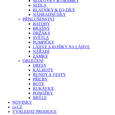
SEDLOVKY & OBJÍMKY
SEDLA
BLATNÍKY & EQ-DÍLY
NÁHRADNÍ DÍLY
PŘÍSLUŠENSTVÍ
BATOHY
BRAŠNY
DRŽÁKY
SVĚTLA
PUMPIČKY
LÁHVE A KOŠÍKY NA LÁHVE
NÁŘADÍ
ZÁMKY
OBLEČENÍ
DRESY
KALHOTY
BUNDY A VESTY
PŘILBY
BOTY
RUKAVICE
PONOŽKY
BRÝLE
NOVINKY
cs-CZ
VYHLEDAT PRODEJCE