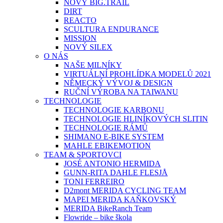
NOVÝ BIG.TRAIL
DIRT
REACTO
SCULTURA ENDURANCE
MISSION
NOVÝ SILEX
O NÁS
NAŠE MILNÍKY
VIRTUÁLNÍ PROHLÍDKA MODELŮ 2021
NĚMECKÝ VÝVOJ & DESIGN
RUČNÍ VÝROBA NA TAIWANU
TECHNOLOGIE
TECHNOLOGIE KARBONU
TECHNOLOGIE HLINÍKOVÝCH SLITIN
TECHNOLOGIE RÁMŮ
SHIMANO E-BIKE SYSTEM
MAHLE EBIKEMOTION
TEAM & SPORTOVCI
JOSÉ ANTONIO HERMIDA
GUNN-RITA DAHLE FLESJÅ
TONI FERREIRO
D2mont MERIDA CYCLING TEAM
MAPEI MERIDA KAŇKOVSKÝ
MERIDA BikeRanch Team
Flowride – bike škola