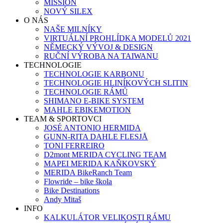
MISSION
NOVÝ SILEX
O NÁS
NAŠE MILNÍKY
VIRTUÁLNÍ PROHLÍDKA MODELŮ 2021
NĚMECKÝ VÝVOJ & DESIGN
RUČNÍ VÝROBA NA TAIWANU
TECHNOLOGIE
TECHNOLOGIE KARBONU
TECHNOLOGIE HLINÍKOVÝCH SLITIN
TECHNOLOGIE RÁMŮ
SHIMANO E-BIKE SYSTEM
MAHLE EBIKEMOTION
TEAM & SPORTOVCI
JOSÉ ANTONIO HERMIDA
GUNN-RITA DAHLE FLESJÅ
TONI FERREIRO
D2mont MERIDA CYCLING TEAM
MAPEI MERIDA KAŇKOVSKÝ
MERIDA BikeRanch Team
Flowride – bike škola
Bike Destinations
Andy Mitaš
INFO
KALKULÁTOR VELIKOSTI RÁMU