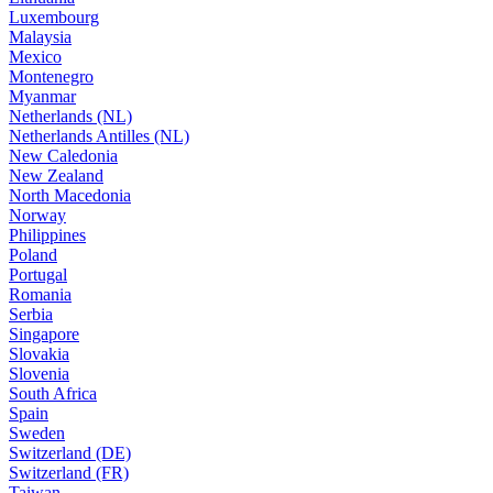
Luxembourg
Malaysia
Mexico
Montenegro
Myanmar
Netherlands (NL)
Netherlands Antilles (NL)
New Caledonia
New Zealand
North Macedonia
Norway
Philippines
Poland
Portugal
Romania
Serbia
Singapore
Slovakia
Slovenia
South Africa
Spain
Sweden
Switzerland (DE)
Switzerland (FR)
Taiwan