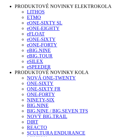
PRODUKTOVÉ NOVINKY ELEKTROKOLA
LITHOS
ETMO
eONE-SIXTY SL
eONE-EIGHTY
eFLOAT
eONE-SIXTY
eONE-FORTY
eBIG.NINE
eBIG.TOUR
eSILEX
eSPEEDER
PRODUKTOVÉ NOVINKY KOLA
NOVÁ ONE-TWENTY
ONE-SIXTY
ONE-SIXTY FR
ONE-FORTY
NINETY-SIX
BIG.NINE
BIG.NINE / BIG.SEVEN TFS
NOVÝ BIG.TRAIL
DIRT
REACTO
SCULTURA ENDURANCE