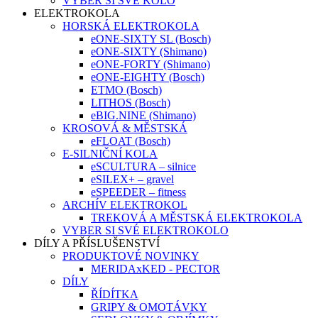
VYBER SI SVÉ KOLO
ELEKTROKOLA
HORSKÁ ELEKTROKOLA
eONE-SIXTY SL (Bosch)
eONE-SIXTY (Shimano)
eONE-FORTY (Shimano)
eONE-EIGHTY (Bosch)
ETMO (Bosch)
LITHOS (Bosch)
eBIG.NINE (Shimano)
KROSOVÁ & MĚSTSKÁ
eFLOAT (Bosch)
E-SILNIČNÍ KOLA
eSCULTURA – silnice
eSILEX+ – gravel
eSPEEDER – fitness
ARCHÍV ELEKTROKOL
TREKOVÁ A MĚSTSKÁ ELEKTROKOLA
VYBER SI SVÉ ELEKTROKOLO
DÍLY A PŘÍSLUŠENSTVÍ
PRODUKTOVÉ NOVINKY
MERIDAxKED - PECTOR
DÍLY
ŘÍDÍTKA
GRIPY & OMOTÁVKY