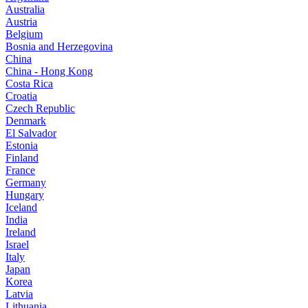
Australia
Austria
Belgium
Bosnia and Herzegovina
China
China - Hong Kong
Costa Rica
Croatia
Czech Republic
Denmark
El Salvador
Estonia
Finland
France
Germany
Hungary
Iceland
India
Ireland
Israel
Italy
Japan
Korea
Latvia
Lithuania