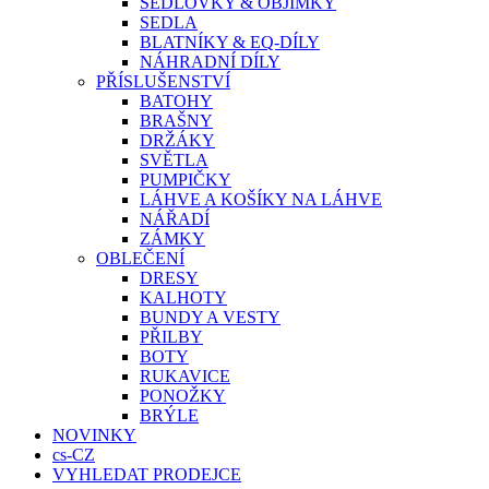
SEDLOVKY & OBJÍMKY
SEDLA
BLATNÍKY & EQ-DÍLY
NÁHRADNÍ DÍLY
PŘÍSLUŠENSTVÍ
BATOHY
BRAŠNY
DRŽÁKY
SVĚTLA
PUMPIČKY
LÁHVE A KOŠÍKY NA LÁHVE
NÁŘADÍ
ZÁMKY
OBLEČENÍ
DRESY
KALHOTY
BUNDY A VESTY
PŘILBY
BOTY
RUKAVICE
PONOŽKY
BRÝLE
NOVINKY
cs-CZ
VYHLEDAT PRODEJCE