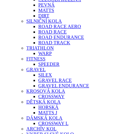
PEVNÁ
MATTS
DIRT
SILNIČNÍ KOLA
ROAD RACE AERO
ROAD RACE
ROAD ENDURANCE
ROAD TRACK
TRIATHLON
WARP
FITNESS
SPEEDER
GRAVEL
SILEX
GRAVEL RACE
GRAVEL ENDURANCE
KROSOVÁ KOLA
CROSSWAY
DĚTSKÁ KOLA
HORSKÁ
MATTS J
DÁMSKÁ KOLA
CROSSWAY L
ARCHÍV KOL