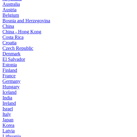
Australia
Austria
Belgium
Bosnia and Herzegovina
China
China - Hong Kong
Costa Rica
Croatia
Czech Republic
Denmark
El Salvador
Estonia
Finland
France
Germany
Hungary
Iceland
India
Ireland
Israel
Italy
Japan
Korea
Latvia
Lithuania