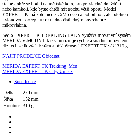
stejně dobře se hodí i na městské kolo, pro pravidelné dojíždění
nebo kamkoli, kde byste chtěli mít trochu větší oporu. Model
EXPERT TK má kolejnice z CrMo oceli a pohodlnou, ale odolnou
nylonovou skořepinu se snadno čistitelným povrchem z
mikrovlákna.
Sedlo EXPERT TK TREKKING LADY využívá inovativní systém
MERIDA V-MOUNT, který umožňuje rychlé a snadné připevnění
různých sedlových brašen a příslušenství. EXPERT TK váží 319 g
NAJÍT PRODEJCE
Objednat
MERIDA EXPERT TK Trekking, Men
MERIDA EXPERT TK City, Unisex
Specifikace
Délka
270 mm
Šířka
152 mm
Hmotnost
319 g