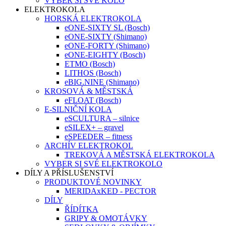
VYBER SI SVÉ KOLO
ELEKTROKOLA
HORSKÁ ELEKTROKOLA
eONE-SIXTY SL (Bosch)
eONE-SIXTY (Shimano)
eONE-FORTY (Shimano)
eONE-EIGHTY (Bosch)
ETMO (Bosch)
LITHOS (Bosch)
eBIG.NINE (Shimano)
KROSOVÁ & MĚSTSKÁ
eFLOAT (Bosch)
E-SILNIČNÍ KOLA
eSCULTURA – silnice
eSILEX+ – gravel
eSPEEDER – fitness
ARCHÍV ELEKTROKOL
TREKOVÁ A MĚSTSKÁ ELEKTROKOLA
VYBER SI SVÉ ELEKTROKOLO
DÍLY A PŘÍSLUŠENSTVÍ
PRODUKTOVÉ NOVINKY
MERIDAxKED - PECTOR
DÍLY
ŘÍDÍTKA
GRIPY & OMOTÁVKY