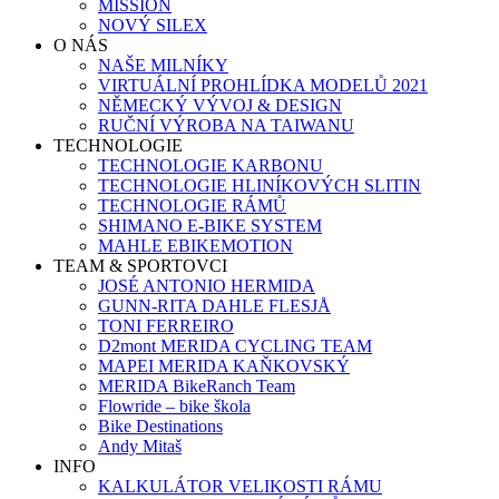
MISSION
NOVÝ SILEX
O NÁS
NAŠE MILNÍKY
VIRTUÁLNÍ PROHLÍDKA MODELŮ 2021
NĚMECKÝ VÝVOJ & DESIGN
RUČNÍ VÝROBA NA TAIWANU
TECHNOLOGIE
TECHNOLOGIE KARBONU
TECHNOLOGIE HLINÍKOVÝCH SLITIN
TECHNOLOGIE RÁMŮ
SHIMANO E-BIKE SYSTEM
MAHLE EBIKEMOTION
TEAM & SPORTOVCI
JOSÉ ANTONIO HERMIDA
GUNN-RITA DAHLE FLESJÅ
TONI FERREIRO
D2mont MERIDA CYCLING TEAM
MAPEI MERIDA KAŇKOVSKÝ
MERIDA BikeRanch Team
Flowride – bike škola
Bike Destinations
Andy Mitaš
INFO
KALKULÁTOR VELIKOSTI RÁMU