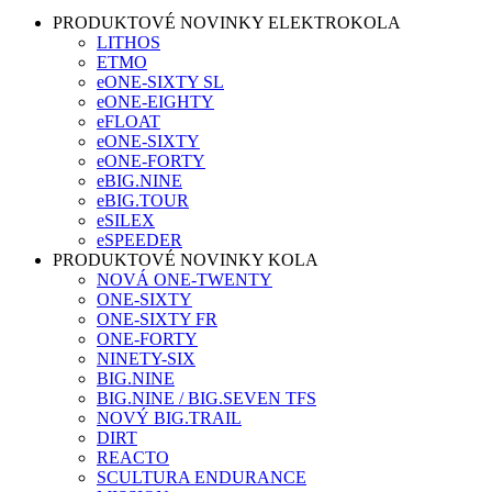
PRODUKTOVÉ NOVINKY ELEKTROKOLA
LITHOS
ETMO
eONE-SIXTY SL
eONE-EIGHTY
eFLOAT
eONE-SIXTY
eONE-FORTY
eBIG.NINE
eBIG.TOUR
eSILEX
eSPEEDER
PRODUKTOVÉ NOVINKY KOLA
NOVÁ ONE-TWENTY
ONE-SIXTY
ONE-SIXTY FR
ONE-FORTY
NINETY-SIX
BIG.NINE
BIG.NINE / BIG.SEVEN TFS
NOVÝ BIG.TRAIL
DIRT
REACTO
SCULTURA ENDURANCE