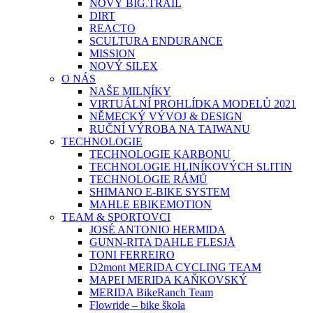
NOVÝ BIG.TRAIL
DIRT
REACTO
SCULTURA ENDURANCE
MISSION
NOVÝ SILEX
O NÁS
NAŠE MILNÍKY
VIRTUÁLNÍ PROHLÍDKA MODELŮ 2021
NĚMECKÝ VÝVOJ & DESIGN
RUČNÍ VÝROBA NA TAIWANU
TECHNOLOGIE
TECHNOLOGIE KARBONU
TECHNOLOGIE HLINÍKOVÝCH SLITIN
TECHNOLOGIE RÁMŮ
SHIMANO E-BIKE SYSTEM
MAHLE EBIKEMOTION
TEAM & SPORTOVCI
JOSÉ ANTONIO HERMIDA
GUNN-RITA DAHLE FLESJÅ
TONI FERREIRO
D2mont MERIDA CYCLING TEAM
MAPEI MERIDA KAŇKOVSKÝ
MERIDA BikeRanch Team
Flowride – bike škola