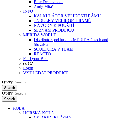
Bike Destinations
Andy Mitaš
INFO
KALKULÁTOR VELIKOSTI RÁMU
TABULKY VELIKOSTÍ RÁMŮ
NÁVODY K POUŽITÍ
SEZNAM PRODEJCŮ
MERIDA WORLD
Distributor pod lupou - MERIDA Czech and
Slovakia
SCULTURA V TEAM
REACTO
Find your Bike
cs-CZ
Login
VYHLEDAT PRODEJCE
Query
Search
Query
Search
KOLA
HORSKÁ KOLA
CELOODPRUŽENÁ