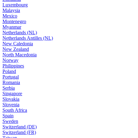
Luxembourg
Malaysia
Mexico
Montenegro
Myanmar
Netherlands (NL)
Netherlands Antilles (NL)
New Caledonia
New Zealand
North Macedonia
Norway
Philippines
Poland
Portugal
Romania
Serbia
Singapore
Slovakia
Slovenia
South Africa
Spain
Sweden
Switzerland (DE)
Switzerland (FR)
Taiwan