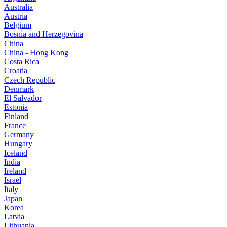
Australia
Austria
Belgium
Bosnia and Herzegovina
China
China - Hong Kong
Costa Rica
Croatia
Czech Republic
Denmark
El Salvador
Estonia
Finland
France
Germany
Hungary
Iceland
India
Ireland
Israel
Italy
Japan
Korea
Latvia
Lithuania