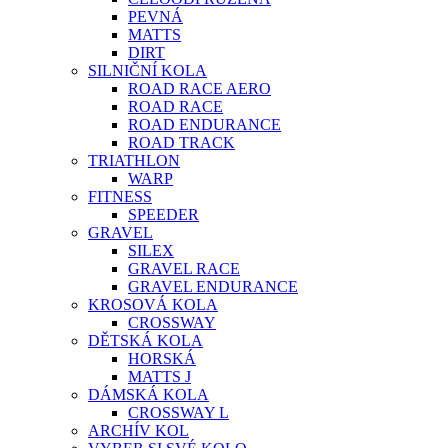
PEVNÁ
MATTS
DIRT
SILNIČNÍ KOLA
ROAD RACE AERO
ROAD RACE
ROAD ENDURANCE
ROAD TRACK
TRIATHLON
WARP
FITNESS
SPEEDER
GRAVEL
SILEX
GRAVEL RACE
GRAVEL ENDURANCE
KROSOVÁ KOLA
CROSSWAY
DĚTSKÁ KOLA
HORSKÁ
MATTS J
DÁMSKÁ KOLA
CROSSWAY L
ARCHÍV KOL