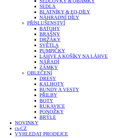
SEDLOVKY & OBJÍMKY
SEDLA
BLATNÍKY & EQ-DÍLY
NÁHRADNÍ DÍLY
PŘÍSLUŠENSTVÍ
BATOHY
BRAŠNY
DRŽÁKY
SVĚTLA
PUMPIČKY
LÁHVE A KOŠÍKY NA LÁHVE
NÁŘADÍ
ZÁMKY
OBLEČENÍ
DRESY
KALHOTY
BUNDY A VESTY
PŘILBY
BOTY
RUKAVICE
PONOŽKY
BRÝLE
NOVINKY
cs-CZ
VYHLEDAT PRODEJCE