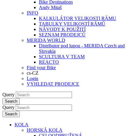
Bike Destinations
Andy Mitaš
INFO
KALKULÁTOR VELIKOSTI RÁMU
TABULKY VELIKOSTÍ RÁMŮ
NÁVODY K POUŽITÍ
SEZNAM PRODEJCŮ
MERIDA WORLD
Distributor pod lupou - MERIDA Czech and
Slovakia
SCULTURA V TEAM
REACTO
Find your Bike
cs-CZ
Login
VYHLEDAT PRODEJCE
Query
Search
Query
Search
KOLA
HORSKÁ KOLA
CELOODPRUŽENÁ