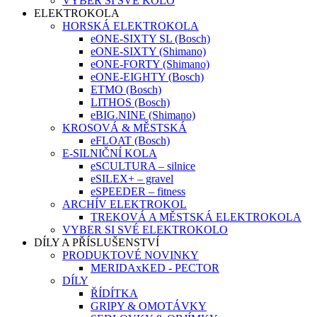
VYBER SI SVÉ KOLO
ELEKTROKOLA
HORSKÁ ELEKTROKOLA
eONE-SIXTY SL (Bosch)
eONE-SIXTY (Shimano)
eONE-FORTY (Shimano)
eONE-EIGHTY (Bosch)
ETMO (Bosch)
LITHOS (Bosch)
eBIG.NINE (Shimano)
KROSOVÁ & MĚSTSKÁ
eFLOAT (Bosch)
E-SILNIČNÍ KOLA
eSCULTURA – silnice
eSILEX+ – gravel
eSPEEDER – fitness
ARCHÍV ELEKTROKOL
TREKOVÁ A MĚSTSKÁ ELEKTROKOLA
VYBER SI SVÉ ELEKTROKOLO
DÍLY A PŘÍSLUŠENSTVÍ
PRODUKTOVÉ NOVINKY
MERIDAxKED - PECTOR
DÍLY
ŘÍDÍTKA
GRIPY & OMOTÁVKY