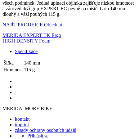
všech podmínek. Jediná upínací objímka zajišťuje nízkou hmotnost
a zároveň drží grip EXPERT EC pevně na místě. Grip 140 mm
dlouhý a váží pouhých 115 g.
NAJÍT PRODEJCE
Objednat
MERIDA EXPERT TK Ergo
HIGH DENSITY Foam
Specifikace
Šířka
140 mm
Hmotnost
115 g
MERIDA. MORE BIKE.
kontakt
imprint
zásady ochrany osobních údajů
Přihlásit se