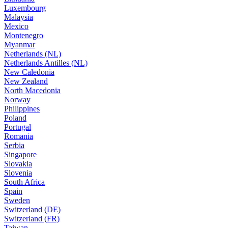
Luxembourg
Malaysia
Mexico
Montenegro
Myanmar
Netherlands (NL)
Netherlands Antilles (NL)
New Caledonia
New Zealand
North Macedonia
Norway
Philippines
Poland
Portugal
Romania
Serbia
Singapore
Slovakia
Slovenia
South Africa
Spain
Sweden
Switzerland (DE)
Switzerland (FR)
Taiwan