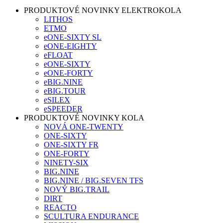
PRODUKTOVÉ NOVINKY ELEKTROKOLA
LITHOS
ETMO
eONE-SIXTY SL
eONE-EIGHTY
eFLOAT
eONE-SIXTY
eONE-FORTY
eBIG.NINE
eBIG.TOUR
eSILEX
eSPEEDER
PRODUKTOVÉ NOVINKY KOLA
NOVÁ ONE-TWENTY
ONE-SIXTY
ONE-SIXTY FR
ONE-FORTY
NINETY-SIX
BIG.NINE
BIG.NINE / BIG.SEVEN TFS
NOVÝ BIG.TRAIL
DIRT
REACTO
SCULTURA ENDURANCE