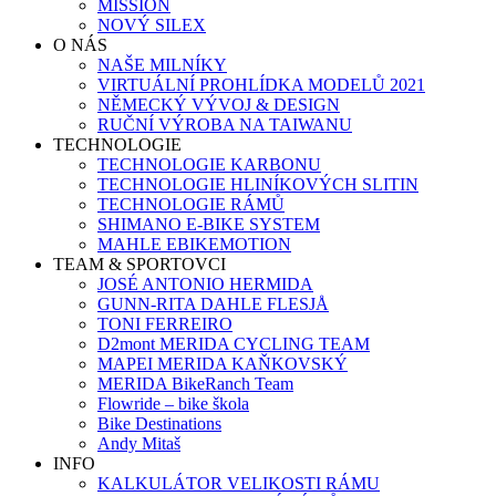
MISSION
NOVÝ SILEX
O NÁS
NAŠE MILNÍKY
VIRTUÁLNÍ PROHLÍDKA MODELŮ 2021
NĚMECKÝ VÝVOJ & DESIGN
RUČNÍ VÝROBA NA TAIWANU
TECHNOLOGIE
TECHNOLOGIE KARBONU
TECHNOLOGIE HLINÍKOVÝCH SLITIN
TECHNOLOGIE RÁMŮ
SHIMANO E-BIKE SYSTEM
MAHLE EBIKEMOTION
TEAM & SPORTOVCI
JOSÉ ANTONIO HERMIDA
GUNN-RITA DAHLE FLESJÅ
TONI FERREIRO
D2mont MERIDA CYCLING TEAM
MAPEI MERIDA KAŇKOVSKÝ
MERIDA BikeRanch Team
Flowride – bike škola
Bike Destinations
Andy Mitaš
INFO
KALKULÁTOR VELIKOSTI RÁMU