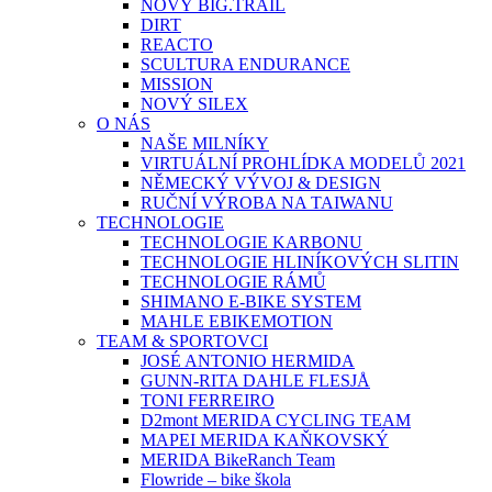
NOVÝ BIG.TRAIL
DIRT
REACTO
SCULTURA ENDURANCE
MISSION
NOVÝ SILEX
O NÁS
NAŠE MILNÍKY
VIRTUÁLNÍ PROHLÍDKA MODELŮ 2021
NĚMECKÝ VÝVOJ & DESIGN
RUČNÍ VÝROBA NA TAIWANU
TECHNOLOGIE
TECHNOLOGIE KARBONU
TECHNOLOGIE HLINÍKOVÝCH SLITIN
TECHNOLOGIE RÁMŮ
SHIMANO E-BIKE SYSTEM
MAHLE EBIKEMOTION
TEAM & SPORTOVCI
JOSÉ ANTONIO HERMIDA
GUNN-RITA DAHLE FLESJÅ
TONI FERREIRO
D2mont MERIDA CYCLING TEAM
MAPEI MERIDA KAŇKOVSKÝ
MERIDA BikeRanch Team
Flowride – bike škola