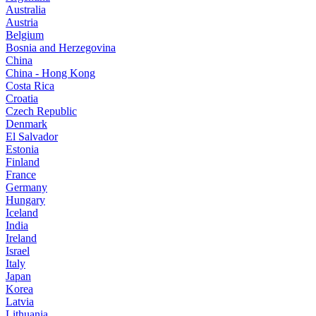
Australia
Austria
Belgium
Bosnia and Herzegovina
China
China - Hong Kong
Costa Rica
Croatia
Czech Republic
Denmark
El Salvador
Estonia
Finland
France
Germany
Hungary
Iceland
India
Ireland
Israel
Italy
Japan
Korea
Latvia
Lithuania