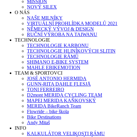
MISSION
NOVÝ SILEX
O NÁS
NAŠE MILNÍKY
VIRTUÁLNÍ PROHLÍDKA MODELŮ 2021
NĚMECKÝ VÝVOJ & DESIGN
RUČNÍ VÝROBA NA TAIWANU
TECHNOLOGIE
TECHNOLOGIE KARBONU
TECHNOLOGIE HLINÍKOVÝCH SLITIN
TECHNOLOGIE RÁMŮ
SHIMANO E-BIKE SYSTEM
MAHLE EBIKEMOTION
TEAM & SPORTOVCI
JOSÉ ANTONIO HERMIDA
GUNN-RITA DAHLE FLESJÅ
TONI FERREIRO
D2mont MERIDA CYCLING TEAM
MAPEI MERIDA KAŇKOVSKÝ
MERIDA BikeRanch Team
Flowride – bike škola
Bike Destinations
Andy Mitaš
INFO
KALKULÁTOR VELIKOSTI RÁMU