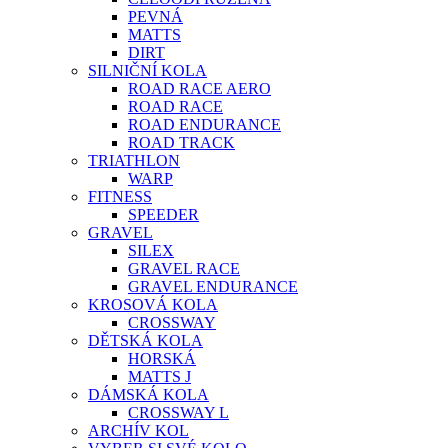
PEVNÁ
MATTS
DIRT
SILNIČNÍ KOLA
ROAD RACE AERO
ROAD RACE
ROAD ENDURANCE
ROAD TRACK
TRIATHLON
WARP
FITNESS
SPEEDER
GRAVEL
SILEX
GRAVEL RACE
GRAVEL ENDURANCE
KROSOVÁ KOLA
CROSSWAY
DĚTSKÁ KOLA
HORSKÁ
MATTS J
DÁMSKÁ KOLA
CROSSWAY L
ARCHÍV KOL