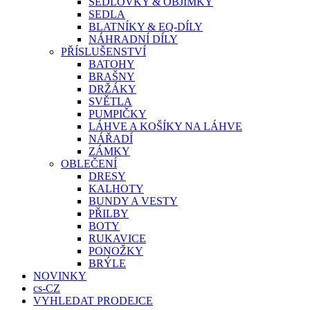
SEDLOVKY & OBJÍMKY
SEDLA
BLATNÍKY & EQ-DÍLY
NÁHRADNÍ DÍLY
PŘÍSLUŠENSTVÍ
BATOHY
BRAŠNY
DRŽÁKY
SVĚTLA
PUMPIČKY
LÁHVE A KOŠÍKY NA LÁHVE
NÁŘADÍ
ZÁMKY
OBLEČENÍ
DRESY
KALHOTY
BUNDY A VESTY
PŘILBY
BOTY
RUKAVICE
PONOŽKY
BRÝLE
NOVINKY
cs-CZ
VYHLEDAT PRODEJCE