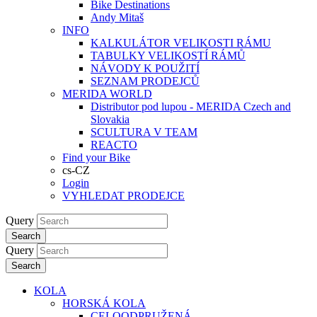
Bike Destinations
Andy Mitaš
INFO
KALKULÁTOR VELIKOSTI RÁMU
TABULKY VELIKOSTÍ RÁMŮ
NÁVODY K POUŽITÍ
SEZNAM PRODEJCŮ
MERIDA WORLD
Distributor pod lupou - MERIDA Czech and
Slovakia
SCULTURA V TEAM
REACTO
Find your Bike
cs-CZ
Login
VYHLEDAT PRODEJCE
Query
Search
Query
Search
KOLA
HORSKÁ KOLA
CELOODPRUŽENÁ