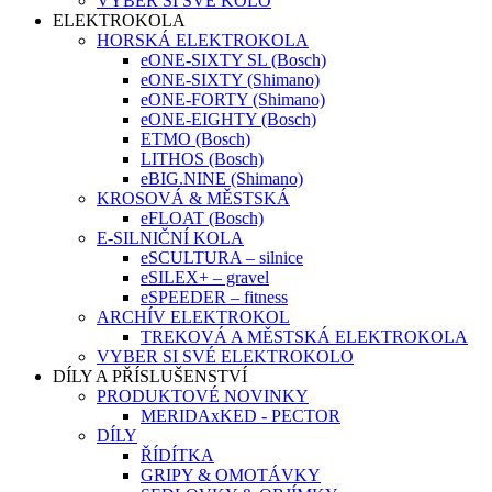
VYBER SI SVÉ KOLO
ELEKTROKOLA
HORSKÁ ELEKTROKOLA
eONE-SIXTY SL (Bosch)
eONE-SIXTY (Shimano)
eONE-FORTY (Shimano)
eONE-EIGHTY (Bosch)
ETMO (Bosch)
LITHOS (Bosch)
eBIG.NINE (Shimano)
KROSOVÁ & MĚSTSKÁ
eFLOAT (Bosch)
E-SILNIČNÍ KOLA
eSCULTURA – silnice
eSILEX+ – gravel
eSPEEDER – fitness
ARCHÍV ELEKTROKOL
TREKOVÁ A MĚSTSKÁ ELEKTROKOLA
VYBER SI SVÉ ELEKTROKOLO
DÍLY A PŘÍSLUŠENSTVÍ
PRODUKTOVÉ NOVINKY
MERIDAxKED - PECTOR
DÍLY
ŘÍDÍTKA
GRIPY & OMOTÁVKY