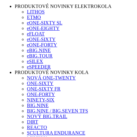
PRODUKTOVÉ NOVINKY ELEKTROKOLA
LITHOS
ETMO
eONE-SIXTY SL
eONE-EIGHTY
eFLOAT
eONE-SIXTY
eONE-FORTY
eBIG.NINE
eBIG.TOUR
eSILEX
eSPEEDER
PRODUKTOVÉ NOVINKY KOLA
NOVÁ ONE-TWENTY
ONE-SIXTY
ONE-SIXTY FR
ONE-FORTY
NINETY-SIX
BIG.NINE
BIG.NINE / BIG.SEVEN TFS
NOVÝ BIG.TRAIL
DIRT
REACTO
SCULTURA ENDURANCE