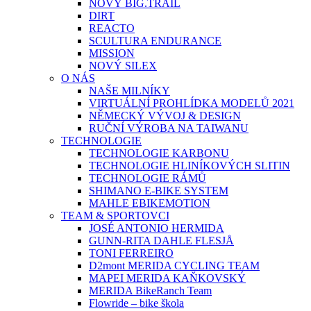
NOVÝ BIG.TRAIL
DIRT
REACTO
SCULTURA ENDURANCE
MISSION
NOVÝ SILEX
O NÁS
NAŠE MILNÍKY
VIRTUÁLNÍ PROHLÍDKA MODELŮ 2021
NĚMECKÝ VÝVOJ & DESIGN
RUČNÍ VÝROBA NA TAIWANU
TECHNOLOGIE
TECHNOLOGIE KARBONU
TECHNOLOGIE HLINÍKOVÝCH SLITIN
TECHNOLOGIE RÁMŮ
SHIMANO E-BIKE SYSTEM
MAHLE EBIKEMOTION
TEAM & SPORTOVCI
JOSÉ ANTONIO HERMIDA
GUNN-RITA DAHLE FLESJÅ
TONI FERREIRO
D2mont MERIDA CYCLING TEAM
MAPEI MERIDA KAŇKOVSKÝ
MERIDA BikeRanch Team
Flowride – bike škola