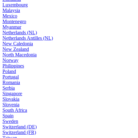
Luxembourg
Malaysia
Mexico
Montenegro
Myanmar
Netherlands (NL)
Netherlands Antilles (NL)
New Caledonia
New Zealand
North Macedonia
Norway
Philippines
Poland
Portugal
Romania
Serbia
Singapore
Slovakia
Slovenia
South Africa
Spain
Sweden
Switzerland (DE)
Switzerland (FR)
Taiwan