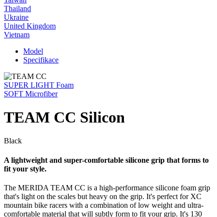
Thailand
Ukraine
United Kingdom
Vietnam
Model
Specifikace
SUPER LIGHT Foam
SOFT Microfiber
TEAM CC Silicon
Black
A lightweight and super-comfortable silicone grip that forms to
fit your style.
The MERIDA TEAM CC is a high-performance silicone foam grip
that's light on the scales but heavy on the grip. It's perfect for XC
mountain bike racers with a combination of low weight and ultra-
comfortable material that will subtly form to fit your grip. It's 130