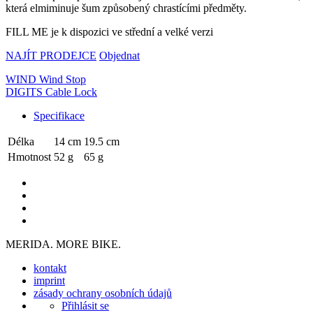
která elmiminuje šum způsobený chrastícími předměty.
FILL ME je k dispozici ve střední a velké verzi
NAJÍT PRODEJCE
Objednat
WIND Wind Stop
DIGITS Cable Lock
Specifikace
Délka
14 cm
19.5 cm
Hmotnost
52 g
65 g
MERIDA. MORE BIKE.
kontakt
imprint
zásady ochrany osobních údajů
Přihlásit se