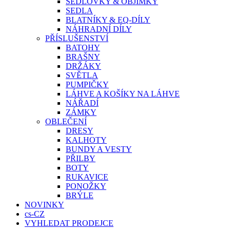
SEDLOVKY & OBJÍMKY
SEDLA
BLATNÍKY & EQ-DÍLY
NÁHRADNÍ DÍLY
PŘÍSLUŠENSTVÍ
BATOHY
BRAŠNY
DRŽÁKY
SVĚTLA
PUMPIČKY
LÁHVE A KOŠÍKY NA LÁHVE
NÁŘADÍ
ZÁMKY
OBLEČENÍ
DRESY
KALHOTY
BUNDY A VESTY
PŘILBY
BOTY
RUKAVICE
PONOŽKY
BRÝLE
NOVINKY
cs-CZ
VYHLEDAT PRODEJCE