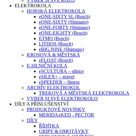
VYBER SI SVÉ KOLO
ELEKTROKOLA
HORSKÁ ELEKTROKOLA
eONE-SIXTY SL (Bosch)
eONE-SIXTY (Shimano)
eONE-FORTY (Shimano)
eONE-EIGHTY (Bosch)
ETMO (Bosch)
LITHOS (Bosch)
eBIG.NINE (Shimano)
KROSOVÁ & MĚSTSKÁ
eFLOAT (Bosch)
E-SILNIČNÍ KOLA
eSCULTURA – silnice
eSILEX+ – gravel
eSPEEDER – fitness
ARCHÍV ELEKTROKOL
TREKOVÁ A MĚSTSKÁ ELEKTROKOLA
VYBER SI SVÉ ELEKTROKOLO
DÍLY A PŘÍSLUŠENSTVÍ
PRODUKTOVÉ NOVINKY
MERIDAxKED - PECTOR
DÍLY
ŘÍDÍTKA
GRIPY & OMOTÁVKY