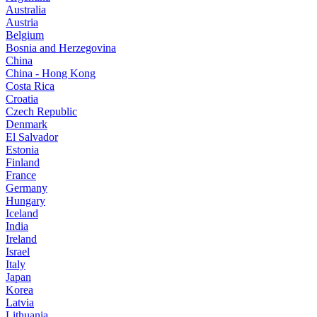
Australia
Austria
Belgium
Bosnia and Herzegovina
China
China - Hong Kong
Costa Rica
Croatia
Czech Republic
Denmark
El Salvador
Estonia
Finland
France
Germany
Hungary
Iceland
India
Ireland
Israel
Italy
Japan
Korea
Latvia
Lithuania