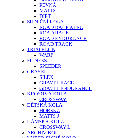
PEVNÁ
MATTS
DIRT
SILNIČNÍ KOLA
ROAD RACE AERO
ROAD RACE
ROAD ENDURANCE
ROAD TRACK
TRIATHLON
WARP
FITNESS
SPEEDER
GRAVEL
SILEX
GRAVEL RACE
GRAVEL ENDURANCE
KROSOVÁ KOLA
CROSSWAY
DĚTSKÁ KOLA
HORSKÁ
MATTS J
DÁMSKÁ KOLA
CROSSWAY L
ARCHÍV KOL