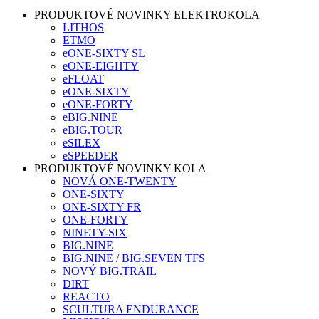
PRODUKTOVÉ NOVINKY ELEKTROKOLA
LITHOS
ETMO
eONE-SIXTY SL
eONE-EIGHTY
eFLOAT
eONE-SIXTY
eONE-FORTY
eBIG.NINE
eBIG.TOUR
eSILEX
eSPEEDER
PRODUKTOVÉ NOVINKY KOLA
NOVÁ ONE-TWENTY
ONE-SIXTY
ONE-SIXTY FR
ONE-FORTY
NINETY-SIX
BIG.NINE
BIG.NINE / BIG.SEVEN TFS
NOVÝ BIG.TRAIL
DIRT
REACTO
SCULTURA ENDURANCE