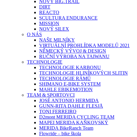
NOVÝ BIG.TRAIL
DIRT
REACTO
SCULTURA ENDURANCE
MISSION
NOVÝ SILEX
O NÁS
NAŠE MILNÍKY
VIRTUÁLNÍ PROHLÍDKA MODELŮ 2021
NĚMECKÝ VÝVOJ & DESIGN
RUČNÍ VÝROBA NA TAIWANU
TECHNOLOGIE
TECHNOLOGIE KARBONU
TECHNOLOGIE HLINÍKOVÝCH SLITIN
TECHNOLOGIE RÁMŮ
SHIMANO E-BIKE SYSTEM
MAHLE EBIKEMOTION
TEAM & SPORTOVCI
JOSÉ ANTONIO HERMIDA
GUNN-RITA DAHLE FLESJÅ
TONI FERREIRO
D2mont MERIDA CYCLING TEAM
MAPEI MERIDA KAŇKOVSKÝ
MERIDA BikeRanch Team
Flowride – bike škola