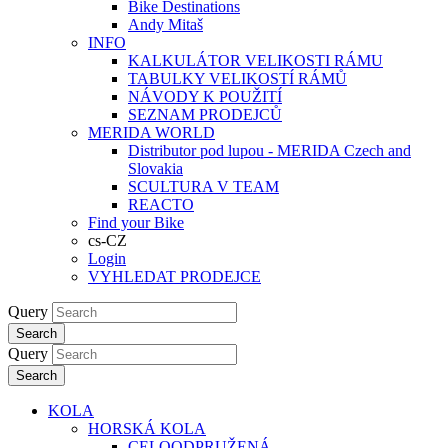
Bike Destinations
Andy Mitaš
INFO
KALKULÁTOR VELIKOSTI RÁMU
TABULKY VELIKOSTÍ RÁMŮ
NÁVODY K POUŽITÍ
SEZNAM PRODEJCŮ
MERIDA WORLD
Distributor pod lupou - MERIDA Czech and
Slovakia
SCULTURA V TEAM
REACTO
Find your Bike
cs-CZ
Login
VYHLEDAT PRODEJCE
Query
Search
Query
Search
KOLA
HORSKÁ KOLA
CELOODPRUŽENÁ