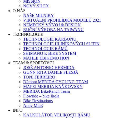
MISSION
NOVÝ SILEX
O NÁS
NAŠE MILNÍKY
VIRTUÁLNÍ PROHLÍDKA MODELŮ 2021
NĚMECKÝ VÝVOJ & DESIGN
RUČNÍ VÝROBA NA TAIWANU
TECHNOLOGIE
TECHNOLOGIE KARBONU
TECHNOLOGIE HLINÍKOVÝCH SLITIN
TECHNOLOGIE RÁMŮ
SHIMANO E-BIKE SYSTEM
MAHLE EBIKEMOTION
TEAM & SPORTOVCI
JOSÉ ANTONIO HERMIDA
GUNN-RITA DAHLE FLESJÅ
TONI FERREIRO
D2mont MERIDA CYCLING TEAM
MAPEI MERIDA KAŇKOVSKÝ
MERIDA BikeRanch Team
Flowride – bike škola
Bike Destinations
Andy Mitaš
INFO
KALKULÁTOR VELIKOSTI RÁMU