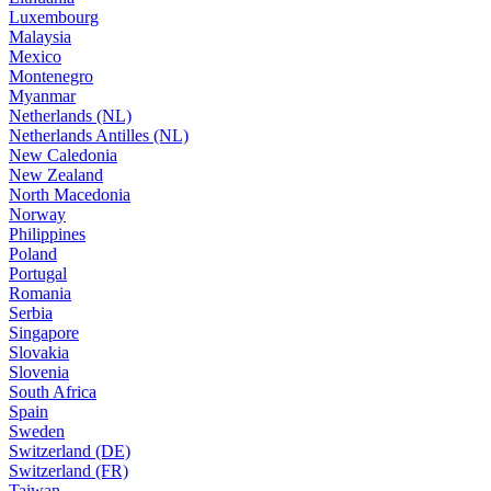
Luxembourg
Malaysia
Mexico
Montenegro
Myanmar
Netherlands (NL)
Netherlands Antilles (NL)
New Caledonia
New Zealand
North Macedonia
Norway
Philippines
Poland
Portugal
Romania
Serbia
Singapore
Slovakia
Slovenia
South Africa
Spain
Sweden
Switzerland (DE)
Switzerland (FR)
Taiwan