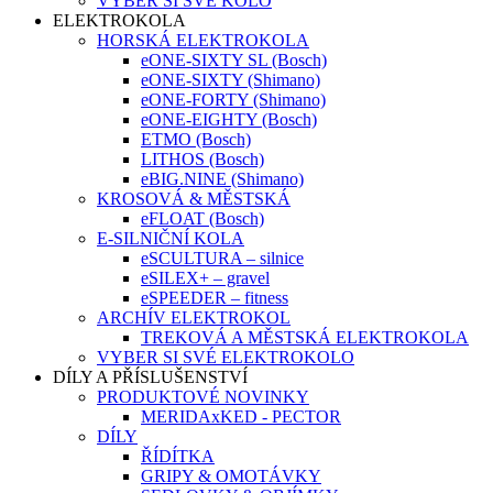
VYBER SI SVÉ KOLO
ELEKTROKOLA
HORSKÁ ELEKTROKOLA
eONE-SIXTY SL (Bosch)
eONE-SIXTY (Shimano)
eONE-FORTY (Shimano)
eONE-EIGHTY (Bosch)
ETMO (Bosch)
LITHOS (Bosch)
eBIG.NINE (Shimano)
KROSOVÁ & MĚSTSKÁ
eFLOAT (Bosch)
E-SILNIČNÍ KOLA
eSCULTURA – silnice
eSILEX+ – gravel
eSPEEDER – fitness
ARCHÍV ELEKTROKOL
TREKOVÁ A MĚSTSKÁ ELEKTROKOLA
VYBER SI SVÉ ELEKTROKOLO
DÍLY A PŘÍSLUŠENSTVÍ
PRODUKTOVÉ NOVINKY
MERIDAxKED - PECTOR
DÍLY
ŘÍDÍTKA
GRIPY & OMOTÁVKY