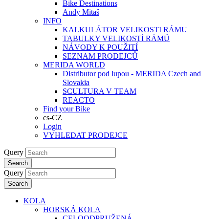
Bike Destinations
Andy Mitaš
INFO
KALKULÁTOR VELIKOSTI RÁMU
TABULKY VELIKOSTÍ RÁMŮ
NÁVODY K POUŽITÍ
SEZNAM PRODEJCŮ
MERIDA WORLD
Distributor pod lupou - MERIDA Czech and
Slovakia
SCULTURA V TEAM
REACTO
Find your Bike
cs-CZ
Login
VYHLEDAT PRODEJCE
Query
Search
Query
Search
KOLA
HORSKÁ KOLA
CELOODPRUŽENÁ