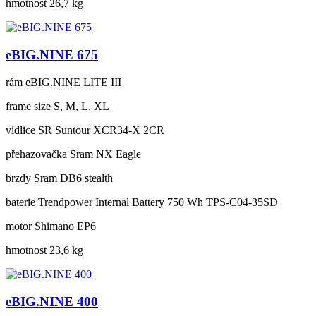
hmotnost
26,7 kg
eBIG.NINE 675
rám
eBIG.NINE LITE III
frame size
S, M, L, XL
vidlice
SR Suntour XCR34-X 2CR
přehazovačka
Sram NX Eagle
brzdy
Sram DB6 stealth
baterie
Trendpower Internal Battery 750 Wh TPS-C04-35SD
motor
Shimano EP6
hmotnost
23,6 kg
eBIG.NINE 400