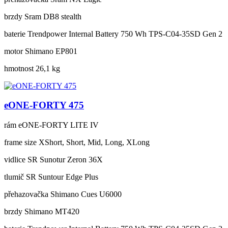
brzdy
Sram DB8 stealth
baterie
Trendpower Internal Battery 750 Wh TPS-C04-35SD Gen 2
motor
Shimano EP801
hmotnost
26,1 kg
eONE-FORTY 475
rám
eONE-FORTY LITE IV
frame size
XShort, Short, Mid, Long, XLong
vidlice
SR Sunotur Zeron 36X
tlumič
SR Suntour Edge Plus
přehazovačka
Shimano Cues U6000
brzdy
Shimano MT420