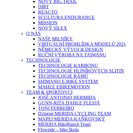
NOVÝ BIG.TRAIL
DIRT
REACTO
SCULTURA ENDURANCE
MISSION
NOVÝ SILEX
O NÁS
NAŠE MILNÍKY
VIRTUÁLNÍ PROHLÍDKA MODELŮ 2021
NĚMECKÝ VÝVOJ & DESIGN
RUČNÍ VÝROBA NA TAIWANU
TECHNOLOGIE
TECHNOLOGIE KARBONU
TECHNOLOGIE HLINÍKOVÝCH SLITIN
TECHNOLOGIE RÁMŮ
SHIMANO E-BIKE SYSTEM
MAHLE EBIKEMOTION
TEAM & SPORTOVCI
JOSÉ ANTONIO HERMIDA
GUNN-RITA DAHLE FLESJÅ
TONI FERREIRO
D2mont MERIDA CYCLING TEAM
MAPEI MERIDA KAŇKOVSKÝ
MERIDA BikeRanch Team
Flowride – bike škola