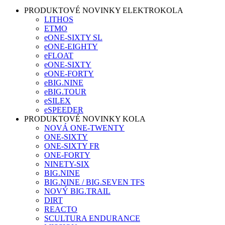
PRODUKTOVÉ NOVINKY ELEKTROKOLA
LITHOS
ETMO
eONE-SIXTY SL
eONE-EIGHTY
eFLOAT
eONE-SIXTY
eONE-FORTY
eBIG.NINE
eBIG.TOUR
eSILEX
eSPEEDER
PRODUKTOVÉ NOVINKY KOLA
NOVÁ ONE-TWENTY
ONE-SIXTY
ONE-SIXTY FR
ONE-FORTY
NINETY-SIX
BIG.NINE
BIG.NINE / BIG.SEVEN TFS
NOVÝ BIG.TRAIL
DIRT
REACTO
SCULTURA ENDURANCE