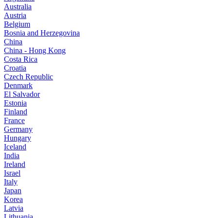
Australia
Austria
Belgium
Bosnia and Herzegovina
China
China - Hong Kong
Costa Rica
Croatia
Czech Republic
Denmark
El Salvador
Estonia
Finland
France
Germany
Hungary
Iceland
India
Ireland
Israel
Italy
Japan
Korea
Latvia
Lithuania