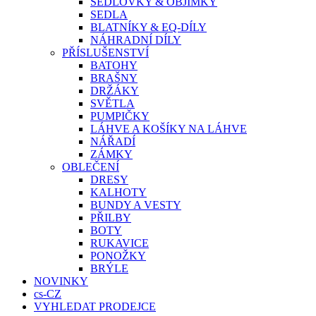
SEDLOVKY & OBJÍMKY
SEDLA
BLATNÍKY & EQ-DÍLY
NÁHRADNÍ DÍLY
PŘÍSLUŠENSTVÍ
BATOHY
BRAŠNY
DRŽÁKY
SVĚTLA
PUMPIČKY
LÁHVE A KOŠÍKY NA LÁHVE
NÁŘADÍ
ZÁMKY
OBLEČENÍ
DRESY
KALHOTY
BUNDY A VESTY
PŘILBY
BOTY
RUKAVICE
PONOŽKY
BRÝLE
NOVINKY
cs-CZ
VYHLEDAT PRODEJCE