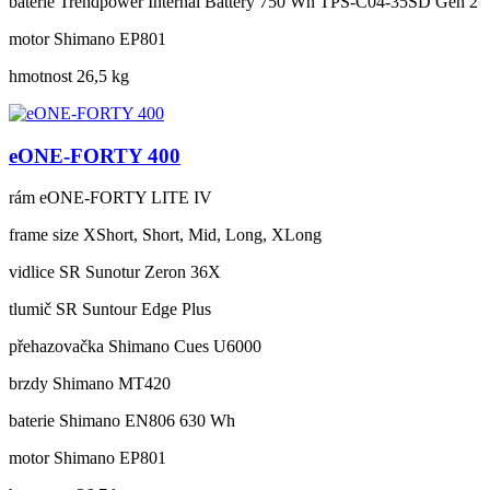
baterie
Trendpower Internal Battery 750 Wh TPS-C04-35SD Gen 2
motor
Shimano EP801
hmotnost
26,5 kg
eONE-FORTY 400
rám
eONE-FORTY LITE IV
frame size
XShort, Short, Mid, Long, XLong
vidlice
SR Sunotur Zeron 36X
tlumič
SR Suntour Edge Plus
přehazovačka
Shimano Cues U6000
brzdy
Shimano MT420
baterie
Shimano EN806 630 Wh
motor
Shimano EP801