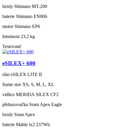
brzdy
Shimano MT-200
baterie
Shimano EN806
motor
Shimano EP6
hmotnost
23,2 kg
Testované
eSILEX+ 600
rám
eSILEX LITE II
frame size
XS, S, M, L, XL
vidlice
MERIDA SILEX CF2
přehazovačka
Sram Apex Eagle
brzdy
Sram Apex
baterie
Mahle ix2 237Wh