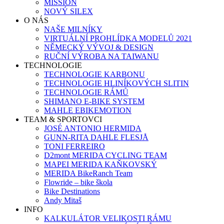
MISSION
NOVÝ SILEX
O NÁS
NAŠE MILNÍKY
VIRTUÁLNÍ PROHLÍDKA MODELŮ 2021
NĚMECKÝ VÝVOJ & DESIGN
RUČNÍ VÝROBA NA TAIWANU
TECHNOLOGIE
TECHNOLOGIE KARBONU
TECHNOLOGIE HLINÍKOVÝCH SLITIN
TECHNOLOGIE RÁMŮ
SHIMANO E-BIKE SYSTEM
MAHLE EBIKEMOTION
TEAM & SPORTOVCI
JOSÉ ANTONIO HERMIDA
GUNN-RITA DAHLE FLESJÅ
TONI FERREIRO
D2mont MERIDA CYCLING TEAM
MAPEI MERIDA KAŇKOVSKÝ
MERIDA BikeRanch Team
Flowride – bike škola
Bike Destinations
Andy Mitaš
INFO
KALKULÁTOR VELIKOSTI RÁMU