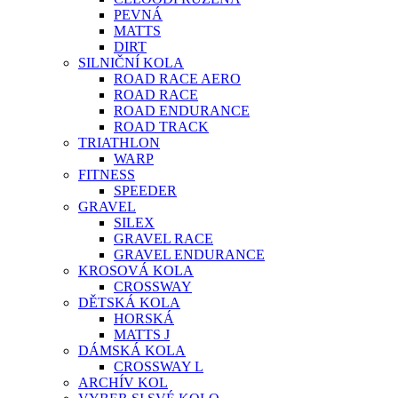
PEVNÁ
MATTS
DIRT
SILNIČNÍ KOLA
ROAD RACE AERO
ROAD RACE
ROAD ENDURANCE
ROAD TRACK
TRIATHLON
WARP
FITNESS
SPEEDER
GRAVEL
SILEX
GRAVEL RACE
GRAVEL ENDURANCE
KROSOVÁ KOLA
CROSSWAY
DĚTSKÁ KOLA
HORSKÁ
MATTS J
DÁMSKÁ KOLA
CROSSWAY L
ARCHÍV KOL