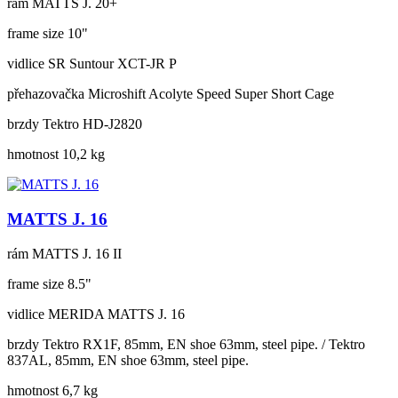
rám
MATTS J. 20+
frame size
10"
vidlice
SR Suntour XCT-JR P
přehazovačka
Microshift Acolyte Speed Super Short Cage
brzdy
Tektro HD-J2820
hmotnost
10,2 kg
MATTS J. 16
rám
MATTS J. 16 II
frame size
8.5"
vidlice
MERIDA MATTS J. 16
brzdy
Tektro RX1F, 85mm, EN shoe 63mm, steel pipe. / Tektro
837AL, 85mm, EN shoe 63mm, steel pipe.
hmotnost
6,7 kg