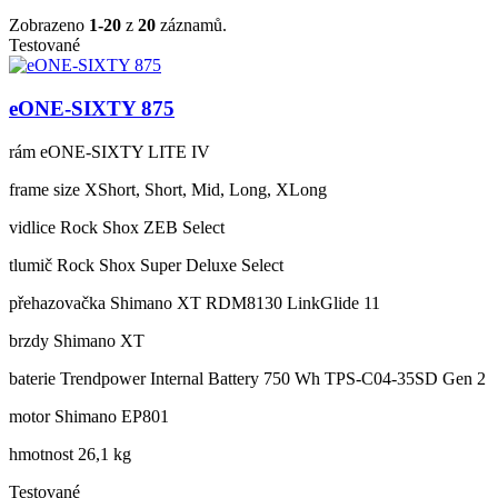
Zobrazeno
1-20
z
20
záznamů.
Testované
eONE-SIXTY 875
rám
eONE-SIXTY LITE IV
frame size
XShort, Short, Mid, Long, XLong
vidlice
Rock Shox ZEB Select
tlumič
Rock Shox Super Deluxe Select
přehazovačka
Shimano XT RDM8130 LinkGlide 11
brzdy
Shimano XT
baterie
Trendpower Internal Battery 750 Wh TPS-C04-35SD Gen 2
motor
Shimano EP801
hmotnost
26,1 kg
Testované