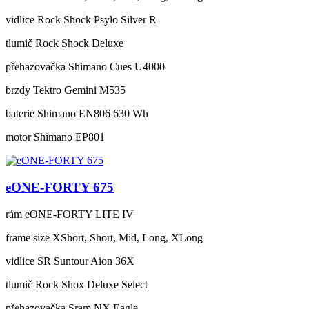
vidlice
Rock Shock Psylo Silver R
tlumič
Rock Shock Deluxe
přehazovačka
Shimano Cues U4000
brzdy
Tektro Gemini M535
baterie
Shimano EN806 630 Wh
motor
Shimano EP801
eONE-FORTY 675
rám
eONE-FORTY LITE IV
frame size
XShort, Short, Mid, Long, XLong
vidlice
SR Suntour Aion 36X
tlumič
Rock Shox Deluxe Select
přehazovačka
Sram NX Eagle