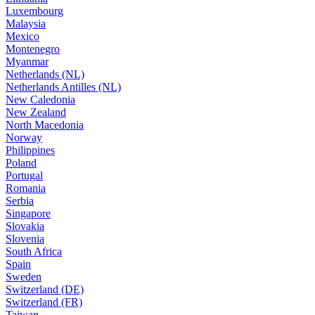
Luxembourg
Malaysia
Mexico
Montenegro
Myanmar
Netherlands (NL)
Netherlands Antilles (NL)
New Caledonia
New Zealand
North Macedonia
Norway
Philippines
Poland
Portugal
Romania
Serbia
Singapore
Slovakia
Slovenia
South Africa
Spain
Sweden
Switzerland (DE)
Switzerland (FR)
Taiwan