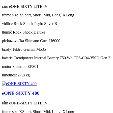
rám
eONE-SIXTY LITE IV
frame size
XShort, Short, Mid, Long, XLong
vidlice
Rock Shock Psylo Silver R
tlumič
Rock Shock Deluxe
přehazovačka
Shimano Cues U6000
brzdy
Tektro Gemini M535
baterie
Trendpower Internal Battery 750 Wh TPS-C04-35SD Gen 2
motor
Shimano EP801
hmotnost
27,8 kg
eONE-SIXTY 400
rám
eONE-SIXTY LITE IV
frame size
XShort, Short, Mid, Long, XLong