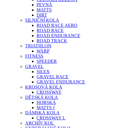
PEVNÁ
MATTS
DIRT
SILNIČNÍ KOLA
ROAD RACE AERO
ROAD RACE
ROAD ENDURANCE
ROAD TRACK
TRIATHLON
WARP
FITNESS
SPEEDER
GRAVEL
SILEX
GRAVEL RACE
GRAVEL ENDURANCE
KROSOVÁ KOLA
CROSSWAY
DĚTSKÁ KOLA
HORSKÁ
MATTS J
DÁMSKÁ KOLA
CROSSWAY L
ARCHÍV KOL