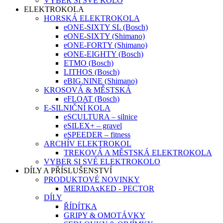
VYBER SI SVÉ KOLO
ELEKTROKOLA
HORSKÁ ELEKTROKOLA
eONE-SIXTY SL (Bosch)
eONE-SIXTY (Shimano)
eONE-FORTY (Shimano)
eONE-EIGHTY (Bosch)
ETMO (Bosch)
LITHOS (Bosch)
eBIG.NINE (Shimano)
KROSOVÁ & MĚSTSKÁ
eFLOAT (Bosch)
E-SILNIČNÍ KOLA
eSCULTURA – silnice
eSILEX+ – gravel
eSPEEDER – fitness
ARCHÍV ELEKTROKOL
TREKOVÁ A MĚSTSKÁ ELEKTROKOLA
VYBER SI SVÉ ELEKTROKOLO
DÍLY A PŘÍSLUŠENSTVÍ
PRODUKTOVÉ NOVINKY
MERIDAxKED - PECTOR
DÍLY
ŘÍDÍTKA
GRIPY & OMOTÁVKY