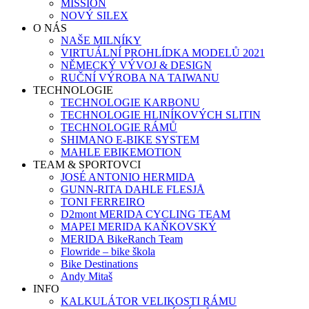
MISSION
NOVÝ SILEX
O NÁS
NAŠE MILNÍKY
VIRTUÁLNÍ PROHLÍDKA MODELŮ 2021
NĚMECKÝ VÝVOJ & DESIGN
RUČNÍ VÝROBA NA TAIWANU
TECHNOLOGIE
TECHNOLOGIE KARBONU
TECHNOLOGIE HLINÍKOVÝCH SLITIN
TECHNOLOGIE RÁMŮ
SHIMANO E-BIKE SYSTEM
MAHLE EBIKEMOTION
TEAM & SPORTOVCI
JOSÉ ANTONIO HERMIDA
GUNN-RITA DAHLE FLESJÅ
TONI FERREIRO
D2mont MERIDA CYCLING TEAM
MAPEI MERIDA KAŇKOVSKÝ
MERIDA BikeRanch Team
Flowride – bike škola
Bike Destinations
Andy Mitaš
INFO
KALKULÁTOR VELIKOSTI RÁMU