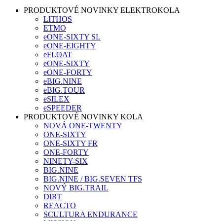
PRODUKTOVÉ NOVINKY ELEKTROKOLA
LITHOS
ETMO
eONE-SIXTY SL
eONE-EIGHTY
eFLOAT
eONE-SIXTY
eONE-FORTY
eBIG.NINE
eBIG.TOUR
eSILEX
eSPEEDER
PRODUKTOVÉ NOVINKY KOLA
NOVÁ ONE-TWENTY
ONE-SIXTY
ONE-SIXTY FR
ONE-FORTY
NINETY-SIX
BIG.NINE
BIG.NINE / BIG.SEVEN TFS
NOVÝ BIG.TRAIL
DIRT
REACTO
SCULTURA ENDURANCE