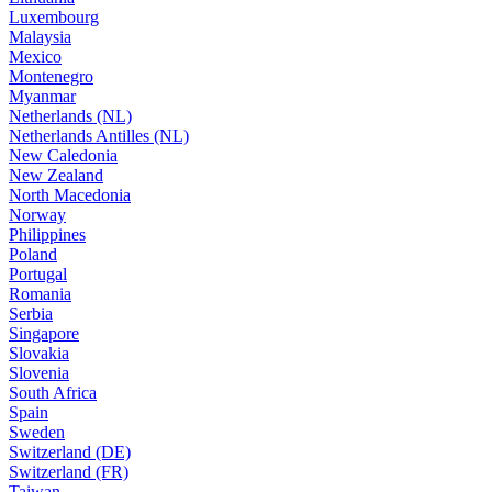
Luxembourg
Malaysia
Mexico
Montenegro
Myanmar
Netherlands (NL)
Netherlands Antilles (NL)
New Caledonia
New Zealand
North Macedonia
Norway
Philippines
Poland
Portugal
Romania
Serbia
Singapore
Slovakia
Slovenia
South Africa
Spain
Sweden
Switzerland (DE)
Switzerland (FR)
Taiwan