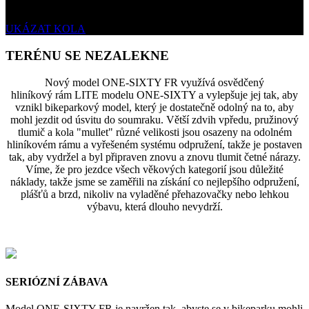
UKÁZAT KOLA
TERÉNU SE NEZALEKNE
Nový model ONE-SIXTY FR využívá osvědčený
hliníkový rám LITE modelu ONE-SIXTY a vylepšuje jej tak, aby
vznikl bikeparkový model, který je dostatečně odolný na to, aby
mohl jezdit od úsvitu do soumraku. Větší zdvih vpředu, pružinový
tlumič a kola "mullet" různé velikosti jsou osazeny na odolném
hliníkovém rámu a vyřešeném systému odpružení, takže je postaven
tak, aby vydržel a byl připraven znovu a znovu tlumit četné nárazy.
Víme, že pro jezdce všech věkových kategorií jsou důležité
náklady, takže jsme se zaměřili na získání co nejlepšího odpružení,
plášťů a brzd, nikoliv na vyladěné přehazovačky nebo lehkou
výbavu, která dlouho nevydrží.
SERIÓZNÍ ZÁBAVA
Model ONE-SIXTY FR je navržen tak, abyste se v bikeparku mohli