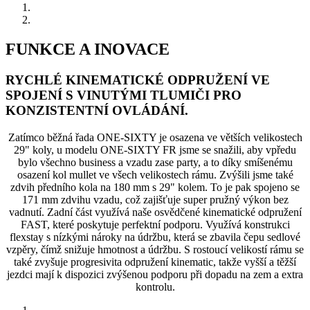
FUNKCE A INOVACE
RYCHLÉ KINEMATICKÉ ODPRUŽENÍ VE
SPOJENÍ S VINUTÝMI TLUMIČI PRO
KONZISTENTNÍ OVLÁDÁNÍ.
Zatímco běžná řada ONE-SIXTY je osazena ve větších velikostech
29" koly, u modelu ONE-SIXTY FR jsme se snažili, aby vpředu
bylo všechno business a vzadu zase party, a to díky smíšenému
osazení kol mullet ve všech velikostech rámu. Zvýšili jsme také
zdvih předního kola na 180 mm s 29" kolem. To je pak spojeno se
171 mm zdvihu vzadu, což zajišťuje super pružný výkon bez
vadnutí. Zadní část využívá naše osvědčené kinematické odpružení
FAST, které poskytuje perfektní podporu. Využívá konstrukci
flexstay s nízkými nároky na údržbu, která se zbavila čepu sedlové
vzpěry, čímž snižuje hmotnost a údržbu. S rostoucí velikostí rámu se
také zvyšuje progresivita odpružení kinematic, takže vyšší a těžší
jezdci mají k dispozici zvýšenou podporu při dopadu na zem a extra
kontrolu.