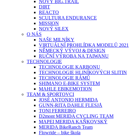
NOVÝ BIG.TRAIL
DIRT
REACTO
SCULTURA ENDURANCE
MISSION
NOVÝ SILEX
O NÁS
NAŠE MILNÍKY
VIRTUÁLNÍ PROHLÍDKA MODELŮ 2021
NĚMECKÝ VÝVOJ & DESIGN
RUČNÍ VÝROBA NA TAIWANU
TECHNOLOGIE
TECHNOLOGIE KARBONU
TECHNOLOGIE HLINÍKOVÝCH SLITIN
TECHNOLOGIE RÁMŮ
SHIMANO E-BIKE SYSTEM
MAHLE EBIKEMOTION
TEAM & SPORTOVCI
JOSÉ ANTONIO HERMIDA
GUNN-RITA DAHLE FLESJÅ
TONI FERREIRO
D2mont MERIDA CYCLING TEAM
MAPEI MERIDA KAŇKOVSKÝ
MERIDA BikeRanch Team
Flowride – bike škola