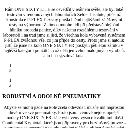
Rám ONE-SIXTY LITE se osvědčil v reálném světě, ale byl také
testován v renomovaných laboratořích Zelder Institute, přičemž
konstrukce P-FLEX flexstay prošla i těmi nejtěžšími zátěžovými
testy na výbornou. Zatímco mnoho lidí při představě ohýbání
hliníku propadá panice, díky našemu rozsáhlému testování v
laboratoři i na trati jsme si jisti, že všechna kola vybavená systémem
P-PLEX zvládnou vše, co jim přijde do cesty. Proto jsme si natolik
jistí, že jsme na kolo ONE-SIXTY FR poskytli pětiletou záruku v
nejtěžší kategorii použití 5, což dělá jen velmi málo jiných výrobců,
a to i na sjezdová kola.
ROBUSTNÍ A ODOLNÉ PNEUMATIKY
Abyste se mohli jízdě na kole zcela odevzdat, musíte mít naprostou
důvěru ve své pneumatiky. Proto jsou i cenově nejdostupnější
modely ONE-SIXTY FR stále vybaveny vysoce kvalitními plášti
Continental Kryptotal, které jsou připraveny pro bezdušový provoz -
a my jsme se postarali o to, aby odolné pláště a přilnavé směsi také