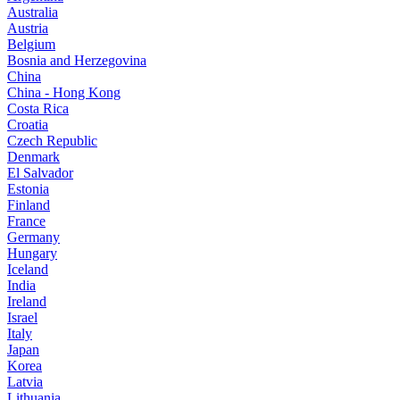
Australia
Austria
Belgium
Bosnia and Herzegovina
China
China - Hong Kong
Costa Rica
Croatia
Czech Republic
Denmark
El Salvador
Estonia
Finland
France
Germany
Hungary
Iceland
India
Ireland
Israel
Italy
Japan
Korea
Latvia
Lithuania