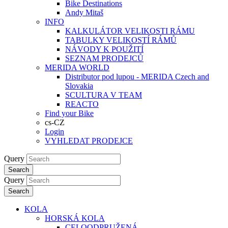
Bike Destinations
Andy Mitaš
INFO
KALKULÁTOR VELIKOSTI RÁMU
TABULKY VELIKOSTÍ RÁMŮ
NÁVODY K POUŽITÍ
SEZNAM PRODEJCŮ
MERIDA WORLD
Distributor pod lupou - MERIDA Czech and
Slovakia
SCULTURA V TEAM
REACTO
Find your Bike
cs-CZ
Login
VYHLEDAT PRODEJCE
Query
Search
Query
Search
KOLA
HORSKÁ KOLA
CELOODPRUŽENÁ