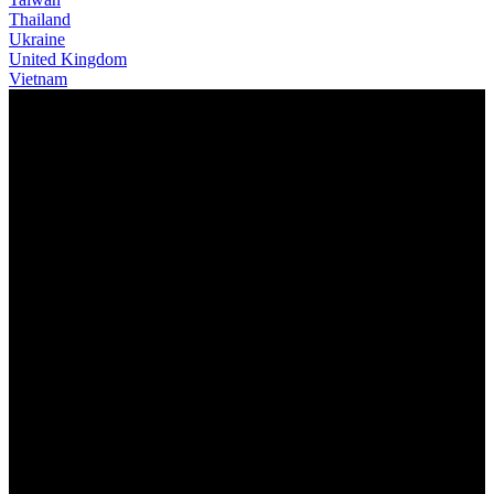
Thailand
Ukraine
United Kingdom
Vietnam
NOVÁ ONE-SIXTY FR
ŘÍKEJTE MU SUPER ENDURO NEBO
KOLO DO PARKU – MY MU ŘÍKÁME
ZÁBAVNÉ KOLO.