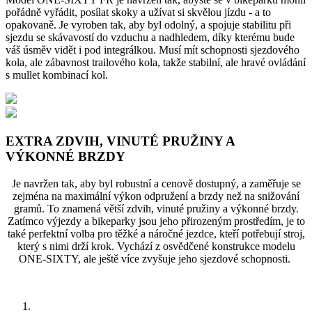
pořádně vyřádit, posílat skoky a užívat si skvělou jízdu - a to
opakovaně. Je vyroben tak, aby byl odolný, a spojuje stabilitu při
sjezdu se skávavostí do vzduchu a nadhledem, díky kterému bude
váš úsměv vidět i pod integrálkou. Musí mít schopnosti sjezdového
kola, ale zábavnost trailového kola, takže stabilní, ale hravé ovládání
s mullet kombinací kol.
EXTRA ZDVIH, VINUTÉ PRUŽINY A
VÝKONNÉ BRZDY
Je navržen tak, aby byl robustní a cenově dostupný, a zaměřuje se
zejména na maximální výkon odpružení a brzdy než na snižování
gramů. To znamená větší zdvih, vinuté pružiny a výkonné brzdy.
Zatímco výjezdy a bikeparky jsou jeho přirozeným prostředím, je to
také perfektní volba pro těžké a náročné jezdce, kteří potřebují stroj,
který s nimi drží krok. Vychází z osvědčené konstrukce modelu
ONE-SIXTY, ale ještě více zvyšuje jeho sjezdové schopnosti.