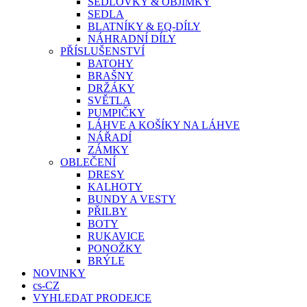
SEDLOVKY & OBJÍMKY
SEDLA
BLATNÍKY & EQ-DÍLY
NÁHRADNÍ DÍLY
PŘÍSLUŠENSTVÍ
BATOHY
BRAŠNY
DRŽÁKY
SVĚTLA
PUMPIČKY
LÁHVE A KOŠÍKY NA LÁHVE
NÁŘADÍ
ZÁMKY
OBLEČENÍ
DRESY
KALHOTY
BUNDY A VESTY
PŘILBY
BOTY
RUKAVICE
PONOŽKY
BRÝLE
NOVINKY
cs-CZ
VYHLEDAT PRODEJCE