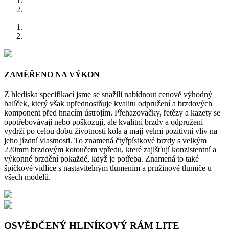
ZAMĚŘENO NA VÝKON
Z hlediska specifikací jsme se snažili nabídnout cenově výhodný
balíček, který však upřednostňuje kvalitu odpružení a brzdových
komponent před hnacím ústrojím. Přehazovačky, řetězy a kazety se
opotřebovávají nebo poškozují, ale kvalitní brzdy a odpružení
vydrží po celou dobu životnosti kola a mají velmi pozitivní vliv na
jeho jízdní vlastnosti. To znamená čtyřpístkové brzdy s velkým
220mm brzdovým kotoučem vpředu, které zajišťují konzistentní a
výkonné brzdění pokaždé, když je potřeba. Znamená to také
špičkové vidlice s nastavitelným tlumením a pružinové tlumiče u
všech modelů.
OSVĚDČENÝ HLINÍKOVÝ RÁM LITE