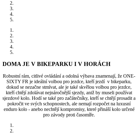
DOMA JE V BIKEPARKU I V HORÁCH
Robustní rám, citlivé ovládání a odolná výbava znamenají, že ONE-
SIXTY FR je ideální volbou pro jezdce, kteří jezdí v bikeparku,
dokud se nezačne stmívat, ale je také skvělou volbou pro jezdce,
kteří chtějí zdolávat nejnáročnější sjezdy, aniž by museli používat
sjezdové kolo. Hodí se také pro začátečníky, kteří se chtějí prosadit a
pokročit ve svých schopnostech, ale nemají rozpočet na luxusní
enduro kolo - anebo nechtějí kompromisy, které přináší kolo určené
pro závody proti časomíře.