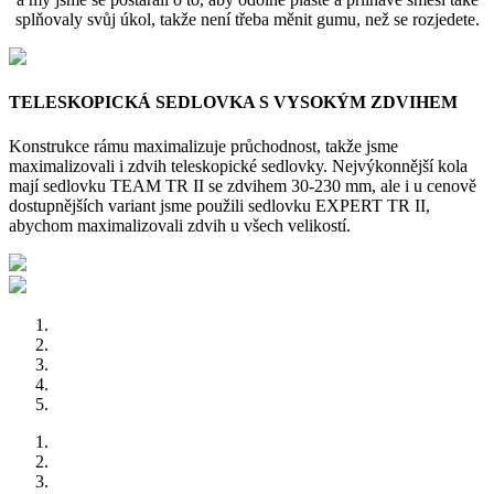
splňovaly svůj úkol, takže není třeba měnit gumu, než se rozjedete.
TELESKOPICKÁ SEDLOVKA S VYSOKÝM ZDVIHEM
Konstrukce rámu maximalizuje průchodnost, takže jsme
maximalizovali i zdvih teleskopické sedlovky. Nejvýkonnější kola
mají sedlovku TEAM TR II se zdvihem 30-230 mm, ale i u cenově
dostupnějších variant jsme použili sedlovku EXPERT TR II,
abychom maximalizovali zdvih u všech velikostí.