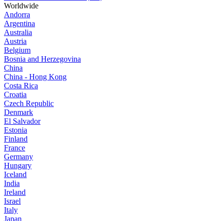
Worldwide
Andorra
Argentina
Australia
Austria
Belgium
Bosnia and Herzegovina
China
China - Hong Kong
Costa Rica
Croatia
Czech Republic
Denmark
El Salvador
Estonia
Finland
France
Germany
Hungary
Iceland
India
Ireland
Israel
Italy
Japan