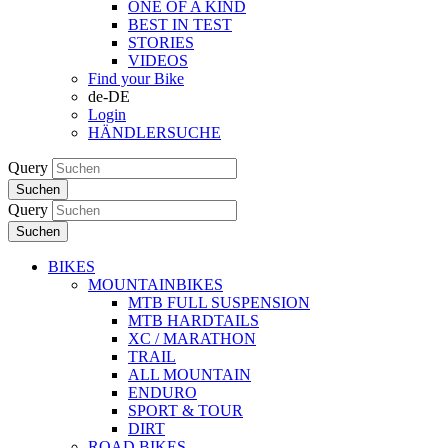
ONE OF A KIND
BEST IN TEST
STORIES
VIDEOS
Find your Bike
de-DE
Login
HÄNDLERSUCHE
Query
Suchen
Query
Suchen
BIKES
MOUNTAINBIKES
MTB FULL SUSPENSION
MTB HARDTAILS
XC / MARATHON
TRAIL
ALL MOUNTAIN
ENDURO
SPORT & TOUR
DIRT
ROAD BIKES