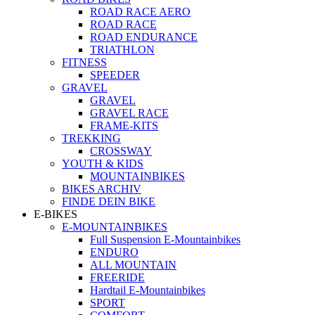
ROAD RACE AERO
ROAD RACE
ROAD ENDURANCE
TRIATHLON
FITNESS
SPEEDER
GRAVEL
GRAVEL
GRAVEL RACE
FRAME-KITS
TREKKING
CROSSWAY
YOUTH & KIDS
MOUNTAINBIKES
BIKES ARCHIV
FINDE DEIN BIKE
E-BIKES
E-MOUNTAINBIKES
Full Suspension E-Mountainbikes
ENDURO
ALL MOUNTAIN
FREERIDE
Hardtail E-Mountainbikes
SPORT