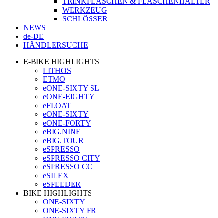
TRINKFLASCHEN & FLASCHENHALTER
WERKZEUG
SCHLÖSSER
NEWS
de-DE
HÄNDLERSUCHE
E-BIKE HIGHLIGHTS
LITHOS
ETMO
eONE-SIXTY SL
eONE-EIGHTY
eFLOAT
eONE-SIXTY
eONE-FORTY
eBIG.NINE
eBIG.TOUR
eSPRESSO
eSPRESSO CITY
eSPRESSO CC
eSILEX
eSPEEDER
BIKE HIGHLIGHTS
ONE-SIXTY
ONE-SIXTY FR