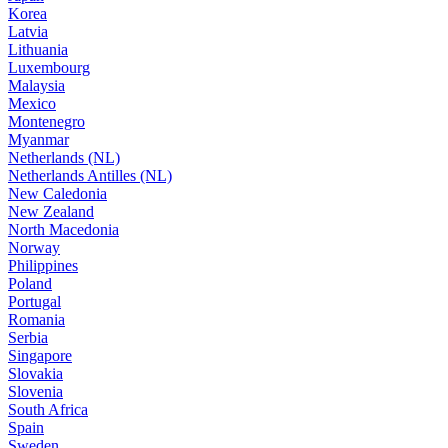
Korea
Latvia
Lithuania
Luxembourg
Malaysia
Mexico
Montenegro
Myanmar
Netherlands (NL)
Netherlands Antilles (NL)
New Caledonia
New Zealand
North Macedonia
Norway
Philippines
Poland
Portugal
Romania
Serbia
Singapore
Slovakia
Slovenia
South Africa
Spain
Sweden