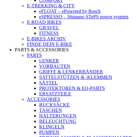
COMFORT
E-TREKKING & CITY
eFLOAT – ePowered by Bosch
eSPRESSO – Shimano STePS power systems
E-ROAD BIKES
GRAVEL
FITNESS
E-BIKES ARCHIV
FINDE DEIN E-BIKE
PARTS & ACCESSORIES
PARTS
LENKER
VORBAUTEN
GRIFFE & LENKERBÄNDER
SATTELSTÜTZEN & -KLEMMEN
SÄTTEL
PROTEKTOREN & EQ-PARTS
ERSATZTEILE
ACCESSORIES
RUCKSÄCKE
TASCHEN
HALTERUNGEN
BELEUCHTUNG
KLINGELN
PUMPEN