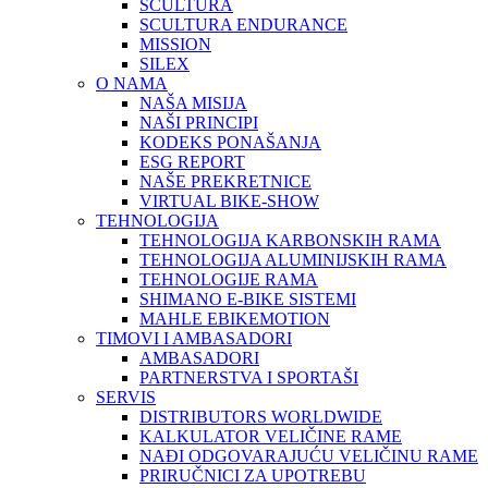
SCULTURA
SCULTURA ENDURANCE
MISSION
SILEX
O NAMA
NAŠA MISIJA
NAŠI PRINCIPI
KODEKS PONAŠANJA
ESG REPORT
NAŠE PREKRETNICE
VIRTUAL BIKE-SHOW
TEHNOLOGIJA
TEHNOLOGIJA KARBONSKIH RAMA
TEHNOLOGIJA ALUMINIJSKIH RAMA
TEHNOLOGIJE RAMA
SHIMANO E-BIKE SISTEMI
MAHLE EBIKEMOTION
TIMOVI I AMBASADORI
AMBASADORI
PARTNERSTVA I SPORTAŠI
SERVIS
DISTRIBUTORS WORLDWIDE
KALKULATOR VELIČINE RAME
NAĐI ODGOVARAJUĆU VELIČINU RAME
PRIRUČNICI ZA UPOTREBU