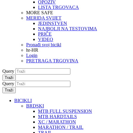
OPOZIV
LISTA TRGOVACA
MORE SAFE
MERIDA SVIJET
JEDINSTVEN
NAJBOLJI NA TESTOVIMA
PRIČE
VIDEO
Pronađi svoj bicikl
hr-HR
Login
PRETRAGA TRGOVINA
Query
Traži
Query
Traži
BICIKLI
BRDSKI
MTB FULL SUSPENSION
MTB HARDTAILS
XC / MARATHON
MARATHON / TRAIL
TRAIL