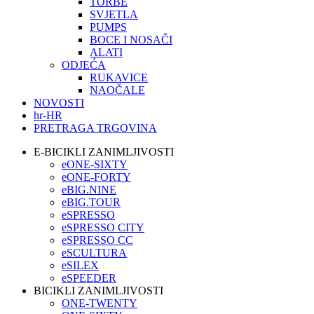
TORBE
SVJETLA
PUMPS
BOCE I NOSAČI
ALATI
ODJEĆA
RUKAVICE
NAOČALE
NOVOSTI
hr-HR
PRETRAGA TRGOVINA
E-BICIKLI ZANIMLJIVOSTI
eONE-SIXTY
eONE-FORTY
eBIG.NINE
eBIG.TOUR
eSPRESSO
eSPRESSO CITY
eSPRESSO CC
eSCULTURA
eSILEX
eSPEEDER
BICIKLI ZANIMLJIVOSTI
ONE-TWENTY