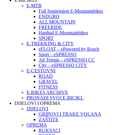
E-BICIKLI
E-MTB
Full Suspension E-Mountainbikes
ENDURO
ALL MOUNTAIN
FREERIDE
Hardtail E-Mountainbikes
SPORT
E-TREKKING & CITY
eFLOAT – ePowered by Bosch
Sport – eSPRESSO
All Terrain – eSPRESSO CC
City – eSPRESSO CITY
E-CESTOVNI
ROAD
GRAVEL
FITNESS
E-BIKES ARCHIVE
PRONAĐI SVOJ E-BICIKL
DIJELOVI I OPREMA
DIJELOVI
GRIPOVI I TRAKE VOLANA
ZAŠTITE
OPREMA
RUKSACI