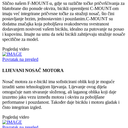
Slično našem F-MOUNT-u, gdje su različite točke pričvršćivanja za
blatobrane dio ponude okvira, bicikli opremljeni C-MOUNT-om
imaju već integrirane pričvrsne točke za stražnji nosač, što čini
postavljanje brzim, jednostavnim i pouzdanim.C-MOUNT su
dodatna značajka koja poboljšava svakodnevnu svestranost
dodavanjem nosivosti vašem biciklu, idealno za putovanje na posao
i kupovinu. Imajte na umu da neki bicikli zahtijevaju stražnje nosače
specifične za model.
Pogledaj video
Povratak na pregled
LIJEVANI NOSAČ MOTORA
Nosač motora za e-bicikl ima sofisticirani oblik koji je moguće
izraditi samo tehnologijom lijevanja. Lijevanje ovog dijela
omogućuje nam stvaranje složenog, ali laganog oblika koji daje
izuzetno jaku vezu između motora i okvira za poboljšane
performanse i pouzdanost. Također daje biciklu i motoru gladak i
čisto integriran izgled.
Pogledaj video
Povratak na pregled