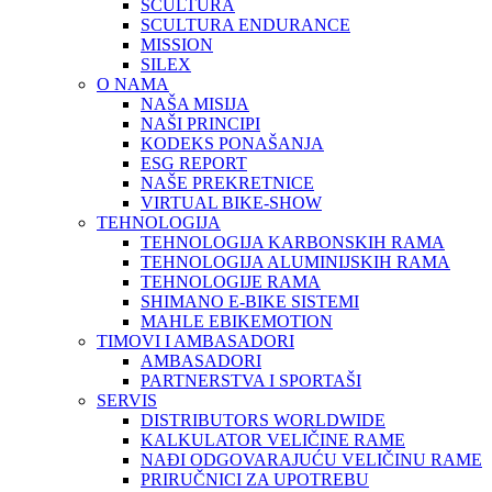
SCULTURA
SCULTURA ENDURANCE
MISSION
SILEX
O NAMA
NAŠA MISIJA
NAŠI PRINCIPI
KODEKS PONAŠANJA
ESG REPORT
NAŠE PREKRETNICE
VIRTUAL BIKE-SHOW
TEHNOLOGIJA
TEHNOLOGIJA KARBONSKIH RAMA
TEHNOLOGIJA ALUMINIJSKIH RAMA
TEHNOLOGIJE RAMA
SHIMANO E-BIKE SISTEMI
MAHLE EBIKEMOTION
TIMOVI I AMBASADORI
AMBASADORI
PARTNERSTVA I SPORTAŠI
SERVIS
DISTRIBUTORS WORLDWIDE
KALKULATOR VELIČINE RAME
NAĐI ODGOVARAJUĆU VELIČINU RAME
PRIRUČNICI ZA UPOTREBU