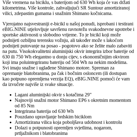
Više vremena na biciklu, s baterijom od 630 Wh koja će vas držati
kilometrima. Više kontrole, zahvaljujući SR Suntour amortiziranoj
vilici, zdepastim gumama i snažnim Shimano kočnicama.
Vjerojatno najsvestraniji e-bicikl u našoj ponudi, isprobani i testirani
eBIG.NINE utjelovljuje savršenu ravnotežu svakodnevne upotrebe i
sportske aktivnosti u slobodno vrijeme. To je bicikl koji može
podnijeti ozbiljnu terensku vožnju, ali također može s lakoćom
podnijeti putovanje na posao - pogotovo ako se želite malo zabaviti
na putu. Visokokvalitetni aluminijski okvir integrira izbor baterije od
630 ili 750 Wh elegantno u donju cijev, s ekonomičnijim okvirom
koji ima poluintegriranu bateriju od 504 Wh na nekim modelima.
Svi imaju snažne i uglađene Shimano motore. Spreman za
opremanje blatobranima, pa čak i bočnim osloncem (ili dostupan
kao potpuno opremljena verzija EQ), eBIG.NINE pomoći će vam
da izvučete najviše iz svake situacije.
Lagani aluminijski okvir s kotačima 29"
Najnoviji snažni motor Shimano EP6 s okretnim momentom
od 85 Nm
Integrirana baterija od 630 Wh
Pouzdano upravljanje brdskim biciklom
Amortizirana vilica koja poboljšava udobnost i kontrolu
Dolazi u potpunosti opremljen svjetlima, nogarom,
prtljažnikom i blatobranima