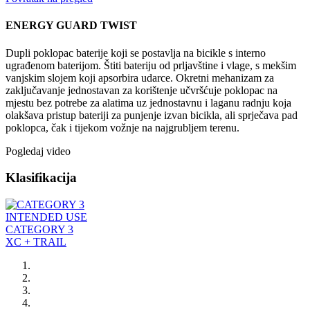
ENERGY GUARD TWIST
Dupli poklopac baterije koji se postavlja na bicikle s interno
ugrađenom baterijom. Štiti bateriju od prljavštine i vlage, s mekšim
vanjskim slojem koji apsorbira udarce. Okretni mehanizam za
zaključavanje jednostavan za korištenje učvršćuje poklopac na
mjestu bez potrebe za alatima uz jednostavnu i laganu radnju koja
olakšava pristup bateriji za punjenje izvan bicikla, ali sprječava pad
poklopca, čak i tijekom vožnje na najgrubljem terenu.
Pogledaj video
Klasifikacija
INTENDED USE
CATEGORY 3
XC + TRAIL