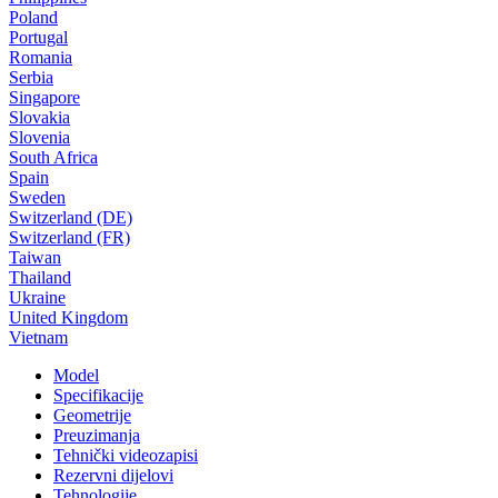
Poland
Portugal
Romania
Serbia
Singapore
Slovakia
Slovenia
South Africa
Spain
Sweden
Switzerland (DE)
Switzerland (FR)
Taiwan
Thailand
Ukraine
United Kingdom
Vietnam
Model
Specifikacije
Geometrije
Preuzimanja
Tehnički videozapisi
Rezervni dijelovi
Tehnologije