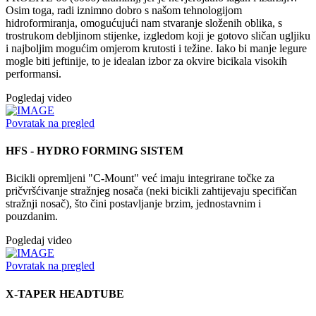
Osim toga, radi iznimno dobro s našom tehnologijom
hidroformiranja, omogućujući nam stvaranje složenih oblika, s
trostrukom debljinom stijenke, izgledom koji je gotovo sličan ugljiku
i najboljim mogućim omjerom krutosti i težine. Iako bi manje legure
mogle biti jeftinije, to je idealan izbor za okvire bicikala visokih
performansi.
Pogledaj video
Povratak na pregled
HFS - HYDRO FORMING SISTEM
Bicikli opremljeni "C-Mount" već imaju integrirane točke za
pričvršćivanje stražnjeg nosača (neki bicikli zahtijevaju specifičan
stražnji nosač), što čini postavljanje brzim, jednostavnim i
pouzdanim.
Pogledaj video
Povratak na pregled
X-TAPER HEADTUBE