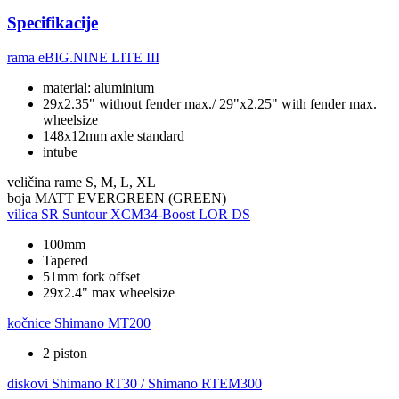
Specifikacije
rama
eBIG.NINE LITE III
material: aluminium
29x2.35" without fender max./ 29"x2.25" with fender max.
wheelsize
148x12mm axle standard
intube
veličina rame
S, M, L, XL
boja
MATT EVERGREEN (GREEN)
vilica
SR Suntour XCM34-Boost LOR DS
100mm
Tapered
51mm fork offset
29x2.4" max wheelsize
kočnice
Shimano MT200
2 piston
diskovi
Shimano RT30 / Shimano RTEM300