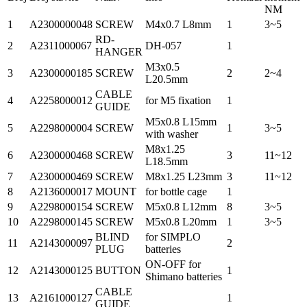
NM
1
A2300000048
SCREW
M4x0.7 L8mm
1
3~5
RD-
2
A2311000067
DH-057
1
HANGER
M3x0.5
3
A2300000185
SCREW
2
2~4
L20.5mm
CABLE
4
A2258000012
for M5 fixation
1
GUIDE
M5x0.8 L15mm
5
A2298000004
SCREW
1
3~5
with washer
M8x1.25
6
A2300000468
SCREW
3
11~12
L18.5mm
7
A2300000469
SCREW
M8x1.25 L23mm
3
11~12
8
A2136000017
MOUNT
for bottle cage
1
9
A2298000154
SCREW
M5x0.8 L12mm
8
3~5
10
A2298000145
SCREW
M5x0.8 L20mm
1
3~5
BLIND
for SIMPLO
11
A2143000097
2
PLUG
batteries
ON-OFF for
12
A2143000125
BUTTON
1
Shimano batteries
CABLE
13
A2161000127
1
GUIDE