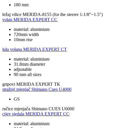
180 mm
ležaj vilice
MERIDA-8155 (for the steerer 1-1/8"~1.5")
volan
MERIDA EXPERT CC
material: aluminium
720mm width
10mm rise
lula volana
MERIDA EXPERT CT
material: aluminium
31.8mm diameter
adjustable
90 mm all sizes
gripovi
MERIDA EXPERT TK
stražnji mjenjač
Shimano Cues U4000
GS
ručice mjenjača
Shimano CUES U6000
cijev sjedala
MERIDA EXPERT CC
material: aluminium