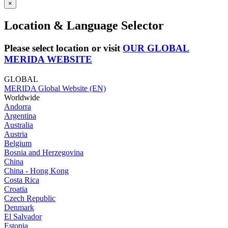
×
Location & Language Selector
Please select location or visit
OUR GLOBAL
MERIDA WEBSITE
GLOBAL
MERIDA Global Website (EN)
Worldwide
Andorra
Argentina
Australia
Austria
Belgium
Bosnia and Herzegovina
China
China - Hong Kong
Costa Rica
Croatia
Czech Republic
Denmark
El Salvador
Estonia