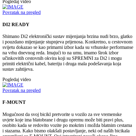
Pogledaj video
Povratak na pregled
DI2 READY
Shimano Di2 elektronički sustav mijenjanja brzina nudi brzo, glatko
i pouzdano mijenjanje stupnjeva prijenosa. Konkretno, u cestovnom
svijetu dokazao se kao primarni izbor kada su vrhunske performanse
na vrhu dnevnog reda. Imajući to na umu, imamo širok izbor
učinkovitih cestovnih okvira koji su SPREMNI za Di2 i mogu
primiti električni kabel, bateriju i druga mala podešavanja koja
sustav zahtijeva.
Pogledaj video
Povratak na pregled
F-MOUNT
Mogućnost da svoj bicikl pretvorite u vozilo za sve vremenske
uvjete koje ima blatobrane i drugu opremu može biti pravi plus,
osobito kada se redovito vozite po mokrim i možda blatnim cestama
i stazama. Kako bismo olakšali postavljanje, neki od naših bicikala