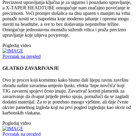
Preciznost upravljanja ključna je za sigurno i pouzdano upravljanje,
a X-TAPER HEADTUBE omogućuje nam značajno povećanje te
preciznosti. Veći promjer slušalica na dnu uparen s manjim na vrhu
pomaže nositi se s naporima koje moderno jahanje i oprema mogu
staviti na headtube, a sve to bez dodavanja nepotrebne težine.
Omogućuje jednostavnu montažu suženih vilica i pruža precizno
upravljanje koje ulijeva povjerenje.
Pogledaj video
Povratak na pregled
GLATKO ZAVARIVANJE
Ovo je proces koji koristimo kako bismo dali lijepu ravnu završnu
obradu našim zavarima umjesto ljuski, efekta 'hrpe novčića' koji
TIG zavareni spojevi često imaju. Zavarivač koristi plamenik za
zavarivanje da dvaput prijeđe preko spoja, pomažući da se zagladi
dodatni materijal. Za to je potrebno mnogo vještine, ali daje čvrste
okvire pametnog izgleda koji na prvi pogled izgledaju kao okvir od
karbonskih vlakana.
Pogledaj video
Povratak na pregled