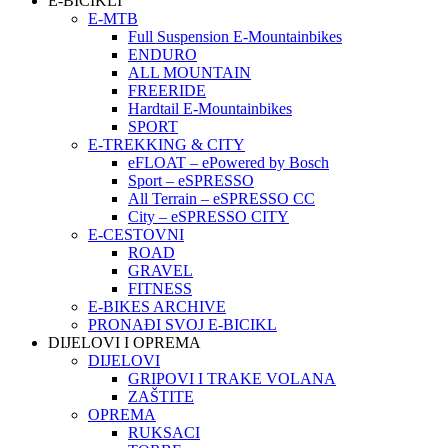
E-BICIKLI
E-MTB
Full Suspension E-Mountainbikes
ENDURO
ALL MOUNTAIN
FREERIDE
Hardtail E-Mountainbikes
SPORT
E-TREKKING & CITY
eFLOAT – ePowered by Bosch
Sport – eSPRESSO
All Terrain – eSPRESSO CC
City – eSPRESSO CITY
E-CESTOVNI
ROAD
GRAVEL
FITNESS
E-BIKES ARCHIVE
PRONAĐI SVOJ E-BICIKL
DIJELOVI I OPREMA
DIJELOVI
GRIPOVI I TRAKE VOLANA
ZAŠTITE
OPREMA
RUKSACI