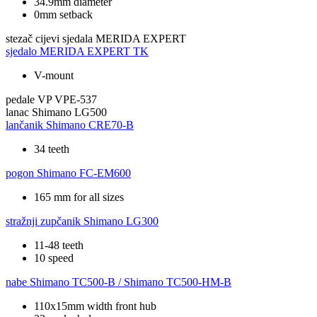
34.9mm diameter
0mm setback
stezač cijevi sjedala
MERIDA EXPERT
sjedalo
MERIDA EXPERT TK
V-mount
pedale
VP VPE-537
lanac
Shimano LG500
lančanik
Shimano CRE70-B
34 teeth
pogon
Shimano FC-EM600
165 mm for all sizes
stražnji zupčanik
Shimano LG300
11-48 teeth
10 speed
nabe
Shimano TC500-B / Shimano TC500-HM-B
110x15mm width front hub