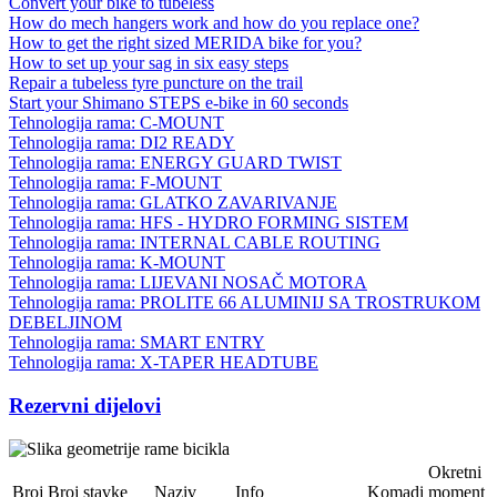
Convert your bike to tubeless
How do mech hangers work and how do you replace one?
How to get the right sized MERIDA bike for you?
How to set up your sag in six easy steps
Repair a tubeless tyre puncture on the trail
Start your Shimano STEPS e-bike in 60 seconds
Tehnologija rama: C-MOUNT
Tehnologija rama: DI2 READY
Tehnologija rama: ENERGY GUARD TWIST
Tehnologija rama: F-MOUNT
Tehnologija rama: GLATKO ZAVARIVANJE
Tehnologija rama: HFS - HYDRO FORMING SISTEM
Tehnologija rama: INTERNAL CABLE ROUTING
Tehnologija rama: K-MOUNT
Tehnologija rama: LIJEVANI NOSAČ MOTORA
Tehnologija rama: PROLITE 66 ALUMINIJ SA TROSTRUKOM
DEBELJINOM
Tehnologija rama: SMART ENTRY
Tehnologija rama: X-TAPER HEADTUBE
Rezervni dijelovi
Okretni
Broj
Broj stavke
Naziv
Info
Komadi
moment