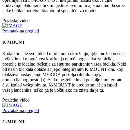
opremljeni su F-MOUNT. Ovi integrirani nosači okova čine
dodavanje blatobrana brzim i jednostavnim. Imajte na umu da su za
neke bicikle potrebni blatobrani specifični za model.
Pogledaj video
Povratak na pregled
K-MOUNT
Kada koristite svoj bicikl u urbanom okruženju, gdje možda nećete
uvijek imati mogućnost korištenja određenog stalka za bicikl,
postolje je idealno rješenje za sigurno parkiranje vašeg bicikla. Neki
od naših bicikala dolaze s lijepo integriranim K-MOUNT-om, koji
olakšava postavljanje MERIDA postolja (ili bilo kojeg
komercijalnog postolja). A ako ne želite imati postolje i preferirate
čisti izgled vašeg okvira, K-MOUNT je uredno smješten ispod
vašeg lančanika, teško ga je uočiti ako ne znate da je tu.
Pogledaj video
Povratak na pregled
C-MOUNT