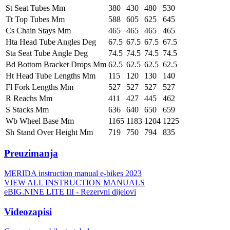
St Seat Tubes Mm
380
430
480
530
Tt Top Tubes Mm
588
605
625
645
Cs Chain Stays Mm
465
465
465
465
Hta Head Tube Angles Deg
67.5
67.5
67.5
67.5
Sta Seat Tube Angle Deg
74.5
74.5
74.5
74.5
Bd Bottom Bracket Drops Mm
62.5
62.5
62.5
62.5
Ht Head Tube Lengths Mm
115
120
130
140
Fl Fork Lengths Mm
527
527
527
527
R Reachs Mm
411
427
445
462
S Stacks Mm
636
640
650
659
Wb Wheel Base Mm
1165
1183
1204
1225
Sh Stand Over Height Mm
719
750
794
835
Preuzimanja
MERIDA instruction manual e-bikes 2023
VIEW ALL INSTRUCTION MANUALS
eBIG.NINE LITE III - Rezervni dijelovi
Videozapisi