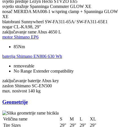
svjetlo prednje
Lezyn Hecto STVZO E65
svjetlo stražnje
Spanninga Commuter GLOW XE
nosač
MERIDA MA008-1 w/spring clamp + Spanninga GLOW
XE
blatobrani
Sunnywheel SW-FA311-65A/ SW-FA311-65E1
nogar
CL-KA98, 29"
zaključavanje rame
Abus 4650 L
motor
Shimano EP6
85Nm
baterija
Shimano EN806 630 Wh
removeable
No Range Extender compatibility
zaključavanje baterije
Abus key
zaslon
Shimano SC-EN500
max. nosivost
140 kg
Geometrije
Veličina rame
S
M
L
XL
Tire Sizes
29"
29"
29"
29"