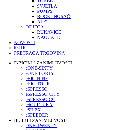
TORBE
SVJETLA
PUMPS
BOCE I NOSAČI
ALATI
ODJEĆA
RUKAVICE
NAOČALE
NOVOSTI
hr-HR
PRETRAGA TRGOVINA
E-BICIKLI ZANIMLJIVOSTI
eONE-SIXTY
eONE-FORTY
eBIG.NINE
eBIG.TOUR
eSPRESSO
eSPRESSO CITY
eSPRESSO CC
eSCULTURA
eSILEX
eSPEEDER
BICIKLI ZANIMLJIVOSTI
ONE-TWENTY