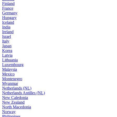
Finland
France
Germany
Hungary
Iceland
India
Ireland
Israel
Italy
Japan
Korea
Latvia
Lithuania
Luxembourg
Malaysia
Mexico
Montenegro
Myanmar
Netherlands (NL)
Netherlands Antilles (NL)
New Caledonia
New Zealand
North Macedonia
Norway
Philippines