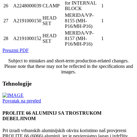
for INTERNAL
26
A2248000039
CLAMP
1
BLOCK
MERIDA/VP-
HEAD
27
A2191000150
8155 (MH-
1
SET
P16/MH-P16)
MERIDA/VP-
HEAD
28
A2191000152
8157 (MH-
1
SET
P16/MH-P16)
Preuzmi PDF
Subject to mistakes and short-term production-related changes.
Please note that these may not be reflected in the specifications and
images.
Tehnologije
Povratak na pregled
PROLITE 66 ALUMINIJ SA TROSTRUKOM
DEBELJINOM
Pri izradi vrhunskih aluminijskih okvira koristimo naš provjereni
PROLITE 66 (6066) aluminij, jer je nevjerojatno lagan i izdržljiv.