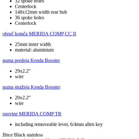
32 spoke holes
Centerlock
148x12mm width rear hub
36 spoke holes
Centerlock
obruč kotača
MERIDA COMP CC II
25mm inner width
material: aluminium
guma prednja
Kenda Booster
29x2.2"
wire
guma stražnja
Kenda Booster
29x2.2"
wire
osovine
MERIDA COMP TR
including removeable lever, 6/4mm allen key
žbice
Black stainless