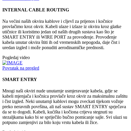
INTERNAL CABLE ROUTING
Na većini naših okvira kablove i cIjevI za prijenos i kočnice
provlačimo kroz okvir. Kabeli ulaze i izlaze iz okvira kroz glatke
utičnice ili koristimo jedan od naših drugih sustava kao što je
SMART ENTRY ili WIRE PORT za provođenje. Provođenje
kabela unutar okvira štiti ih od vremenskih nepogoda, daje čist i
uredan izgled i može ponuditi aerodinamičke prednosti.
Pogledaj video
Povratak na pregled
SMART ENTRY
Mnogi naši okviri nude unutarnje usmjeravanje kabela, gdje se
kabeli mjenjača i kočnica provlače kroz okvir za maksimalnu zaštitu
i čist izgled. Neki unutarnji kablovi mogu zveckati tijekom vožnje
preko neravnih površina, ali naš sustav SMART ENTRY sprječava
da se to dogodi. Kabeli, kućišta i kočiona crijeva stegnuti su
stezaljkama kako bi se spriječilo bučno pomicanje sajle. Svi ulazi su
potpuno zamjenjivi za bilo koju vrstu kabela ili žice.