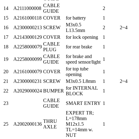
CABLE
14
A2111000008
2
GUIDE
15
A2161000118
COVER
for battery
1
M3x0.5
16
A2300000213
SCREW
2
2~4
L13.5mm
17
A2143000129
COVER
for lock opening
1
CABLE
18
A2258000079
for rear brake
1
PLUG
CABLE
for brake and
19
A2258000099
1
GUIDE
speed sensor/light
for top tube
20
A2161000079
COVER
1
opening
21
A2300000231
SCREW
M3x0.5 L8mm
1
2~4
for INTERNAL
22
A2029000024
BUMPER
1
BLOCK
CABLE
23
SMART ENTRY
1
GUIDE
EXPERT TR;
L=178mm
THRU
25
A2002000136
M12x1.5
1
AXLE
TL=14mm w.
NUT